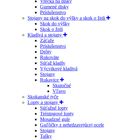
Vrecká na disky
Gumené disky
Príslušenstvo
Stojany na skok do výšky a skok o žrdi
Skok do výšky
Skok o žrdi
Kladivá a stojany
Záťaže
Príslušenstvo
Drôty
Rukoväte
Súťaž kladív
Výcvikové kladivá
Stojany
Rukavice
Skutočné
Vľavo
Skokanské tyče
Lopty a stojany
Súťažné lopty
Tréningové lopty
Mosadzné gule
Guľôčky z nehrdzavejúcej ocele
Stojany
Tašky