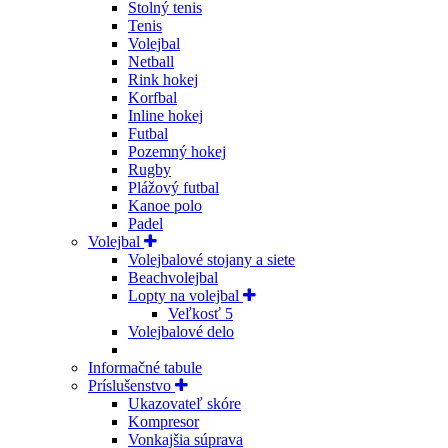
Stolný tenis
Tenis
Volejbal
Netball
Rink hokej
Korfbal
Inline hokej
Futbal
Pozemný hokej
Rugby
Plážový futbal
Kanoe polo
Padel
Volejbal
Volejbalové stojany a siete
Beachvolejbal
Lopty na volejbal
Veľkosť 5
Volejbalové delo
Informačné tabule
Príslušenstvo
Ukazovateľ skóre
Kompresor
Vonkajšia súprava