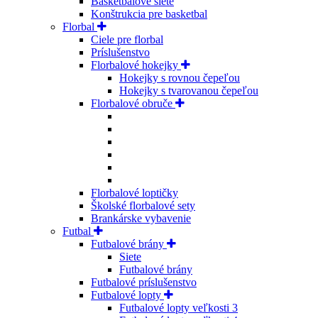
Basketbalové siete
Konštrukcia pre basketbal
Florbal
Ciele pre florbal
Príslušenstvo
Florbalové hokejky
Hokejky s rovnou čepeľou
Hokejky s tvarovanou čepeľou
Florbalové obruče
Florbalové loptičky
Školské florbalové sety
Brankárske vybavenie
Futbal
Futbalové brány
Siete
Futbalové brány
Futbalové príslušenstvo
Futbalové lopty
Futbalové lopty veľkosti 3