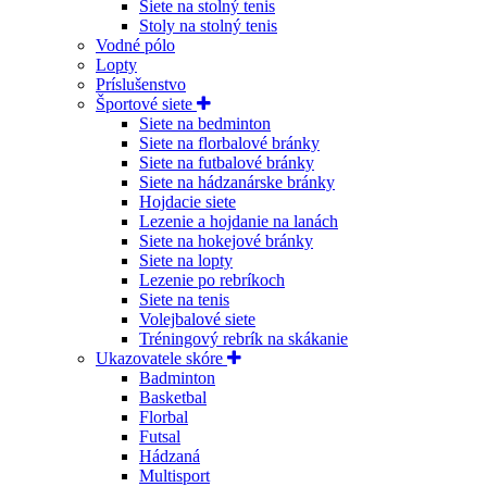
Siete na stolný tenis
Stoly na stolný tenis
Vodné pólo
Lopty
Príslušenstvo
Športové siete
Siete na bedminton
Siete na florbalové bránky
Siete na futbalové bránky
Siete na hádzanárske bránky
Hojdacie siete
Lezenie a hojdanie na lanách
Siete na hokejové bránky
Siete na lopty
Lezenie po rebríkoch
Siete na tenis
Volejbalové siete
Tréningový rebrík na skákanie
Ukazovatele skóre
Badminton
Basketbal
Florbal
Futsal
Hádzaná
Multisport