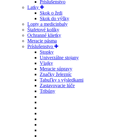
Príslušenstvo
Latky
Skok o žrdi
Skok do výšky
Lopty a medicinbaly
Štafetové kolíky
Ochranné klietky
Meracie pásma
Príslušenstvo
Stopky
Univerzálne stojany
Vlajky
Meracie súpravy
Značky železníc
Tabuľky s výsledkami
Zastavovacie lúče
Tribúny