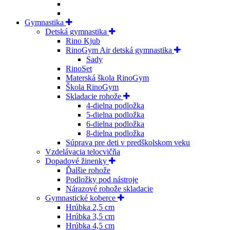
Gymnastika
Detská gymnastika
Rino Kjub
RinoGym Air detská gymnastika
Sady
RinoSet
Materská škola RinoGym
Škola RinoGym
Skladacie rohože
4-dielna podložka
5-dielna podložka
6-dielna podložka
8-dielna podložka
Súprava pre deti v predškolskom veku
Vzdelávacia telocvičňa
Dopadové žinenky
Ďalšie rohože
Podložky pod nástroje
Nárazové rohože skladacie
Gymnastické koberce
Hrúbka 2,5 cm
Hrúbka 3,5 cm
Hrúbka 4,5 cm