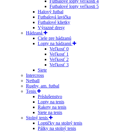
Futbalové lopty veľkosti 4
Futbalové lopty veľkosti 5
Halový futbal
Futbalová lavička
Futbalové klietky
Výrazné dresy
Hádzaná
Ciele pre hádzanú
Lopty na hádzanú
Veľkosť 0
Veľkosť 1
Veľkosť 2
Veľkosť 3
Siete
Intercross
Netball
Rugby, am. futbal
Tenis
Príslušenstvo
Lopty na tenis
Rakety na tenis
Siete na tenis
Stolný tenis
Loptičky na stolný tenis
Pálky na stolný tenis