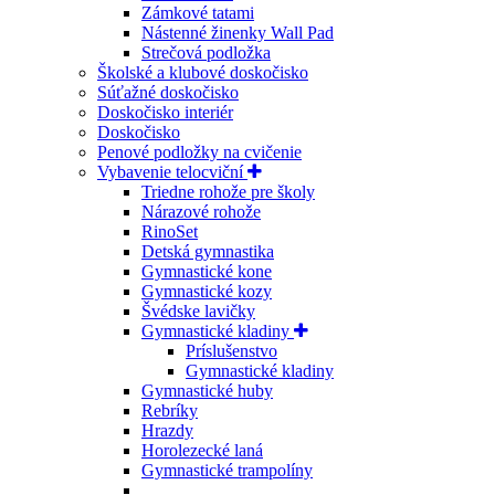
Zámkové tatami
Nástenné žinenky Wall Pad
Strečová podložka
Školské a klubové doskočisko
Súťažné doskočisko
Doskočisko interiér
Doskočisko
Penové podložky na cvičenie
Vybavenie telocviční
Triedne rohože pre školy
Nárazové rohože
RinoSet
Detská gymnastika
Gymnastické kone
Gymnastické kozy
Švédske lavičky
Gymnastické kladiny
Príslušenstvo
Gymnastické kladiny
Gymnastické huby
Rebríky
Hrazdy
Horolezecké laná
Gymnastické trampolíny