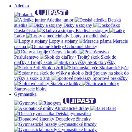
Atletika
Atletika junior
Detská
atletika
Disky a stojany
Doskočisko
Kladivá a stojany
Latky
Lopty a medicinbaly
Lopty a stojany
Meracie
pásma
Ochranné klietky
Oštepy a kopije
Príslušenstvo
Skok do
diaľky / Trojitý skok
Skok do výšky
Skok o žrdi
Skokanské tyče
Stojany na skok do
výšky a skok o žrdi
Športové prekážky
Štafetové kolíky
Štartovacie bloky
Gymnastika
Akrobatické dráhy
Balet
Detská gymnastika
Dopadové žinenky
Gymnastické hrazdy
Gymnastické hrazdy