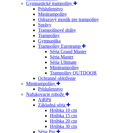
Gymnastické trampolíny
Príslušenstvo
Minitrampolíny
Odrazový mostík pre trampolíny
Správy
Trampolínové dráhy
Trampolíny
Gymnastika
Trampolíny Eurotramp
Séria Grand Master
Séria Master
Séria Ultimate
Minitrampolíny
Trampolíny OUTDOOR
Ochranné obloženie
Minitrampolíny
Príslušenstvo
Nafukovacie rohože
AiRPit
Základná séria
Hrúbka 10 cm
Hrúbka 15 cm
Hrúbka 20 cm
Hrúbka 30 cm
Séria Pro