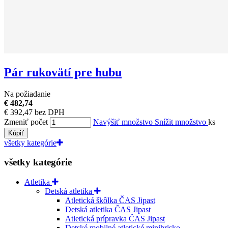
Pár rukovätí pre hubu
Na požiadanie
€ 482,74
€ 392,47 bez DPH
Zmeniť počet
Navýšiť množstvo
Snížit množstvo
ks
Kúpiť
všetky kategórie
všetky kategórie
Atletika
Detská atletika
Atletická škôlka ČAS Jipast
Detská atletika ČAS Jipast
Atletická prípravka ČAS Jipast
Detské mobilné atletické minihrisko