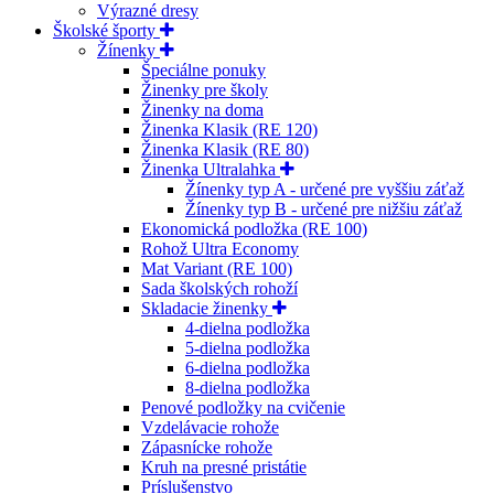
Výrazné dresy
Školské športy
Žínenky
Špeciálne ponuky
Žinenky pre školy
Žinenky na doma
Žinenka Klasik (RE 120)
Žinenka Klasik (RE 80)
Žinenka Ultralahka
Žínenky typ A - určené pre vyššiu záťaž
Žínenky typ B - určené pre nižšiu záťaž
Ekonomická podložka (RE 100)
Rohož Ultra Economy
Mat Variant (RE 100)
Sada školských rohoží
Skladacie žinenky
4-dielna podložka
5-dielna podložka
6-dielna podložka
8-dielna podložka
Penové podložky na cvičenie
Vzdelávacie rohože
Zápasnícke rohože
Kruh na presné pristátie
Príslušenstvo