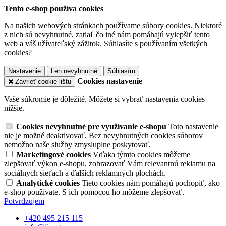
Tento e-shop používa cookies
Na našich webových stránkach používame súbory cookies. Niektoré
z nich sú nevyhnutné, zatiaľ čo iné nám pomáhajú vylepšiť tento
web a váš užívateľský zážitok. Súhlasíte s používaním všetkých
cookies?
Nastavenie
Len nevyhnutné
Súhlasím
Cookies nastavenie
Zavrieť cookie lištu
Vaše súkromie je dôležité. Môžete si vybrať nastavenia cookies
nižšie.
Cookies nevyhnutné pre využívanie e-shopu
Toto nastavenie
nie je možné deaktivovať. Bez nevyhnutných cookies súborov
nemožno naše služby zmysluplne poskytovať.
Marketingové cookies
Vďaka týmto cookies môžeme
zlepšovať výkon e-shopu, zobrazovať Vám relevantnú reklamu na
sociálnych sieťach a ďalších reklamných plochách.
Analytické cookies
Tieto cookies nám pomáhajú pochopiť, ako
e-shop používate. S ich pomocou ho môžeme zlepšovať.
Potvrdzujem
+420 495 215 115