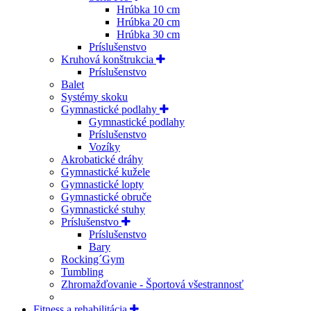
Hrúbka 10 cm
Hrúbka 20 cm
Hrúbka 30 cm
Príslušenstvo
Kruhová konštrukcia
Príslušenstvo
Balet
Systémy skoku
Gymnastické podlahy
Gymnastické podlahy
Príslušenstvo
Vozíky
Akrobatické dráhy
Gymnastické kužele
Gymnastické lopty
Gymnastické obruče
Gymnastické stuhy
Príslušenstvo
Príslušenstvo
Bary
Rocking´Gym
Tumbling
Zhromažďovanie - Športová všestrannosť
Fitness a rehabilitácia