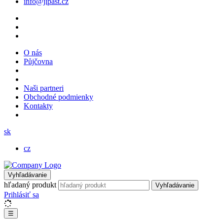
info@jipast.cz
O nás
Půjčovna
Naši partneri
Obchodné podmienky
Kontakty
sk
cz
Vyhľadávanie
hľadaný produkt
Vyhľadávanie
Prihlásiť sa
☰