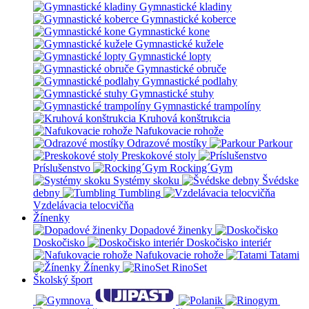
Gymnastické kladiny
Gymnastické koberce
Gymnastické kone
Gymnastické kužele
Gymnastické lopty
Gymnastické obruče
Gymnastické podlahy
Gymnastické stuhy
Gymnastické trampolíny
Kruhová konštrukcia
Nafukovacie rohože
Odrazové mostíky
Parkour
Preskokové stoly
Príslušenstvo
Rocking´Gym
Systémy skoku
Švédske
debny
Tumbling
Vzdelávacia telocvičňa
Žínenky
Dopadové žinenky
Doskočisko
Doskočisko interiér
Nafukovacie rohože
Tatami
Žínenky
RinoSet
Školský šport