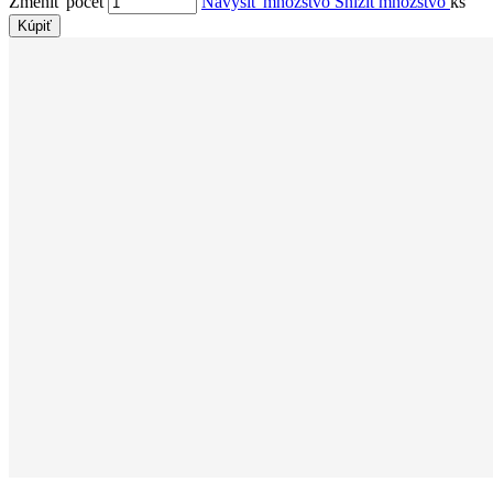
Zmeniť počet
Navýšiť množstvo
Snížit množstvo
ks
Kúpiť