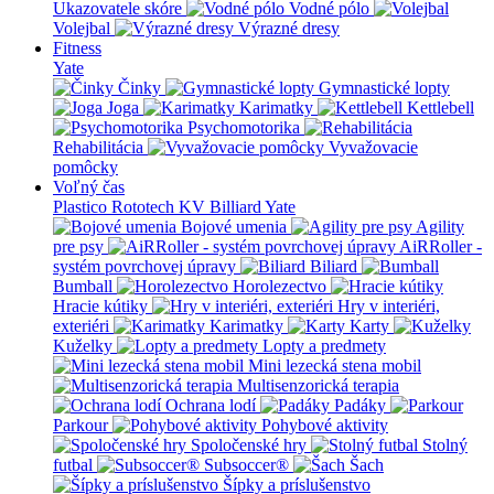
Ukazovatele skóre
Vodné pólo
Volejbal
Výrazné dresy
Fitness
Yate
Činky
Gymnastické lopty
Joga
Karimatky
Kettlebell
Psychomotorika
Rehabilitácia
Vyvažovacie
pomôcky
Voľný čas
Plastico Rototech
KV Billiard
Yate
Bojové umenia
Agility
pre psy
AiRRoller -
systém povrchovej úpravy
Biliard
Bumball
Horolezectvo
Hracie kútiky
Hry v interiéri,
exteriéri
Karimatky
Karty
Kuželky
Lopty a predmety
Mini lezecká stena mobil
Multisenzorická terapia
Ochrana lodí
Padáky
Parkour
Pohybové aktivity
Spoločenské hry
Stolný
futbal
Subsoccer®
Šach
Šípky a príslušenstvo