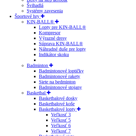
Švihadlá
Systémy zavesenia
Športové hry
KIN-BALL®
Lopty pre KIN-BALL®
Kompresor
Výrazné dresy
Súprava KIN-BALL®
Náhradné duše pre lopty
Indikátor skoku
Badminton
Badmintonové loptičky
Badmintonové rakety
Siete na bedminton
Badmintonové stojany
Basketbal
Basketbalové dosky
Basketbalové koše
Basketbalové lopty
Veľkosť 3
Veľkosť 5
Veľkosť 6
Veľkosť 7