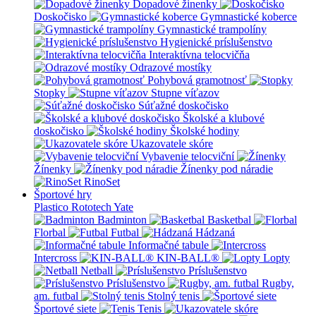
Dopadové žinenky
Doskočisko
Gymnastické koberce
Gymnastické trampolíny
Hygienické príslušenstvo
Interaktívna telocvičňa
Odrazové mostíky
Pohybová gramotnosť
Stopky
Stupne víťazov
Súťažné doskočisko
Školské a klubové
doskočisko
Školské hodiny
Ukazovatele skóre
Vybavenie telocviční
Žínenky
Žínenky pod náradie
RinoSet
Športové hry
Plastico Rototech
Yate
Badminton
Basketbal
Florbal
Futbal
Hádzaná
Informačné tabule
Intercross
KIN-BALL®
Lopty
Netball
Príslušenstvo
Príslušenstvo
Rugby,
am. futbal
Stolný tenis
Športové siete
Tenis