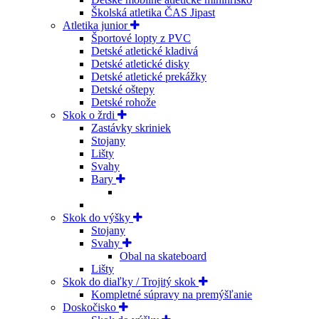
Školská atletika ČAS Jipast
Atletika junior
Športové lopty z PVC
Detské atletické kladivá
Detské atletické disky
Detské atletické prekážky
Detské oštepy
Detské rohože
Skok o žrdi
Zastávky skriniek
Stojany
Lišty
Svahy
Bary
Skok do výšky
Stojany
Svahy
Obal na skateboard
Lišty
Skok do diaľky / Trojitý skok
Kompletné súpravy na premýšľanie
Doskočisko