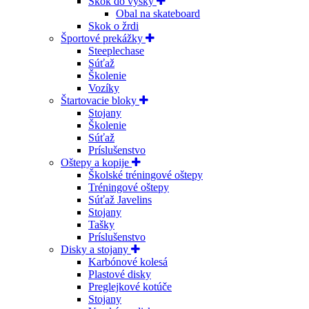
Skok do výšky
Obal na skateboard
Skok o žrdi
Športové prekážky
Steeplechase
Súťaž
Školenie
Vozíky
Štartovacie bloky
Stojany
Školenie
Súťaž
Príslušenstvo
Oštepy a kopije
Školské tréningové oštepy
Tréningové oštepy
Súťaž Javelins
Stojany
Tašky
Príslušenstvo
Disky a stojany
Karbónové kolesá
Plastové disky
Preglejkové kotúče
Stojany