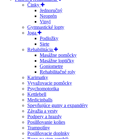
Činky
Jednoručný
Neoprén
Vinyl
Gymnastické lopty
Joga
Podložky
Siete
Rehabilitácia
Masážne pomôcky
Masážne loptičky
Goniometre
Rehabilitačné roly
Karimatky
Vyvažovacie pomôcky
Psychomotorika
Kettlebell
Medicinballs
Spevňujúce gumy a expandéry
Závažia a vesty
Podpery a hrazdy
Posilňovanie kolies
Trampolíny
Posilňovacie doplnky
Boxy na step aerobik