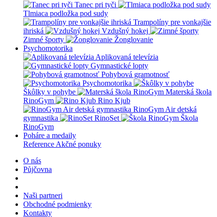
Tanec pri tyči
Tlmiaca podložka pod sudy
Trampolíny pre vonkajšie
ihriská
Vzdušný hokej
Zimné športy
Žonglovanie
Psychomotorika
Aplikovaná televízia
Gymnastické lopty
Pohybová gramotnosť
Psychomotorika
Škôlky v pohybe
Materská škola
RinoGym
Rino Kjub
RinoGym Air detská
gymnastika
RinoSet
Škola
RinoGym
Poháre a medaily
Reference
Akčné ponuky
O nás
Půjčovna
Naši partneri
Obchodné podmienky
Kontakty