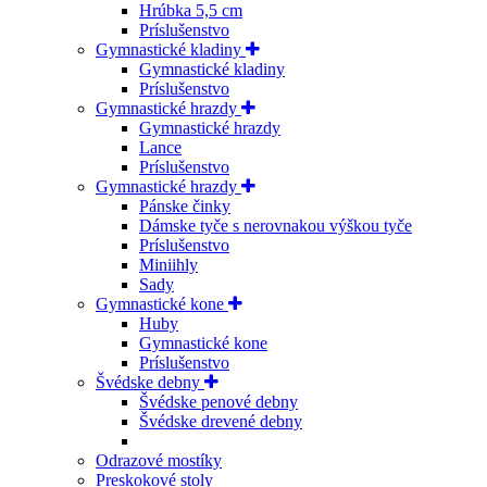
Hrúbka 5,5 cm
Príslušenstvo
Gymnastické kladiny
Gymnastické kladiny
Príslušenstvo
Gymnastické hrazdy
Gymnastické hrazdy
Lance
Príslušenstvo
Gymnastické hrazdy
Pánske činky
Dámske tyče s nerovnakou výškou tyče
Príslušenstvo
Miniihly
Sady
Gymnastické kone
Huby
Gymnastické kone
Príslušenstvo
Švédske debny
Švédske penové debny
Švédske drevené debny
Odrazové mostíky
Preskokové stoly