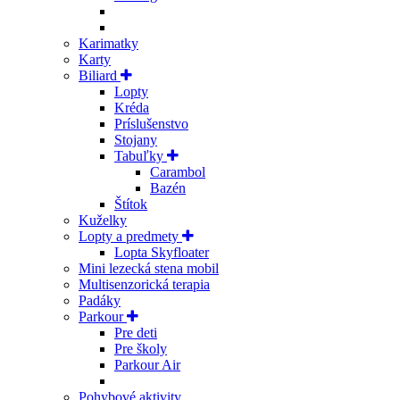
Karimatky
Karty
Biliard
Lopty
Kréda
Príslušenstvo
Stojany
Tabuľky
Carambol
Bazén
Štítok
Kuželky
Lopty a predmety
Lopta Skyfloater
Mini lezecká stena mobil
Multisenzorická terapia
Padáky
Parkour
Pre deti
Pre školy
Parkour Air
Pohybové aktivity