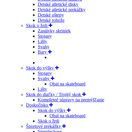
Detské atletické disky
Detské atletické prekážky
Detské oštepy
Detské rohože
Skok o žrdi
Zastávky skriniek
Stojany
Lišty
Svahy
Bary
Skok do výšky
Stojany
Svahy
Obal na skateboard
Lišty
Skok do diaľky / Trojitý skok
Kompletné súpravy na premýšľanie
Doskočisko
Skok do výšky
Obal na skateboard
Skok o žrdi
Športové prekážky
Steeplechase