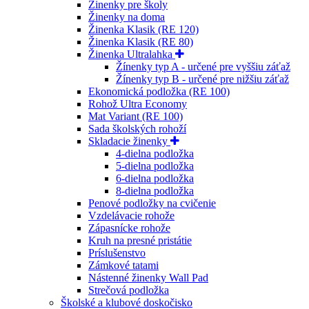
Žinenky pre školy
Žinenky na doma
Žinenka Klasik (RE 120)
Žinenka Klasik (RE 80)
Žinenka Ultralahka
Žínenky typ A - určené pre vyššiu záťaž
Žínenky typ B - určené pre nižšiu záťaž
Ekonomická podložka (RE 100)
Rohož Ultra Economy
Mat Variant (RE 100)
Sada školských rohoží
Skladacie žinenky
4-dielna podložka
5-dielna podložka
6-dielna podložka
8-dielna podložka
Penové podložky na cvičenie
Vzdelávacie rohože
Zápasnícke rohože
Kruh na presné pristátie
Príslušenstvo
Zámkové tatami
Nástenné žinenky Wall Pad
Strečová podložka
Školské a klubové doskočisko