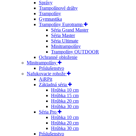
Správy
Trampolínové dráhy
Trampolíny
Gymnastika
Trampolíny Eurotramp
Séria Grand Master
Séria Master
Séria Ultimate
Minitrampolíny
Trampolíny OUTDOOR
Ochranné obloženie
Minitrampolíny
Príslušenstvo
Nafukovacie rohože
AiRPit
Základná séria
Hrúbka 10 cm
Hrúbka 15 cm
Hrúbka 20 cm
Hrúbka 30 cm
Séria Pro
Hrúbka 10 cm
Hrúbka 20 cm
Hrúbka 30 cm
Príslušenstvo