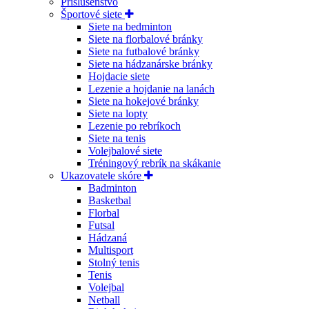
Príslušenstvo
Športové siete
Siete na bedminton
Siete na florbalové bránky
Siete na futbalové bránky
Siete na hádzanárske bránky
Hojdacie siete
Lezenie a hojdanie na lanách
Siete na hokejové bránky
Siete na lopty
Lezenie po rebríkoch
Siete na tenis
Volejbalové siete
Tréningový rebrík na skákanie
Ukazovatele skóre
Badminton
Basketbal
Florbal
Futsal
Hádzaná
Multisport
Stolný tenis
Tenis
Volejbal
Netball