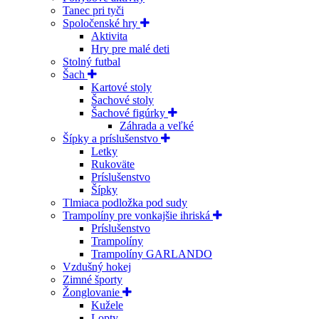
Tanec pri tyči
Spoločenské hry
Aktivita
Hry pre malé deti
Stolný futbal
Šach
Kartové stoly
Šachové stoly
Šachové figúrky
Záhrada a veľké
Šípky a príslušenstvo
Letky
Rukoväte
Príslušenstvo
Šípky
Tlmiaca podložka pod sudy
Trampolíny pre vonkajšie ihriská
Príslušenstvo
Trampolíny
Trampolíny GARLANDO
Vzdušný hokej
Zimné športy
Žonglovanie
Kužele
Lopty