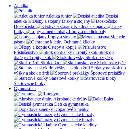
Atletika
Atletika junior
Detská
atletika
Disky a stojany
Doskočisko
Kladivá a stojany
Latky
Lopty a medicinbaly
Lopty a stojany
Meracie
pásma
Ochranné klietky
Oštepy a kopije
Príslušenstvo
Skok do
diaľky / Trojitý skok
Skok do výšky
Skok o žrdi
Skokanské tyče
Stojany na skok do
výšky a skok o žrdi
Športové prekážky
Štafetové kolíky
Štartovacie bloky
Gymnastika
Akrobatické dráhy
Balet
Detská gymnastika
Dopadové žinenky
Gymnastické hrazdy
Gymnastické hrazdy
Gymnastické kladiny