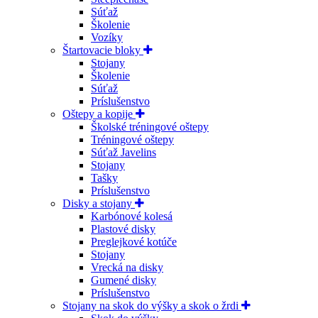
Súťaž
Školenie
Vozíky
Štartovacie bloky
Stojany
Školenie
Súťaž
Príslušenstvo
Oštepy a kopije
Školské tréningové oštepy
Tréningové oštepy
Súťaž Javelins
Stojany
Tašky
Príslušenstvo
Disky a stojany
Karbónové kolesá
Plastové disky
Preglejkové kotúče
Stojany
Vrecká na disky
Gumené disky
Príslušenstvo
Stojany na skok do výšky a skok o žrdi