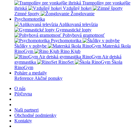
Trampolíny pre vonkajšie
ihriská
Vzdušný hokej
Zimné športy
Žonglovanie
Psychomotorika
Aplikovaná televízia
Gymnastické lopty
Pohybová gramotnosť
Psychomotorika
Škôlky v pohybe
Materská škola
RinoGym
Rino Kjub
RinoGym Air detská
gymnastika
RinoSet
Škola
RinoGym
Poháre a medaily
Reference
Akčné ponuky
O nás
Půjčovna
Naši partneri
Obchodné podmienky
Kontakty