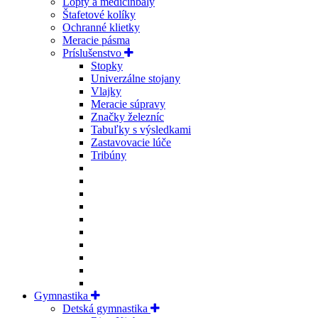
Lopty a medicinbaly
Štafetové kolíky
Ochranné klietky
Meracie pásma
Príslušenstvo
Stopky
Univerzálne stojany
Vlajky
Meracie súpravy
Značky železníc
Tabuľky s výsledkami
Zastavovacie lúče
Tribúny
Gymnastika
Detská gymnastika