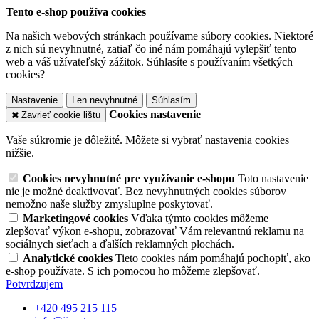
Tento e-shop používa cookies
Na našich webových stránkach používame súbory cookies. Niektoré
z nich sú nevyhnutné, zatiaľ čo iné nám pomáhajú vylepšiť tento
web a váš užívateľský zážitok. Súhlasíte s používaním všetkých
cookies?
Nastavenie
Len nevyhnutné
Súhlasím
Cookies nastavenie
Zavrieť cookie lištu
Vaše súkromie je dôležité. Môžete si vybrať nastavenia cookies
nižšie.
Cookies nevyhnutné pre využívanie e-shopu
Toto nastavenie
nie je možné deaktivovať. Bez nevyhnutných cookies súborov
nemožno naše služby zmysluplne poskytovať.
Marketingové cookies
Vďaka týmto cookies môžeme
zlepšovať výkon e-shopu, zobrazovať Vám relevantnú reklamu na
sociálnych sieťach a ďalších reklamných plochách.
Analytické cookies
Tieto cookies nám pomáhajú pochopiť, ako
e-shop používate. S ich pomocou ho môžeme zlepšovať.
Potvrdzujem
+420 495 215 115