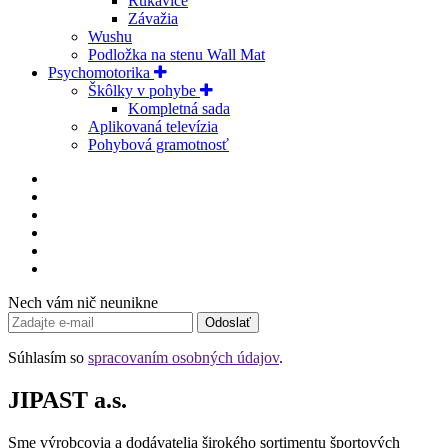
Rukavice
Závažia
Wushu
Podložka na stenu Wall Mat
Psychomotorika
Škôlky v pohybe
Kompletná sada
Aplikovaná televízia
Pohybová gramotnosť
Nech vám nič neunikne
Odoslať
Súhlasím so
spracovaním osobných údajov
.
JIPAST a.s.
Sme výrobcovia a dodávatelia širokého sortimentu športových