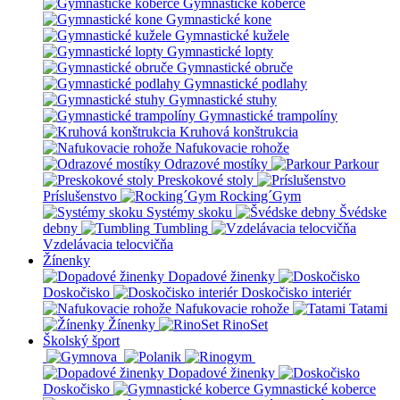
Gymnastické koberce
Gymnastické kone
Gymnastické kužele
Gymnastické lopty
Gymnastické obruče
Gymnastické podlahy
Gymnastické stuhy
Gymnastické trampolíny
Kruhová konštrukcia
Nafukovacie rohože
Odrazové mostíky
Parkour
Preskokové stoly
Príslušenstvo
Rocking´Gym
Systémy skoku
Švédske
debny
Tumbling
Vzdelávacia telocvičňa
Žínenky
Dopadové žinenky
Doskočisko
Doskočisko interiér
Nafukovacie rohože
Tatami
Žínenky
RinoSet
Školský šport
Dopadové žinenky
Doskočisko
Gymnastické koberce