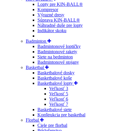
Lopty pre KIN-BALL®
Kompresor
Výrazné dresy
Súprava KIN-BALL®
Náhradné duše pre lopty
Indikátor skoku
Badminton
Badmintonové loptičky
Badmintonové rakety
Siete na bedminton
Badmintonové stojany
Basketbal
Basketbalové dosky
Basketbalové koše
Basketbalové lopty
Veľkosť 3
Veľkosť 5
Veľkosť 6
Veľkosť 7
Basketbalové siete
Konštrukcia pre basketbal
Florbal
Ciele pre florbal
Príslušenstvo