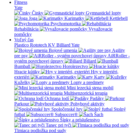
Fitness
Yate
Činky
Gymnastické lopty
Joga
Karimatky
Kettlebell
Psychomotorika
Rehabilitácia
Vyvažovacie
pomôcky
Voľný čas
Plastico Rototech
KV Billiard
Yate
Bojové umenia
Agility
pre psy
AiRRoller -
systém povrchovej úpravy
Biliard
Bumball
Horolezectvo
Hracie kútiky
Hry v interiéri,
exteriéri
Karimatky
Karty
Kuželky
Lopty a predmety
Mini lezecká stena mobil
Multisenzorická terapia
Ochrana lodí
Padáky
Parkour
Pohybové aktivity
Spoločenské hry
Stolný
futbal
Subsoccer®
Šach
Šípky a príslušenstvo
Tanec pri tyči
Tlmiaca podložka pod sudy