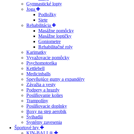
Gymnastické lopty
Joga
Podložky
Siete
Rehabilitácia
Masážne pomôcky
Masážne loptičky
Goniometre
Rehabilitačné roly
Karimatky
Vyvažovacie pomôcky
Psychomotorika
Kettlebell
Medicinballs
Spevňujúce gumy a expandéry
Závažia a vesty
Podpery a hrazdy
Posilňovanie kolies
Trampolíny
Posilňovacie doplnky
Boxy na step aerobik
Švihadlá
Systémy zavesenia
Športové hry
KIN-BALL®