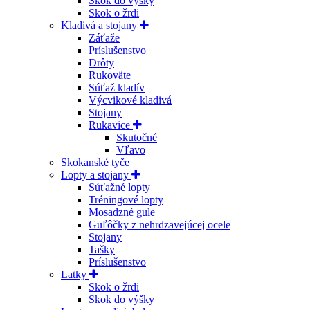
Skok do výšky
Skok o žrdi
Kladivá a stojany
Záťaže
Príslušenstvo
Drôty
Rukoväte
Súťaž kladív
Výcvikové kladivá
Stojany
Rukavice
Skutočné
Vľavo
Skokanské tyče
Lopty a stojany
Súťažné lopty
Tréningové lopty
Mosadzné gule
Guľôčky z nehrdzavejúcej ocele
Stojany
Tašky
Príslušenstvo
Latky
Skok o žrdi
Skok do výšky