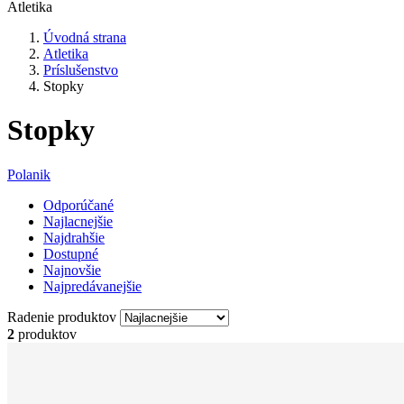
Atletika
Úvodná strana
Atletika
Príslušenstvo
Stopky
Stopky
Polanik
Odporúčané
Najlacnejšie
Najdrahšie
Dostupné
Najnovšie
Najpredávanejšie
Radenie produktov
2
produktov