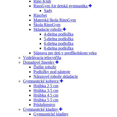
Rino Kjub
RinoGym Air detská gymnastika
Sady
RinoSet
Materská škola RinoGym
Škola RinoGym
Skladacie rohože
4-dielna podložka
5-dielna podložka
6-dielna podložka
8-dielna podložka
Súprava pre deti v predškolskom veku
Vzdelávacia telocvičňa
Dopadové žinenky
Ďalšie rohože
Podložky pod nástroje
Nárazové rohože skladacie
Gymnastické koberce
Hrúbka 2,5 cm
Hrúbka 3,5 cm
Hrúbka 4,5 cm
Hrúbka 5,5 cm
Príslušenstvo
Gymnastické kladiny
Gymnastické kladiny