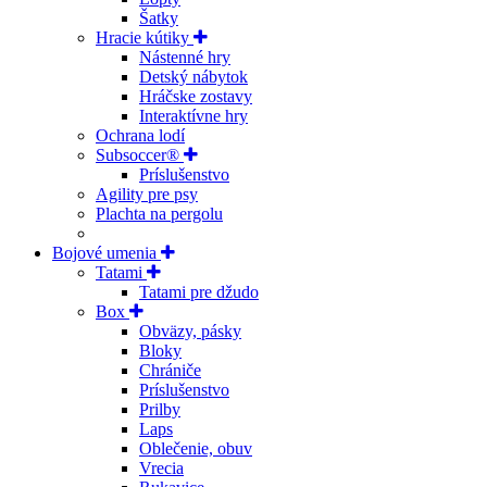
Šatky
Hracie kútiky
Nástenné hry
Detský nábytok
Hráčske zostavy
Interaktívne hry
Ochrana lodí
Subsoccer®
Príslušenstvo
Agility pre psy
Plachta na pergolu
Bojové umenia
Tatami
Tatami pre džudo
Box
Obväzy, pásky
Bloky
Chrániče
Príslušenstvo
Prilby
Laps
Oblečenie, obuv
Vrecia