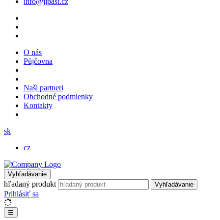
info@jipast.cz
O nás
Půjčovna
Naši partneri
Obchodné podmienky
Kontakty
sk
cz
Vyhľadávanie
hľadaný produkt
Vyhľadávanie
Prihlásiť sa
☰