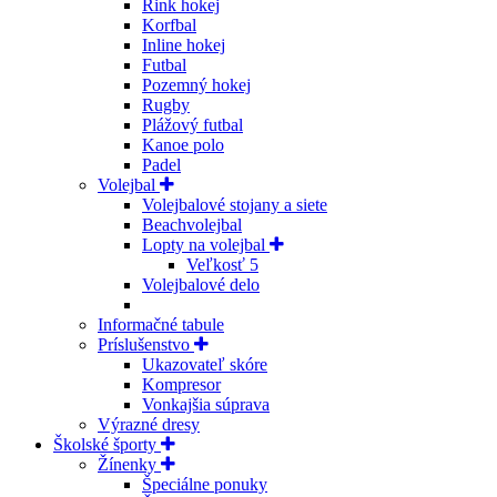
Rink hokej
Korfbal
Inline hokej
Futbal
Pozemný hokej
Rugby
Plážový futbal
Kanoe polo
Padel
Volejbal
Volejbalové stojany a siete
Beachvolejbal
Lopty na volejbal
Veľkosť 5
Volejbalové delo
Informačné tabule
Príslušenstvo
Ukazovateľ skóre
Kompresor
Vonkajšia súprava
Výrazné dresy
Školské športy
Žínenky
Špeciálne ponuky