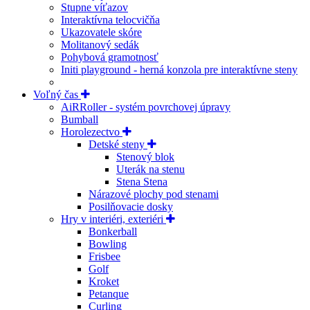
Stupne víťazov
Interaktívna telocvičňa
Ukazovatele skóre
Molitanový sedák
Pohybová gramotnosť
Initi playground - herná konzola pre interaktívne steny
Voľný čas
AiRRoller - systém povrchovej úpravy
Bumball
Horolezectvo
Detské steny
Stenový blok
Uterák na stenu
Stena Stena
Nárazové plochy pod stenami
Posilňovacie dosky
Hry v interiéri, exteriéri
Bonkerball
Bowling
Frisbee
Golf
Kroket
Petanque
Curling