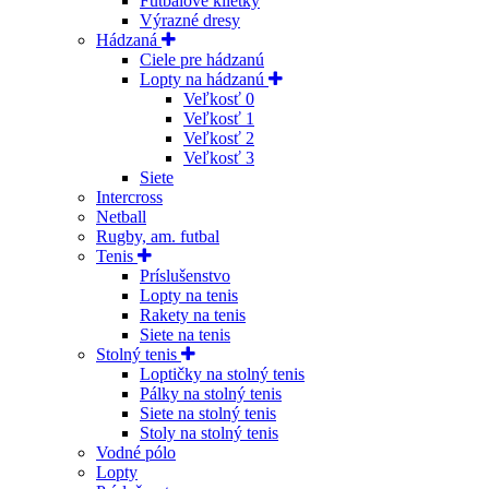
Futbalové klietky
Výrazné dresy
Hádzaná
Ciele pre hádzanú
Lopty na hádzanú
Veľkosť 0
Veľkosť 1
Veľkosť 2
Veľkosť 3
Siete
Intercross
Netball
Rugby, am. futbal
Tenis
Príslušenstvo
Lopty na tenis
Rakety na tenis
Siete na tenis
Stolný tenis
Loptičky na stolný tenis
Pálky na stolný tenis
Siete na stolný tenis
Stoly na stolný tenis
Vodné pólo
Lopty