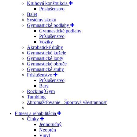
Kruhová konštrukcia
Príslušenstvo
Balet
Systémy skoku
Gymnastické podlahy
Gymnastické podlahy
Príslušenstvo
Vozíky
Akrobatické dráhy
Gymnastické kužele
Gymnastické lopty
Gymnastické obruče
Gymnastické stuhy
Príslušenstvo
Príslušenstvo
Bary
Rocking´Gym
Tumbling
Zhromažďovanie - Športová všestrannosť
Fitness a rehabilitácia
Činky
Jednoručný
Neoprén
Vinyl