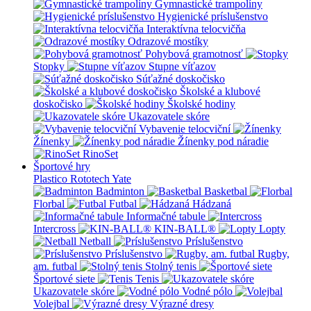
Gymnastické trampolíny
Hygienické príslušenstvo
Interaktívna telocvičňa
Odrazové mostíky
Pohybová gramotnosť
Stopky
Stupne víťazov
Súťažné doskočisko
Školské a klubové
doskočisko
Školské hodiny
Ukazovatele skóre
Vybavenie telocviční
Žínenky
Žínenky pod náradie
RinoSet
Športové hry
Plastico Rototech
Yate
Badminton
Basketbal
Florbal
Futbal
Hádzaná
Informačné tabule
Intercross
KIN-BALL®
Lopty
Netball
Príslušenstvo
Príslušenstvo
Rugby,
am. futbal
Stolný tenis
Športové siete
Tenis
Ukazovatele skóre
Vodné pólo
Volejbal
Výrazné dresy