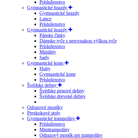
Príslušenstvo
Gymnastické hrazdy
Gymnastické hrazdy
Lance
Príslušenstvo
Gymnastické hrazdy
Pánske činky
Dámske tyče s nerovnakou výškou tyče
Príslušenstvo
Miniihly
Sady
Gymnastické kone
Huby
Gymnastické kone
Príslušenstvo
Švédske debny
Švédske penové debny
Švédske drevené debny
Odrazové mostíky
Preskokové stoly
Gymnastické trampolíny
Príslušenstvo
Minitrampolíny
Odrazový mostík pre trampolíny