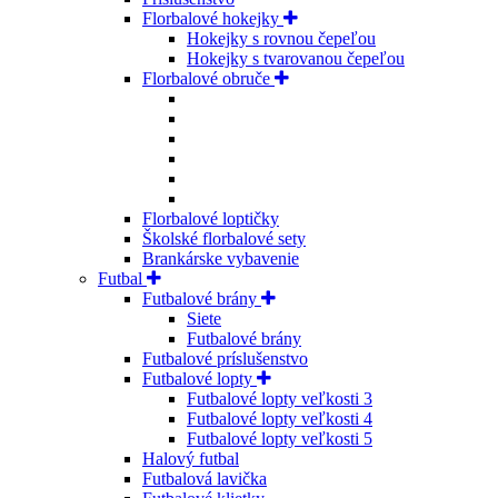
Florbalové hokejky
Hokejky s rovnou čepeľou
Hokejky s tvarovanou čepeľou
Florbalové obruče
Florbalové loptičky
Školské florbalové sety
Brankárske vybavenie
Futbal
Futbalové brány
Siete
Futbalové brány
Futbalové príslušenstvo
Futbalové lopty
Futbalové lopty veľkosti 3
Futbalové lopty veľkosti 4
Futbalové lopty veľkosti 5
Halový futbal
Futbalová lavička