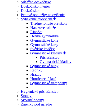
Súťažné doskočisko
Doskočisko interiér
Doskočisko
Penové podložky na cvičenie
Vybavenie telocviční
Triedne rohože pre školy
Nárazové rohože
RinoSet
Detská gymnastika
Gymnastické kone
Gymnastické kozy
Švédske lavičky
Gymnastické kladiny
Príslušenstvo
Gymnastické kladiny
Gymnastické huby
Rebríky
Hrazdy
Horolezecké laná
Gymnastické trampolíny
Hygienické príslušenstvo
Stopky
Školské hodiny
Žínenky pod náradie