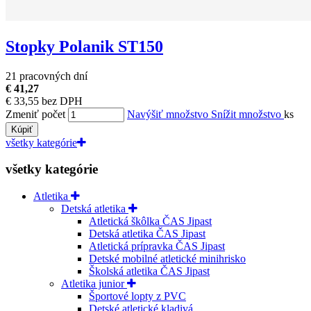
Stopky Polanik ST150
21 pracovných dní
€ 41,27
€ 33,55 bez DPH
Zmeniť počet
Navýšiť množstvo
Snížit množstvo
ks
Kúpiť
všetky kategórie
všetky kategórie
Atletika
Detská atletika
Atletická škôlka ČAS Jipast
Detská atletika ČAS Jipast
Atletická prípravka ČAS Jipast
Detské mobilné atletické minihrisko
Školská atletika ČAS Jipast
Atletika junior
Športové lopty z PVC
Detské atletické kladivá