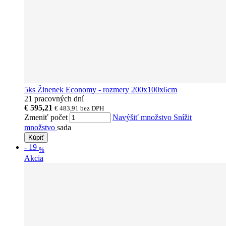
5ks Žinenek Economy - rozmery 200x100x6cm
21 pracovných dní
€ 595,21
€ 483,91
bez DPH
Zmeniť počet
Navýšiť množstvo
Snížit
množstvo
sada
Kúpiť
-
19
%
Akcia