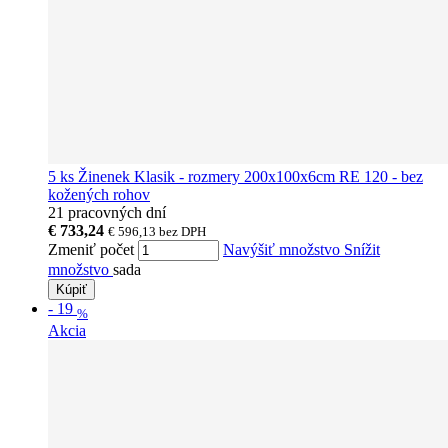
5 ks Žinenek Klasik - rozmery 200x100x6cm RE 120 - bez
kožených rohov
21 pracovných dní
€ 733,24
€ 596,13
bez DPH
Zmeniť počet
Navýšiť množstvo
Snížit
množstvo
sada
Kúpiť
-
19
%
Akcia