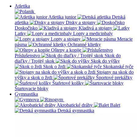
Atletika
Atletika junior
Detská
atletika
Disky a stojany
Doskočisko
Kladivá a stojany
Latky
Lopty a medicinbaly
Lopty a stojany
Meracie
pásma
Ochranné klietky
Oštepy a kopije
Príslušenstvo
Skok do
diaľky / Trojitý skok
Skok do výšky
Skok o žrdi
Skokanské tyče
Stojany na skok do
výšky a skok o žrdi
Športové prekážky
Štafetové kolíky
Štartovacie bloky
Gymnastika
Akrobatické dráhy
Balet
Detská gymnastika