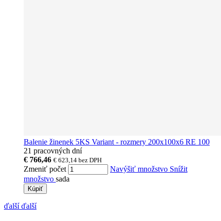
Balenie žinenek 5KS Variant - rozmery 200x100x6 RE 100
21 pracovných dní
€ 766,46
€ 623,14
bez DPH
Zmeniť počet
Navýšiť množstvo
Snížit
množstvo
sada
Kúpiť
ďalší
ďalší