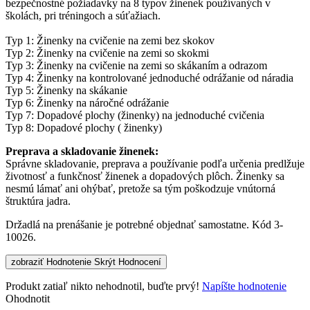
bezpečnostné požiadavky na 8 typov žinenek používaných v
školách, pri tréningoch a súťažiach.
Typ 1: Žinenky na cvičenie na zemi bez skokov
Typ 2: Žinenky na cvičenie na zemi so skokmi
Typ 3: Žinenky na cvičenie na zemi so skákaním a odrazom
Typ 4: Žinenky na kontrolované jednoduché odrážanie od náradia
Typ 5: Žinenky na skákanie
Typ 6: Žinenky na náročné odrážanie
Typ 7: Dopadové plochy (žinenky) na jednoduché cvičenia
Typ 8: Dopadové plochy ( žinenky)
Preprava a skladovanie žinenek:
Správne skladovanie, preprava a používanie podľa určenia predlžuje
životnosť a funkčnosť žinenek a dopadových plôch. Žinenky sa
nesmú lámať ani ohýbať, pretože sa tým poškodzuje vnútorná
štruktúra jadra.
Držadlá na prenášanie je potrebné objednať samostatne. Kód 3-
10026.
zobraziť Hodnotenie
Skrýt Hodnocení
Produkt zatiaľ nikto nehodnotil, buďte prvý!
Napíšte hodnotenie
Ohodnotit