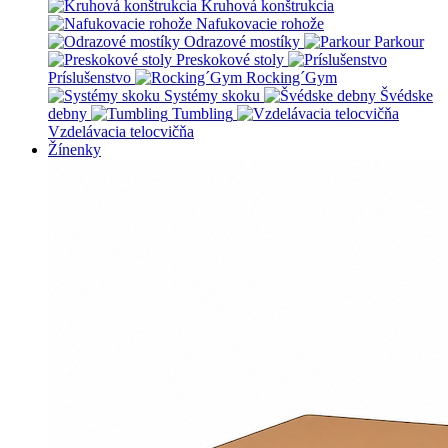
Kruhová konštrukcia
Nafukovacie rohože
Odrazové mostíky
Parkour
Preskokové stoly
Príslušenstvo
Rocking´Gym
Systémy skoku
Švédske
debny
Tumbling
Vzdelávacia telocvičňa
Žínenky