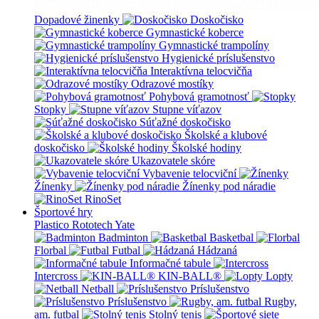
Dopadové žinenky
Doskočisko
Gymnastické koberce
Gymnastické trampolíny
Hygienické príslušenstvo
Interaktívna telocvičňa
Odrazové mostíky
Pohybová gramotnosť
Stopky
Stupne víťazov
Súťažné doskočisko
Školské a klubové
doskočisko
Školské hodiny
Ukazovatele skóre
Vybavenie telocviční
Žínenky
Žínenky pod náradie
RinoSet
Športové hry
Plastico Rototech
Yate
Badminton
Basketbal
Florbal
Futbal
Hádzaná
Informačné tabule
Intercross
KIN-BALL®
Lopty
Netball
Príslušenstvo
Príslušenstvo
Rugby,
am. futbal
Stolný tenis