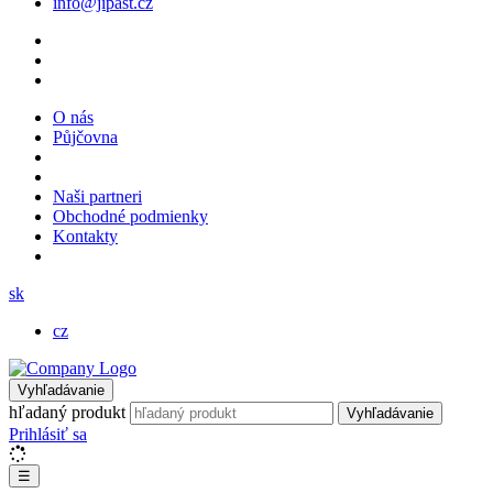
info@jipast.cz
O nás
Půjčovna
Naši partneri
Obchodné podmienky
Kontakty
sk
cz
Vyhľadávanie
hľadaný produkt
Vyhľadávanie
Prihlásiť sa
☰