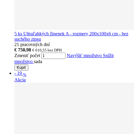
5 ks Ultraľahkých žinenek A - rozmery 200x100x6 cm - bez
suchého zipsu
21 pracovných dní
€ 750,98
€ 610,55
bez DPH
Zmeniť počet
Navýšiť množstvo
Snížit
množstvo
sada
Kúpiť
-
19
%
Akcia