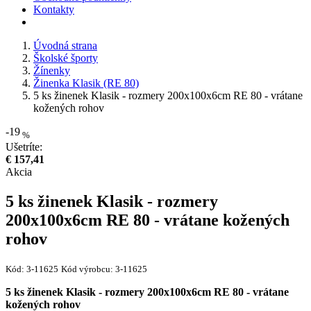
Kontakty
Úvodná strana
Školské športy
Žínenky
Žinenka Klasik (RE 80)
5 ks žinenek Klasik - rozmery 200x100x6cm RE 80 - vrátane
kožených rohov
-19
%
Ušetríte:
€ 157,41
Akcia
5 ks žinenek Klasik - rozmery
200x100x6cm RE 80 - vrátane kožených
rohov
Kód:
3-11625
Kód výrobcu:
3-11625
5 ks žinenek Klasik - rozmery 200x100x6cm RE 80 - vrátane
kožených rohov