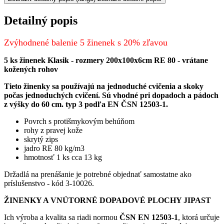
Detailný popis
Zvýhodnené balenie 5 žinenek s 20% zľavou
5 ks žinenek Klasik - rozmery 200x100x6cm RE 80 - vrátane
kožených rohov​
Tieto žinenky sa používajú na jednoduché cvičenia a skoky
počas jednoduchých cvičení. Sú vhodné pri dopadoch a pádoch
z výšky do 60 cm. typ 3 podľa EN ČSN 12503-1.
Povrch s protišmykovým behúňom
rohy z pravej kože
skrytý zips
jadro RE 80 kg/m3
hmotnosť 1 ks cca 13 kg
Držadlá na prenášanie je potrebné objednať samostatne ako
príslušenstvo - kód 3-10026.
ŽINENKY A VNÚTORNÉ DOPADOVÉ PLOCHY JIPAST
Ich výroba a kvalita sa riadi normou
ČSN EN 12503-1
, ktorá určuje