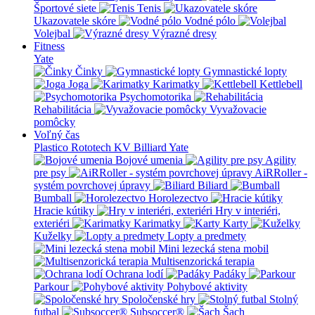
Športové siete
Tenis
Ukazovatele skóre
Vodné pólo
Volejbal
Výrazné dresy
Fitness
Yate
Činky
Gymnastické lopty
Joga
Karimatky
Kettlebell
Psychomotorika
Rehabilitácia
Vyvažovacie
pomôcky
Voľný čas
Plastico Rototech
KV Billiard
Yate
Bojové umenia
Agility
pre psy
AiRRoller -
systém povrchovej úpravy
Biliard
Bumball
Horolezectvo
Hracie kútiky
Hry v interiéri,
exteriéri
Karimatky
Karty
Kuželky
Lopty a predmety
Mini lezecká stena mobil
Multisenzorická terapia
Ochrana lodí
Padáky
Parkour
Pohybové aktivity
Spoločenské hry
Stolný
futbal
Subsoccer®
Šach