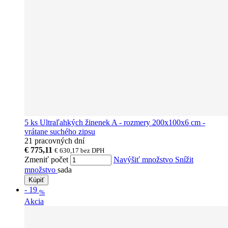
5 ks Ultraľahkých žinenek A - rozmery 200x100x6 cm -
vrátane suchého zipsu
21 pracovných dní
€ 775,11
€ 630,17
bez DPH
Zmeniť počet
Navýšiť množstvo
Snížit
množstvo
sada
Kúpiť
-
19
%
Akcia