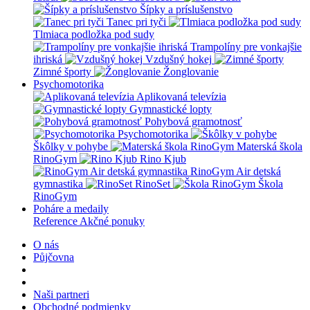
Šípky a príslušenstvo
Tanec pri tyči
Tlmiaca podložka pod sudy
Trampolíny pre vonkajšie
ihriská
Vzdušný hokej
Zimné športy
Žonglovanie
Psychomotorika
Aplikovaná televízia
Gymnastické lopty
Pohybová gramotnosť
Psychomotorika
Škôlky v pohybe
Materská škola
RinoGym
Rino Kjub
RinoGym Air detská
gymnastika
RinoSet
Škola
RinoGym
Poháre a medaily
Reference
Akčné ponuky
O nás
Půjčovna
Naši partneri
Obchodné podmienky