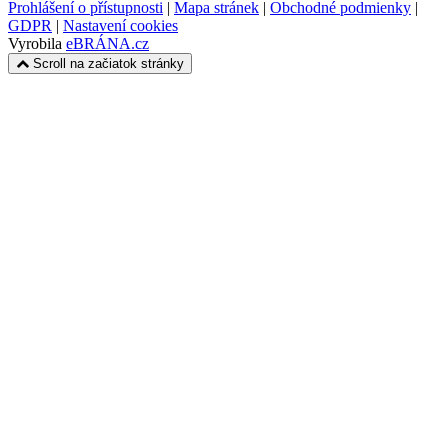
Prohlášení o přístupnosti
|
Mapa stránek
|
Obchodné podmienky
|
GDPR
|
Nastavení cookies
Vyrobila
eBRÁNA.cz
Scroll na začiatok stránky