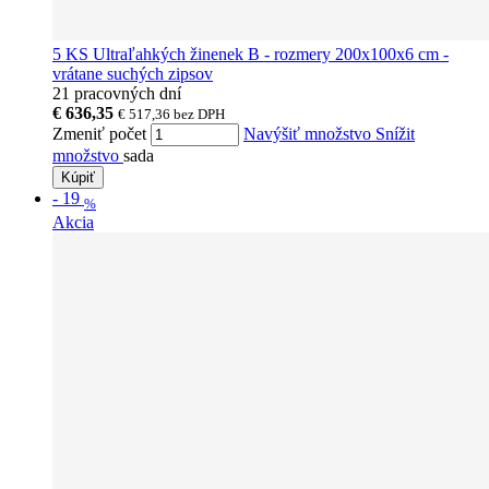
5 KS Ultraľahkých žinenek B - rozmery 200x100x6 cm -
vrátane suchých zipsov
21 pracovných dní
€ 636,35
€ 517,36
bez DPH
Zmeniť počet
Navýšiť množstvo
Snížit
množstvo
sada
Kúpiť
-
19
%
Akcia