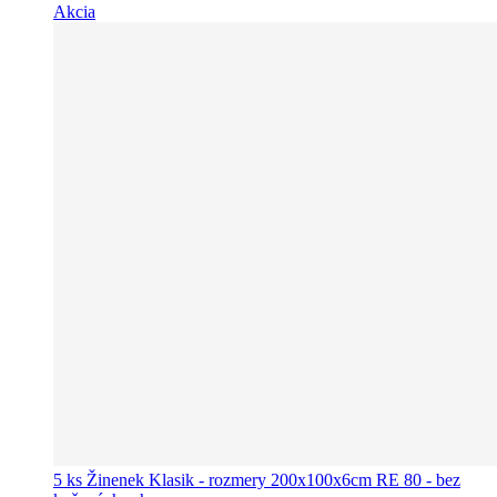
Akcia
5 ks Žinenek Klasik - rozmery 200x100x6cm RE 80 - bez