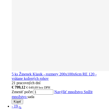
5 ks Žinenek Klasik - rozmery 200x100x6cm RE 120 -
vrátane kožených rohov
21 pracovných dní
€ 799,12
€ 649,69
bez DPH
Zmeniť počet
Navýšiť množstvo
Snížit
množstvo
sada
Kúpiť
-
19
%