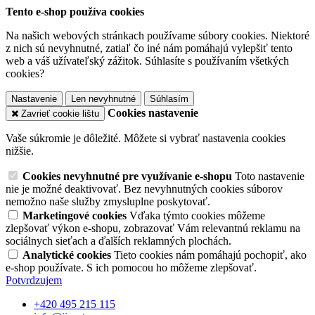
Tento e-shop používa cookies
Na našich webových stránkach používame súbory cookies. Niektoré
z nich sú nevyhnutné, zatiaľ čo iné nám pomáhajú vylepšiť tento
web a váš užívateľský zážitok. Súhlasíte s používaním všetkých
cookies?
Nastavenie
Len nevyhnutné
Súhlasím
Cookies nastavenie
Zavrieť cookie lištu
Vaše súkromie je dôležité. Môžete si vybrať nastavenia cookies
nižšie.
Cookies nevyhnutné pre využívanie e-shopu
Toto nastavenie
nie je možné deaktivovať. Bez nevyhnutných cookies súborov
nemožno naše služby zmysluplne poskytovať.
Marketingové cookies
Vďaka týmto cookies môžeme
zlepšovať výkon e-shopu, zobrazovať Vám relevantnú reklamu na
sociálnych sieťach a ďalších reklamných plochách.
Analytické cookies
Tieto cookies nám pomáhajú pochopiť, ako
e-shop používate. S ich pomocou ho môžeme zlepšovať.
Potvrdzujem
+420 495 215 115