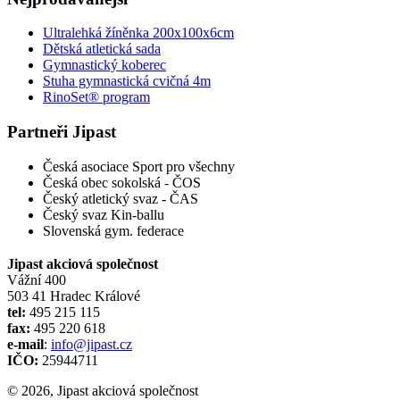
Ultralehká žíněnka 200x100x6cm
Dětská atletická sada
Gymnastický koberec
Stuha gymnastická cvičná 4m
RinoSet® program
Partneři Jipast
Česká asociace Sport pro všechny
Česká obec sokolská - ČOS
Český atletický svaz - ČAS
Český svaz Kin-ballu
Slovenská gym. federace
Jipast akciová společnost
Vážní 400
503 41 Hradec Králové
tel:
495 215 115
fax:
495 220 618
e-mail
:
info@jipast.cz
IČO:
25944711
© 2026, Jipast akciová společnost