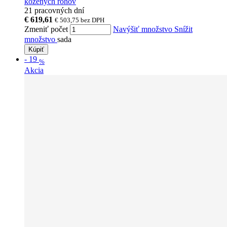
kožených rohov
21 pracovných dní
€ 619,61
€ 503,75
bez DPH
Zmeniť počet
Navýšiť množstvo
Snížit
množstvo
sada
Kúpiť
-
19
%
Akcia