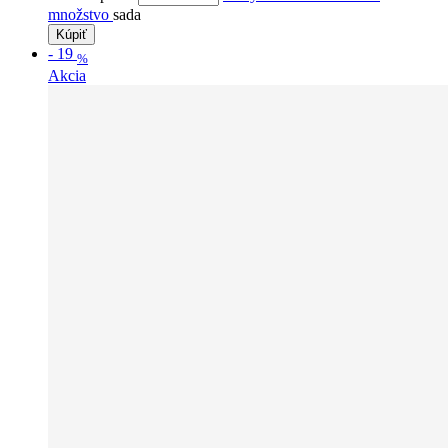
množstvo
sada
Kúpiť
-
19
%
Akcia