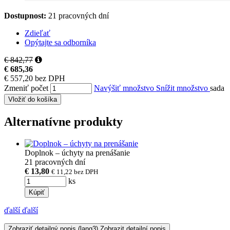
Dostupnost:
21 pracovných dní
Zdieľať
Opýtajte sa odborníka
€ 842,77
€ 685,36
€ 557,20 bez DPH
Zmeniť počet
Navýšiť množstvo
Snížit množstvo
sada
Vložiť do košíka
Alternatívne produkty
Doplnok – úchyty na prenášanie
21 pracovných dní
€ 13,80
€ 11,22
bez DPH
ks
Kúpiť
ďalší
ďalší
Zobraziť detailný popis
(lang3) Zobrazit detailní popis