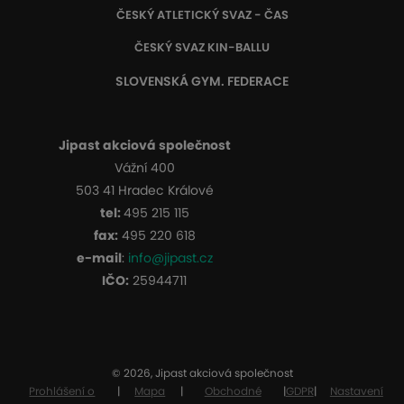
ČESKÝ ATLETICKÝ SVAZ - ČAS
ČESKÝ SVAZ KIN-BALLU
SLOVENSKÁ GYM. FEDERACE
Jipast akciová společnost
Vážní 400
503 41 Hradec Králové
tel:
495 215 115
fax:
495 220 618
e-mail
:
info@jipast.cz
IČO:
25944711
© 2026, Jipast akciová společnost
Prohlášení o
|
Mapa
|
Obchodné
|
GDPR
|
Nastavení