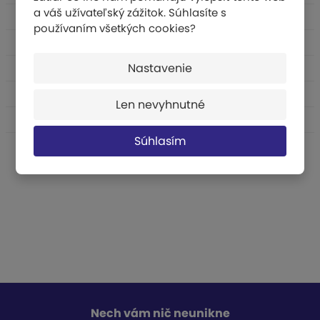
a váš užívateľský zážitok. Súhlasíte s
Sportovní hry
používaním všetkých cookies?
Školní sport
Nastavenie
Volný čas
Bojová umění
Len nevyhnutné
Psychomotorika
Súhlasím
Nech vám nič neunikne