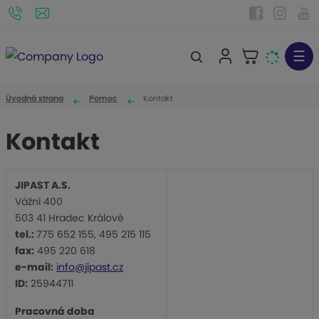
☰
V
y
h
Úvodná strana
Pomoc
Kontakt
ľ
a
Kontakt
d
á
JIPAST A.S.
v
Vážní 400
a
503 41 Hradec Králové
n
tel.:
775 652 155, 495 215 115
i
fax:
495 220 618
e
e-mail:
info@jipast.cz
ID:
25944711
Pracovná doba