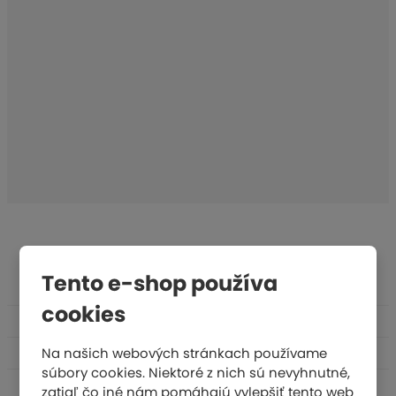
Tento e-shop používa
Atletika
cookies
Fitnes &amp; rehabilitace
Gymnastika
Na našich webových stránkach používame
súbory cookies. Niektoré z nich sú nevyhnutné,
Plavání
zatiaľ čo iné nám pomáhajú vylepšiť tento web