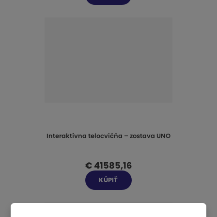
Interaktívna telocvičňa – zostava UNO
€ 41585,16
KÚPIŤ