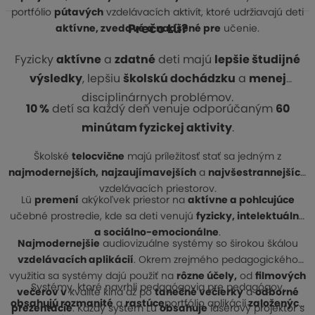
portfólio
pútavých
vzdelávacích aktivít, ktoré udržiavajú deti
Prečo Lü?
aktívne, zvedavé a nadšené pre
učenie.
Fyzicky
aktívne
a
zdatné
deti majú
lepšie študijné
výsledky
, lepšiu
školskú dochádzku
a
menej
disciplinárnych problémov.
10 %
detí sa každý deň venuje odporúčaným
60
minútam fyzickej aktivity
.
Školské
telocvične
majú príležitosť stať sa jedným z
najmodernejších,
najzaujímavejších
a
najvšestrannejších
vzdelávacích priestorov.
Lü
premení
akýkoľvek priestor na
aktívne a pohlcujúce
učebné prostredie, kde sa deti venujú
fyzicky, intelektuálne
a sociálno-emocionálne
.
Najmodernejšie
audiovizuálne systémy so širokou škálou
vzdelávacích aplikácií
. Okrem zrejmého pedagogického
využitia sa systémy dajú použiť na
rôzne účely,
od
filmových
Systémy, ktoré navrhli pedagógovia pre pedagógov,
večerov v
kvalite kina až po
tanečné večierky
a
odborné
obsahujú rozmanité
a
rastúce
portfólio aplikácií
založených
prezentácie
. Každý systém Lü
obsahuje
laserový projektor s