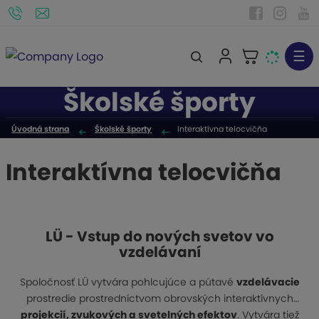
☰
V
y
Školské športy
h
ľ
Úvodná strana
Školské športy
Interaktívna telocvičňa
a
d
Interaktívna telocvičňa
á
v
a
n
LÜ - Vstup do nových svetov vo
i
vzdelávaní
e
Spoločnosť LÜ vytvára pohlcujúce a pútavé
vzdelávacie
prostredie prostredníctvom obrovských interaktívnych
projekcií, zvukových a svetelných efektov
. Vytvára tiež