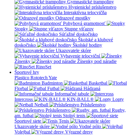
Gymnastické trampolíny
Hygienické príslušenstvo
Interaktívna telocvičňa
Odrazové mostíky
Pohybová gramotnosť
Stopky
Stupne víťazov
Súťažné doskočisko
Školské a klubové
doskočisko
Školské hodiny
Ukazovatele skóre
Vybavenie telocviční
Žínenky
Žínenky pod náradie
RinoSet
Športové hry
Plastico Rototech
Yate
Badminton
Basketbal
Florbal
Futbal
Hádzaná
Informačné tabule
Intercross
KIN-BALL®
Lopty
Netball
Príslušenstvo
Príslušenstvo
Rugby,
am. futbal
Stolný tenis
Športové siete
Tenis
Ukazovatele skóre
Vodné pólo
Volejbal
Výrazné dresy