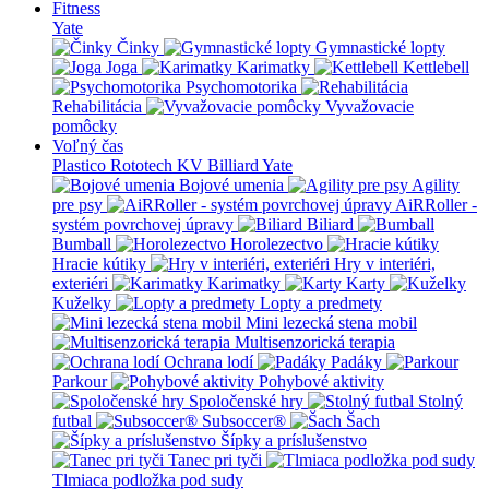
Fitness
Yate
Činky
Gymnastické lopty
Joga
Karimatky
Kettlebell
Psychomotorika
Rehabilitácia
Vyvažovacie
pomôcky
Voľný čas
Plastico Rototech
KV Billiard
Yate
Bojové umenia
Agility
pre psy
AiRRoller -
systém povrchovej úpravy
Biliard
Bumball
Horolezectvo
Hracie kútiky
Hry v interiéri,
exteriéri
Karimatky
Karty
Kuželky
Lopty a predmety
Mini lezecká stena mobil
Multisenzorická terapia
Ochrana lodí
Padáky
Parkour
Pohybové aktivity
Spoločenské hry
Stolný
futbal
Subsoccer®
Šach
Šípky a príslušenstvo
Tanec pri tyči
Tlmiaca podložka pod sudy