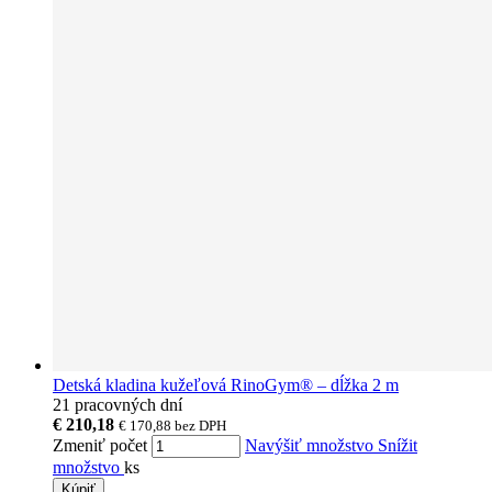
Detská kladina kužeľová RinoGym® – dĺžka 2 m
21 pracovných dní
€ 210,18
€ 170,88
bez DPH
Zmeniť počet
Navýšiť množstvo
Snížit
množstvo
ks
Kúpiť