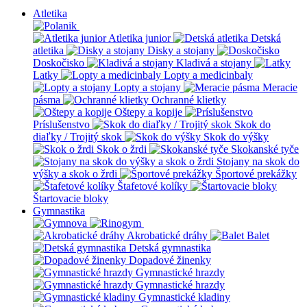
Atletika
Atletika junior
Detská
atletika
Disky a stojany
Doskočisko
Kladivá a stojany
Latky
Lopty a medicinbaly
Lopty a stojany
Meracie
pásma
Ochranné klietky
Oštepy a kopije
Príslušenstvo
Skok do
diaľky / Trojitý skok
Skok do výšky
Skok o žrdi
Skokanské tyče
Stojany na skok do
výšky a skok o žrdi
Športové prekážky
Štafetové kolíky
Štartovacie bloky
Gymnastika
Akrobatické dráhy
Balet
Detská gymnastika
Dopadové žinenky
Gymnastické hrazdy
Gymnastické hrazdy
Gymnastické kladiny