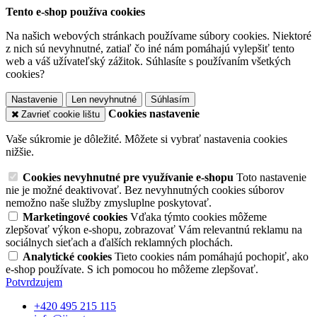
Tento e-shop používa cookies
Na našich webových stránkach používame súbory cookies. Niektoré
z nich sú nevyhnutné, zatiaľ čo iné nám pomáhajú vylepšiť tento
web a váš užívateľský zážitok. Súhlasíte s používaním všetkých
cookies?
Nastavenie
Len nevyhnutné
Súhlasím
Cookies nastavenie
Zavrieť cookie lištu
Vaše súkromie je dôležité. Môžete si vybrať nastavenia cookies
nižšie.
Cookies nevyhnutné pre využívanie e-shopu
Toto nastavenie
nie je možné deaktivovať. Bez nevyhnutných cookies súborov
nemožno naše služby zmysluplne poskytovať.
Marketingové cookies
Vďaka týmto cookies môžeme
zlepšovať výkon e-shopu, zobrazovať Vám relevantnú reklamu na
sociálnych sieťach a ďalších reklamných plochách.
Analytické cookies
Tieto cookies nám pomáhajú pochopiť, ako
e-shop používate. S ich pomocou ho môžeme zlepšovať.
Potvrdzujem
+420 495 215 115