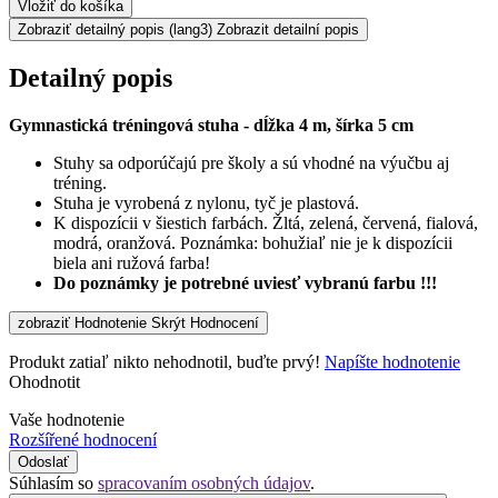
Vložiť do košíka
Zobraziť detailný popis
(lang3) Zobrazit detailní popis
Detailný popis
Gymnastická tréningová stuha - dĺžka 4 m, šírka 5 cm
Stuhy sa odporúčajú pre školy a sú vhodné na výučbu aj
tréning.
Stuha je vyrobená z nylonu, tyč je plastová.
K dispozícii v šiestich farbách. Žltá, zelená, červená, fialová,
modrá, oranžová. Poznámka: bohužiaľ nie je k dispozícii
biela ani ružová farba!
Do poznámky je potrebné uviesť vybranú farbu !!!
zobraziť Hodnotenie
Skrýt Hodnocení
Produkt zatiaľ nikto nehodnotil, buďte prvý!
Napíšte hodnotenie
Ohodnotit
Vaše hodnotenie
Rozšířené hodnocení
Odoslať
Súhlasím so
spracovaním osobných údajov
.