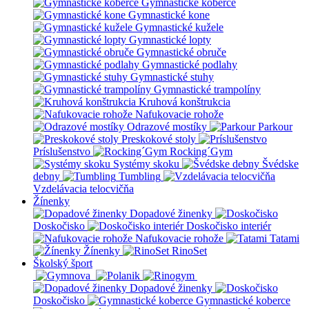
Gymnastické koberce
Gymnastické kone
Gymnastické kužele
Gymnastické lopty
Gymnastické obruče
Gymnastické podlahy
Gymnastické stuhy
Gymnastické trampolíny
Kruhová konštrukcia
Nafukovacie rohože
Odrazové mostíky
Parkour
Preskokové stoly
Príslušenstvo
Rocking´Gym
Systémy skoku
Švédske
debny
Tumbling
Vzdelávacia telocvičňa
Žínenky
Dopadové žinenky
Doskočisko
Doskočisko interiér
Nafukovacie rohože
Tatami
Žínenky
RinoSet
Školský šport
Dopadové žinenky
Doskočisko
Gymnastické koberce