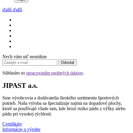
ďalší
ďalší
Nech vám nič neunikne
Odoslať
Súhlasím so
spracovaním osobných údajov
.
JIPAST a.s.
Sme výrobcovia a dodávatelia širokého sortimentu športových
potrieb. Naša výroba sa špecializuje najmä na dopadové plochy,
ktoré sa používajú všade tam, kde hrozí riziko pádu z výšky alebo
pádu pri vysokej rýchlosti.
Certifikáty
Informácie o výrobe