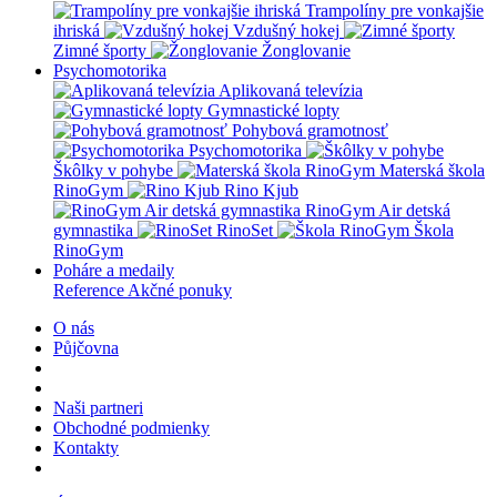
Trampolíny pre vonkajšie
ihriská
Vzdušný hokej
Zimné športy
Žonglovanie
Psychomotorika
Aplikovaná televízia
Gymnastické lopty
Pohybová gramotnosť
Psychomotorika
Škôlky v pohybe
Materská škola
RinoGym
Rino Kjub
RinoGym Air detská
gymnastika
RinoSet
Škola
RinoGym
Poháre a medaily
Reference
Akčné ponuky
O nás
Půjčovna
Naši partneri
Obchodné podmienky
Kontakty