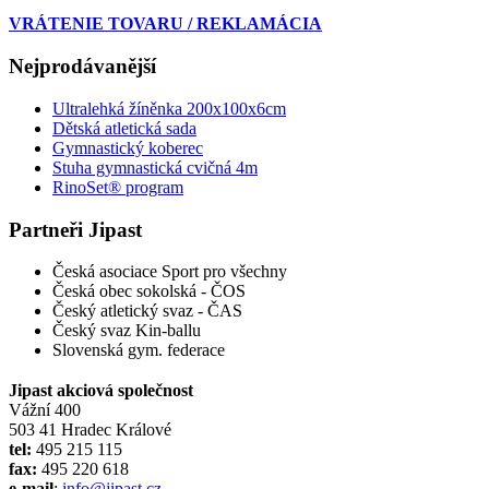
VRÁTENIE TOVARU / REKLAMÁCIA
Nejprodávanější
Ultralehká žíněnka 200x100x6cm
Dětská atletická sada
Gymnastický koberec
Stuha gymnastická cvičná 4m
RinoSet® program
Partneři Jipast
Česká asociace Sport pro všechny
Česká obec sokolská - ČOS
Český atletický svaz - ČAS
Český svaz Kin-ballu
Slovenská gym. federace
Jipast akciová společnost
Vážní 400
503 41 Hradec Králové
tel:
495 215 115
fax:
495 220 618
e-mail
:
info@jipast.cz