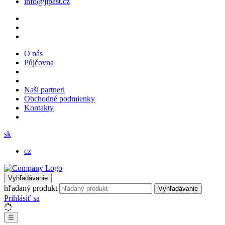
info@jipast.cz
O nás
Půjčovna
Naši partneri
Obchodné podmienky
Kontakty
sk
cz
Vyhľadávanie
hľadaný produkt
Vyhľadávanie
Prihlásiť sa
☰