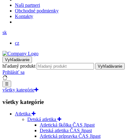
Naši partneri
Obchodné podmienky
Kontakty
sk
cz
Vyhľadávanie
hľadaný produkt
Vyhľadávanie
Prihlásiť sa
☰
všetky kategórie
všetky kategórie
Atletika
Detská atletika
Atletická škôlka ČAS Jipast
Detská atletika ČAS Jipast
Atletická prípravka ČAS Jipast