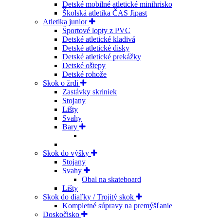
Detské mobilné atletické minihrisko
Školská atletika ČAS Jipast
Atletika junior
Športové lopty z PVC
Detské atletické kladivá
Detské atletické disky
Detské atletické prekážky
Detské oštepy
Detské rohože
Skok o žrdi
Zastávky skriniek
Stojany
Lišty
Svahy
Bary
Skok do výšky
Stojany
Svahy
Obal na skateboard
Lišty
Skok do diaľky / Trojitý skok
Kompletné súpravy na premýšľanie
Doskočisko