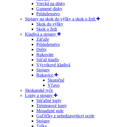
Vrecká na disky
Gumené disky
Príslušenstvo
Stojany na skok do výšky a skok o žrdi
Skok do výšky
Skok o žrdi
Kladivá a stojany
Záťaže
Príslušenstvo
Drôty
Rukoväte
Súťaž kladív
Výcvikové kladivá
Stojany
Rukavice
Skutočné
Vľavo
Skokanské tyče
Lopty a stojany
Súťažné lopty
Tréningové lopty
Mosadzné gule
Guľôčky z nehrdzavejúcej ocele
Stojany
Tašky