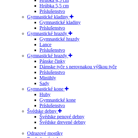
Hrúbka 4,5 cm
Hrúbka 5,5 cm
Príslušenstvo
Gymnastické kladiny
Gymnastické kladiny
Príslušenstvo
Gymnastické hrazdy
Gymnastické hrazdy
Lance
Príslušenstvo
Gymnastické hrazdy
Pánske činky
Dámske tyče s nerovnakou výškou tyče
Príslušenstvo
Miniihly
Sady
Gymnastické kone
Huby
Gymnastické kone
Príslušenstvo
Švédske debny
Švédske penové debny
Švédske drevené debny
Odrazové mostíky