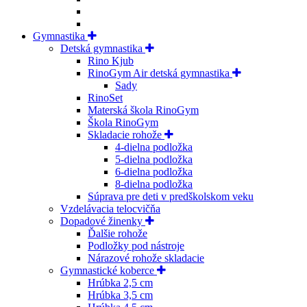
Gymnastika
Detská gymnastika
Rino Kjub
RinoGym Air detská gymnastika
Sady
RinoSet
Materská škola RinoGym
Škola RinoGym
Skladacie rohože
4-dielna podložka
5-dielna podložka
6-dielna podložka
8-dielna podložka
Súprava pre deti v predškolskom veku
Vzdelávacia telocvičňa
Dopadové žinenky
Ďalšie rohože
Podložky pod nástroje
Nárazové rohože skladacie
Gymnastické koberce
Hrúbka 2,5 cm
Hrúbka 3,5 cm