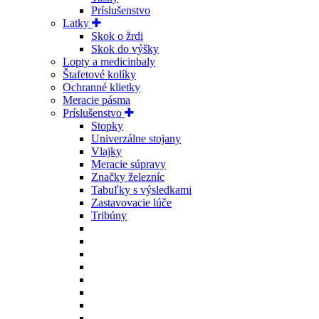
Príslušenstvo
Latky
Skok o žrdi
Skok do výšky
Lopty a medicinbaly
Štafetové kolíky
Ochranné klietky
Meracie pásma
Príslušenstvo
Stopky
Univerzálne stojany
Vlajky
Meracie súpravy
Značky železníc
Tabuľky s výsledkami
Zastavovacie lúče
Tribúny