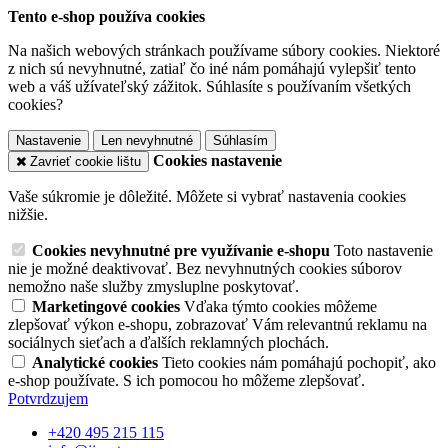
Tento e-shop používa cookies
Na našich webových stránkach používame súbory cookies. Niektoré
z nich sú nevyhnutné, zatiaľ čo iné nám pomáhajú vylepšiť tento
web a váš užívateľský zážitok. Súhlasíte s používaním všetkých
cookies?
Nastavenie
Len nevyhnutné
Súhlasím
Cookies nastavenie
Zavrieť cookie lištu
Vaše súkromie je dôležité. Môžete si vybrať nastavenia cookies
nižšie.
Cookies nevyhnutné pre využívanie e-shopu
Toto nastavenie
nie je možné deaktivovať. Bez nevyhnutných cookies súborov
nemožno naše služby zmysluplne poskytovať.
Marketingové cookies
Vďaka týmto cookies môžeme
zlepšovať výkon e-shopu, zobrazovať Vám relevantnú reklamu na
sociálnych sieťach a ďalších reklamných plochách.
Analytické cookies
Tieto cookies nám pomáhajú pochopiť, ako
e-shop používate. S ich pomocou ho môžeme zlepšovať.
Potvrdzujem
+420 495 215 115