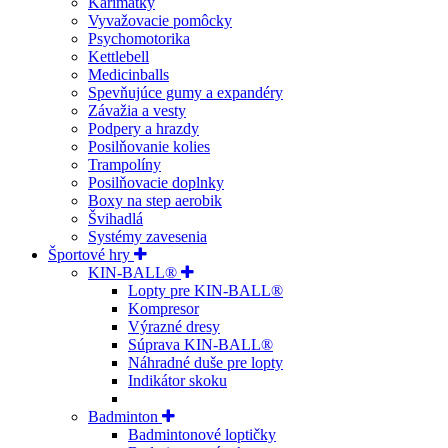
Karimatky
Vyvažovacie pomôcky
Psychomotorika
Kettlebell
Medicinballs
Spevňujúce gumy a expandéry
Závažia a vesty
Podpery a hrazdy
Posilňovanie kolies
Trampolíny
Posilňovacie doplnky
Boxy na step aerobik
Švihadlá
Systémy zavesenia
Športové hry
KIN-BALL®
Lopty pre KIN-BALL®
Kompresor
Výrazné dresy
Súprava KIN-BALL®
Náhradné duše pre lopty
Indikátor skoku
Badminton
Badmintonové loptičky