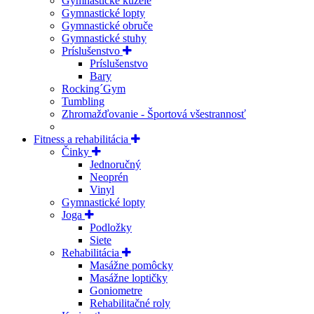
Gymnastické kužele
Gymnastické lopty
Gymnastické obruče
Gymnastické stuhy
Príslušenstvo
Príslušenstvo
Bary
Rocking´Gym
Tumbling
Zhromažďovanie - Športová všestrannosť
Fitness a rehabilitácia
Činky
Jednoručný
Neoprén
Vinyl
Gymnastické lopty
Joga
Podložky
Siete
Rehabilitácia
Masážne pomôcky
Masážne loptičky
Goniometre
Rehabilitačné roly