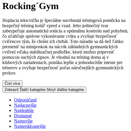
Rocking´Gym
Hojdacia telocvičňa je špeciálne navrhnutá tréningová pomôcka na
bezpečný tréning kotúľ vpred a vzad. Jeho jedinečný tvar
zabezpečuje automatickú rotáciu a optimálnu kontrolu nad pohybmi,
čo uľahčuje správne vykonávanie cviku a zvyšuje bezpečnosť
cvičencov tým, že chráni ich chrbát. Toto náradie sa dá tiež ľahko
premeniť na miniposkok na nácvik základných gymnastických
cvičení vďaka stabilizačnej podložke, ktorú možno pripevniť
pomocou suchých zipsov. Je vhodná na tréning doma aj v
klubových zariadeniach, ponúka lepšie a jednoduchšie istenie pre
trénerov a zvyšuje bezpečnosť počas náročnejších gymnastických
prvkov.
Číst více
Zobraziť Ďalší kategórie
Skryť ďalšie kategórie
Odporúčané
Najlacnejšie
Najdrahšie
Dostupné
Najnovšie
Najpredávanejšie