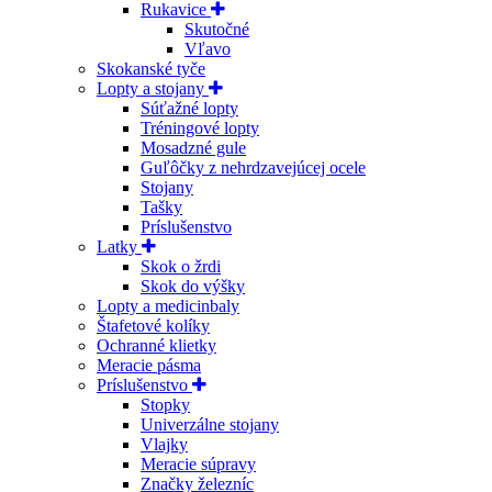
Rukavice
Skutočné
Vľavo
Skokanské tyče
Lopty a stojany
Súťažné lopty
Tréningové lopty
Mosadzné gule
Guľôčky z nehrdzavejúcej ocele
Stojany
Tašky
Príslušenstvo
Latky
Skok o žrdi
Skok do výšky
Lopty a medicinbaly
Štafetové kolíky
Ochranné klietky
Meracie pásma
Príslušenstvo
Stopky
Univerzálne stojany
Vlajky
Meracie súpravy
Značky železníc