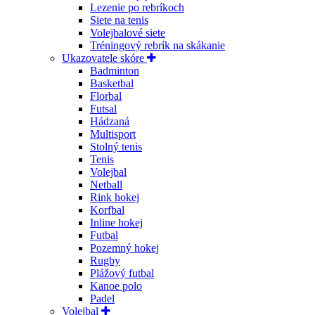
Lezenie po rebríkoch
Siete na tenis
Volejbalové siete
Tréningový rebrík na skákanie
Ukazovatele skóre
Badminton
Basketbal
Florbal
Futsal
Hádzaná
Multisport
Stolný tenis
Tenis
Volejbal
Netball
Rink hokej
Korfbal
Inline hokej
Futbal
Pozemný hokej
Rugby
Plážový futbal
Kanoe polo
Padel
Volejbal