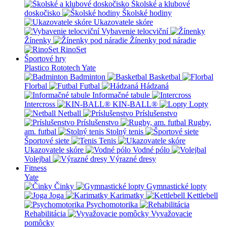
Školské a klubové
doskočisko
Školské hodiny
Ukazovatele skóre
Vybavenie telocviční
Žínenky
Žínenky pod náradie
RinoSet
Športové hry
Plastico Rototech
Yate
Badminton
Basketbal
Florbal
Futbal
Hádzaná
Informačné tabule
Intercross
KIN-BALL®
Lopty
Netball
Príslušenstvo
Príslušenstvo
Rugby,
am. futbal
Stolný tenis
Športové siete
Tenis
Ukazovatele skóre
Vodné pólo
Volejbal
Výrazné dresy
Fitness
Yate
Činky
Gymnastické lopty
Joga
Karimatky
Kettlebell
Psychomotorika
Rehabilitácia
Vyvažovacie
pomôcky