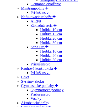
Ochranné obloženie
Minitrampolíny
Príslušenstvo
Nafukovacie rohože
AiRPit
Základná séria
Hrúbka 10 cm
Hrúbka 15 cm
Hrúbka 20 cm
Hrúbka 30 cm
Séria Pro
Hrúbka 10 cm
Hrúbka 20 cm
Hrúbka 30 cm
Príslušenstvo
Kruhová konštrukcia
Príslušenstvo
Balet
Systémy skoku
Gymnastické podlahy
Gymnastické podlahy
Príslušenstvo
Vozíky
Akrobatické dráhy