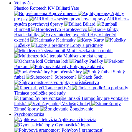
Voľný čas
Plastico Rototech
KV Billiard
Yate
Bojové umenia
Agility
pre psy
AiRRoller -
systém povrchovej úpravy
Biliard
Bumball
Horolezectvo
Hracie kútiky
Hry v interiéri,
exteriéri
Karimatky
Karty
Kuželky
Lopty a predmety
Mini lezecká stena mobil
Multisenzorická terapia
Ochrana lodí
Padáky
Parkour
Pohybové aktivity
Spoločenské hry
Stolný
futbal
Subsoccer®
Šach
Šípky a príslušenstvo
Tanec pri tyči
Tlmiaca podložka pod sudy
Trampolíny pre vonkajšie
ihriská
Vzdušný hokej
Zimné športy
Žonglovanie
Psychomotorika
Aplikovaná televízia
Gymnastické lopty
Pohybová gramotnosť