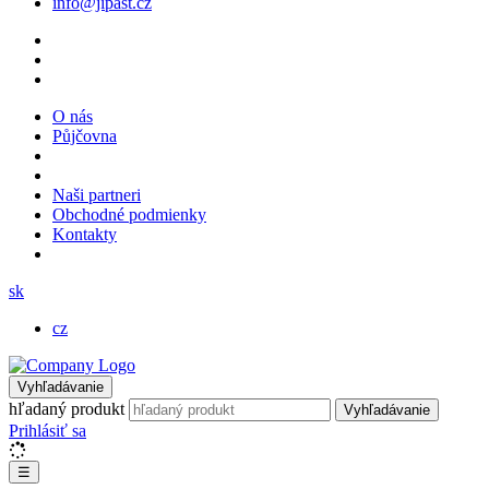
info@jipast.cz
O nás
Půjčovna
Naši partneri
Obchodné podmienky
Kontakty
sk
cz
Vyhľadávanie
hľadaný produkt
Vyhľadávanie
Prihlásiť sa
☰