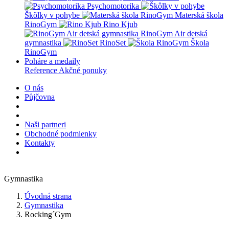
Psychomotorika
Škôlky v pohybe
Materská škola
RinoGym
Rino Kjub
RinoGym Air detská
gymnastika
RinoSet
Škola
RinoGym
Poháre a medaily
Reference
Akčné ponuky
O nás
Půjčovna
Naši partneri
Obchodné podmienky
Kontakty
Gymnastika
Úvodná strana
Gymnastika
Rocking´Gym