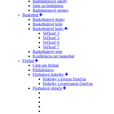
Badmintonové rakety
Siete na bedminton
Badmintonové stojany
Basketbal
Basketbalové dosky
Basketbalové koše
Basketbalové lopty
Veľkosť 3
Veľkosť 5
Veľkosť 6
Veľkosť 7
Basketbalové siete
Konštrukcia pre basketbal
Florbal
Ciele pre florbal
Príslušenstvo
Florbalové hokejky
Hokejky s rovnou čepeľou
Hokejky s tvarovanou čepeľou
Florbalové obruče