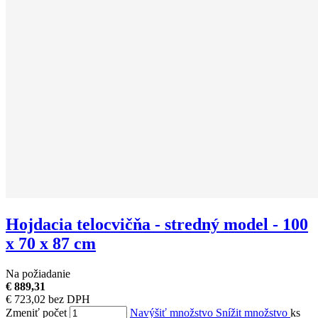
Hojdacia telocvičňa - stredný model - 100
x 70 x 87 cm
Na požiadanie
€ 889,31
€ 723,02 bez DPH
Zmeniť počet
Navýšiť množstvo
Snížit množstvo
ks