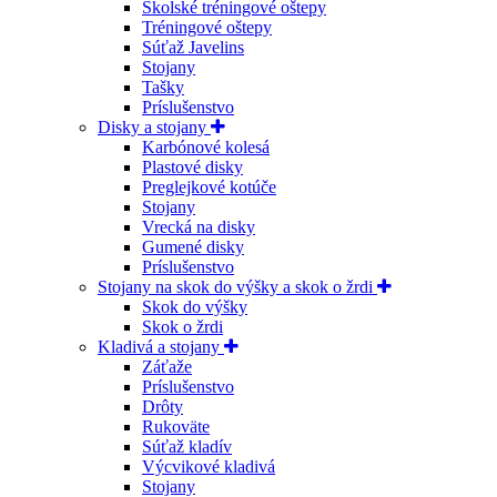
Školské tréningové oštepy
Tréningové oštepy
Súťaž Javelins
Stojany
Tašky
Príslušenstvo
Disky a stojany
Karbónové kolesá
Plastové disky
Preglejkové kotúče
Stojany
Vrecká na disky
Gumené disky
Príslušenstvo
Stojany na skok do výšky a skok o žrdi
Skok do výšky
Skok o žrdi
Kladivá a stojany
Záťaže
Príslušenstvo
Drôty
Rukoväte
Súťaž kladív
Výcvikové kladivá
Stojany