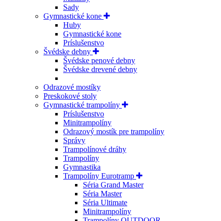
Sady
Gymnastické kone
Huby
Gymnastické kone
Príslušenstvo
Švédske debny
Švédske penové debny
Švédske drevené debny
Odrazové mostíky
Preskokové stoly
Gymnastické trampolíny
Príslušenstvo
Minitrampolíny
Odrazový mostík pre trampolíny
Správy
Trampolínové dráhy
Trampolíny
Gymnastika
Trampolíny Eurotramp
Séria Grand Master
Séria Master
Séria Ultimate
Minitrampolíny
Trampolíny OUTDOOR