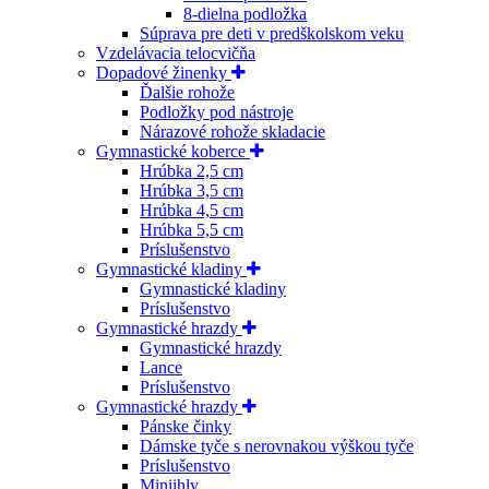
8-dielna podložka
Súprava pre deti v predškolskom veku
Vzdelávacia telocvičňa
Dopadové žinenky
Ďalšie rohože
Podložky pod nástroje
Nárazové rohože skladacie
Gymnastické koberce
Hrúbka 2,5 cm
Hrúbka 3,5 cm
Hrúbka 4,5 cm
Hrúbka 5,5 cm
Príslušenstvo
Gymnastické kladiny
Gymnastické kladiny
Príslušenstvo
Gymnastické hrazdy
Gymnastické hrazdy
Lance
Príslušenstvo
Gymnastické hrazdy
Pánske činky
Dámske tyče s nerovnakou výškou tyče
Príslušenstvo
Miniihly