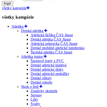
Kúpiť
všetky kategórie
všetky kategórie
Atletika
Detská atletika
Atletická škôlka ČAS Jipast
Detská atletika ČAS Jipast
Atletická prípravka ČAS Jipast
Detské mobilné atletické minihrisko
Školská atletika ČAS Jipast
Atletika junior
Športové lopty z PVC
Detské atletické kladivá
Detské atletické disky
Detské atletické prekážky
Detské oštepy
Detské rohože
Skok o žrdi
Zastávky skriniek
Stojany
Lišty
Svahy