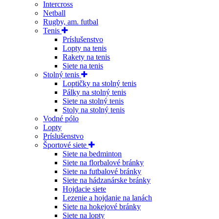
Intercross
Netball
Rugby, am. futbal
Tenis
Príslušenstvo
Lopty na tenis
Rakety na tenis
Siete na tenis
Stolný tenis
Loptičky na stolný tenis
Pálky na stolný tenis
Siete na stolný tenis
Stoly na stolný tenis
Vodné pólo
Lopty
Príslušenstvo
Športové siete
Siete na bedminton
Siete na florbalové bránky
Siete na futbalové bránky
Siete na hádzanárske bránky
Hojdacie siete
Lezenie a hojdanie na lanách
Siete na hokejové bránky
Siete na lopty