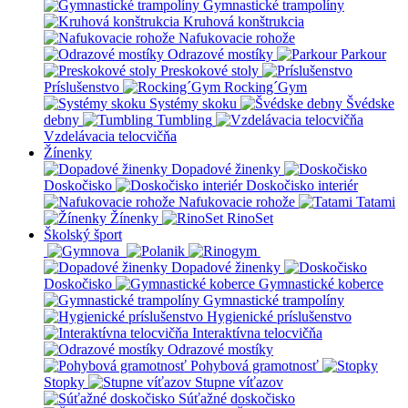
Gymnastické trampolíny
Kruhová konštrukcia
Nafukovacie rohože
Odrazové mostíky
Parkour
Preskokové stoly
Príslušenstvo
Rocking´Gym
Systémy skoku
Švédske
debny
Tumbling
Vzdelávacia telocvičňa
Žínenky
Dopadové žinenky
Doskočisko
Doskočisko interiér
Nafukovacie rohože
Tatami
Žínenky
RinoSet
Školský šport
Dopadové žinenky
Doskočisko
Gymnastické koberce
Gymnastické trampolíny
Hygienické príslušenstvo
Interaktívna telocvičňa
Odrazové mostíky
Pohybová gramotnosť
Stopky
Stupne víťazov
Súťažné doskočisko