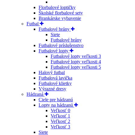
Florbalové loptičky
Školské florbalové sety
Brankárske vybavenie
Futbal
Futbalové brány
Siete
Futbalové brány
Futbalové príslušenstvo
Futbalové lopty
Futbalové lopty veľkosti 3
Futbalové lopty veľkosti 4
Futbalové lopty veľkosti 5
Halový futbal
Futbalová lavička
Futbalové klietky
Výrazné dresy
Hádzaná
Ciele pre hádzanú
Lopty na hádzanú
Veľkosť 0
Veľkosť 1
Veľkosť 2
Veľkosť 3
Siete