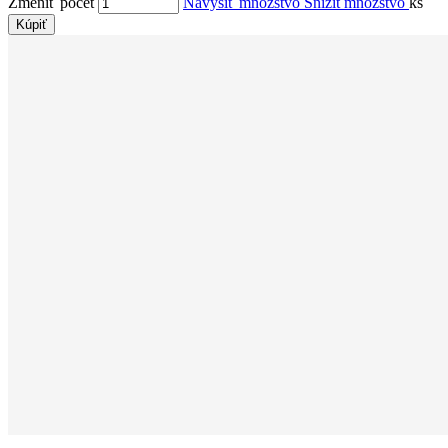
Zmeniť počet
Navýšiť množstvo
Snížit množstvo
ks
Kúpiť