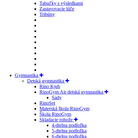
Tabuľky s výsledkami
Zastavovacie lúče
Tribúny
Gymnastika
Detská gymnastika
Rino Kjub
RinoGym Air detská gymnastika
Sady
RinoSet
Materská škola RinoGym
Škola RinoGym
Skladacie rohože
4-dielna podložka
5-dielna podložka
6-dielna podložka