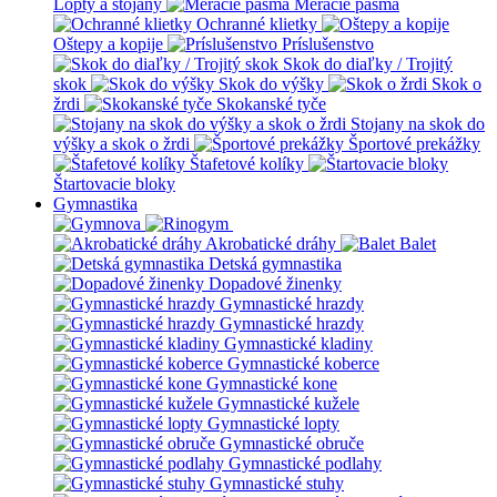
Lopty a stojany
Meracie pásma
Ochranné klietky
Oštepy a kopije
Príslušenstvo
Skok do diaľky / Trojitý
skok
Skok do výšky
Skok o
žrdi
Skokanské tyče
Stojany na skok do
výšky a skok o žrdi
Športové prekážky
Štafetové kolíky
Štartovacie bloky
Gymnastika
Akrobatické dráhy
Balet
Detská gymnastika
Dopadové žinenky
Gymnastické hrazdy
Gymnastické hrazdy
Gymnastické kladiny
Gymnastické koberce
Gymnastické kone
Gymnastické kužele
Gymnastické lopty
Gymnastické obruče
Gymnastické podlahy
Gymnastické stuhy