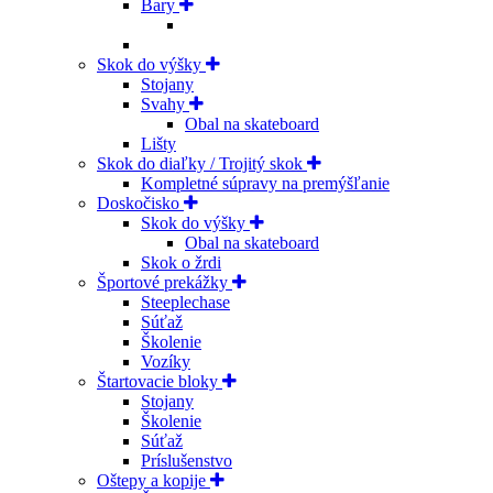
Bary
Skok do výšky
Stojany
Svahy
Obal na skateboard
Lišty
Skok do diaľky / Trojitý skok
Kompletné súpravy na premýšľanie
Doskočisko
Skok do výšky
Obal na skateboard
Skok o žrdi
Športové prekážky
Steeplechase
Súťaž
Školenie
Vozíky
Štartovacie bloky
Stojany
Školenie
Súťaž
Príslušenstvo
Oštepy a kopije