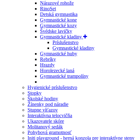
Nárazové rohože
RinoSet
Detská gymnastika
Gymnastické kone
Gymnastické kozy
Švédske lavičky
Gymnastické kladiny
Príslušenstvo
Gymnastické kladiny
Gymnastické huby
Rebríky
Hrazdy
Horolezecké laná
Gymnastické trampolíny
Hygienické príslušenstvo
Stopky
Školské hodiny
Žínenky pod náradie
Stupne víťazov
Interaktívna telocvičňa
Ukazovatele skóre
Molitanový sedák
Pohybová gramotnosť
Initi playground - herná konzola pre interaktívne steny