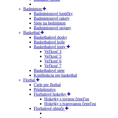
Badminton
Badmintonové loptičky
Badmintonové rakety
Siete na bedminton
Badmintonové stojany
Basketbal
Basketbalové dosky
Basketbalové koše
Basketbalové lopty
Veľkosť 3
Veľkosť 5
Veľkosť 6
Veľkosť 7
Basketbalové siete
Konštrukcia pre basketbal
Florbal
Ciele pre florbal
Príslušenstvo
Florbalové hokejky
Hokejky s rovnou čepeľou
Hokejky s tvarovanou čepeľou
Florbalové obruče