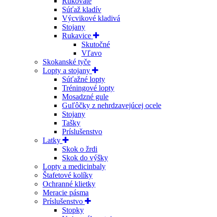
Rukoväte
Súťaž kladív
Výcvikové kladivá
Stojany
Rukavice
Skutočné
Vľavo
Skokanské tyče
Lopty a stojany
Súťažné lopty
Tréningové lopty
Mosadzné gule
Guľôčky z nehrdzavejúcej ocele
Stojany
Tašky
Príslušenstvo
Latky
Skok o žrdi
Skok do výšky
Lopty a medicinbaly
Štafetové kolíky
Ochranné klietky
Meracie pásma
Príslušenstvo
Stopky