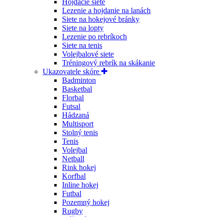
Hojdacie siete
Lezenie a hojdanie na lanách
Siete na hokejové bránky
Siete na lopty
Lezenie po rebríkoch
Siete na tenis
Volejbalové siete
Tréningový rebrík na skákanie
Ukazovatele skóre
Badminton
Basketbal
Florbal
Futsal
Hádzaná
Multisport
Stolný tenis
Tenis
Volejbal
Netball
Rink hokej
Korfbal
Inline hokej
Futbal
Pozemný hokej
Rugby