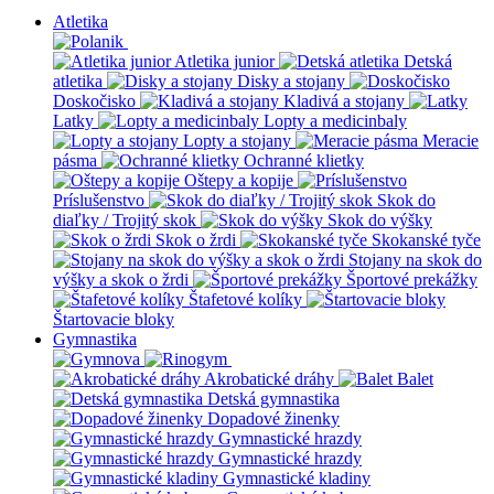
Atletika
Atletika junior
Detská
atletika
Disky a stojany
Doskočisko
Kladivá a stojany
Latky
Lopty a medicinbaly
Lopty a stojany
Meracie
pásma
Ochranné klietky
Oštepy a kopije
Príslušenstvo
Skok do
diaľky / Trojitý skok
Skok do výšky
Skok o žrdi
Skokanské tyče
Stojany na skok do
výšky a skok o žrdi
Športové prekážky
Štafetové kolíky
Štartovacie bloky
Gymnastika
Akrobatické dráhy
Balet
Detská gymnastika
Dopadové žinenky
Gymnastické hrazdy
Gymnastické hrazdy
Gymnastické kladiny