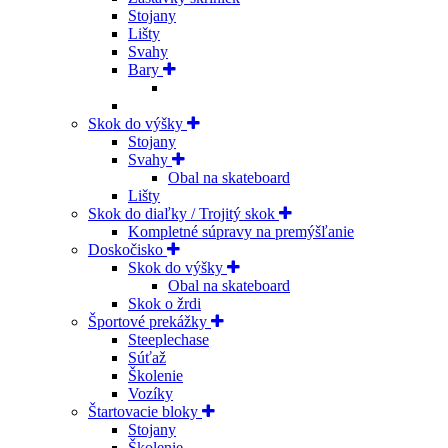
Stojany
Lišty
Svahy
Bary
Skok do výšky
Stojany
Svahy
Obal na skateboard
Lišty
Skok do diaľky / Trojitý skok
Kompletné súpravy na premýšľanie
Doskočisko
Skok do výšky
Obal na skateboard
Skok o žrdi
Športové prekážky
Steeplechase
Súťaž
Školenie
Vozíky
Štartovacie bloky
Stojany
Školenie