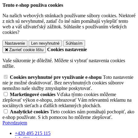
Tento e-shop používa cookies
Na našich webových stránkach používame súbory cookies. Niektoré
z nich sú nevyhnutné, zatiaľ čo iné nám pomáhajú vylepšiť tento
web a váš užívateľský zážitok. Súhlasíte s používaním všetkých
cookies?
Nastavenie
Len nevyhnutné
Súhlasím
Cookies nastavenie
Zavrieť cookie lištu
Vaše súkromie je dôležité. Môžete si vybrať nastavenia cookies
nižšie.
Cookies nevyhnutné pre využívanie e-shopu
Toto nastavenie
nie je možné deaktivovať. Bez nevyhnutných cookies súborov
nemožno naše služby zmysluplne poskytovať.
Marketingové cookies
Vďaka týmto cookies môžeme
zlepšovať výkon e-shopu, zobrazovať Vám relevantnú reklamu na
sociálnych sieťach a ďalších reklamných plochách.
Analytické cookies
Tieto cookies nám pomáhajú pochopiť, ako
e-shop používate. S ich pomocou ho môžeme zlepšovať.
Potvrdzujem
+420 495 215 115