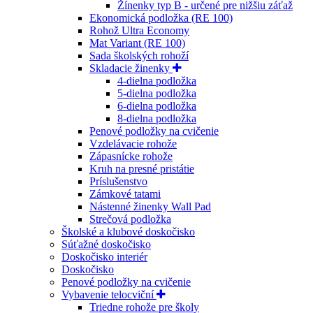
Žínenky typ B - určené pre nižšiu záťaž
Ekonomická podložka (RE 100)
Rohož Ultra Economy
Mat Variant (RE 100)
Sada školských rohoží
Skladacie žinenky
4-dielna podložka
5-dielna podložka
6-dielna podložka
8-dielna podložka
Penové podložky na cvičenie
Vzdelávacie rohože
Zápasnícke rohože
Kruh na presné pristátie
Príslušenstvo
Zámkové tatami
Nástenné žinenky Wall Pad
Strečová podložka
Školské a klubové doskočisko
Súťažné doskočisko
Doskočisko interiér
Doskočisko
Penové podložky na cvičenie
Vybavenie telocviční
Triedne rohože pre školy