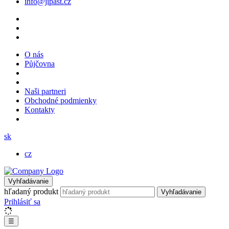
info@jipast.cz
O nás
Půjčovna
Naši partneri
Obchodné podmienky
Kontakty
sk
cz
Vyhľadávanie
hľadaný produkt
Vyhľadávanie
Prihlásiť sa
☰