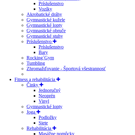
Príslušenstvo
Vozíky
Akrobatické dráhy
Gymnastické kužele
Gymnastické lopty
Gymnastické obruče
Gymnastické stuhy
Príslušenstvo
Príslušenstvo
Bary
Rocking´Gym
Tumbling
Zhromažďovanie - Športová všestrannosť
Fitness a rehabilitácia
Činky
Jednoručný
Neoprén
Vinyl
Gymnastické lopty
Joga
Podložky
Siete
Rehabilitácia
Masážne pomôcky