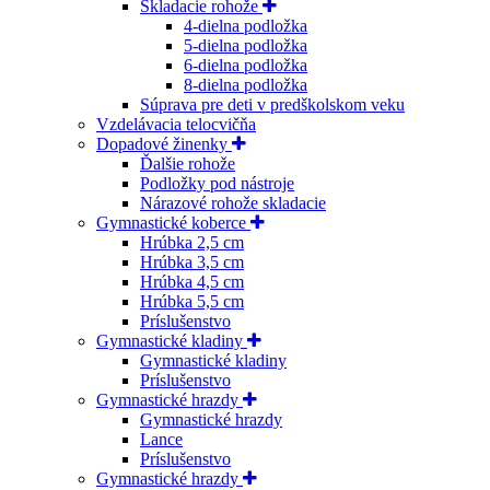
Skladacie rohože
4-dielna podložka
5-dielna podložka
6-dielna podložka
8-dielna podložka
Súprava pre deti v predškolskom veku
Vzdelávacia telocvičňa
Dopadové žinenky
Ďalšie rohože
Podložky pod nástroje
Nárazové rohože skladacie
Gymnastické koberce
Hrúbka 2,5 cm
Hrúbka 3,5 cm
Hrúbka 4,5 cm
Hrúbka 5,5 cm
Príslušenstvo
Gymnastické kladiny
Gymnastické kladiny
Príslušenstvo
Gymnastické hrazdy
Gymnastické hrazdy
Lance
Príslušenstvo
Gymnastické hrazdy