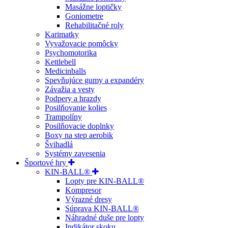
Masážne loptičky
Goniometre
Rehabilitačné roly
Karimatky
Vyvažovacie pomôcky
Psychomotorika
Kettlebell
Medicinballs
Spevňujúce gumy a expandéry
Závažia a vesty
Podpery a hrazdy
Posilňovanie kolies
Trampolíny
Posilňovacie doplnky
Boxy na step aerobik
Švihadlá
Systémy zavesenia
Športové hry
KIN-BALL®
Lopty pre KIN-BALL®
Kompresor
Výrazné dresy
Súprava KIN-BALL®
Náhradné duše pre lopty
Indikátor skoku