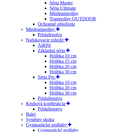
Séria Master
Séria Ultimate
Minitrampolíny
Trampolíny OUTDOOR
Ochranné obloženie
Minitrampolíny
Príslušenstvo
Nafukovacie rohože
AiRPit
Základná séria
Hrúbka 10 cm
Hrúbka 15 cm
Hrúbka 20 cm
Hrúbka 30 cm
Séria Pro
Hrúbka 10 cm
Hrúbka 20 cm
Hrúbka 30 cm
Príslušenstvo
Kruhová konštrukcia
Príslušenstvo
Balet
Systémy skoku
Gymnastické podlahy
Gymnastické podlahy