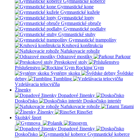
Gymnastické koberce
Gymnastické kone
Gymnastické kužele
Gymnastické lopty
Gymnastické obruče
Gymnastické podlahy
Gymnastické stuhy
Gymnastické trampolíny
Kruhová konštrukcia
Nafukovacie rohože
Odrazové mostíky
Parkour
Preskokové stoly
Príslušenstvo
Rocking´Gym
Systémy skoku
Švédske
debny
Tumbling
Vzdelávacia telocvičňa
Žínenky
Dopadové žinenky
Doskočisko
Doskočisko interiér
Nafukovacie rohože
Tatami
Žínenky
RinoSet
Školský šport
Dopadové žinenky
Doskočisko
Gymnastické koberce