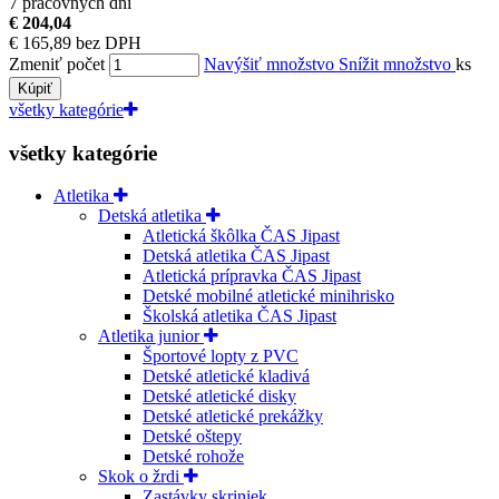
7 pracovných dní
€ 204,04
€ 165,89 bez DPH
Zmeniť počet
Navýšiť množstvo
Snížit množstvo
ks
Kúpiť
všetky kategórie
všetky kategórie
Atletika
Detská atletika
Atletická škôlka ČAS Jipast
Detská atletika ČAS Jipast
Atletická prípravka ČAS Jipast
Detské mobilné atletické minihrisko
Školská atletika ČAS Jipast
Atletika junior
Športové lopty z PVC
Detské atletické kladivá
Detské atletické disky
Detské atletické prekážky
Detské oštepy
Detské rohože
Skok o žrdi
Zastávky skriniek