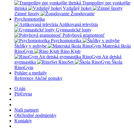
Trampolíny pre vonkajšie
ihriská
Vzdušný hokej
Zimné športy
Žonglovanie
Psychomotorika
Aplikovaná televízia
Gymnastické lopty
Pohybová gramotnosť
Psychomotorika
Škôlky v pohybe
Materská škola
RinoGym
Rino Kjub
RinoGym Air detská
gymnastika
RinoSet
Škola
RinoGym
Poháre a medaily
Reference
Akčné ponuky
O nás
Půjčovna
Naši partneri
Obchodné podmienky
Kontakty