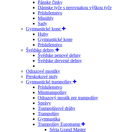
Pánske činky
Dámske tyče s nerovnakou výškou tyče
Príslušenstvo
Miniihly
Sady
Gymnastické kone
Huby
Gymnastické kone
Príslušenstvo
Švédske debny
Švédske penové debny
Švédske drevené debny
Odrazové mostíky
Preskokové stoly
Gymnastické trampolíny
Príslušenstvo
Minitrampolíny
Odrazový mostík pre trampolíny
Správy
Trampolínové dráhy
Trampolíny
Gymnastika
Trampolíny Eurotramp
Séria Grand Master