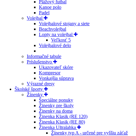
Plážový futbal
Kanoe polo
Padel
Volejbal
Volejbalové stojany a siete
Beachvolejbal
Lopty na volejbal
Veľkosť 5
Volejbalové delo
Informačné tabule
Príslušenstvo
Ukazovateľ skóre
Kompresor
Vonkajšia súprava
Výrazné dresy
Školské športy
Žínenky
Špeciálne ponuky
Žinenky pre školy
Žinenky na doma
Žinenka Klasik (RE 120)
Žinenka Klasik (RE 80)
Žinenka Ultralahka
Žínenky typ A - určené pre vyššiu záťaž