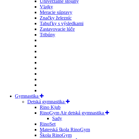
Univerzálne stojany
Vlajky
Meracie súpravy
Značky železníc
Tabuľky s výsledkami
Zastavovacie lúče
Tribúny
Gymnastika
Detská gymnastika
Rino Kjub
RinoGym Air detská gymnastika
Sady
RinoSet
Materská škola RinoGym
Škola RinoGym