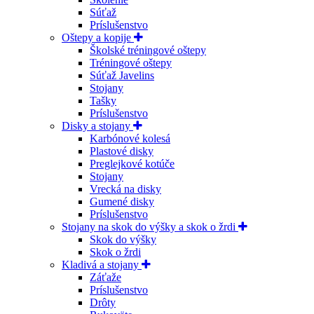
Súťaž
Príslušenstvo
Oštepy a kopije
Školské tréningové oštepy
Tréningové oštepy
Súťaž Javelins
Stojany
Tašky
Príslušenstvo
Disky a stojany
Karbónové kolesá
Plastové disky
Preglejkové kotúče
Stojany
Vrecká na disky
Gumené disky
Príslušenstvo
Stojany na skok do výšky a skok o žrdi
Skok do výšky
Skok o žrdi
Kladivá a stojany
Záťaže
Príslušenstvo
Drôty