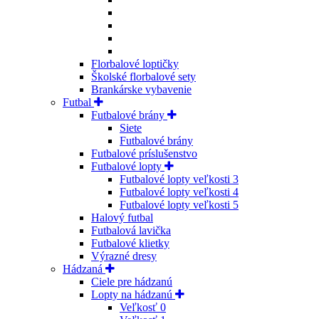
Florbalové loptičky
Školské florbalové sety
Brankárske vybavenie
Futbal
Futbalové brány
Siete
Futbalové brány
Futbalové príslušenstvo
Futbalové lopty
Futbalové lopty veľkosti 3
Futbalové lopty veľkosti 4
Futbalové lopty veľkosti 5
Halový futbal
Futbalová lavička
Futbalové klietky
Výrazné dresy
Hádzaná
Ciele pre hádzanú
Lopty na hádzanú
Veľkosť 0