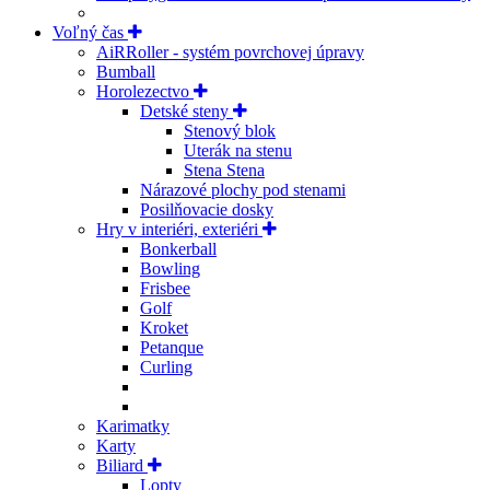
Voľný čas
AiRRoller - systém povrchovej úpravy
Bumball
Horolezectvo
Detské steny
Stenový blok
Uterák na stenu
Stena Stena
Nárazové plochy pod stenami
Posilňovacie dosky
Hry v interiéri, exteriéri
Bonkerball
Bowling
Frisbee
Golf
Kroket
Petanque
Curling
Karimatky
Karty
Biliard
Lopty