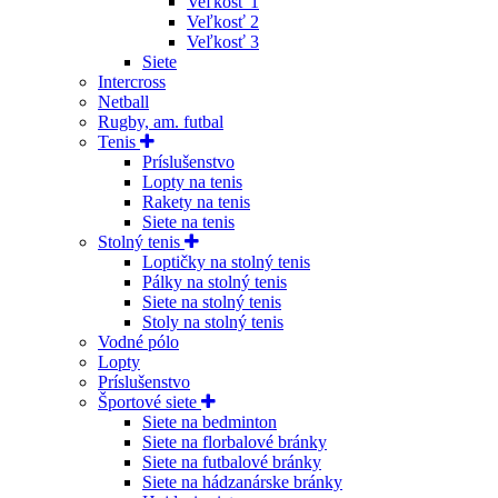
Veľkosť 1
Veľkosť 2
Veľkosť 3
Siete
Intercross
Netball
Rugby, am. futbal
Tenis
Príslušenstvo
Lopty na tenis
Rakety na tenis
Siete na tenis
Stolný tenis
Loptičky na stolný tenis
Pálky na stolný tenis
Siete na stolný tenis
Stoly na stolný tenis
Vodné pólo
Lopty
Príslušenstvo
Športové siete
Siete na bedminton
Siete na florbalové bránky
Siete na futbalové bránky
Siete na hádzanárske bránky