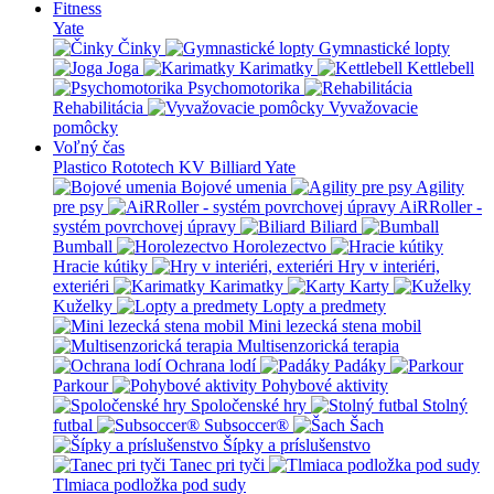
Fitness
Yate
Činky
Gymnastické lopty
Joga
Karimatky
Kettlebell
Psychomotorika
Rehabilitácia
Vyvažovacie
pomôcky
Voľný čas
Plastico Rototech
KV Billiard
Yate
Bojové umenia
Agility
pre psy
AiRRoller -
systém povrchovej úpravy
Biliard
Bumball
Horolezectvo
Hracie kútiky
Hry v interiéri,
exteriéri
Karimatky
Karty
Kuželky
Lopty a predmety
Mini lezecká stena mobil
Multisenzorická terapia
Ochrana lodí
Padáky
Parkour
Pohybové aktivity
Spoločenské hry
Stolný
futbal
Subsoccer®
Šach
Šípky a príslušenstvo
Tanec pri tyči
Tlmiaca podložka pod sudy