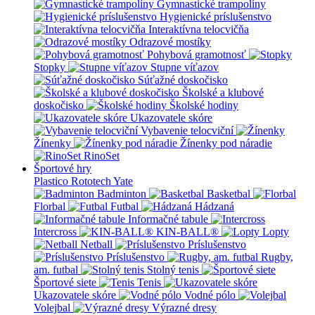
Gymnastické trampolíny
Hygienické príslušenstvo
Interaktívna telocvičňa
Odrazové mostíky
Pohybová gramotnosť
Stopky
Stupne víťazov
Súťažné doskočisko
Školské a klubové
doskočisko
Školské hodiny
Ukazovatele skóre
Vybavenie telocviční
Žínenky
Žínenky pod náradie
RinoSet
Športové hry
Plastico Rototech
Yate
Badminton
Basketbal
Florbal
Futbal
Hádzaná
Informačné tabule
Intercross
KIN-BALL®
Lopty
Netball
Príslušenstvo
Príslušenstvo
Rugby,
am. futbal
Stolný tenis
Športové siete
Tenis
Ukazovatele skóre
Vodné pólo
Volejbal
Výrazné dresy