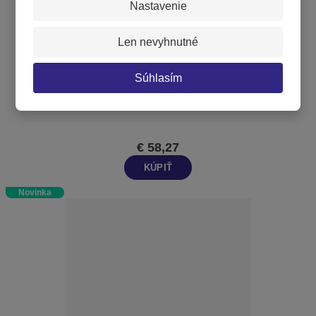
Nastavenie
Len nevyhnutné
Súhlasím
Competition Kettlebell 6kg
€ 58,27
KÚPIŤ
Novinka