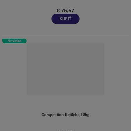
€ 75,57
KÚPIŤ
Novinka
Competition Kettlebell 8kg