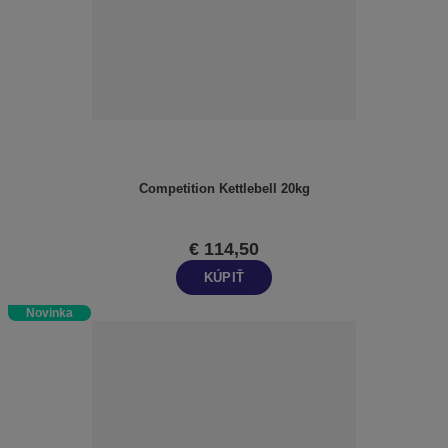
i
e
p
r
o
d
u
k
t
Competition Kettlebell 20kg
o
v
€ 114,50
KÚPIŤ
Novinka