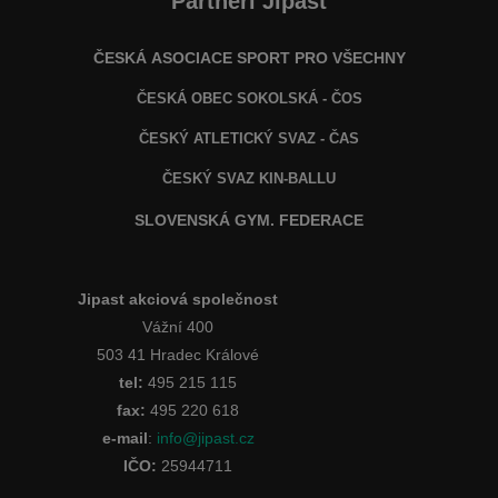
Partneři Jipast
ČESKÁ ASOCIACE SPORT PRO VŠECHNY
ČESKÁ OBEC SOKOLSKÁ - ČOS
ČESKÝ ATLETICKÝ SVAZ - ČAS
ČESKÝ SVAZ KIN-BALLU
SLOVENSKÁ GYM. FEDERACE
Jipast akciová společnost
Vážní 400
503 41 Hradec Králové
tel:
495 215 115
fax:
495 220 618
e-mail
:
info@jipast.cz
IČO:
25944711