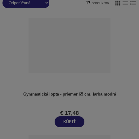
R
17
produktov
a
d
e
n
i
e
p
r
o
d
u
k
t
Gymnastická lopta - priemer 65 cm, farba modrá
o
v
€ 17,48
KÚPIŤ