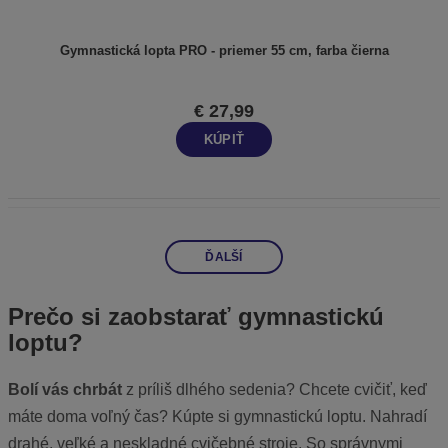
Gymnastická lopta PRO - priemer 55 cm, farba čierna
€ 27,99
KÚPIŤ
ĎALŠÍ
Prečo si zaobstarať gymnastickú
loptu?
Bolí vás chrbát
z príliš dlhého sedenia? Chcete cvičiť, keď
máte doma voľný čas? Kúpte si gymnastickú loptu. Nahradí
drahé, veľké a neskladné cvičebné stroje. So správnymi