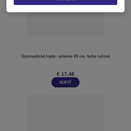
Gymnastická lopta - priemer 65 cm, farba ružová
€ 17,48
KÚPIŤ