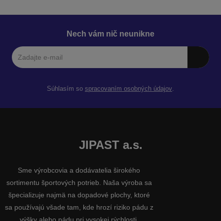
Nech vám nič neunikne
Súhlasím so
spracovaním osobných údajov
.
JIPAST a.s.
Sme výrobcovia a dodávatelia širokého
sortimentu športových potrieb. Naša výroba sa
špecializuje najmä na dopadové plochy, ktoré
sa používajú všade tam, kde hrozí riziko pádu z
výšky alebo pádu pri vysokej rýchlosti.