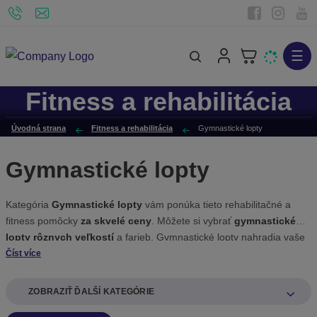
☰
V
y
Fitness a rehabilitácia
h
ľ
Úvodná strana
Fitness a rehabilitácia
Gymnastické lopty
a
d
Gymnastické lopty
á
v
Kategória
Gymnastické lopty
vám ponúka tieto rehabilitačné a
a
fitness pomôcky
za skvelé ceny
. Môžete si vybrať
gymnastické
n
lopty rôznych veľkostí
a farieb. Gymnastické lopty nahradia vaše
i
drahé posilňovacie stroje.
Číst více
e
ZOBRAZIŤ ĎALŠÍ KATEGÓRIE