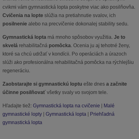
cvikmi vám gymnastická lopta poskytne viac ako posilňovňa.
Cvičenia na lopte
slúžia na pretiahnutie svalov, ich
posilnenie
alebo na precvičenie dokonalej stability sedu.
Gymnastická lopta
má mnoho spôsobov využitia.
Je to
skvelá
rehabilitačná
pomôcka
. Ocenia ju aj tehotné ženy,
ktoré sa chcú udržať v kondícii. Po operáciách a úrazoch
slúži ako profesionálna rehabilitačná pomôcka na rýchlejšiu
regeneráciu.
Zaobstarajte si gymnastickú loptu
ešte dnes
a začnite
účinne posilňovať
všetky svaly vo svojom tele.
Hľadajte tiež:
Gymnastická lopta na cvičenie
|
Malé
gymnastické lopty
|
Gymnastická lopta
|
Priehľadná
gymnastická lopta