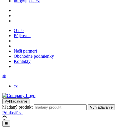
info@jipast.cz
O nás
Půjčovna
Naši partneri
Obchodné podmienky
Kontakty
sk
cz
Vyhľadávanie
hľadaný produkt
Vyhľadávanie
Prihlásiť sa
☰