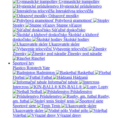
Gymnastické trampolíny
Hygienické príslušenstvo
Interaktívna telocvičňa
Odrazové mostíky
Pohybová gramotnosť
Stopky
Stupne víťazov
Súťažné doskočisko
Školské a klubové
doskočisko
Školské hodiny
Ukazovatele skóre
Vybavenie telocviční
Žínenky
Žínenky pod náradie
RinoSet
Športové hry
Plastico Rototech
Yate
Badminton
Basketbal
Florbal
Futbal
Hádzaná
Informačné tabule
Intercross
KIN-BALL®
Lopty
Netball
Príslušenstvo
Príslušenstvo
Rugby,
am. futbal
Stolný tenis
Športové siete
Tenis
Ukazovatele skóre
Vodné pólo
Volejbal
Výrazné dresy