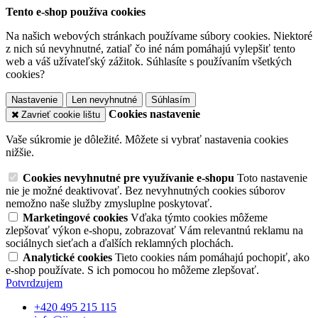
Tento e-shop používa cookies
Na našich webových stránkach používame súbory cookies. Niektoré
z nich sú nevyhnutné, zatiaľ čo iné nám pomáhajú vylepšiť tento
web a váš užívateľský zážitok. Súhlasíte s používaním všetkých
cookies?
Nastavenie
Len nevyhnutné
Súhlasím
Cookies nastavenie
Zavrieť cookie lištu
Vaše súkromie je dôležité. Môžete si vybrať nastavenia cookies
nižšie.
Cookies nevyhnutné pre využívanie e-shopu
Toto nastavenie
nie je možné deaktivovať. Bez nevyhnutných cookies súborov
nemožno naše služby zmysluplne poskytovať.
Marketingové cookies
Vďaka týmto cookies môžeme
zlepšovať výkon e-shopu, zobrazovať Vám relevantnú reklamu na
sociálnych sieťach a ďalších reklamných plochách.
Analytické cookies
Tieto cookies nám pomáhajú pochopiť, ako
e-shop používate. S ich pomocou ho môžeme zlepšovať.
Potvrdzujem
+420 495 215 115