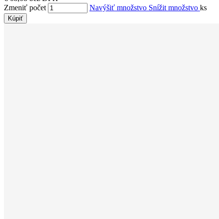
Zmeniť počet
Navýšiť množstvo
Snížit množstvo
ks
Kúpiť