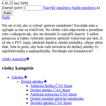
€ 81,55 bez DPH
Zmeniť počet
Navýšiť množstvo
Snížit množstvo
ks
Kúpiť
Ďalší
Nie ste si istí, ako si vybrať správne zariadenie? Zavolajte nám a
opýtajte sa nás na čokoľvek. Na všetko vám odpovieme a poradíme
vám s nákupom tak, aby ste dosiahli čo najväčší úspech. S našou
pomocou si ľahko vyberiete správne atletické vybavenie pre deti, či
už ide o PVC lopty, atletické kladivá, detské prekážky, oštepy alebo
disk. Sme tu preto, aby bola vaša investícia do detskej atletiky čo
najefektívnejšia a najúspešnejšia. Neváhajte nás kontaktovať!
všetky kategórie
všetky kategórie
Atletika
Detská atletika
Atletická škôlka ČAS Jipast
Detská atletika ČAS Jipast
Atletická prípravka ČAS Jipast
Detské mobilné atletické minihrisko
Školská atletika ČAS Jipast