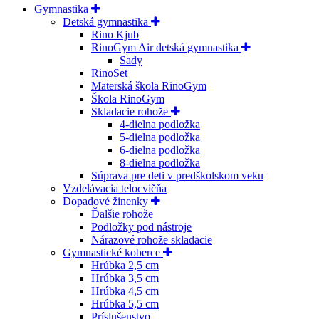
Gymnastika
Detská gymnastika
Rino Kjub
RinoGym Air detská gymnastika
Sady
RinoSet
Materská škola RinoGym
Škola RinoGym
Skladacie rohože
4-dielna podložka
5-dielna podložka
6-dielna podložka
8-dielna podložka
Súprava pre deti v predškolskom veku
Vzdelávacia telocvičňa
Dopadové žinenky
Ďalšie rohože
Podložky pod nástroje
Nárazové rohože skladacie
Gymnastické koberce
Hrúbka 2,5 cm
Hrúbka 3,5 cm
Hrúbka 4,5 cm
Hrúbka 5,5 cm
Príslušenstvo