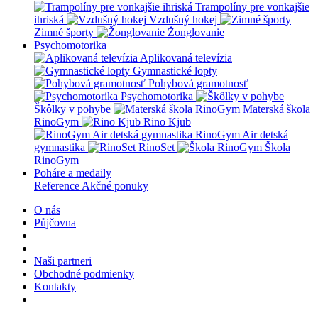
Trampolíny pre vonkajšie
ihriská
Vzdušný hokej
Zimné športy
Žonglovanie
Psychomotorika
Aplikovaná televízia
Gymnastické lopty
Pohybová gramotnosť
Psychomotorika
Škôlky v pohybe
Materská škola
RinoGym
Rino Kjub
RinoGym Air detská
gymnastika
RinoSet
Škola
RinoGym
Poháre a medaily
Reference
Akčné ponuky
O nás
Půjčovna
Naši partneri
Obchodné podmienky
Kontakty