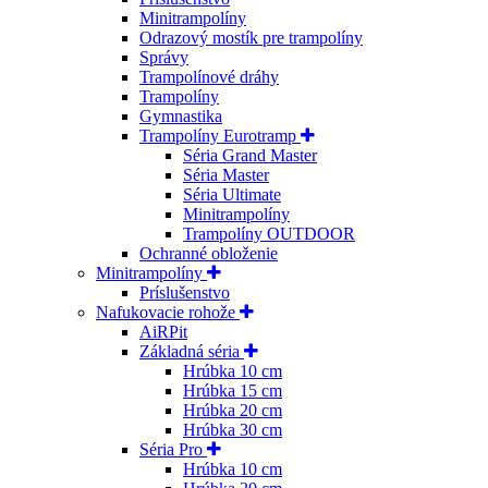
Minitrampolíny
Odrazový mostík pre trampolíny
Správy
Trampolínové dráhy
Trampolíny
Gymnastika
Trampolíny Eurotramp
Séria Grand Master
Séria Master
Séria Ultimate
Minitrampolíny
Trampolíny OUTDOOR
Ochranné obloženie
Minitrampolíny
Príslušenstvo
Nafukovacie rohože
AiRPit
Základná séria
Hrúbka 10 cm
Hrúbka 15 cm
Hrúbka 20 cm
Hrúbka 30 cm
Séria Pro
Hrúbka 10 cm