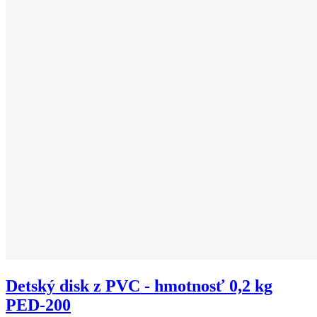
Detský disk z PVC - hmotnosť 0,2 kg
PED-200