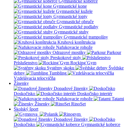
Gymnastické koberce
Gymnastické kone
Gymnastické kužele
Gymnastické lopty
Gymnastické obruče
Gymnastické podlahy
Gymnastické stuhy
Gymnastické trampolíny
Kruhová konštrukcia
Nafukovacie rohože
Odrazové mostíky
Parkour
Preskokové stoly
Príslušenstvo
Rocking´Gym
Systémy skoku
Švédske
debny
Tumbling
Vzdelávacia telocvičňa
Žínenky
Dopadové žinenky
Doskočisko
Doskočisko interiér
Nafukovacie rohože
Tatami
Žínenky
RinoSet
Školský šport
Dopadové žinenky
Doskočisko
Gymnastické koberce