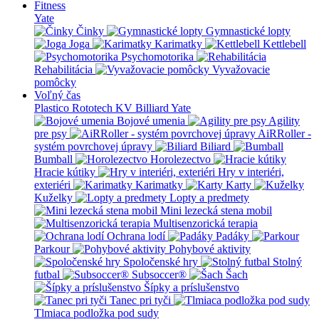
Fitness
Yate
Činky
Gymnastické lopty
Joga
Karimatky
Kettlebell
Psychomotorika
Rehabilitácia
Vyvažovacie
pomôcky
Voľný čas
Plastico Rototech
KV Billiard
Yate
Bojové umenia
Agility
pre psy
AiRRoller -
systém povrchovej úpravy
Biliard
Bumball
Horolezectvo
Hracie kútiky
Hry v interiéri,
exteriéri
Karimatky
Karty
Kuželky
Lopty a predmety
Mini lezecká stena mobil
Multisenzorická terapia
Ochrana lodí
Padáky
Parkour
Pohybové aktivity
Spoločenské hry
Stolný
futbal
Subsoccer®
Šach
Šípky a príslušenstvo
Tanec pri tyči
Tlmiaca podložka pod sudy