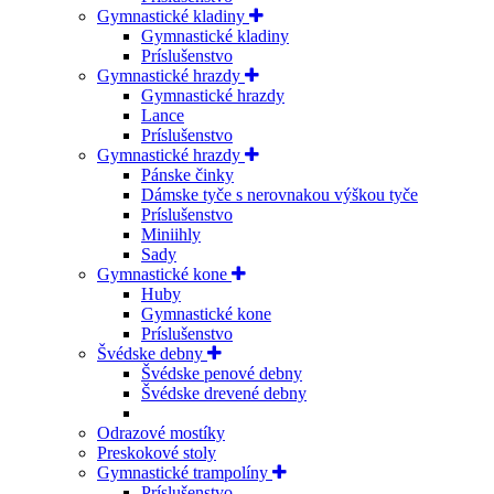
Gymnastické kladiny
Gymnastické kladiny
Príslušenstvo
Gymnastické hrazdy
Gymnastické hrazdy
Lance
Príslušenstvo
Gymnastické hrazdy
Pánske činky
Dámske tyče s nerovnakou výškou tyče
Príslušenstvo
Miniihly
Sady
Gymnastické kone
Huby
Gymnastické kone
Príslušenstvo
Švédske debny
Švédske penové debny
Švédske drevené debny
Odrazové mostíky
Preskokové stoly
Gymnastické trampolíny
Príslušenstvo