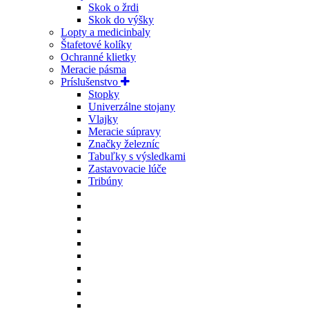
Skok o žrdi
Skok do výšky
Lopty a medicinbaly
Štafetové kolíky
Ochranné klietky
Meracie pásma
Príslušenstvo
Stopky
Univerzálne stojany
Vlajky
Meracie súpravy
Značky železníc
Tabuľky s výsledkami
Zastavovacie lúče
Tribúny