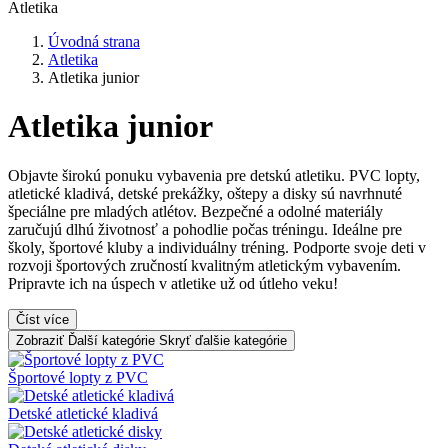
Atletika
Úvodná strana
Atletika
Atletika junior
Atletika junior
Objavte širokú ponuku vybavenia pre detskú atletiku. PVC lopty,
atletické kladivá, detské prekážky, oštepy a disky sú navrhnuté
špeciálne pre mladých atlétov. Bezpečné a odolné materiály
zaručujú dlhú životnosť a pohodlie počas tréningu. Ideálne pre
školy, športové kluby a individuálny tréning. Podporte svoje deti v
rozvoji športových zručností kvalitným atletickým vybavením.
Pripravte ich na úspech v atletike už od útleho veku!
Číst více
Zobraziť Ďalší kategórie
Skryť ďalšie kategórie
Športové lopty z PVC
Detské atletické kladivá