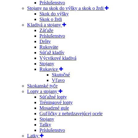
Príslušenstvo
Stojany na skok do výšky a skok o žrdi
Skok do výšky
Skok o žrdi
Kladivá a stojany
Záťaže
Príslušenstvo
Drôty
Rukoväte
Súťaž kladív
Výcvikové kladivá
Stojany
Rukavice
Skutočné
Vľavo
Skokanské tyče
Lopty a stojany
Súťažné lopty
Tréningové lopty
Mosadzné gule
Guľôčky z nehrdzavejúcej ocele
Stojany
Tašky
Príslušenstvo
Latky