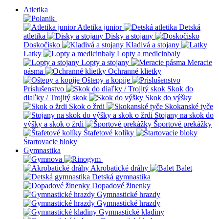
Atletika
Atletika junior
Detská
atletika
Disky a stojany
Doskočisko
Kladivá a stojany
Latky
Lopty a medicinbaly
Lopty a stojany
Meracie
pásma
Ochranné klietky
Oštepy a kopije
Príslušenstvo
Skok do
diaľky / Trojitý skok
Skok do výšky
Skok o žrdi
Skokanské tyče
Stojany na skok do
výšky a skok o žrdi
Športové prekážky
Štafetové kolíky
Štartovacie bloky
Gymnastika
Akrobatické dráhy
Balet
Detská gymnastika
Dopadové žinenky
Gymnastické hrazdy
Gymnastické hrazdy
Gymnastické kladiny