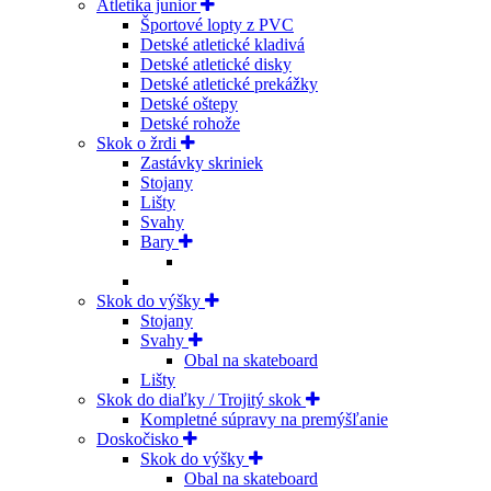
Atletika junior
Športové lopty z PVC
Detské atletické kladivá
Detské atletické disky
Detské atletické prekážky
Detské oštepy
Detské rohože
Skok o žrdi
Zastávky skriniek
Stojany
Lišty
Svahy
Bary
Skok do výšky
Stojany
Svahy
Obal na skateboard
Lišty
Skok do diaľky / Trojitý skok
Kompletné súpravy na premýšľanie
Doskočisko
Skok do výšky
Obal na skateboard