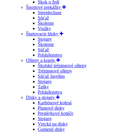
Skok o žrdi
Športové prekážky
Steeplechase
Súťaž
Školenie
Vozíky
Štartovacie bloky
Stojany
Školenie
Súťaž
Príslušenstvo
Oštepy a kopije
Školské tréningové oštepy
Tréningové oštepy
Súťaž Javelins
Stojany
Tašky
Príslušenstvo
Disky a stojany
Karbónové kolesá
Plastové disky
Preglejkové kotúče
Stojany
Vrecká na disky
Gumené disky