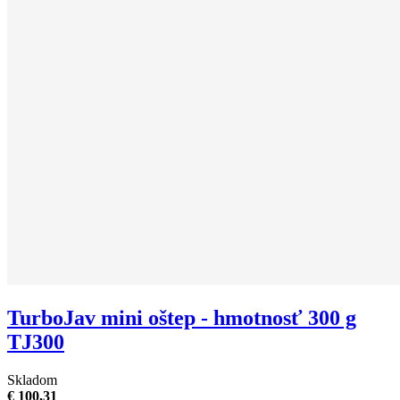
TurboJav mini oštep - hmotnosť 300 g
TJ300
Skladom
€ 100,31