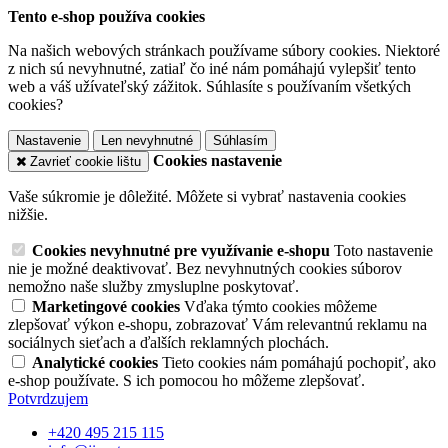
Tento e-shop používa cookies
Na našich webových stránkach používame súbory cookies. Niektoré
z nich sú nevyhnutné, zatiaľ čo iné nám pomáhajú vylepšiť tento
web a váš užívateľský zážitok. Súhlasíte s používaním všetkých
cookies?
Nastavenie
Len nevyhnutné
Súhlasím
Cookies nastavenie
Zavrieť cookie lištu
Vaše súkromie je dôležité. Môžete si vybrať nastavenia cookies
nižšie.
Cookies nevyhnutné pre využívanie e-shopu
Toto nastavenie
nie je možné deaktivovať. Bez nevyhnutných cookies súborov
nemožno naše služby zmysluplne poskytovať.
Marketingové cookies
Vďaka týmto cookies môžeme
zlepšovať výkon e-shopu, zobrazovať Vám relevantnú reklamu na
sociálnych sieťach a ďalších reklamných plochách.
Analytické cookies
Tieto cookies nám pomáhajú pochopiť, ako
e-shop používate. S ich pomocou ho môžeme zlepšovať.
Potvrdzujem
+420 495 215 115