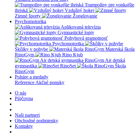
Trampolíny pre vonkajšie
ihriská
Vzdušný hokej
Zimné športy
Žonglovanie
Psychomotorika
Aplikovaná televízia
Gymnastické lopty
Pohybová gramotnosť
Psychomotorika
Škôlky v pohybe
Materská škola
RinoGym
Rino Kjub
RinoGym Air detská
gymnastika
RinoSet
Škola
RinoGym
Poháre a medaily
Reference
Akčné ponuky
O nás
Půjčovna
Naši partneri
Obchodné podmienky
Kontakty