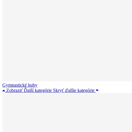
Gymnastické huby
Zobraziť Ďalší kategórie
Skryť ďalšie kategórie