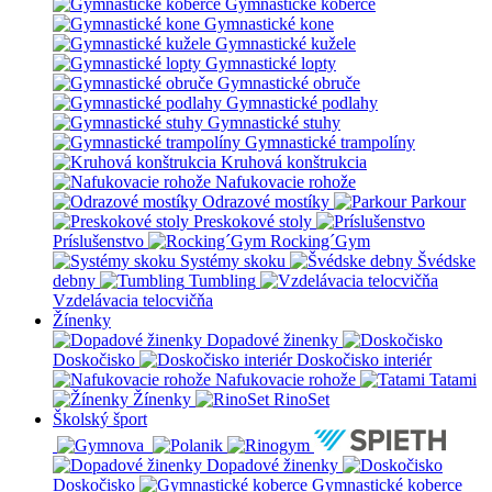
Gymnastické koberce
Gymnastické kone
Gymnastické kužele
Gymnastické lopty
Gymnastické obruče
Gymnastické podlahy
Gymnastické stuhy
Gymnastické trampolíny
Kruhová konštrukcia
Nafukovacie rohože
Odrazové mostíky
Parkour
Preskokové stoly
Príslušenstvo
Rocking´Gym
Systémy skoku
Švédske
debny
Tumbling
Vzdelávacia telocvičňa
Žínenky
Dopadové žinenky
Doskočisko
Doskočisko interiér
Nafukovacie rohože
Tatami
Žínenky
RinoSet
Školský šport
Dopadové žinenky
Doskočisko
Gymnastické koberce