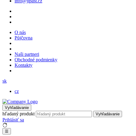
info@jipast.cz
O nás
Půjčovna
Naši partneri
Obchodné podmienky
Kontakty
sk
cz
Vyhľadávanie
hľadaný produkt
Vyhľadávanie
Prihlásiť sa
☰