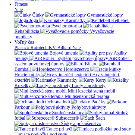
Fitness
Yate
Činky
Gymnastické lopty
Joga
Karimatky
Kettlebell
Psychomotorika
Rehabilitácia
Vyvažovacie
pomôcky
Voľný čas
Plastico Rototech
KV Billiard
Yate
Bojové umenia
Agility
pre psy
AiRRoller -
systém povrchovej úpravy
Biliard
Bumball
Horolezectvo
Hracie kútiky
Hry v interiéri,
exteriéri
Karimatky
Karty
Kuželky
Lopty a predmety
Mini lezecká stena mobil
Multisenzorická terapia
Ochrana lodí
Padáky
Parkour
Pohybové aktivity
Spoločenské hry
Stolný
futbal
Subsoccer®
Šach
Šípky a príslušenstvo
Tanec pri tyči
Tlmiaca podložka pod sudy