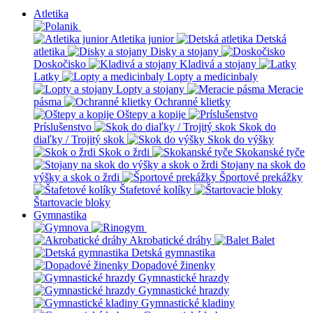
Atletika
Atletika junior
Detská
atletika
Disky a stojany
Doskočisko
Kladivá a stojany
Latky
Lopty a medicinbaly
Lopty a stojany
Meracie
pásma
Ochranné klietky
Oštepy a kopije
Príslušenstvo
Skok do
diaľky / Trojitý skok
Skok do výšky
Skok o žrdi
Skokanské tyče
Stojany na skok do
výšky a skok o žrdi
Športové prekážky
Štafetové kolíky
Štartovacie bloky
Gymnastika
Akrobatické dráhy
Balet
Detská gymnastika
Dopadové žinenky
Gymnastické hrazdy
Gymnastické hrazdy
Gymnastické kladiny