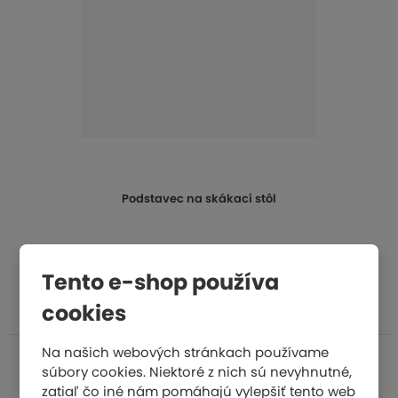
Podstavec na skákací stôl
€ 2592,11
Tento e-shop používa
KÚPIŤ
cookies
Na našich webových stránkach používame
súbory cookies. Niektoré z nich sú nevyhnutné,
zatiaľ čo iné nám pomáhajú vylepšiť tento web