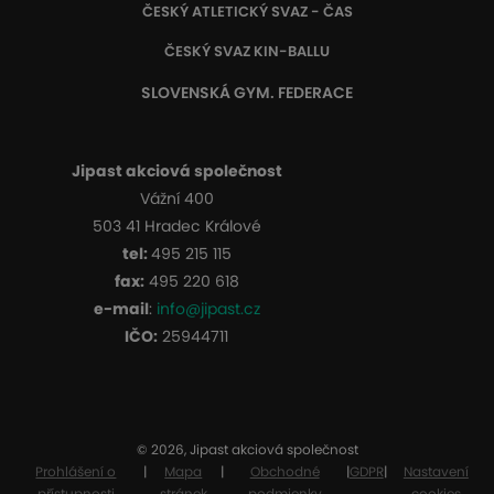
ČESKÝ ATLETICKÝ SVAZ - ČAS
ČESKÝ SVAZ KIN-BALLU
SLOVENSKÁ GYM. FEDERACE
Jipast akciová společnost
Vážní 400
503 41 Hradec Králové
tel:
495 215 115
fax:
495 220 618
e-mail
:
info@jipast.cz
IČO:
25944711
© 2026, Jipast akciová společnost
Prohlášení o
|
Mapa
|
Obchodné
|
GDPR
|
Nastavení
přístupnosti
stránek
podmienky
cookies