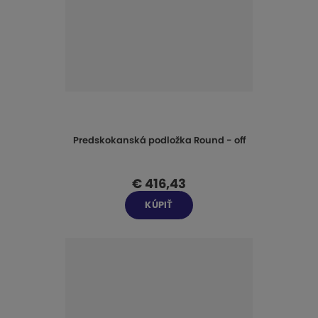
i
e
p
r
o
d
u
k
t
Predskokanská podložka Round - off
o
v
€ 416,43
KÚPIŤ