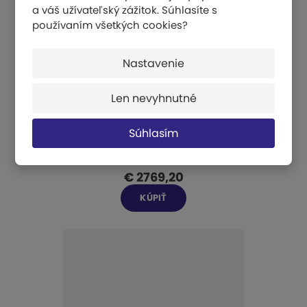
a váš užívateľský zážitok. Súhlasíte s
používaním všetkých cookies?
Nastavenie
Len nevyhnutné
Súhlasím
Podložka na preskokový stôl FIG
€ 2769,20
KÚPIŤ