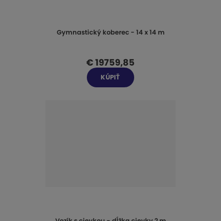
Gymnastický koberec - 14 x 14 m
€ 19759,85
KÚPIŤ
Vozík s cievkou - dĺžka cievky 2 m