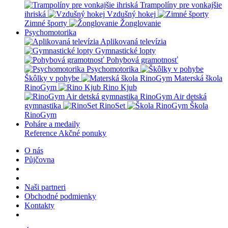
Trampolíny pre vonkajšie
ihriská
Vzdušný hokej
Zimné športy
Žonglovanie
Psychomotorika
Aplikovaná televízia
Gymnastické lopty
Pohybová gramotnosť
Psychomotorika
Škôlky v pohybe
Materská škola
RinoGym
Rino Kjub
RinoGym Air detská
gymnastika
RinoSet
Škola
RinoGym
Poháre a medaily
Reference
Akčné ponuky
O nás
Půjčovna
Naši partneri
Obchodné podmienky
Kontakty