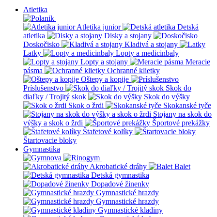
Atletika
Atletika junior
Detská
atletika
Disky a stojany
Doskočisko
Kladivá a stojany
Latky
Lopty a medicinbaly
Lopty a stojany
Meracie
pásma
Ochranné klietky
Oštepy a kopije
Príslušenstvo
Skok do
diaľky / Trojitý skok
Skok do výšky
Skok o žrdi
Skokanské tyče
Stojany na skok do
výšky a skok o žrdi
Športové prekážky
Štafetové kolíky
Štartovacie bloky
Gymnastika
Akrobatické dráhy
Balet
Detská gymnastika
Dopadové žinenky
Gymnastické hrazdy
Gymnastické hrazdy
Gymnastické kladiny