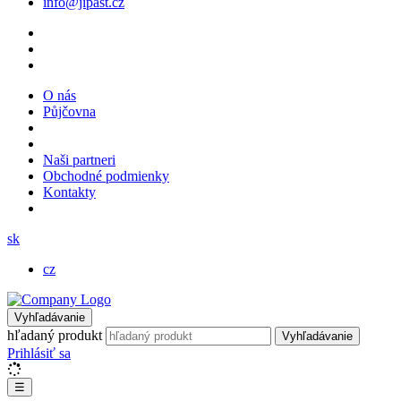
info@jipast.cz
O nás
Půjčovna
Naši partneri
Obchodné podmienky
Kontakty
sk
cz
Vyhľadávanie
hľadaný produkt
Vyhľadávanie
Prihlásiť sa
☰