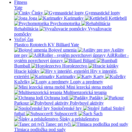
Fitness
Yate
Činky
Gymnastické lopty
Joga
Karimatky
Kettlebell
Psychomotorika
Rehabilitácia
Vyvažovacie
pomôcky
Voľný čas
Plastico Rototech
KV Billiard
Yate
Bojové umenia
Agility
pre psy
AiRRoller -
systém povrchovej úpravy
Biliard
Bumball
Horolezectvo
Hracie kútiky
Hry v interiéri,
exteriéri
Karimatky
Karty
Kuželky
Lopty a predmety
Mini lezecká stena mobil
Multisenzorická terapia
Ochrana lodí
Padáky
Parkour
Pohybové aktivity
Spoločenské hry
Stolný
futbal
Subsoccer®
Šach
Šípky a príslušenstvo
Tanec pri tyči
Tlmiaca podložka pod sudy