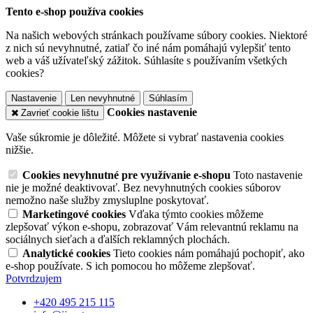
Tento e-shop používa cookies
Na našich webových stránkach používame súbory cookies. Niektoré
z nich sú nevyhnutné, zatiaľ čo iné nám pomáhajú vylepšiť tento
web a váš užívateľský zážitok. Súhlasíte s používaním všetkých
cookies?
Nastavenie
Len nevyhnutné
Súhlasím
Cookies nastavenie
Zavrieť cookie lištu
Vaše súkromie je dôležité. Môžete si vybrať nastavenia cookies
nižšie.
Cookies nevyhnutné pre využívanie e-shopu
Toto nastavenie
nie je možné deaktivovať. Bez nevyhnutných cookies súborov
nemožno naše služby zmysluplne poskytovať.
Marketingové cookies
Vďaka týmto cookies môžeme
zlepšovať výkon e-shopu, zobrazovať Vám relevantnú reklamu na
sociálnych sieťach a ďalších reklamných plochách.
Analytické cookies
Tieto cookies nám pomáhajú pochopiť, ako
e-shop používate. S ich pomocou ho môžeme zlepšovať.
Potvrdzujem
+420 495 215 115