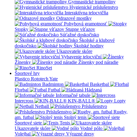
Gymnastické trampolíny
Hygienické príslušenstvo
Interaktívna telocvičňa
Odrazové mostíky
Pohybová gramotnosť
Stopky
Stupne víťazov
Súťažné doskočisko
Školské a klubové
doskočisko
Školské hodiny
Ukazovatele skóre
Vybavenie telocviční
Žínenky
Žínenky pod náradie
RinoSet
Športové hry
Plastico Rototech
Yate
Badminton
Basketbal
Florbal
Futbal
Hádzaná
Informačné tabule
Intercross
KIN-BALL®
Lopty
Netball
Príslušenstvo
Príslušenstvo
Rugby,
am. futbal
Stolný tenis
Športové siete
Tenis
Ukazovatele skóre
Vodné pólo
Volejbal
Výrazné dresy