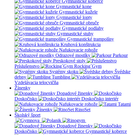
Gymnastické koberce
Gymnastické kone
Gymnastické kužele
Gymnastické lopty
Gymnastické obruče
Gymnastické podlahy
Gymnastické stuhy
Gymnastické trampolíny
Kruhová konštrukcia
Nafukovacie rohože
Odrazové mostíky
Parkour
Preskokové stoly
Príslušenstvo
Rocking´Gym
Systémy skoku
Švédske
debny
Tumbling
Vzdelávacia telocvičňa
Žínenky
Dopadové žinenky
Doskočisko
Doskočisko interiér
Nafukovacie rohože
Tatami
Žínenky
RinoSet
Školský šport
Dopadové žinenky
Doskočisko
Gymnastické koberce