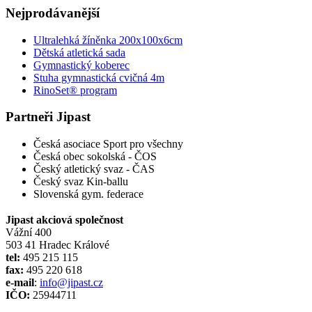
Nejprodávanější
Ultralehká žíněnka 200x100x6cm
Dětská atletická sada
Gymnastický koberec
Stuha gymnastická cvičná 4m
RinoSet® program
Partneři Jipast
Česká asociace Sport pro všechny
Česká obec sokolská - ČOS
Český atletický svaz - ČAS
Český svaz Kin-ballu
Slovenská gym. federace
Jipast akciová společnost
Vážní 400
503 41 Hradec Králové
tel:
495 215 115
fax:
495 220 618
e-mail
:
info@jipast.cz
IČO:
25944711