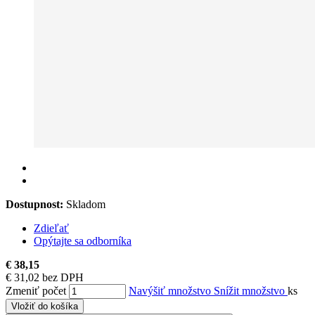
Dostupnost:
Skladom
Zdieľať
Opýtajte sa odborníka
€ 38,15
€ 31,02 bez DPH
Zmeniť počet
Navýšiť množstvo
Snížit množstvo
ks
Vložiť do košíka