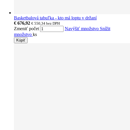
Basketbalová tabuľka - kto má loptu v držaní
€ 676,92
€ 550,34
bez DPH
Zmeniť počet
Navýšiť množstvo
Snížit
množstvo
ks
Kúpiť