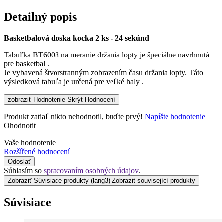
Detailný popis
Basketbalová doska kocka 2 ks - 24 sekúnd
Tabuľka BT6008 na meranie držania lopty je špeciálne navrhnutá
pre basketbal .
Je vybavená štvorstranným zobrazením času držania lopty. Táto
výsledková tabuľa je určená pre veľké haly .
zobraziť Hodnotenie
Skrýt Hodnocení
Produkt zatiaľ nikto nehodnotil, buďte prvý!
Napíšte hodnotenie
Ohodnotit
Vaše hodnotenie
Rozšířené hodnocení
Odoslať
Súhlasím so
spracovaním osobných údajov
.
Zobraziť Súvisiace produkty
(lang3) Zobrazit související produkty
Súvisiace