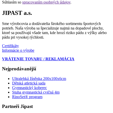
Súhlasím so
spracovaním osobných údajov
.
JIPAST a.s.
Sme výrobcovia a dodávatelia širokého sortimentu športových
potrieb. Naša výroba sa špecializuje najmä na dopadové plochy,
ktoré sa používajú všade tam, kde hrozí riziko pádu z výšky alebo
pádu pri vysokej rýchlosti.
Certifikáty
Informácie o výrobe
VRÁTENIE TOVARU / REKLAMÁCIA
Nejprodávanější
Ultralehká žíněnka 200x100x6cm
Dětská atletická sada
Gymnastický koberec
Stuha gymnastická cvičná 4m
RinoSet® program
Partneři Jipast