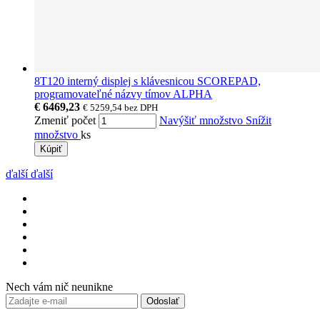
8T120 interný displej s klávesnicou SCOREPAD,
programovateľné názvy tímov ALPHA
€ 6469,23
€ 5259,54
bez DPH
Zmeniť počet
Navýšiť množstvo
Snížit
množstvo
ks
Kúpiť
ďalší
ďalší
Nech vám nič neunikne
Odoslať