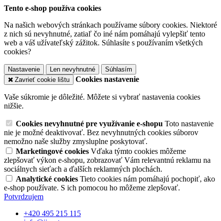
Tento e-shop používa cookies
Na našich webových stránkach používame súbory cookies. Niektoré
z nich sú nevyhnutné, zatiaľ čo iné nám pomáhajú vylepšiť tento
web a váš užívateľský zážitok. Súhlasíte s používaním všetkých
cookies?
Nastavenie
Len nevyhnutné
Súhlasím
Cookies nastavenie
Zavrieť cookie lištu
Vaše súkromie je dôležité. Môžete si vybrať nastavenia cookies
nižšie.
Cookies nevyhnutné pre využívanie e-shopu
Toto nastavenie
nie je možné deaktivovať. Bez nevyhnutných cookies súborov
nemožno naše služby zmysluplne poskytovať.
Marketingové cookies
Vďaka týmto cookies môžeme
zlepšovať výkon e-shopu, zobrazovať Vám relevantnú reklamu na
sociálnych sieťach a ďalších reklamných plochách.
Analytické cookies
Tieto cookies nám pomáhajú pochopiť, ako
e-shop používate. S ich pomocou ho môžeme zlepšovať.
Potvrdzujem
+420 495 215 115