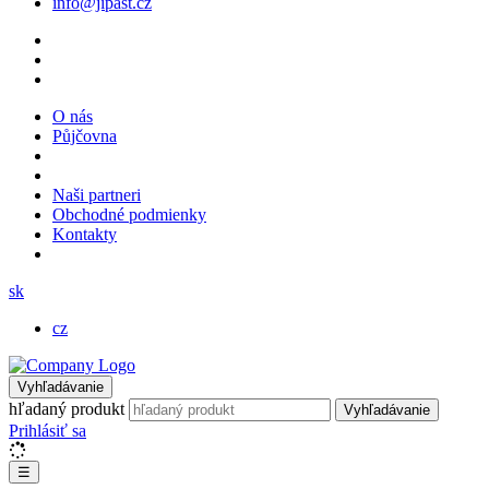
info@jipast.cz
O nás
Půjčovna
Naši partneri
Obchodné podmienky
Kontakty
sk
cz
Vyhľadávanie
hľadaný produkt
Vyhľadávanie
Prihlásiť sa
☰