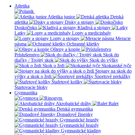
Atletika
Atletika junior
Detská
atletika
Disky a stojany
Doskočisko
Kladivá a stojany
Latky
Lopty a medicinbaly
Lopty a stojany
Meracie
pásma
Ochranné klietky
Oštepy a kopije
Príslušenstvo
Skok do
diaľky / Trojitý skok
Skok do výšky
Skok o žrdi
Skokanské tyče
Stojany na skok do
výšky a skok o žrdi
Športové prekážky
Štafetové kolíky
Štartovacie bloky
Gymnastika
Akrobatické dráhy
Balet
Detská gymnastika
Dopadové žinenky
Gymnastické hrazdy
Gymnastické hrazdy
Gymnastické kladiny