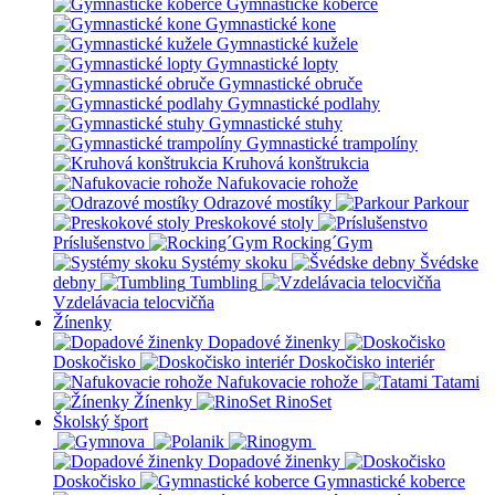
Gymnastické koberce
Gymnastické kone
Gymnastické kužele
Gymnastické lopty
Gymnastické obruče
Gymnastické podlahy
Gymnastické stuhy
Gymnastické trampolíny
Kruhová konštrukcia
Nafukovacie rohože
Odrazové mostíky
Parkour
Preskokové stoly
Príslušenstvo
Rocking´Gym
Systémy skoku
Švédske
debny
Tumbling
Vzdelávacia telocvičňa
Žínenky
Dopadové žinenky
Doskočisko
Doskočisko interiér
Nafukovacie rohože
Tatami
Žínenky
RinoSet
Školský šport
Dopadové žinenky
Doskočisko
Gymnastické koberce