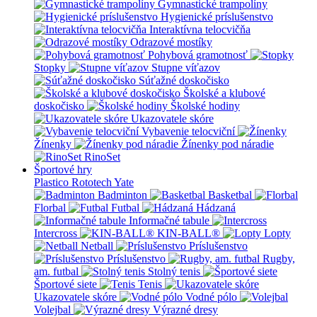
Gymnastické trampolíny
Hygienické príslušenstvo
Interaktívna telocvičňa
Odrazové mostíky
Pohybová gramotnosť
Stopky
Stupne víťazov
Súťažné doskočisko
Školské a klubové
doskočisko
Školské hodiny
Ukazovatele skóre
Vybavenie telocviční
Žínenky
Žínenky pod náradie
RinoSet
Športové hry
Plastico Rototech
Yate
Badminton
Basketbal
Florbal
Futbal
Hádzaná
Informačné tabule
Intercross
KIN-BALL®
Lopty
Netball
Príslušenstvo
Príslušenstvo
Rugby,
am. futbal
Stolný tenis
Športové siete
Tenis
Ukazovatele skóre
Vodné pólo
Volejbal
Výrazné dresy