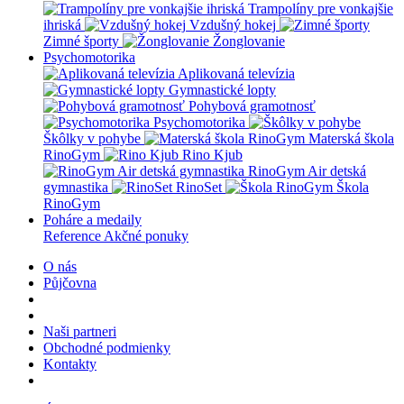
Trampolíny pre vonkajšie
ihriská
Vzdušný hokej
Zimné športy
Žonglovanie
Psychomotorika
Aplikovaná televízia
Gymnastické lopty
Pohybová gramotnosť
Psychomotorika
Škôlky v pohybe
Materská škola
RinoGym
Rino Kjub
RinoGym Air detská
gymnastika
RinoSet
Škola
RinoGym
Poháre a medaily
Reference
Akčné ponuky
O nás
Půjčovna
Naši partneri
Obchodné podmienky
Kontakty