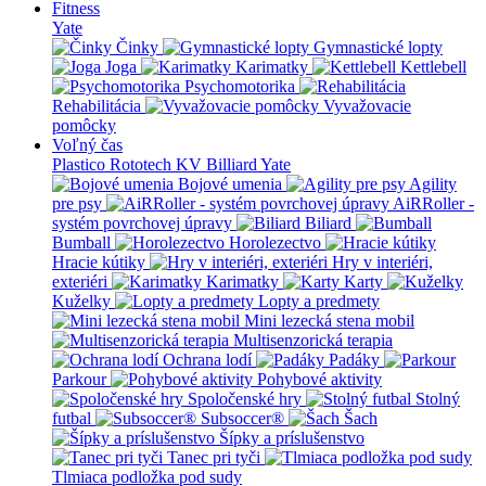
Fitness
Yate
Činky
Gymnastické lopty
Joga
Karimatky
Kettlebell
Psychomotorika
Rehabilitácia
Vyvažovacie
pomôcky
Voľný čas
Plastico Rototech
KV Billiard
Yate
Bojové umenia
Agility
pre psy
AiRRoller -
systém povrchovej úpravy
Biliard
Bumball
Horolezectvo
Hracie kútiky
Hry v interiéri,
exteriéri
Karimatky
Karty
Kuželky
Lopty a predmety
Mini lezecká stena mobil
Multisenzorická terapia
Ochrana lodí
Padáky
Parkour
Pohybové aktivity
Spoločenské hry
Stolný
futbal
Subsoccer®
Šach
Šípky a príslušenstvo
Tanec pri tyči
Tlmiaca podložka pod sudy