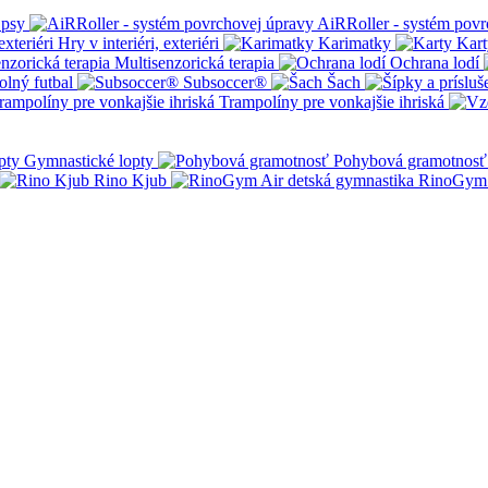
 psy
AiRRoller - systém povr
Hry v interiéri, exteriéri
Karimatky
Kart
Multisenzorická terapia
Ochrana lodí
olný futbal
Subsoccer®
Šach
Trampolíny pre vonkajšie ihriská
Gymnastické lopty
Pohybová gramotnosť
Rino Kjub
RinoGym 