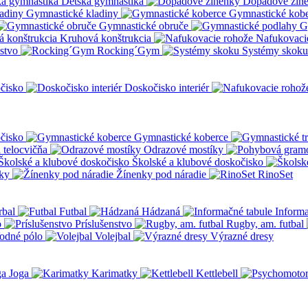
Detská gymnastika
Dopadové žin
Gymnastické kladiny
Gymnastické kob
Gymnastické obruče
G
Kruhová konštrukcia
Nafukovaci
nstvo
Rocking´Gym
Systémy skoku
čisko
Doskočisko interiér
čisko
Gymnastické koberce
a telocvičňa
Odrazové mostíky
Školské a klubové doskočisko
ky
Žínenky pod náradie
RinoSet
rbal
Futbal
Hádzaná
Informa
o
Príslušenstvo
Rugby, am. futbal
odné pólo
Volejbal
Výrazné dresy
Joga
Karimatky
Kettlebell