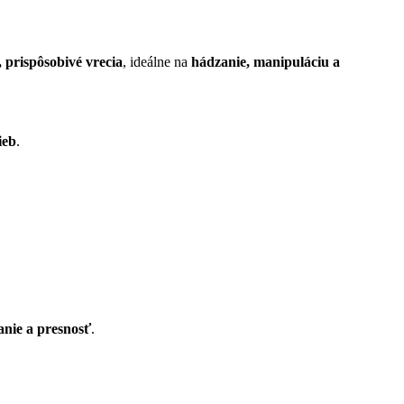
 prispôsobivé vrecia
, ideálne na
hádzanie, manipuláciu a
ieb
.
anie a presnosť
.