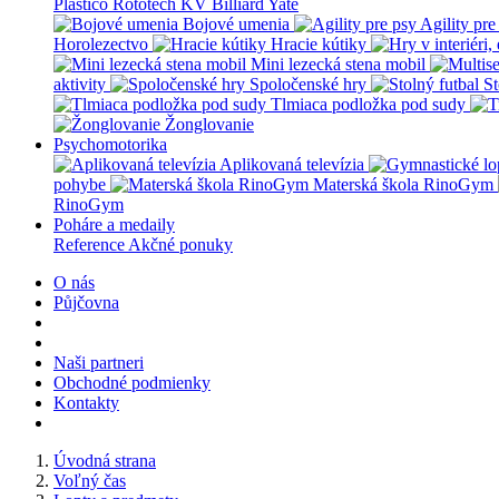
Plastico Rototech
KV Billiard
Yate
Bojové umenia
Agility pre
Horolezectvo
Hracie kútiky
Mini lezecká stena mobil
aktivity
Spoločenské hry
St
Tlmiaca podložka pod sudy
Žonglovanie
Psychomotorika
Aplikovaná televízia
pohybe
Materská škola RinoGym
RinoGym
Poháre a medaily
Reference
Akčné ponuky
O nás
Půjčovna
Naši partneri
Obchodné podmienky
Kontakty
Úvodná strana
Voľný čas