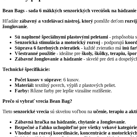
Bean Bags - sada 6 mäkkých senzorických vrecúšok na hádzanie
Hľadáte
zábavný a vzdelávací nástroj, ktorý
pomôže deťom
rozví
žonglovanie
.
Sú
naplnené špeciálnymi plastovými peletami
- prispôsobia 
Senzorická stimulácia a motorický rozvoj
- podporujú
koord
Súprava 6 farebných zvieratiek
- každé zvieratko má
inú fa
Všestranné použitie
- ideálne pre
školy, škôlky, terapiu, šp
Zábavné žonglovanie a hádzanie
- skvelé pre deti a dospelýc
Technické špecifikácie:
Počet kusov v súprave
: 6 kusov.
Materiál:
textilný povrch, výplň z plastových peliet.
Farby:
Rôzne farby pre lepšie vizuálne rozlíšenie.
Prečo si vybrať vrecia Bean Bag?
Tieto
senzorické vrecia
sú skvelou voľbou na
učenie, terapiu a akt
Zábavná hračka na hádzanie, chytanie a žonglovanie
.
Bezpečné a ľahko uchopiteľné pre všetky vekové kategórie
Vhodné na rozvoj koordinácie, koncentrácie a motorických