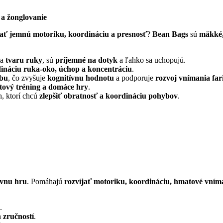
 a žonglovanie
jať jemnú motoriku, koordináciu a presnosť
?
Bean Bags
sú
mäkké,
sa
tvaru ruky
, sú
príjemné na dotyk
a ľahko sa uchopujú.
ináciu ruka-oko, úchop a koncentráciu
.
rbu
, čo zvyšuje
kognitívnu hodnotu
a podporuje
rozvoj vnímania far
ortový tréning a domáce hry
.
h, ktorí chcú
zlepšiť obratnosť a koordináciu pohybov
.
ívnu hru
. Pomáhajú
rozvíjať motoriku, koordináciu, hmatové vním
.
 zručností
.