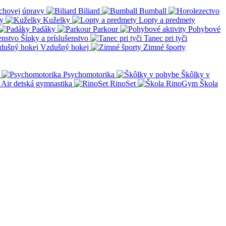
chovej úpravy
Biliard
Bumball
y
Kuželky
Lopty a predmety
Padáky
Parkour
Pohybové
Šípky a príslušenstvo
Tanec pri tyči
Vzdušný hokej
Zimné športy
Psychomotorika
Škôlky v
Air detská gymnastika
RinoSet
Škola