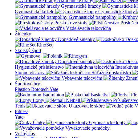
Akrobatické dráhy
Balet
Gymnastické hrazdy
Gymnastické kužele
Gymnastické lopty
Gymnastické trampolíny
Preskokové stoly
Prísluše
Vzdelávacia telocvičňa
Žínenky
Dopadové žinenky
Dosko
RinoSet
Školský šport
Dopadové žinenky
Dosko
Hygienické príslušenstvo
Interaktívn
Stupne víťazov
Súťažné doskočisko
Vybavenie telocviční
Žínen
Športové hry
Plastico Rototech
Yate
Badminton
Basketbal
Flo
Lopty
Netball
Príslušenstv
Tenis
Ukazovatele skóre
V
Fitness
Yate
Činky
Gymnastické lopty
Vyvažovacie pomôcky
Voľný čas