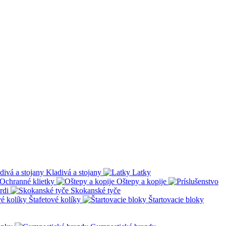
Kladivá a stojany
Latky
Ochranné klietky
Oštepy a kopije
rdi
Skokanské tyče
Štafetové kolíky
Štartovacie bloky