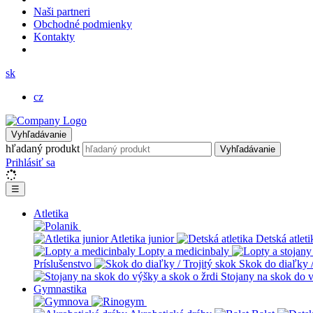
Naši partneri
Obchodné podmienky
Kontakty
sk
cz
Vyhľadávanie
hľadaný produkt
Vyhľadávanie
Prihlásiť sa
☰
Atletika
Atletika junior
Detská atleti
Lopty a medicinbaly
Príslušenstvo
Skok do diaľky /
Stojany na skok do v
Gymnastika