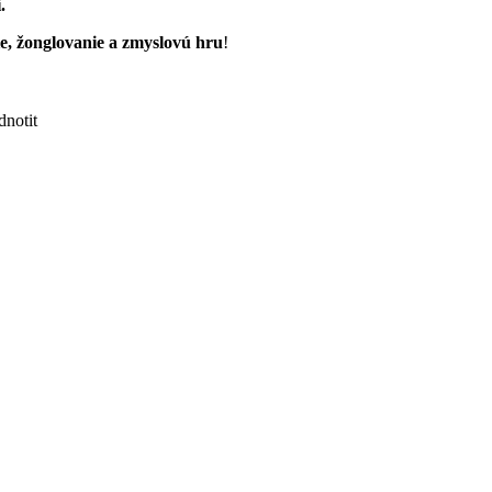
.
e, žonglovanie a zmyslovú hru
!
notit