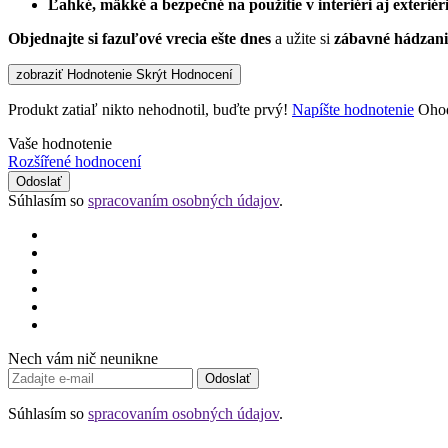
Ľahké, mäkké a bezpečné na použitie v interiéri aj exteriéri
Objednajte si fazuľové vrecia ešte dnes
a užite si
zábavné hádzani
zobraziť Hodnotenie
Skrýt Hodnocení
Produkt zatiaľ nikto nehodnotil, buďte prvý!
Napíšte hodnotenie
Ohod
Vaše hodnotenie
Rozšířené hodnocení
Odoslať
Súhlasím so
spracovaním osobných údajov
.
Nech vám nič neunikne
Odoslať
Súhlasím so
spracovaním osobných údajov
.