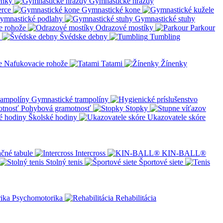
enky
Gymnastické hrazdy
erce
Gymnastické kone
ymnastické podlahy
Gymnastické stuhy
e rohože
Odrazové mostíky
Parkour
Švédske debny
Tumbling
Nafukovacie rohože
Tatami
Žínenky
Gymnastické trampolíny
Pohybová gramotnosť
Stopky
Školské hodiny
Ukazovatele skóre
čné tabule
Intercross
KIN-BALL®
Stolný tenis
Športové siete
Psychomotorika
Rehabilitácia