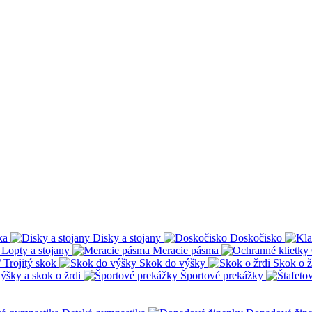
ka
Disky a stojany
Doskočisko
Lopty a stojany
Meracie pásma
 Trojitý skok
Skok do výšky
Skok o ž
ýšky a skok o žrdi
Športové prekážky