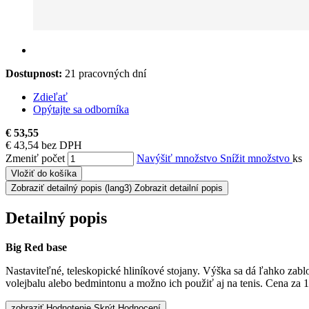
Dostupnost:
21 pracovných dní
Zdieľať
Opýtajte sa odborníka
€ 53,55
€ 43,54 bez DPH
Zmeniť počet
Navýšiť množstvo
Snížit množstvo
ks
Vložiť do košíka
Zobraziť detailný popis
(lang3) Zobrazit detailní popis
Detailný popis
Big Red base
Nastaviteľné, teleskopické hliníkové stojany. Výška sa dá ľahko zab
volejbalu alebo bedmintonu a možno ich použiť aj na tenis. Cena za 
zobraziť Hodnotenie
Skrýt Hodnocení