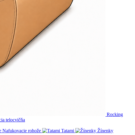
Rocking
ia telocvičňa
Nafukovacie rohože
Tatami
Žínenky