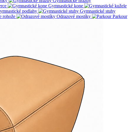
enky
Gymnastické hrazdy
erce
Gymnastické kone
ymnastické podlahy
Gymnastické stuhy
e rohože
Odrazové mostíky
Parkour