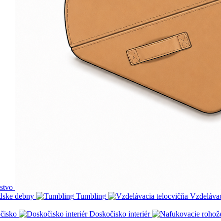
nstvo
dske debny
Tumbling
Vzdelávac
čisko
Doskočisko interiér