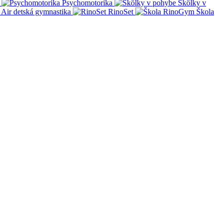
Psychomotorika
Škôlky v
Air detská gymnastika
RinoSet
Škola