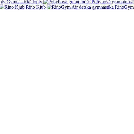
Gymnastické lopty
Pohybová gramotnosť
Rino Kjub
RinoGym 