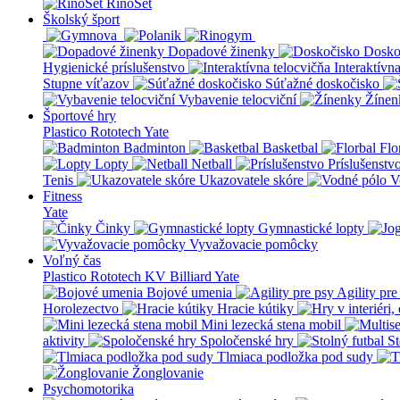
RinoSet
Školský šport
Dopadové žinenky
Dosko
Hygienické príslušenstvo
Interaktívn
Stupne víťazov
Súťažné doskočisko
Vybavenie telocviční
Žínen
Športové hry
Plastico Rototech
Yate
Badminton
Basketbal
Flo
Lopty
Netball
Príslušenstv
Tenis
Ukazovatele skóre
V
Fitness
Yate
Činky
Gymnastické lopty
Vyvažovacie pomôcky
Voľný čas
Plastico Rototech
KV Billiard
Yate
Bojové umenia
Agility pre
Horolezectvo
Hracie kútiky
Mini lezecká stena mobil
aktivity
Spoločenské hry
St
Tlmiaca podložka pod sudy
Žonglovanie
Psychomotorika