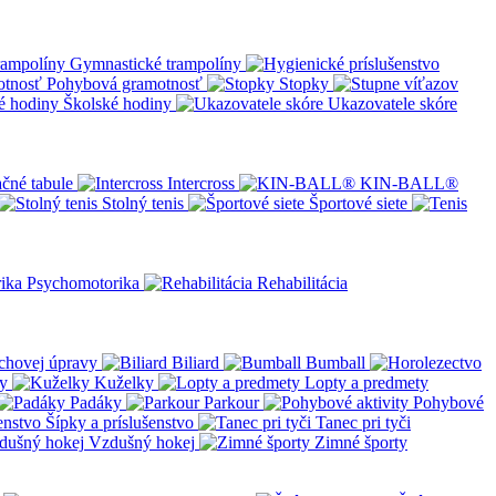
Gymnastické trampolíny
Pohybová gramotnosť
Stopky
Školské hodiny
Ukazovatele skóre
čné tabule
Intercross
KIN-BALL®
Stolný tenis
Športové siete
Psychomotorika
Rehabilitácia
chovej úpravy
Biliard
Bumball
y
Kuželky
Lopty a predmety
Padáky
Parkour
Pohybové
Šípky a príslušenstvo
Tanec pri tyči
Vzdušný hokej
Zimné športy