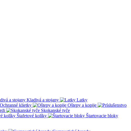
Kladivá a stojany
Latky
Ochranné klietky
Oštepy a kopije
rdi
Skokanské tyče
Štafetové kolíky
Štartovacie bloky