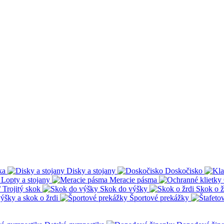
ka
Disky a stojany
Doskočisko
Lopty a stojany
Meracie pásma
 Trojitý skok
Skok do výšky
Skok o ž
ýšky a skok o žrdi
Športové prekážky