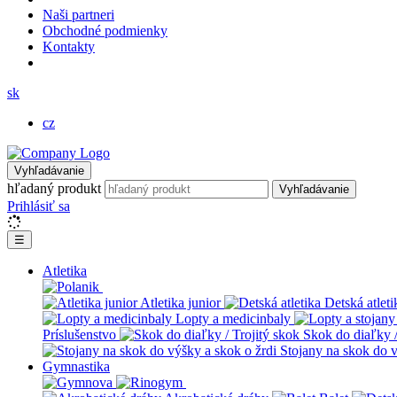
Naši partneri
Obchodné podmienky
Kontakty
sk
cz
Vyhľadávanie
hľadaný produkt
Vyhľadávanie
Prihlásiť sa
☰
Atletika
Atletika junior
Detská atleti
Lopty a medicinbaly
Príslušenstvo
Skok do diaľky /
Stojany na skok do v
Gymnastika