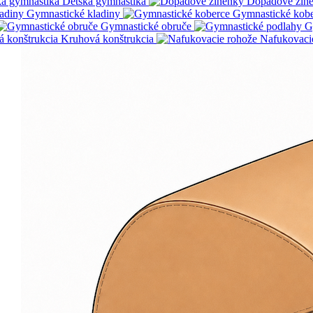
Detská gymnastika
Dopadové žin
Gymnastické kladiny
Gymnastické kob
Gymnastické obruče
G
Kruhová konštrukcia
Nafukovaci