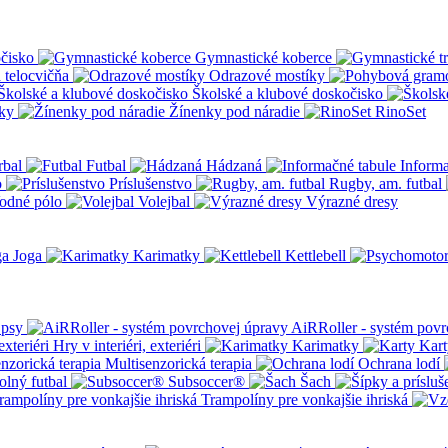
čisko
Gymnastické koberce
a telocvičňa
Odrazové mostíky
Školské a klubové doskočisko
ky
Žínenky pod náradie
RinoSet
rbal
Futbal
Hádzaná
Informa
o
Príslušenstvo
Rugby, am. futbal
odné pólo
Volejbal
Výrazné dresy
Joga
Karimatky
Kettlebell
 psy
AiRRoller - systém povr
Hry v interiéri, exteriéri
Karimatky
Kart
Multisenzorická terapia
Ochrana lodí
olný futbal
Subsoccer®
Šach
Trampolíny pre vonkajšie ihriská