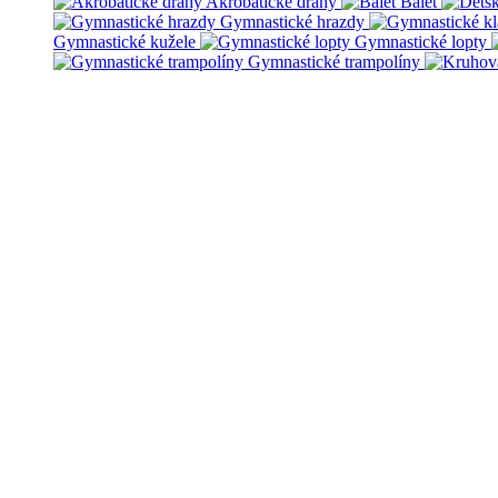
Akrobatické dráhy
Balet
Gymnastické hrazdy
Gymnastické kužele
Gymnastické lopty
Gymnastické trampolíny