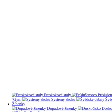
Preskokové stoly
Prísluše
´Gym
Systémy skoku
Švé
Žínenky
Dopadové žinenky
Dosko