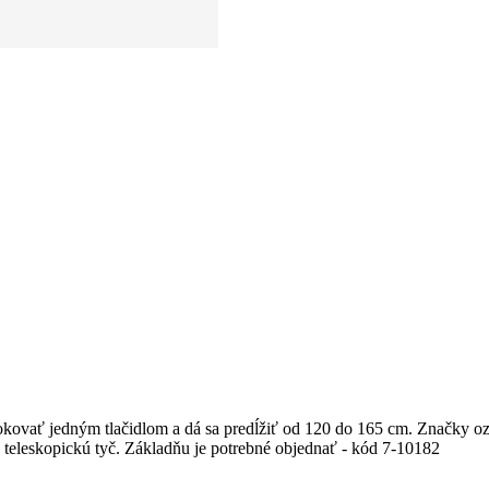
lokovať jedným tlačidlom a dá sa predĺžiť od 120 do 165 cm. Značky o
1 teleskopickú tyč. Základňu je potrebné objednať - kód 7-10182