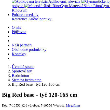
Aplikovaná televízia
pohybe
Materská škola RinoGym
RinoGym
Poháre a medaily
Reference
Akčné ponuky
O nás
Půjčovna
Naši partneri
Obchodné podmienky
Kontakty
Úvodná strana
Športové hry
Badminton
Siete na bedminton
Big Red base - tyč 120-165 cm
Big Red base - tyč 120-165 cm
Kód:
7-10556
Kód výrobcu:
7-10556
Výrobca:
Megaform