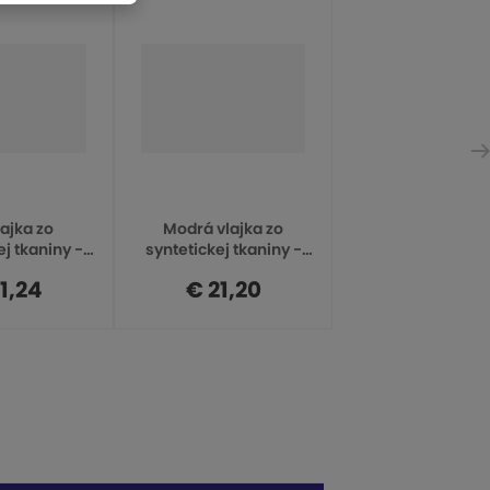
l
lajka zo
Modrá vlajka zo
ej tkaniny -
syntetickej tkaniny -
 hliníková
lakovaná hliníková
1,24
€ 21,20
 OFY-60
rúrka OFB-60
í