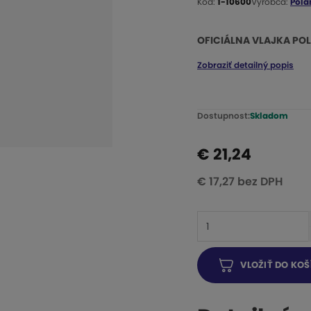
Kód:
1-10600
Výrobca:
Pola
K
ó
OFICIÁLNA VLAJKA POLA
d
v
Zobraziť detailný popis
ý
r
o
Dostupnost:
Skladom
b
c
€ 21,24
u
:
€ 17,27 bez DPH
1
-
Z
1
m
0
e
6
VLOŽIŤ DO KOŠ
n
0
i
0
ť