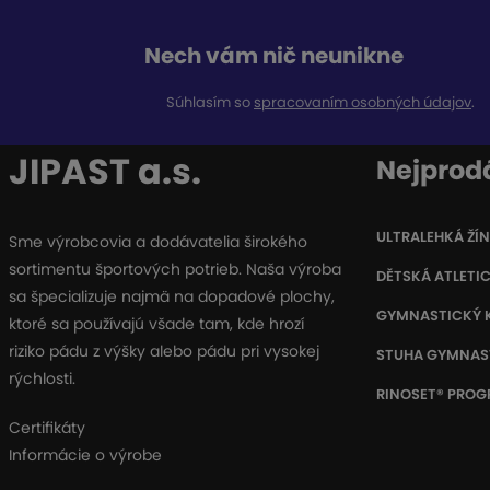
Nech vám nič neunikne
Súhlasím so
spracovaním osobných údajov
.
JIPAST a.s.
Nejprod
ULTRALEHKÁ ŽÍ
Sme výrobcovia a dodávatelia širokého
sortimentu športových potrieb. Naša výroba
DĚTSKÁ ATLETI
sa špecializuje najmä na dopadové plochy,
GYMNASTICKÝ 
ktoré sa používajú všade tam, kde hrozí
riziko pádu z výšky alebo pádu pri vysokej
STUHA GYMNAS
rýchlosti.
RINOSET® PRO
Certifikáty
Informácie o výrobe