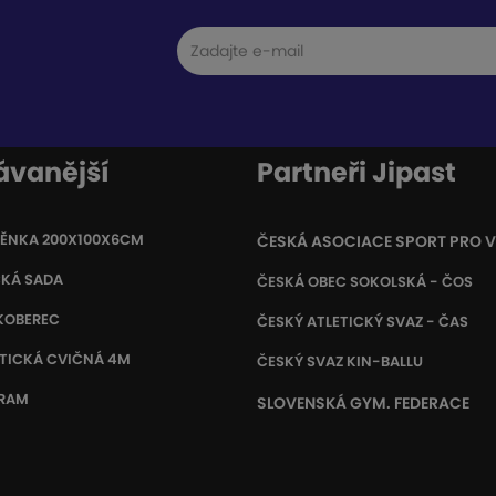
ávanější
Partneři Jipast
NĚNKA 200X100X6CM
ČESKÁ ASOCIACE SPORT PRO 
CKÁ SADA
ČESKÁ OBEC SOKOLSKÁ - ČOS
KOBEREC
ČESKÝ ATLETICKÝ SVAZ - ČAS
TICKÁ CVIČNÁ 4M
ČESKÝ SVAZ KIN-BALLU
GRAM
SLOVENSKÁ GYM. FEDERACE