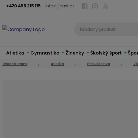
+420 495 215 115
info@jipast.cz
Atletika
Gymnastika
Žínenky
Školský šport
Špo
Úvodná strana
Atletika
Príslušenstvo
Vl