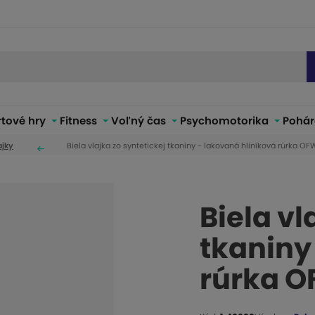
rtové hry
Fitness
Voľný čas
Psychomotorika
Pohár
ajky
Biela vlajka zo syntetickej tkaniny - lakovaná hliníková rúrka O
Biela vl
tkaniny
rúrka 