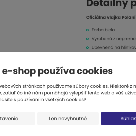
Detailný 
p
o
č
Oficiálna vlajka Polaní
e
t
Farba biela
Vyrobená z nepremoka
Upevnená na hliníko
Rozmer 30x23cm, dĺž
 e-shop používa cookies
Produkt 
webových stránkach používame súbory cookies. Niektoré z n
 zatiaľ čo iné nám pomáhajú vylepšiť tento web a váš užíva
hlasíte s používaním všetkých cookies?
Súvisiace
tavenie
Len nevyhnutné
Súhla