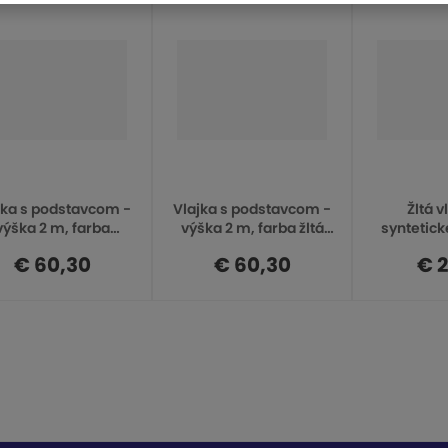
jka s podstavcom -
Vlajka s podstavcom -
Žltá v
výška 2 m, farba
výška 2 m, farba žltá
syntetick
rvená BFR-S0324
BFY-S0324
lakovaná
€ 60,30
€ 60,30
€ 2
rúrka