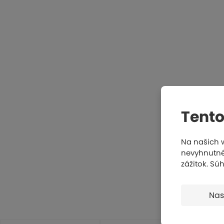
Tento
Na našich 
nevyhnutné,
zážitok. Sú
Nas