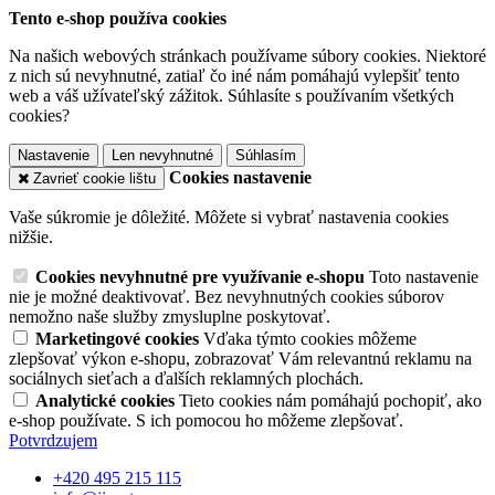
Tento e-shop používa cookies
Na našich webových stránkach používame súbory cookies. Niektoré
z nich sú nevyhnutné, zatiaľ čo iné nám pomáhajú vylepšiť tento
web a váš užívateľský zážitok. Súhlasíte s používaním všetkých
cookies?
Nastavenie
Len nevyhnutné
Súhlasím
Cookies nastavenie
Zavrieť cookie lištu
Vaše súkromie je dôležité. Môžete si vybrať nastavenia cookies
nižšie.
Cookies nevyhnutné pre využívanie e-shopu
Toto nastavenie
nie je možné deaktivovať. Bez nevyhnutných cookies súborov
nemožno naše služby zmysluplne poskytovať.
Marketingové cookies
Vďaka týmto cookies môžeme
zlepšovať výkon e-shopu, zobrazovať Vám relevantnú reklamu na
sociálnych sieťach a ďalších reklamných plochách.
Analytické cookies
Tieto cookies nám pomáhajú pochopiť, ako
e-shop používate. S ich pomocou ho môžeme zlepšovať.
Potvrdzujem
+420 495 215 115