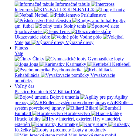
Informačné tabule
Intercross
KIN-BALL®
Lopty
Netball
Príslušenstvo
Príslušenstvo
Rugby,
am. futbal
Stolný tenis
Športové siete
Tenis
Ukazovatele skóre
Vodné pólo
Volejbal
Výrazné dresy
Fitness
Yate
Činky
Gymnastické lopty
Joga
Karimatky
Kettlebell
Psychomotorika
Rehabilitácia
Vyvažovacie
pomôcky
Voľný čas
Plastico Rototech
KV Billiard
Yate
Bojové umenia
Agility
pre psy
AiRRoller -
systém povrchovej úpravy
Biliard
Bumball
Horolezectvo
Hracie kútiky
Hry v interiéri,
exteriéri
Karimatky
Karty
Kuželky
Lopty a predmety
Mini lezecká stena mobil