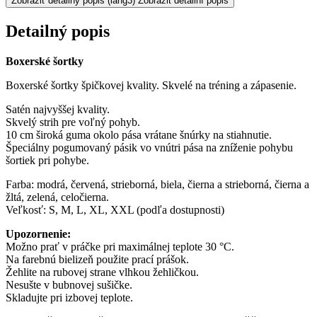
Zobraziť detailný popis
(lang3) Zobrazit detailní popis
Detailný popis
Boxerské šortky
Boxerské šortky špičkovej kvality. Skvelé na tréning a zápasenie.
Satén najvyššej kvality.
Skvelý strih pre voľný pohyb.
10 cm široká guma okolo pása vrátane šnúrky na stiahnutie.
Špeciálny pogumovaný pásik vo vnútri pása na zníženie pohybu
šortiek pri pohybe.
Farba: modrá, červená, strieborná, biela, čierna a strieborná, čierna a
žltá, zelená, celočierna.
Veľkosť: S, M, L, XL, XXL (podľa dostupnosti)
Upozornenie:
Možno prať v práčke pri maximálnej teplote 30 °C.
Na farebnú bielizeň použite prací prášok.
Žehlite na rubovej strane vlhkou žehličkou.
Nesušte v bubnovej sušičke.
Skladujte pri izbovej teplote.