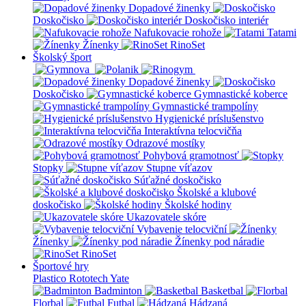
Dopadové žinenky
Doskočisko
Doskočisko interiér
Nafukovacie rohože
Tatami
Žínenky
RinoSet
Školský šport
Dopadové žinenky
Doskočisko
Gymnastické koberce
Gymnastické trampolíny
Hygienické príslušenstvo
Interaktívna telocvičňa
Odrazové mostíky
Pohybová gramotnosť
Stopky
Stupne víťazov
Súťažné doskočisko
Školské a klubové
doskočisko
Školské hodiny
Ukazovatele skóre
Vybavenie telocviční
Žínenky
Žínenky pod náradie
RinoSet
Športové hry
Plastico Rototech
Yate
Badminton
Basketbal
Florbal
Futbal
Hádzaná