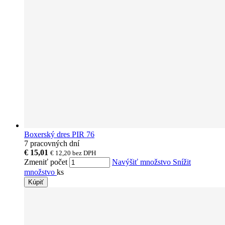
Boxerský dres PIR 76
7 pracovných dní
€ 15,01
€ 12,20
bez DPH
Zmeniť počet
Navýšiť množstvo
Snížit
množstvo
ks
Kúpiť