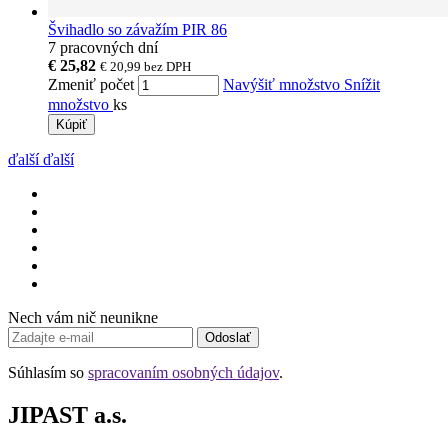
Švihadlo so závažím PIR 86
7 pracovných dní
€ 25,82
€ 20,99
bez DPH
Zmeniť počet
Navýšiť množstvo
Snížit
množstvo
ks
Kúpiť
ďalší
ďalší
Nech vám nič neunikne
Odoslať
Súhlasím so
spracovaním osobných údajov
.
JIPAST a.s.