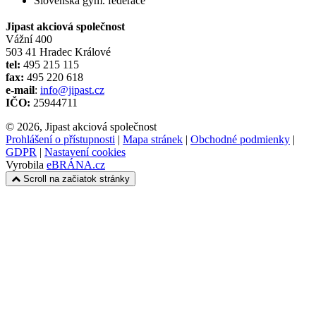
Slovenská gym. federace
Jipast akciová společnost
Vážní 400
503 41 Hradec Králové
tel:
495 215 115
fax:
495 220 618
e-mail
:
info@jipast.cz
IČO:
25944711
© 2026, Jipast akciová společnost
Prohlášení o přístupnosti
|
Mapa stránek
|
Obchodné podmienky
|
GDPR
|
Nastavení cookies
Vyrobila
eBRÁNA.cz
Scroll na začiatok stránky