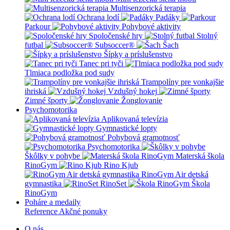
Multisenzorická terapia
Ochrana lodí
Padáky
Parkour
Pohybové aktivity
Spoločenské hry
Stolný
futbal
Subsoccer®
Šach
Šípky a príslušenstvo
Tanec pri tyči
Tlmiaca podložka pod sudy
Trampolíny pre vonkajšie
ihriská
Vzdušný hokej
Zimné športy
Žonglovanie
Psychomotorika
Aplikovaná televízia
Gymnastické lopty
Pohybová gramotnosť
Psychomotorika
Škôlky v pohybe
Materská škola
RinoGym
Rino Kjub
RinoGym Air detská
gymnastika
RinoSet
Škola
RinoGym
Poháre a medaily
Reference
Akčné ponuky
O nás