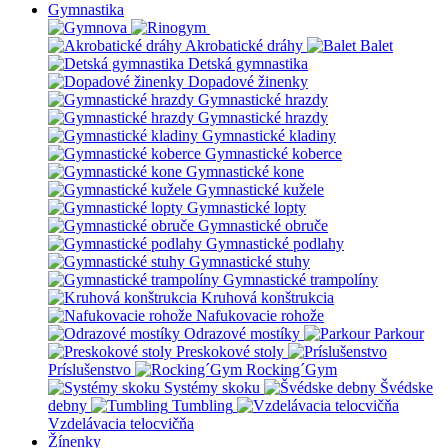
Gymnastika
Akrobatické dráhy
Balet
Detská gymnastika
Dopadové žinenky
Gymnastické hrazdy
Gymnastické hrazdy
Gymnastické kladiny
Gymnastické koberce
Gymnastické kone
Gymnastické kužele
Gymnastické lopty
Gymnastické obruče
Gymnastické podlahy
Gymnastické stuhy
Gymnastické trampolíny
Kruhová konštrukcia
Nafukovacie rohože
Odrazové mostíky
Parkour
Preskokové stoly
Príslušenstvo
Rocking´Gym
Systémy skoku
Švédske
debny
Tumbling
Vzdelávacia telocvičňa
Žínenky