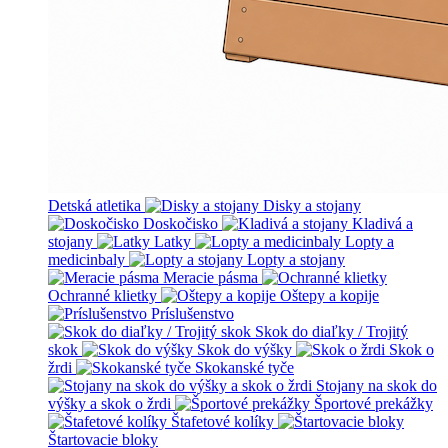
Detská atletika
Disky a stojany
Doskočisko
Kladivá a
stojany
Latky
Lopty a
medicinbaly
Lopty a stojany
Meracie pásma
Ochranné klietky
Oštepy a kopije
Príslušenstvo
Skok do diaľky / Trojitý
skok
Skok do výšky
Skok o
žrdi
Skokanské tyče
Stojany na skok do
výšky a skok o žrdi
Športové prekážky
Štafetové kolíky
Štartovacie bloky