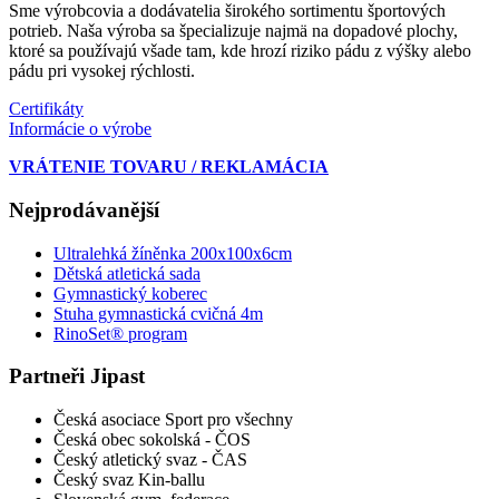
Sme výrobcovia a dodávatelia širokého sortimentu športových
potrieb. Naša výroba sa špecializuje najmä na dopadové plochy,
ktoré sa používajú všade tam, kde hrozí riziko pádu z výšky alebo
pádu pri vysokej rýchlosti.
Certifikáty
Informácie o výrobe
VRÁTENIE TOVARU / REKLAMÁCIA
Nejprodávanější
Ultralehká žíněnka 200x100x6cm
Dětská atletická sada
Gymnastický koberec
Stuha gymnastická cvičná 4m
RinoSet® program
Partneři Jipast
Česká asociace Sport pro všechny
Česká obec sokolská - ČOS
Český atletický svaz - ČAS
Český svaz Kin-ballu