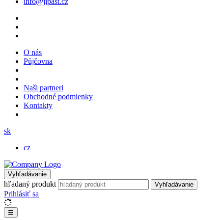
info@jipast.cz
O nás
Půjčovna
Naši partneri
Obchodné podmienky
Kontakty
sk
cz
Vyhľadávanie
hľadaný produkt
Vyhľadávanie
Prihlásiť sa
☰