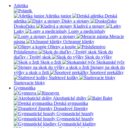
Atletika
Atletika junior
Detská
atletika
Disky a stojany
Doskočisko
Kladivá a stojany
Latky
Lopty a medicinbaly
Lopty a stojany
Meracie
pásma
Ochranné klietky
Oštepy a kopije
Príslušenstvo
Skok do
diaľky / Trojitý skok
Skok do výšky
Skok o žrdi
Skokanské tyče
Stojany na skok do
výšky a skok o žrdi
Športové prekážky
Štafetové kolíky
Štartovacie bloky
Gymnastika
Akrobatické dráhy
Balet
Detská gymnastika
Dopadové žinenky
Gymnastické hrazdy
Gymnastické hrazdy
Gymnastické kladiny