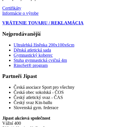
Certifikáty
Informácie o výrobe
VRÁTENIE TOVARU / REKLAMÁCIA
Nejprodávanější
Ultralehká žíněnka 200x100x6cm
Dětská atletická sada
Gymnastický koberec
Stuha gymnastická cvičná 4m
RinoSet® program
Partneři Jipast
Česká asociace Sport pro všechny
Česká obec sokolská - ČOS
Český atletický svaz - ČAS
Český svaz Kin-ballu
Slovenská gym. federace
Jipast akciová společnost
Vážní 400