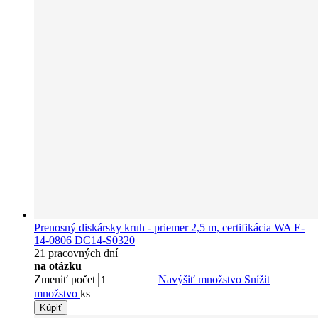
Prenosný diskársky kruh - priemer 2,5 m, certifikácia WA E-
14-0806 DC14-S0320
21 pracovných dní
na otázku
Zmeniť počet
Navýšiť množstvo
Snížit
množstvo
ks
Kúpiť