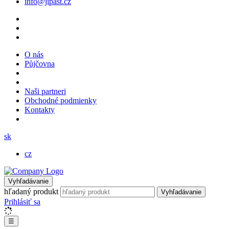
info@jipast.cz
O nás
Půjčovna
Naši partneri
Obchodné podmienky
Kontakty
sk
cz
Vyhľadávanie
hľadaný produkt
Vyhľadávanie
Prihlásiť sa
☰