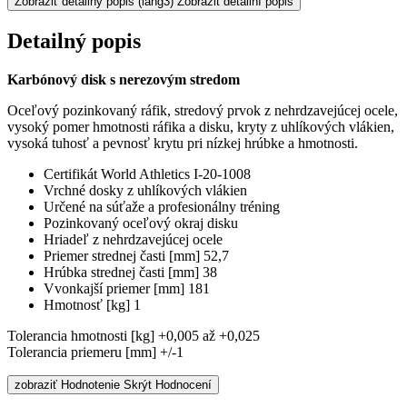
Zobraziť detailný popis
(lang3) Zobrazit detailní popis
Detailný popis
Karbónový disk s nerezovým stredom
Oceľový pozinkovaný ráfik, stredový prvok z nehrdzavejúcej ocele,
vysoký pomer hmotnosti ráfika a disku, kryty z uhlíkových vlákien,
vysoká tuhosť a pevnosť krytu pri nízkej hrúbke a hmotnosti.
Certifikát World Athletics I-20-1008
Vrchné dosky z uhlíkových vlákien
Určené na súťaže a profesionálny tréning
Pozinkovaný oceľový okraj disku
Hriadeľ z nehrdzavejúcej ocele
Priemer strednej časti [mm] 52,7
Hrúbka strednej časti [mm] 38
Vvonkajší priemer [mm] 181
Hmotnosť [kg] 1
Tolerancia hmotnosti [kg] +0,005 až +0,025
Tolerancia priemeru [mm] +/-1
zobraziť Hodnotenie
Skrýt Hodnocení