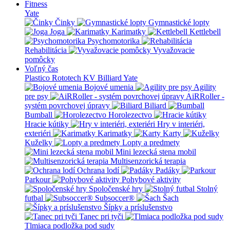
Fitness
Yate
Činky
Gymnastické lopty
Joga
Karimatky
Kettlebell
Psychomotorika
Rehabilitácia
Vyvažovacie
pomôcky
Voľný čas
Plastico Rototech
KV Billiard
Yate
Bojové umenia
Agility
pre psy
AiRRoller -
systém povrchovej úpravy
Biliard
Bumball
Horolezectvo
Hracie kútiky
Hry v interiéri,
exteriéri
Karimatky
Karty
Kuželky
Lopty a predmety
Mini lezecká stena mobil
Multisenzorická terapia
Ochrana lodí
Padáky
Parkour
Pohybové aktivity
Spoločenské hry
Stolný
futbal
Subsoccer®
Šach
Šípky a príslušenstvo
Tanec pri tyči
Tlmiaca podložka pod sudy