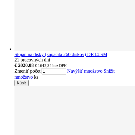
Stojan na disky (kapacita 260 diskov) DR14-SM
21 pracovných dní
€ 2020,08
€ 1642,34
bez DPH
Zmeniť počet
Navýšiť množstvo
Snížit
množstvo
ks
Kúpiť