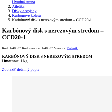
Úvodná strana
Atletika
Disky a stojany
Karbónové kolesá
Karbónový disk s nerezovým stredom – CCD20-1
Karbónový disk s nerezovým stredom –
CCD20-1
Kód:
1-40387
Kód výrobcu:
1-40387
Výrobca:
Polanik
KARBÓNOVÝ DISK S NEREZOVÝM STREDOM -
Hmotnosť 1 kg
Zobraziť detailný popis