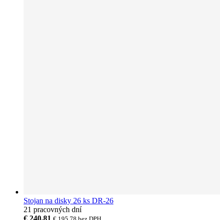
Stojan na disky 26 ks DR-26
21 pracovných dní
€ 240,81
€ 195,78
bez DPH