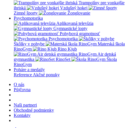
Trampolíny pre vonkajšie
ihriská
Vzdušný hokej
Zimné športy
Žonglovanie
Psychomotorika
Aplikovaná televízia
Gymnastické lopty
Pohybová gramotnosť
Psychomotorika
Škôlky v pohybe
Materská škola
RinoGym
Rino Kjub
RinoGym Air detská
gymnastika
RinoSet
Škola
RinoGym
Poháre a medaily
Reference
Akčné ponuky
O nás
Půjčovna
Naši partneri
Obchodné podmienky
Kontakty