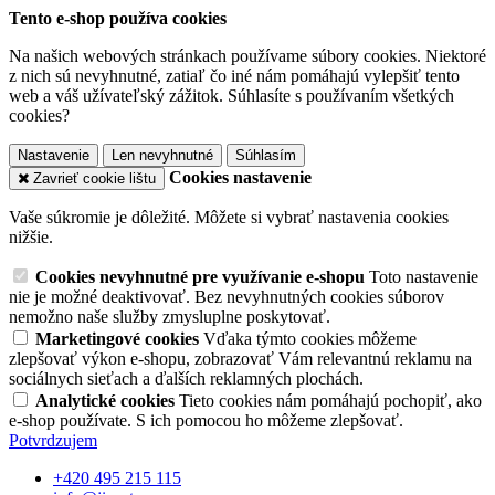
Tento e-shop používa cookies
Na našich webových stránkach používame súbory cookies. Niektoré
z nich sú nevyhnutné, zatiaľ čo iné nám pomáhajú vylepšiť tento
web a váš užívateľský zážitok. Súhlasíte s používaním všetkých
cookies?
Nastavenie
Len nevyhnutné
Súhlasím
Cookies nastavenie
Zavrieť cookie lištu
Vaše súkromie je dôležité. Môžete si vybrať nastavenia cookies
nižšie.
Cookies nevyhnutné pre využívanie e-shopu
Toto nastavenie
nie je možné deaktivovať. Bez nevyhnutných cookies súborov
nemožno naše služby zmysluplne poskytovať.
Marketingové cookies
Vďaka týmto cookies môžeme
zlepšovať výkon e-shopu, zobrazovať Vám relevantnú reklamu na
sociálnych sieťach a ďalších reklamných plochách.
Analytické cookies
Tieto cookies nám pomáhajú pochopiť, ako
e-shop používate. S ich pomocou ho môžeme zlepšovať.
Potvrdzujem
+420 495 215 115