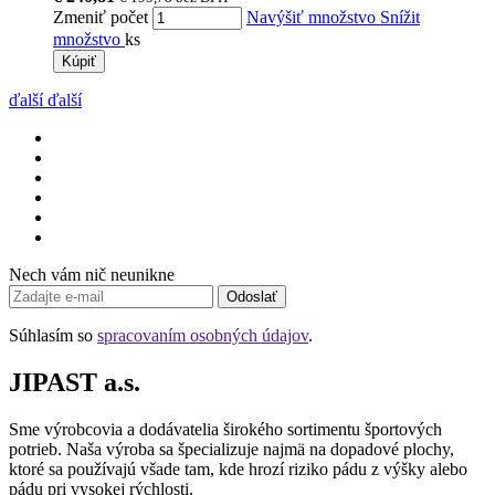
Zmeniť počet
Navýšiť množstvo
Snížit
množstvo
ks
Kúpiť
ďalší
ďalší
Nech vám nič neunikne
Odoslať
Súhlasím so
spracovaním osobných údajov
.
JIPAST a.s.
Sme výrobcovia a dodávatelia širokého sortimentu športových
potrieb. Naša výroba sa špecializuje najmä na dopadové plochy,
ktoré sa používajú všade tam, kde hrozí riziko pádu z výšky alebo
pádu pri vysokej rýchlosti.