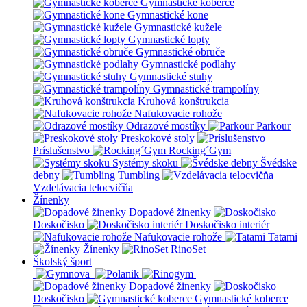
Gymnastické koberce
Gymnastické kone
Gymnastické kužele
Gymnastické lopty
Gymnastické obruče
Gymnastické podlahy
Gymnastické stuhy
Gymnastické trampolíny
Kruhová konštrukcia
Nafukovacie rohože
Odrazové mostíky
Parkour
Preskokové stoly
Príslušenstvo
Rocking´Gym
Systémy skoku
Švédske
debny
Tumbling
Vzdelávacia telocvičňa
Žínenky
Dopadové žinenky
Doskočisko
Doskočisko interiér
Nafukovacie rohože
Tatami
Žínenky
RinoSet
Školský šport
Dopadové žinenky
Doskočisko
Gymnastické koberce