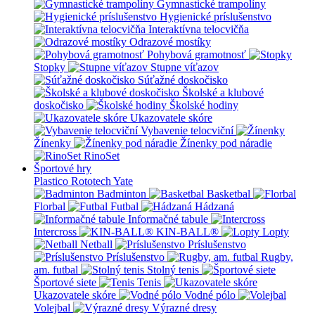
Gymnastické trampolíny
Hygienické príslušenstvo
Interaktívna telocvičňa
Odrazové mostíky
Pohybová gramotnosť
Stopky
Stupne víťazov
Súťažné doskočisko
Školské a klubové
doskočisko
Školské hodiny
Ukazovatele skóre
Vybavenie telocviční
Žínenky
Žínenky pod náradie
RinoSet
Športové hry
Plastico Rototech
Yate
Badminton
Basketbal
Florbal
Futbal
Hádzaná
Informačné tabule
Intercross
KIN-BALL®
Lopty
Netball
Príslušenstvo
Príslušenstvo
Rugby,
am. futbal
Stolný tenis
Športové siete
Tenis
Ukazovatele skóre
Vodné pólo
Volejbal
Výrazné dresy