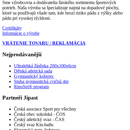
Sme výrobcovia a dodávatelia širokého sortimentu športových
potrieb. Naša výroba sa špecializuje najmä na dopadové plochy,
ktoré sa používajú všade tam, kde hrozí riziko pádu z výšky alebo
pádu pri vysokej rýchlosti.
Certifikáty
Informácie o výrobe
VRÁTENIE TOVARU / REKLAMÁCIA
Nejprodávanější
Ultralehká žíněnka 200x100x6cm
Dětská atletická sada
Gymnastický koberec
Stuha gymnastická cvičná 4m
RinoSet® program
Partneři Jipast
Česká asociace Sport pro všechny
Česká obec sokolská - ČOS
Český atletický svaz - ČAS
Český svaz Kin-ballu
Slovenská gym. federace