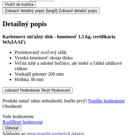
Vložiť do košíka
Zobraziť detailný popis
(lang3) Zobrazit detailní popis
Detailný popis
Karbónový súťažný disk - hmotnosť 1,5 kg, certifikácia
WA(IAAF)
Pozinkovaný oceľový ráfik
Vysoká hmotnosť okraja disku
Veľmi tuhé a odolné bočnice, ale tenké a ľahké uhlíkové
vlákno
Vonkajší priemer 200 mm
Hrúbka 38 mm
zobraziť Hodnotenie
Skrýt Hodnocení
Produkt zatiaľ nikto nehodnotil, buďte prvý!
Napíšte hodnotenie
Ohodnotit
Vaše hodnotenie
Rozšířené hodnocení
Odoslať
Súhlasím so
spracovaním osobných údajov
.