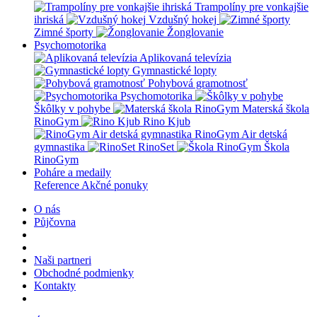
Trampolíny pre vonkajšie
ihriská
Vzdušný hokej
Zimné športy
Žonglovanie
Psychomotorika
Aplikovaná televízia
Gymnastické lopty
Pohybová gramotnosť
Psychomotorika
Škôlky v pohybe
Materská škola
RinoGym
Rino Kjub
RinoGym Air detská
gymnastika
RinoSet
Škola
RinoGym
Poháre a medaily
Reference
Akčné ponuky
O nás
Půjčovna
Naši partneri
Obchodné podmienky
Kontakty