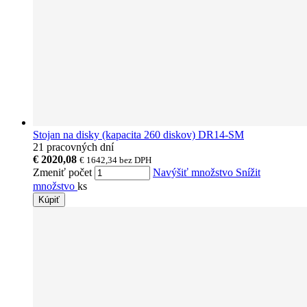
Stojan na disky (kapacita 260 diskov) DR14-SM
21 pracovných dní
€ 2020,08
€ 1642,34
bez DPH
Zmeniť počet
Navýšiť množstvo
Snížit
množstvo
ks
Kúpiť