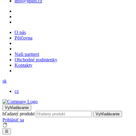
info@jipast.cz
O nás
Půjčovna
Naši partneri
Obchodné podmienky
Kontakty
sk
cz
Vyhľadávanie
hľadaný produkt
Vyhľadávanie
Prihlásiť sa
☰