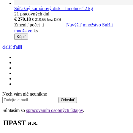
Súťažný karbónový disk – hmotnosť 2 kg
21 pracovných dní
€ 270,18
€ 219,66
bez DPH
Zmeniť počet
Navýšiť množstvo
Snížit
množstvo
ks
Kúpiť
ďalší
ďalší
Nech vám nič neunikne
Odoslať
Súhlasím so
spracovaním osobných údajov
.
JIPAST a.s.