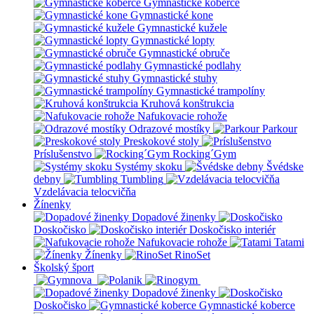
Gymnastické koberce
Gymnastické kone
Gymnastické kužele
Gymnastické lopty
Gymnastické obruče
Gymnastické podlahy
Gymnastické stuhy
Gymnastické trampolíny
Kruhová konštrukcia
Nafukovacie rohože
Odrazové mostíky
Parkour
Preskokové stoly
Príslušenstvo
Rocking´Gym
Systémy skoku
Švédske
debny
Tumbling
Vzdelávacia telocvičňa
Žínenky
Dopadové žinenky
Doskočisko
Doskočisko interiér
Nafukovacie rohože
Tatami
Žínenky
RinoSet
Školský šport
Dopadové žinenky
Doskočisko
Gymnastické koberce