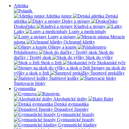
Atletika
Atletika junior
Detská
atletika
Disky a stojany
Doskočisko
Kladivá a stojany
Latky
Lopty a medicinbaly
Lopty a stojany
Meracie
pásma
Ochranné klietky
Oštepy a kopije
Príslušenstvo
Skok do
diaľky / Trojitý skok
Skok do výšky
Skok o žrdi
Skokanské tyče
Stojany na skok do
výšky a skok o žrdi
Športové prekážky
Štafetové kolíky
Štartovacie bloky
Gymnastika
Akrobatické dráhy
Balet
Detská gymnastika
Dopadové žinenky
Gymnastické hrazdy
Gymnastické hrazdy
Gymnastické kladiny