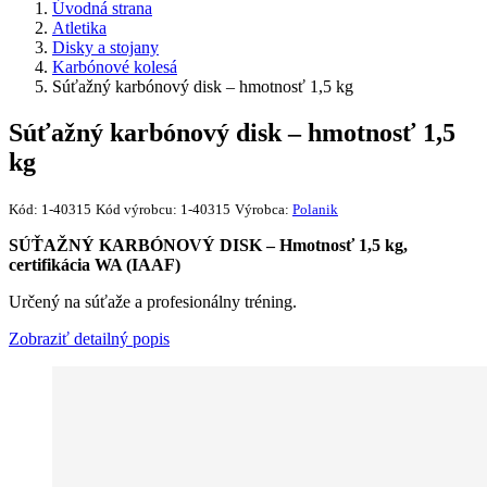
Úvodná strana
Atletika
Disky a stojany
Karbónové kolesá
Súťažný karbónový disk – hmotnosť 1,5 kg
Súťažný karbónový disk – hmotnosť 1,5
kg
Kód:
1-40315
Kód výrobcu:
1-40315
Výrobca:
Polanik
SÚŤAŽNÝ KARBÓNOVÝ DISK – Hmotnosť 1,5 kg,
certifikácia WA (IAAF)
Určený na súťaže a profesionálny tréning.
Zobraziť detailný popis