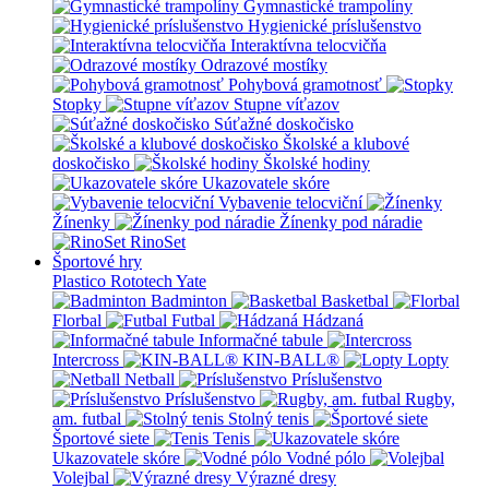
Gymnastické trampolíny
Hygienické príslušenstvo
Interaktívna telocvičňa
Odrazové mostíky
Pohybová gramotnosť
Stopky
Stupne víťazov
Súťažné doskočisko
Školské a klubové
doskočisko
Školské hodiny
Ukazovatele skóre
Vybavenie telocviční
Žínenky
Žínenky pod náradie
RinoSet
Športové hry
Plastico Rototech
Yate
Badminton
Basketbal
Florbal
Futbal
Hádzaná
Informačné tabule
Intercross
KIN-BALL®
Lopty
Netball
Príslušenstvo
Príslušenstvo
Rugby,
am. futbal
Stolný tenis
Športové siete
Tenis
Ukazovatele skóre
Vodné pólo
Volejbal
Výrazné dresy