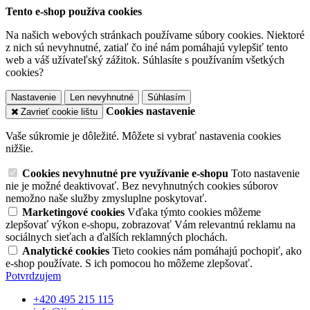
Tento e-shop používa cookies
Na našich webových stránkach používame súbory cookies. Niektoré
z nich sú nevyhnutné, zatiaľ čo iné nám pomáhajú vylepšiť tento
web a váš užívateľský zážitok. Súhlasíte s používaním všetkých
cookies?
Nastavenie
Len nevyhnutné
Súhlasím
Cookies nastavenie
Zavrieť cookie lištu
Vaše súkromie je dôležité. Môžete si vybrať nastavenia cookies
nižšie.
Cookies nevyhnutné pre využívanie e-shopu
Toto nastavenie
nie je možné deaktivovať. Bez nevyhnutných cookies súborov
nemožno naše služby zmysluplne poskytovať.
Marketingové cookies
Vďaka týmto cookies môžeme
zlepšovať výkon e-shopu, zobrazovať Vám relevantnú reklamu na
sociálnych sieťach a ďalších reklamných plochách.
Analytické cookies
Tieto cookies nám pomáhajú pochopiť, ako
e-shop používate. S ich pomocou ho môžeme zlepšovať.
Potvrdzujem
+420 495 215 115