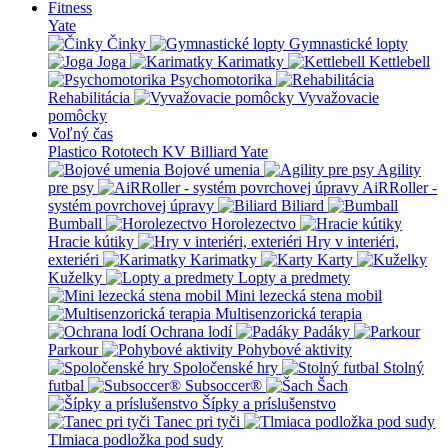
Fitness
Yate
Činky
Gymnastické lopty
Joga
Karimatky
Kettlebell
Psychomotorika
Rehabilitácia
Vyvažovacie
pomôcky
Voľný čas
Plastico Rototech
KV Billiard
Yate
Bojové umenia
Agility
pre psy
AiRRoller -
systém povrchovej úpravy
Biliard
Bumball
Horolezectvo
Hracie kútiky
Hry v interiéri,
exteriéri
Karimatky
Karty
Kuželky
Lopty a predmety
Mini lezecká stena mobil
Multisenzorická terapia
Ochrana lodí
Padáky
Parkour
Pohybové aktivity
Spoločenské hry
Stolný
futbal
Subsoccer®
Šach
Šípky a príslušenstvo
Tanec pri tyči
Tlmiaca podložka pod sudy