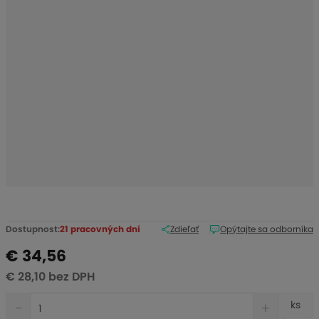
r
o
b
c
u
:
1
-
0
0
1
5
3
Dostupnost:
21 pracovných dní
Zdieľať
Opýtajte sa odborníka
€ 34,56
€ 28,10 bez DPH
S
N
Z
ks
n
a
m