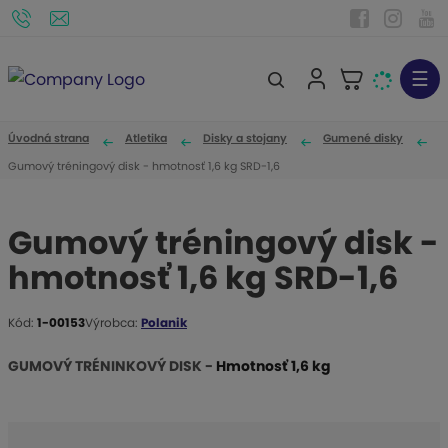
☰
V
y
h
Úvodná strana
Atletika
Disky a stojany
Gumené disky
ľ
Gumový tréningový disk - hmotnosť 1,6 kg SRD-1,6
a
d
Gumový tréningový disk -
á
hmotnosť 1,6 kg SRD-1,6
v
a
n
Kód:
1-00153
Výrobca:
Polanik
K
i
ó
GUMOVÝ TRÉNINKOVÝ DISK -
Hmotnosť 1,6 kg
e
d
v
ý