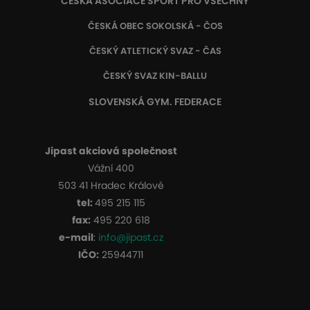
ČESKÁ ASOCIACE SPORT PRO VŠECHNY
ČESKÁ OBEC SOKOLSKÁ - ČOS
ČESKÝ ATLETICKÝ SVAZ - ČAS
ČESKÝ SVAZ KIN-BALLU
SLOVENSKÁ GYM. FEDERACE
Jipast akciová společnost
Vážní 400
503 41 Hradec Králové
tel:
495 215 115
fax:
495 220 618
e-mail
:
info@jipast.cz
IČO:
25944711