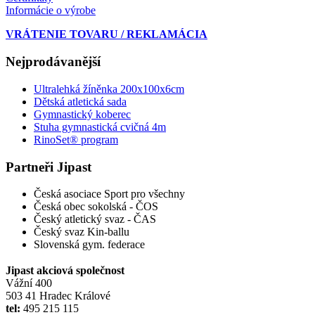
Informácie o výrobe
VRÁTENIE TOVARU / REKLAMÁCIA
Nejprodávanější
Ultralehká žíněnka 200x100x6cm
Dětská atletická sada
Gymnastický koberec
Stuha gymnastická cvičná 4m
RinoSet® program
Partneři Jipast
Česká asociace Sport pro všechny
Česká obec sokolská - ČOS
Český atletický svaz - ČAS
Český svaz Kin-ballu
Slovenská gym. federace
Jipast akciová společnost
Vážní 400
503 41 Hradec Králové
tel:
495 215 115