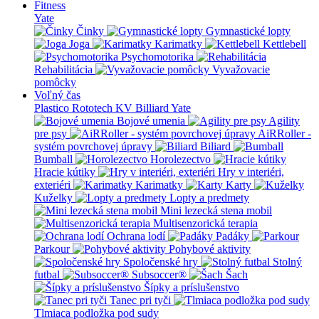
Fitness
Yate
Činky
Gymnastické lopty
Joga
Karimatky
Kettlebell
Psychomotorika
Rehabilitácia
Vyvažovacie
pomôcky
Voľný čas
Plastico Rototech
KV Billiard
Yate
Bojové umenia
Agility
pre psy
AiRRoller -
systém povrchovej úpravy
Biliard
Bumball
Horolezectvo
Hracie kútiky
Hry v interiéri,
exteriéri
Karimatky
Karty
Kuželky
Lopty a predmety
Mini lezecká stena mobil
Multisenzorická terapia
Ochrana lodí
Padáky
Parkour
Pohybové aktivity
Spoločenské hry
Stolný
futbal
Subsoccer®
Šach
Šípky a príslušenstvo
Tanec pri tyči
Tlmiaca podložka pod sudy