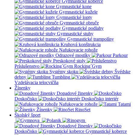
Gymnastické koberce
Gymnastické kone
Gymnastické kužele
Gymnastické lopty
Gymnastické obruče
Gymnastické podlahy
Gymnastické stuhy
Gymnastické trampolíny
Kruhová konštrukcia
Nafukovacie rohože
Odrazové mostíky
Parkour
Preskokové stoly
Príslušenstvo
Rocking´Gym
Systémy skoku
Švédske
debny
Tumbling
Vzdelávacia telocvičňa
Žínenky
Dopadové žinenky
Doskočisko
Doskočisko interiér
Nafukovacie rohože
Tatami
Žínenky
RinoSet
Školský šport
Dopadové žinenky
Doskočisko
Gymnastické koberce