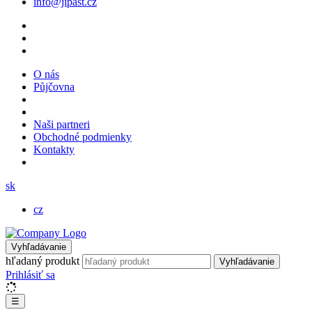
info@jipast.cz
O nás
Půjčovna
Naši partneri
Obchodné podmienky
Kontakty
sk
cz
Vyhľadávanie
hľadaný produkt
Vyhľadávanie
Prihlásiť sa
☰