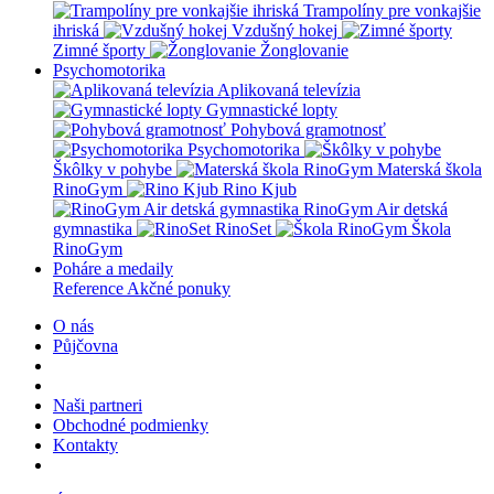
Trampolíny pre vonkajšie
ihriská
Vzdušný hokej
Zimné športy
Žonglovanie
Psychomotorika
Aplikovaná televízia
Gymnastické lopty
Pohybová gramotnosť
Psychomotorika
Škôlky v pohybe
Materská škola
RinoGym
Rino Kjub
RinoGym Air detská
gymnastika
RinoSet
Škola
RinoGym
Poháre a medaily
Reference
Akčné ponuky
O nás
Půjčovna
Naši partneri
Obchodné podmienky
Kontakty