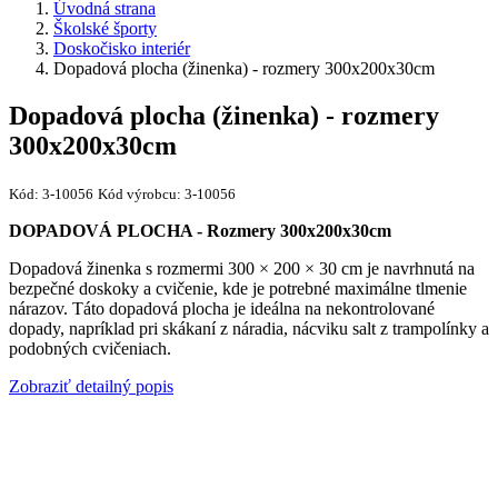
Úvodná strana
Školské športy
Doskočisko interiér
Dopadová plocha (žinenka) - rozmery 300x200x30cm
Dopadová plocha (žinenka) - rozmery
300x200x30cm
Kód:
3-10056
Kód výrobcu:
3-10056
DOPADOVÁ PLOCHA - Rozmery 300x200x30cm
Dopadová žinenka s rozmermi 300 × 200 × 30 cm je navrhnutá na
bezpečné doskoky a cvičenie, kde je potrebné maximálne tlmenie
nárazov. Táto dopadová plocha je ideálna na nekontrolované
dopady, napríklad pri skákaní z náradia, nácviku salt z trampolínky a
podobných cvičeniach.
Zobraziť detailný popis