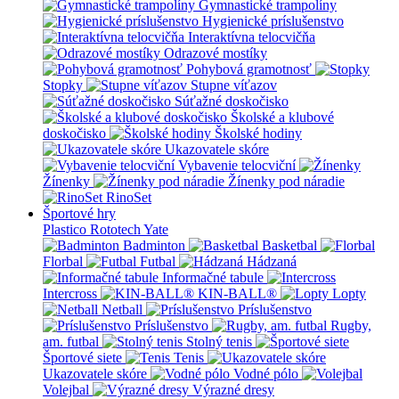
Gymnastické trampolíny
Hygienické príslušenstvo
Interaktívna telocvičňa
Odrazové mostíky
Pohybová gramotnosť
Stopky
Stupne víťazov
Súťažné doskočisko
Školské a klubové
doskočisko
Školské hodiny
Ukazovatele skóre
Vybavenie telocviční
Žínenky
Žínenky pod náradie
RinoSet
Športové hry
Plastico Rototech
Yate
Badminton
Basketbal
Florbal
Futbal
Hádzaná
Informačné tabule
Intercross
KIN-BALL®
Lopty
Netball
Príslušenstvo
Príslušenstvo
Rugby,
am. futbal
Stolný tenis
Športové siete
Tenis
Ukazovatele skóre
Vodné pólo
Volejbal
Výrazné dresy