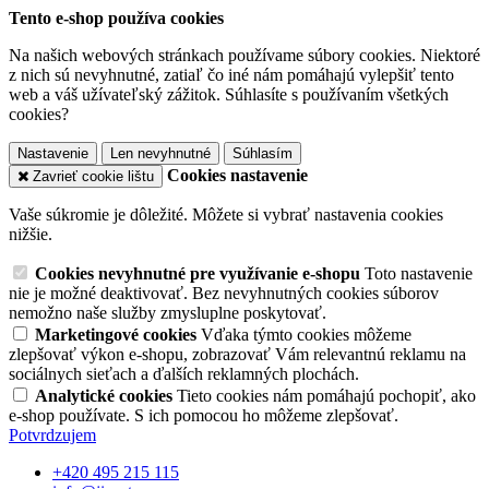
Tento e-shop používa cookies
Na našich webových stránkach používame súbory cookies. Niektoré
z nich sú nevyhnutné, zatiaľ čo iné nám pomáhajú vylepšiť tento
web a váš užívateľský zážitok. Súhlasíte s používaním všetkých
cookies?
Nastavenie
Len nevyhnutné
Súhlasím
Cookies nastavenie
Zavrieť cookie lištu
Vaše súkromie je dôležité. Môžete si vybrať nastavenia cookies
nižšie.
Cookies nevyhnutné pre využívanie e-shopu
Toto nastavenie
nie je možné deaktivovať. Bez nevyhnutných cookies súborov
nemožno naše služby zmysluplne poskytovať.
Marketingové cookies
Vďaka týmto cookies môžeme
zlepšovať výkon e-shopu, zobrazovať Vám relevantnú reklamu na
sociálnych sieťach a ďalších reklamných plochách.
Analytické cookies
Tieto cookies nám pomáhajú pochopiť, ako
e-shop používate. S ich pomocou ho môžeme zlepšovať.
Potvrdzujem
+420 495 215 115