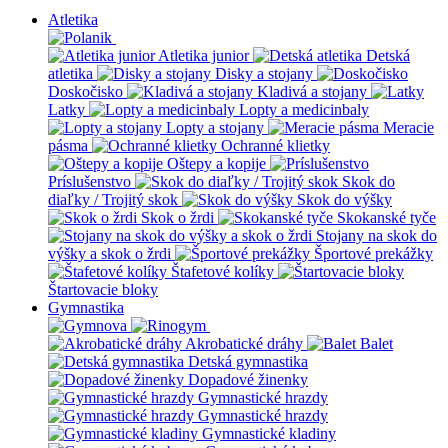
Atletika
Atletika junior
Detská
atletika
Disky a stojany
Doskočisko
Kladivá a stojany
Latky
Lopty a medicinbaly
Lopty a stojany
Meracie
pásma
Ochranné klietky
Oštepy a kopije
Príslušenstvo
Skok do
diaľky / Trojitý skok
Skok do výšky
Skok o žrdi
Skokanské tyče
Stojany na skok do
výšky a skok o žrdi
Športové prekážky
Štafetové kolíky
Štartovacie bloky
Gymnastika
Akrobatické dráhy
Balet
Detská gymnastika
Dopadové žinenky
Gymnastické hrazdy
Gymnastické hrazdy
Gymnastické kladiny