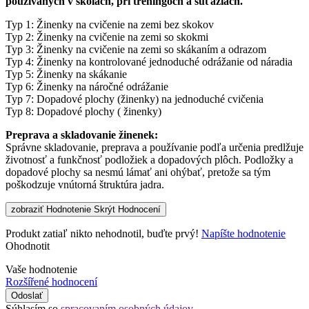
používaných v školách, pri tréningoch a súťažiach.
Typ 1: Žinenky na cvičenie na zemi bez skokov
Typ 2: Žinenky na cvičenie na zemi so skokmi
Typ 3: Žinenky na cvičenie na zemi so skákaním a odrazom
Typ 4: Žinenky na kontrolované jednoduché odrážanie od náradia
Typ 5: Žinenky na skákanie
Typ 6: Žinenky na náročné odrážanie
Typ 7: Dopadové plochy (žinenky) na jednoduché cvičenia
Typ 8: Dopadové plochy ( žinenky)
Preprava a skladovanie žinenek:
Správne skladovanie, preprava a používanie podľa určenia predlžuje
životnosť a funkčnosť podložiek a dopadových plôch. Podložky a
dopadové plochy sa nesmú lámať ani ohýbať, pretože sa tým
poškodzuje vnútorná štruktúra jadra.
zobraziť Hodnotenie
Skrýt Hodnocení
Produkt zatiaľ nikto nehodnotil, buďte prvý!
Napíšte hodnotenie
Ohodnotit
Vaše hodnotenie
Rozšířené hodnocení
Odoslať
Súhlasím so
spracovaním osobných údajov
.