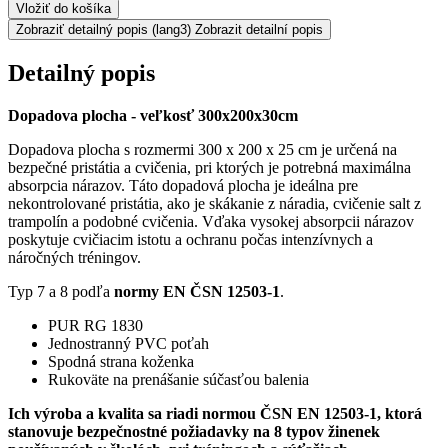
Vložiť do košíka
Zobraziť detailný popis
(lang3) Zobrazit detailní popis
Detailný popis
Dopadova plocha - veľkosť 300x200x30cm
Dopadova plocha s rozmermi 300 x 200 x 25 cm je určená na
bezpečné pristátia a cvičenia, pri ktorých je potrebná maximálna
absorpcia nárazov. Táto dopadová plocha je ideálna pre
nekontrolované pristátia, ako je skákanie z náradia, cvičenie salt z
trampolín a podobné cvičenia. Vďaka vysokej absorpcii nárazov
poskytuje cvičiacim istotu a ochranu počas intenzívnych a
náročných tréningov.
Typ 7 a 8 podľa
normy EN ČSN 12503-1
.
PUR RG 1830
Jednostranný PVC poťah
Spodná strana koženka
Rukoväte na prenášanie súčasťou balenia
Ich výroba a kvalita sa riadi normou ČSN EN 12503-1, ktorá
stanovuje bezpečnostné požiadavky na 8 typov žinenek