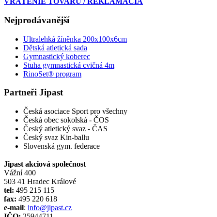
VRÁTENIE TOVARU / REKLAMÁCIA
Nejprodávanější
Ultralehká žíněnka 200x100x6cm
Dětská atletická sada
Gymnastický koberec
Stuha gymnastická cvičná 4m
RinoSet® program
Partneři Jipast
Česká asociace Sport pro všechny
Česká obec sokolská - ČOS
Český atletický svaz - ČAS
Český svaz Kin-ballu
Slovenská gym. federace
Jipast akciová společnost
Vážní 400
503 41 Hradec Králové
tel:
495 215 115
fax:
495 220 618
e-mail
:
info@jipast.cz
IČO:
25944711