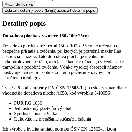
Vložiť do košíka
Zobraziť detailný popis
(lang3) Zobrazit detailní popis
Detailný popis
Dopadová plocha - rozmery 150x100x25cm
Dopadova plocha s rozmermi 150 x 100 x 25 cm je určená na
bezpečné pristátia a cvičenia, pri ktorých je potrebná maximálna
absorpcia nárazov. Táto dopadová plocha je ideálna pre
nekontrolované pristátia, ako je skákanie z náradia, cvičenie salt z
trampolín a podobné cvičenia. Vďaka vysokej absorpcii nárazov
poskytuje cvičiacim istotu a ochranu počas intenzívnych a
náročných tréningov.
Typ 7 a 8 podľa
normy EN ČSN 12503-1.
( na skoky z náradia je
vhodnejšia dopadová plocha A653, kód výrobku 3-10056)
PUR RG 1830
Jednostranný plastelínový obal
Spodná strana koženka
Rukoväte na prenášanie súčasťou balenia
Ich výroba a kvalita sa riadi normou ČSN EN 12503-1, ktorá