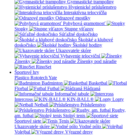
Gymnastické trampolíny
Hygienické príslušenstvo
Interaktívna telocvičňa
Odrazové mostíky
Pohybová gramotnosť
Stopky
Stupne víťazov
Súťažné doskočisko
Školské a klubové
doskočisko
Školské hodiny
Ukazovatele skóre
Vybavenie telocviční
Žínenky
Žínenky pod náradie
RinoSet
Športové hry
Plastico Rototech
Yate
Badminton
Basketbal
Florbal
Futbal
Hádzaná
Informačné tabule
Intercross
KIN-BALL®
Lopty
Netball
Príslušenstvo
Príslušenstvo
Rugby,
am. futbal
Stolný tenis
Športové siete
Tenis
Ukazovatele skóre
Vodné pólo
Volejbal
Výrazné dresy