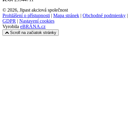
© 2026, Jipast akciová společnost
Prohlášení o přístupnosti
|
Mapa stránek
|
Obchodné podmienky
|
GDPR
|
Nastavení cookies
Vyrobila
eBRÁNA.cz
Scroll na začiatok stránky