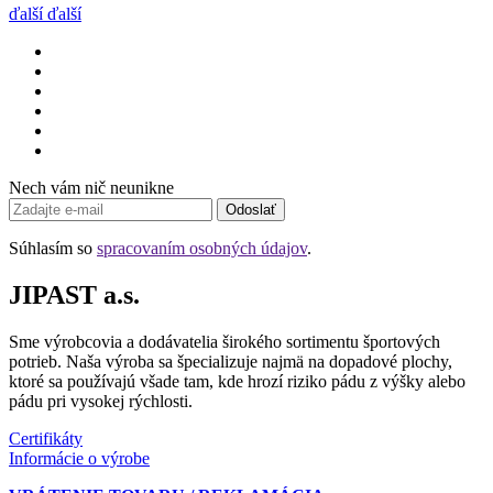
ďalší
ďalší
Nech vám nič neunikne
Odoslať
Súhlasím so
spracovaním osobných údajov
.
JIPAST a.s.
Sme výrobcovia a dodávatelia širokého sortimentu športových
potrieb. Naša výroba sa špecializuje najmä na dopadové plochy,
ktoré sa používajú všade tam, kde hrozí riziko pádu z výšky alebo
pádu pri vysokej rýchlosti.
Certifikáty
Informácie o výrobe