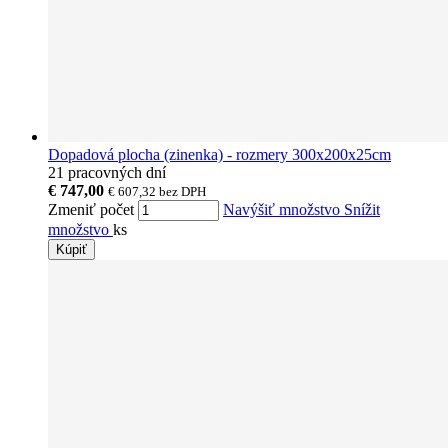
Dopadová plocha (zinenka) - rozmery 300x200x25cm
21 pracovných dní
€ 747,00
€ 607,32
bez DPH
Zmeniť počet
Navýšiť množstvo
Snížit
množstvo
ks
Kúpiť