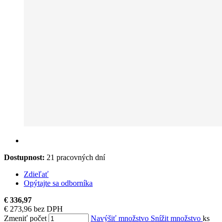
Dostupnost:
21 pracovných dní
Zdieľať
Opýtajte sa odborníka
€ 336,97
€ 273,96 bez DPH
Zmeniť počet
Navýšiť množstvo
Snížit množstvo
ks