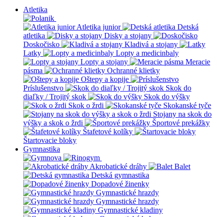
Atletika
Atletika junior
Detská
atletika
Disky a stojany
Doskočisko
Kladivá a stojany
Latky
Lopty a medicinbaly
Lopty a stojany
Meracie
pásma
Ochranné klietky
Oštepy a kopije
Príslušenstvo
Skok do
diaľky / Trojitý skok
Skok do výšky
Skok o žrdi
Skokanské tyče
Stojany na skok do
výšky a skok o žrdi
Športové prekážky
Štafetové kolíky
Štartovacie bloky
Gymnastika
Akrobatické dráhy
Balet
Detská gymnastika
Dopadové žinenky
Gymnastické hrazdy
Gymnastické hrazdy
Gymnastické kladiny