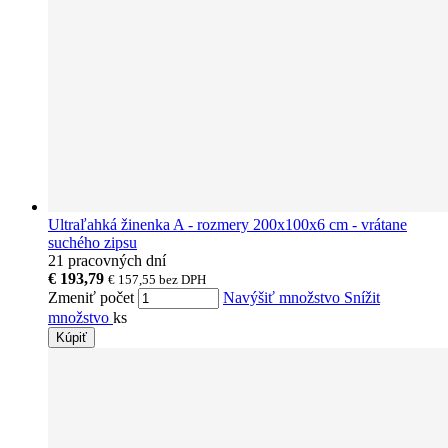
Ultraľahká žinenka A - rozmery 200x100x6 cm - vrátane
suchého zipsu
21 pracovných dní
€ 193,79
€ 157,55
bez DPH
Zmeniť počet
Navýšiť množstvo
Snížit
množstvo
ks
Kúpiť