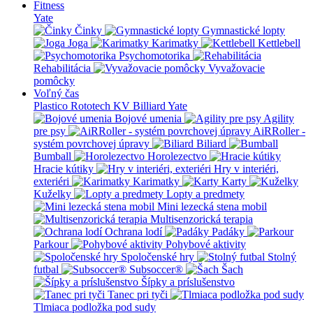
Fitness
Yate
Činky
Gymnastické lopty
Joga
Karimatky
Kettlebell
Psychomotorika
Rehabilitácia
Vyvažovacie
pomôcky
Voľný čas
Plastico Rototech
KV Billiard
Yate
Bojové umenia
Agility
pre psy
AiRRoller -
systém povrchovej úpravy
Biliard
Bumball
Horolezectvo
Hracie kútiky
Hry v interiéri,
exteriéri
Karimatky
Karty
Kuželky
Lopty a predmety
Mini lezecká stena mobil
Multisenzorická terapia
Ochrana lodí
Padáky
Parkour
Pohybové aktivity
Spoločenské hry
Stolný
futbal
Subsoccer®
Šach
Šípky a príslušenstvo
Tanec pri tyči
Tlmiaca podložka pod sudy