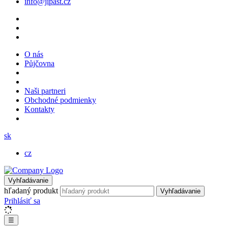
info@jipast.cz
O nás
Půjčovna
Naši partneri
Obchodné podmienky
Kontakty
sk
cz
Vyhľadávanie
hľadaný produkt
Vyhľadávanie
Prihlásiť sa
☰