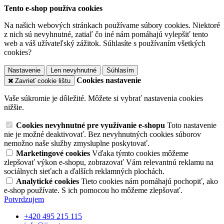
Tento e-shop používa cookies
Na našich webových stránkach používame súbory cookies. Niektoré
z nich sú nevyhnutné, zatiaľ čo iné nám pomáhajú vylepšiť tento
web a váš užívateľský zážitok. Súhlasíte s používaním všetkých
cookies?
Nastavenie
Len nevyhnutné
Súhlasím
Cookies nastavenie
Zavrieť cookie lištu
Vaše súkromie je dôležité. Môžete si vybrať nastavenia cookies
nižšie.
Cookies nevyhnutné pre využívanie e-shopu
Toto nastavenie
nie je možné deaktivovať. Bez nevyhnutných cookies súborov
nemožno naše služby zmysluplne poskytovať.
Marketingové cookies
Vďaka týmto cookies môžeme
zlepšovať výkon e-shopu, zobrazovať Vám relevantnú reklamu na
sociálnych sieťach a ďalších reklamných plochách.
Analytické cookies
Tieto cookies nám pomáhajú pochopiť, ako
e-shop používate. S ich pomocou ho môžeme zlepšovať.
Potvrdzujem
+420 495 215 115