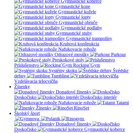
Gymnastické koberce
Gymnastické kone
Gymnastické kužele
Gymnastické lopty
Gymnastické obruče
Gymnastické podlahy
Gymnastické stuhy
Gymnastické trampolíny
Kruhová konštrukcia
Nafukovacie rohože
Odrazové mostíky
Parkour
Preskokové stoly
Príslušenstvo
Rocking´Gym
Systémy skoku
Švédske
debny
Tumbling
Vzdelávacia telocvičňa
Žínenky
Dopadové žinenky
Doskočisko
Doskočisko interiér
Nafukovacie rohože
Tatami
Žínenky
RinoSet
Školský šport
Dopadové žinenky
Doskočisko
Gymnastické koberce