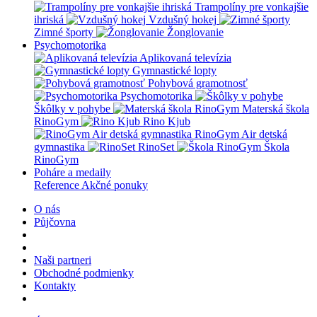
Trampolíny pre vonkajšie
ihriská
Vzdušný hokej
Zimné športy
Žonglovanie
Psychomotorika
Aplikovaná televízia
Gymnastické lopty
Pohybová gramotnosť
Psychomotorika
Škôlky v pohybe
Materská škola
RinoGym
Rino Kjub
RinoGym Air detská
gymnastika
RinoSet
Škola
RinoGym
Poháre a medaily
Reference
Akčné ponuky
O nás
Půjčovna
Naši partneri
Obchodné podmienky
Kontakty