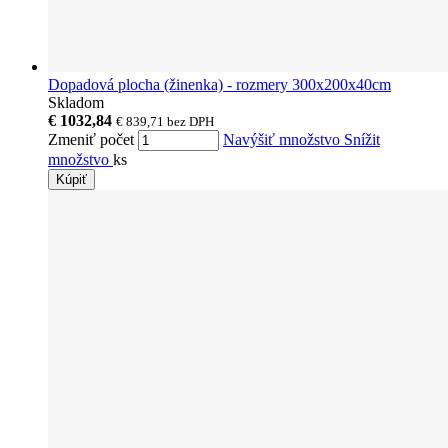
Dopadová plocha (žinenka) - rozmery 300x200x40cm
Skladom
€ 1032,84
€ 839,71
bez DPH
Zmeniť počet
Navýšiť množstvo
Snížit
množstvo
ks
Kúpiť