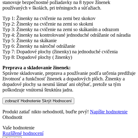
stanovuje bezpečnostné požiadavky na 8 typov žínenek
používaných v školách, pri tréningoch a súťažiach.
Typ 1: Žinenky na cvičenie na zemi bez skokov
Typ 2: Žinenky na cvičenie na zemi so skokmi
Typ 3: Žinenky na cvičenie na zemi so skákaním a odrazom
Typ 4: Žinenky na kontrolované jednoduché odrážanie od náradia
Typ 5: Žinenky na skákanie
Typ 6: Žinenky na náročné odrážanie
Typ 7: Dopadové plochy (žinenky) na jednoduché cvičenia
Typ 8: Dopadové plochy ( žinenky)
Preprava a skladovanie žinenek:
Správne skladovanie, preprava a používanie podľa určenia predlžuje
životnosť a funkčnosť žinenek a dopadových plôch. Žinenky a
dopadové plochy sa nesmú lámať ani ohýbať, pretože sa tým
poškodzuje vnútorná štruktúra jadra.
zobraziť Hodnotenie
Skrýt Hodnocení
Produkt zatiaľ nikto nehodnotil, buďte prvý!
Napíšte hodnotenie
Ohodnotit
Vaše hodnotenie
Rozšířené hodnocení