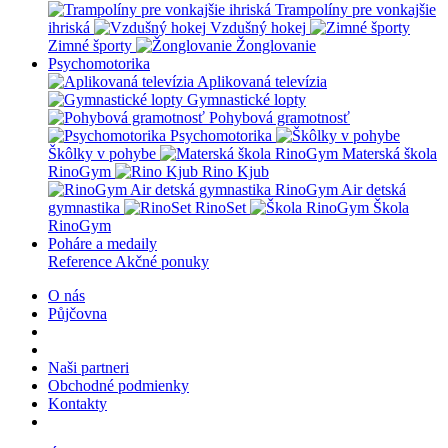
Trampolíny pre vonkajšie
ihriská
Vzdušný hokej
Zimné športy
Žonglovanie
Psychomotorika
Aplikovaná televízia
Gymnastické lopty
Pohybová gramotnosť
Psychomotorika
Škôlky v pohybe
Materská škola
RinoGym
Rino Kjub
RinoGym Air detská
gymnastika
RinoSet
Škola
RinoGym
Poháre a medaily
Reference
Akčné ponuky
O nás
Půjčovna
Naši partneri
Obchodné podmienky
Kontakty