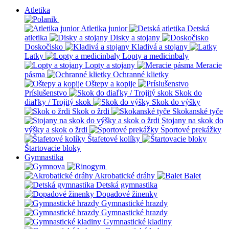
Atletika
Atletika junior
Detská
atletika
Disky a stojany
Doskočisko
Kladivá a stojany
Latky
Lopty a medicinbaly
Lopty a stojany
Meracie
pásma
Ochranné klietky
Oštepy a kopije
Príslušenstvo
Skok do
diaľky / Trojitý skok
Skok do výšky
Skok o žrdi
Skokanské tyče
Stojany na skok do
výšky a skok o žrdi
Športové prekážky
Štafetové kolíky
Štartovacie bloky
Gymnastika
Akrobatické dráhy
Balet
Detská gymnastika
Dopadové žinenky
Gymnastické hrazdy
Gymnastické hrazdy
Gymnastické kladiny