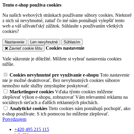
Tento e-shop používa cookies
Na našich webových stránkach používame súbory cookies. Niektoré
z nich sú nevyhnutné, zatiaľ čo iné nám pomáhajú vylepšiť tento
web a váš užívateľský zážitok. Súhlasíte s používaním všetkých
cookies?
Nastavenie
Len nevyhnutné
Súhlasím
Cookies nastavenie
Zavrieť cookie lištu
Vaše súkromie je dôležité. Môžete si vybrať nastavenia cookies
nižšie.
Cookies nevyhnutné pre využívanie e-shopu
Toto nastavenie
nie je možné deaktivovať. Bez nevyhnutných cookies súborov
nemožno naše služby zmysluplne poskytovať.
Marketingové cookies
Vďaka týmto cookies môžeme
zlepšovať výkon e-shopu, zobrazovať Vám relevantnú reklamu na
sociálnych sieťach a ďalších reklamných plochách.
Analytické cookies
Tieto cookies nám pomáhajú pochopiť, ako
e-shop používate. S ich pomocou ho môžeme zlepšovať.
Potvrdzujem
+420 495 215 115