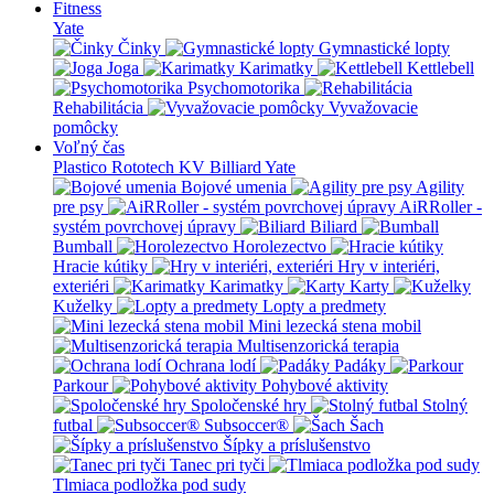
Fitness
Yate
Činky
Gymnastické lopty
Joga
Karimatky
Kettlebell
Psychomotorika
Rehabilitácia
Vyvažovacie
pomôcky
Voľný čas
Plastico Rototech
KV Billiard
Yate
Bojové umenia
Agility
pre psy
AiRRoller -
systém povrchovej úpravy
Biliard
Bumball
Horolezectvo
Hracie kútiky
Hry v interiéri,
exteriéri
Karimatky
Karty
Kuželky
Lopty a predmety
Mini lezecká stena mobil
Multisenzorická terapia
Ochrana lodí
Padáky
Parkour
Pohybové aktivity
Spoločenské hry
Stolný
futbal
Subsoccer®
Šach
Šípky a príslušenstvo
Tanec pri tyči
Tlmiaca podložka pod sudy