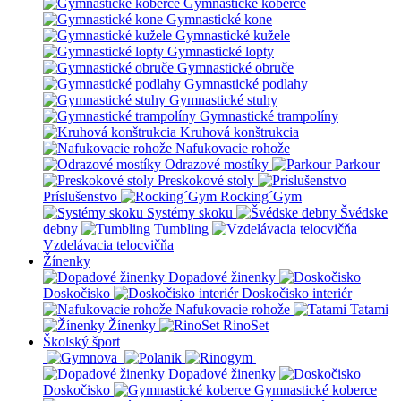
Gymnastické koberce
Gymnastické kone
Gymnastické kužele
Gymnastické lopty
Gymnastické obruče
Gymnastické podlahy
Gymnastické stuhy
Gymnastické trampolíny
Kruhová konštrukcia
Nafukovacie rohože
Odrazové mostíky
Parkour
Preskokové stoly
Príslušenstvo
Rocking´Gym
Systémy skoku
Švédske
debny
Tumbling
Vzdelávacia telocvičňa
Žínenky
Dopadové žinenky
Doskočisko
Doskočisko interiér
Nafukovacie rohože
Tatami
Žínenky
RinoSet
Školský šport
Dopadové žinenky
Doskočisko
Gymnastické koberce