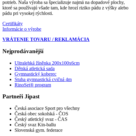
potrieb. Naša výroba sa špecializuje najmä na dopadové plochy,
ktoré sa používajú všade tam, kde hrozí riziko pádu z výšky alebo
pádu pri vysokej rýchlosti.
Certifikáty
Informácie o výrobe
VRÁTENIE TOVARU / REKLAMÁCIA
Nejprodávanější
Ultralehká žíněnka 200x100x6cm
Dětská atletická sada
Gymnastický koberec
Stuha gymnastická cvičná 4m
RinoSet® program
Partneři Jipast
Česká asociace Sport pro všechny
Česká obec sokolská - ČOS
Český atletický svaz - ČAS
Český svaz Kin-ballu
Slovenská gym. federace