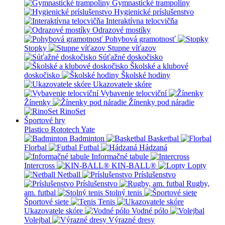
Gymnastické trampolíny
Hygienické príslušenstvo
Interaktívna telocvičňa
Odrazové mostíky
Pohybová gramotnosť
Stopky
Stupne víťazov
Súťažné doskočisko
Školské a klubové
doskočisko
Školské hodiny
Ukazovatele skóre
Vybavenie telocviční
Žínenky
Žínenky pod náradie
RinoSet
Športové hry
Plastico Rototech
Yate
Badminton
Basketbal
Florbal
Futbal
Hádzaná
Informačné tabule
Intercross
KIN-BALL®
Lopty
Netball
Príslušenstvo
Príslušenstvo
Rugby,
am. futbal
Stolný tenis
Športové siete
Tenis
Ukazovatele skóre
Vodné pólo
Volejbal
Výrazné dresy