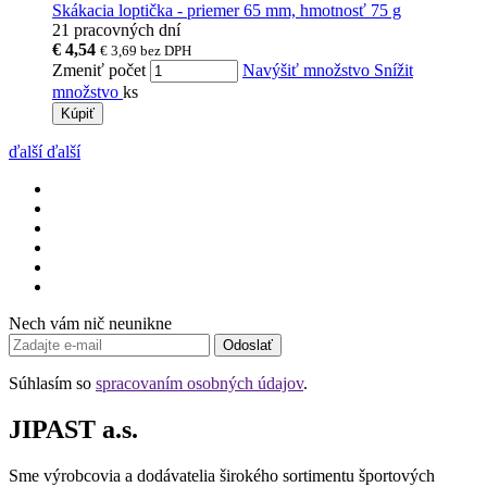
Skákacia loptička - priemer 65 mm, hmotnosť 75 g
21 pracovných dní
€ 4,54
€ 3,69
bez DPH
Zmeniť počet
Navýšiť množstvo
Snížit
množstvo
ks
Kúpiť
ďalší
ďalší
Nech vám nič neunikne
Odoslať
Súhlasím so
spracovaním osobných údajov
.
JIPAST a.s.
Sme výrobcovia a dodávatelia širokého sortimentu športových