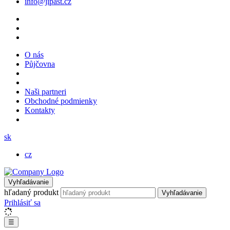
info@jipast.cz
O nás
Půjčovna
Naši partneri
Obchodné podmienky
Kontakty
sk
cz
Vyhľadávanie
hľadaný produkt
Vyhľadávanie
Prihlásiť sa
☰