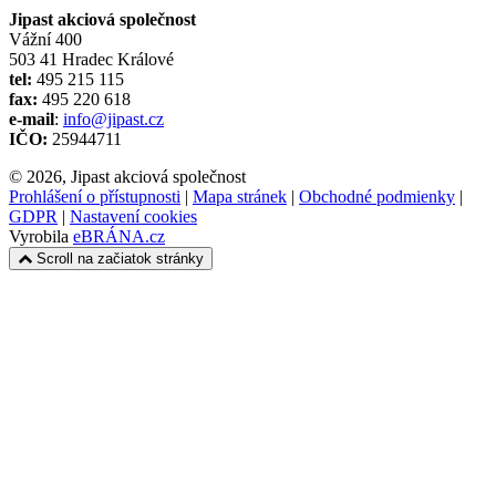
Jipast akciová společnost
Vážní 400
503 41 Hradec Králové
tel:
495 215 115
fax:
495 220 618
e-mail
:
info@jipast.cz
IČO:
25944711
© 2026, Jipast akciová společnost
Prohlášení o přístupnosti
|
Mapa stránek
|
Obchodné podmienky
|
GDPR
|
Nastavení cookies
Vyrobila
eBRÁNA.cz
Scroll na začiatok stránky