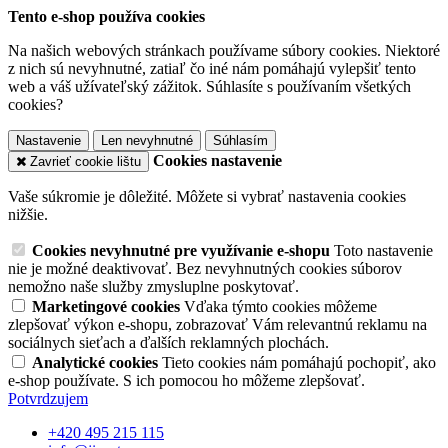
Tento e-shop používa cookies
Na našich webových stránkach používame súbory cookies. Niektoré
z nich sú nevyhnutné, zatiaľ čo iné nám pomáhajú vylepšiť tento
web a váš užívateľský zážitok. Súhlasíte s používaním všetkých
cookies?
Nastavenie
Len nevyhnutné
Súhlasím
Cookies nastavenie
Zavrieť cookie lištu
Vaše súkromie je dôležité. Môžete si vybrať nastavenia cookies
nižšie.
Cookies nevyhnutné pre využívanie e-shopu
Toto nastavenie
nie je možné deaktivovať. Bez nevyhnutných cookies súborov
nemožno naše služby zmysluplne poskytovať.
Marketingové cookies
Vďaka týmto cookies môžeme
zlepšovať výkon e-shopu, zobrazovať Vám relevantnú reklamu na
sociálnych sieťach a ďalších reklamných plochách.
Analytické cookies
Tieto cookies nám pomáhajú pochopiť, ako
e-shop používate. S ich pomocou ho môžeme zlepšovať.
Potvrdzujem
+420 495 215 115