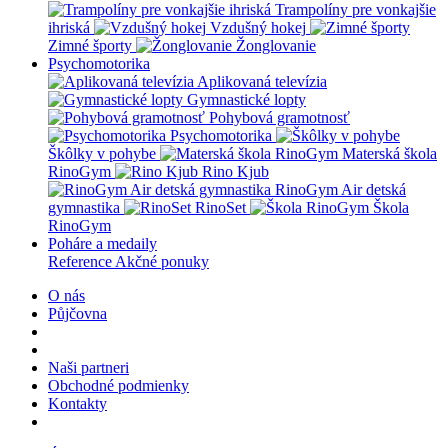
Trampolíny pre vonkajšie
ihriská
Vzdušný hokej
Zimné športy
Žonglovanie
Psychomotorika
Aplikovaná televízia
Gymnastické lopty
Pohybová gramotnosť
Psychomotorika
Škôlky v pohybe
Materská škola
RinoGym
Rino Kjub
RinoGym Air detská
gymnastika
RinoSet
Škola
RinoGym
Poháre a medaily
Reference
Akčné ponuky
O nás
Půjčovna
Naši partneri
Obchodné podmienky
Kontakty