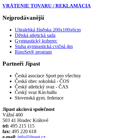
VRÁTENIE TOVARU / REKLAMÁCIA
Nejprodávanější
Ultralehká žíněnka 200x100x6cm
Dětská atletická sada
Gymnastický koberec
Stuha gymnastická cvičná 4m
RinoSet® program
Partneři Jipast
Česká asociace Sport pro všechny
Česká obec sokolská - ČOS
Český atletický svaz - ČAS
Český svaz Kin-ballu
Slovenská gym. federace
Jipast akciová společnost
Vážní 400
503 41 Hradec Králové
tel:
495 215 115
fax:
495 220 618
e-mail
:
info@jipast.cz