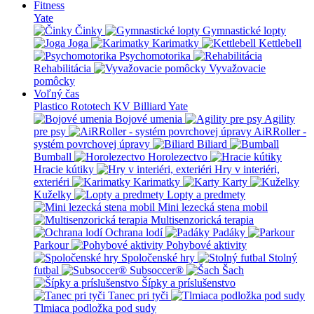
Fitness
Yate
Činky
Gymnastické lopty
Joga
Karimatky
Kettlebell
Psychomotorika
Rehabilitácia
Vyvažovacie
pomôcky
Voľný čas
Plastico Rototech
KV Billiard
Yate
Bojové umenia
Agility
pre psy
AiRRoller -
systém povrchovej úpravy
Biliard
Bumball
Horolezectvo
Hracie kútiky
Hry v interiéri,
exteriéri
Karimatky
Karty
Kuželky
Lopty a predmety
Mini lezecká stena mobil
Multisenzorická terapia
Ochrana lodí
Padáky
Parkour
Pohybové aktivity
Spoločenské hry
Stolný
futbal
Subsoccer®
Šach
Šípky a príslušenstvo
Tanec pri tyči
Tlmiaca podložka pod sudy