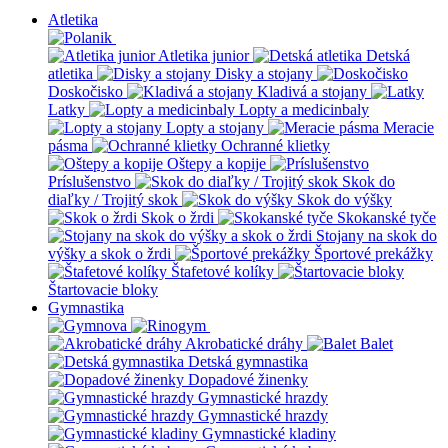
Atletika
Atletika junior
Detská
atletika
Disky a stojany
Doskočisko
Kladivá a stojany
Latky
Lopty a medicinbaly
Lopty a stojany
Meracie
pásma
Ochranné klietky
Oštepy a kopije
Príslušenstvo
Skok do
diaľky / Trojitý skok
Skok do výšky
Skok o žrdi
Skokanské tyče
Stojany na skok do
výšky a skok o žrdi
Športové prekážky
Štafetové kolíky
Štartovacie bloky
Gymnastika
Akrobatické dráhy
Balet
Detská gymnastika
Dopadové žinenky
Gymnastické hrazdy
Gymnastické hrazdy
Gymnastické kladiny