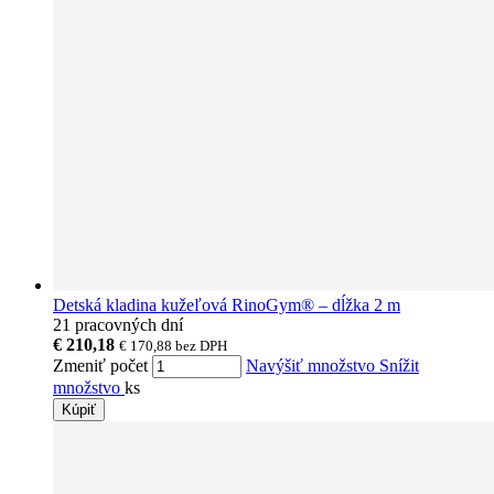
Detská kladina kužeľová RinoGym® – dĺžka 2 m
21 pracovných dní
€ 210,18
€ 170,88
bez DPH
Zmeniť počet
Navýšiť množstvo
Snížit
množstvo
ks
Kúpiť