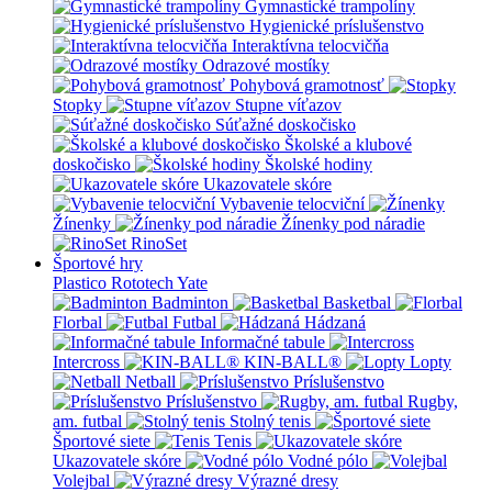
Gymnastické trampolíny
Hygienické príslušenstvo
Interaktívna telocvičňa
Odrazové mostíky
Pohybová gramotnosť
Stopky
Stupne víťazov
Súťažné doskočisko
Školské a klubové
doskočisko
Školské hodiny
Ukazovatele skóre
Vybavenie telocviční
Žínenky
Žínenky pod náradie
RinoSet
Športové hry
Plastico Rototech
Yate
Badminton
Basketbal
Florbal
Futbal
Hádzaná
Informačné tabule
Intercross
KIN-BALL®
Lopty
Netball
Príslušenstvo
Príslušenstvo
Rugby,
am. futbal
Stolný tenis
Športové siete
Tenis
Ukazovatele skóre
Vodné pólo
Volejbal
Výrazné dresy