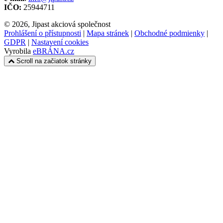
IČO:
25944711
© 2026, Jipast akciová společnost
Prohlášení o přístupnosti
|
Mapa stránek
|
Obchodné podmienky
|
GDPR
|
Nastavení cookies
Vyrobila
eBRÁNA.cz
Scroll na začiatok stránky