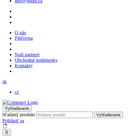
info@jipast.cz
O nás
Půjčovna
Naši partneri
Obchodné podmienky
Kontakty
sk
cz
Vyhľadávanie
hľadaný produkt
Vyhľadávanie
Prihlásiť sa
☰