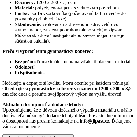
Rozmery
: 1200 x 200 x 3,5 cm
Materiál:
polyetylénová pena s velúrovým povrchom
Farba:
podľa vzorkovníka (požadovanú farbu uveďte do
poznámky pri objednávke)
Skladovanie:
zrolovaná na drevenom jadre, velúrovou
stranou nahor, zaistená popruhom alebo suchým zipsom.
Môže sa skladovať nastojato alebo zavesené (jadro nie je
súčasťou balenia).
Prečo si vybrať tento gymnastický koberec?
Bezpečnosť:
maximálna ochrana vďaka tlmiacemu materiálu.
Odolnosť.
Prispôsobenie.
Nečakajte a doprajte si kvalitu, ktorú oceníte pri každom tréningu!
Objednajte si
gymnastický koberec s rozmermi 1200 x 200 x 3,5
cm
ešte dnes a posuňte svoj športový výkon na vyššiu úroveň.
Aktuálna dostupnosť a dodacie lehoty:
Upozorňujeme, že z dôvodu dočasného výpadku materiálu u nášho
dodávateľa môžu byť dodacie lehoty dlhšie. Pre aktuálne informácie
o dostupnosti nás prosím kontaktujte na
info@jipast.cz
. Ďakujeme
vám za pochopenie.