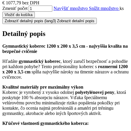
€ 1077,79 bez DPH
Zmeniť počet
Navýšiť množstvo
Snížit množstvo
ks
Vložiť do košíka
Zobraziť detailný popis
(lang3) Zobrazit detailní popis
Detailný popis
Gymnastický koberec 1200 x 200 x 3,5 cm - najvyššia kvalita na
bezpečné cvičenie
Hľadáte
gymnastický koberec
, ktorý zaručí bezpečnosť a pohodlie
pri každom pohybe? Tento profesionálny koberec s
rozmermi 1200
x 200 x 3,5 cm
spĺňa najvyššie nároky na tlmenie nárazov a ochranu
cvičencov.
Kvalitné materiály pre maximálny výkon
Koberec je vyrobený z vysoko odolnej
polyetylénovej peny
, ktorá
poskytuje 100 % absorpciu nárazov. Vďaka špeciálnemu
velúrovému povrchu minimalizuje riziko popálenia pokožky pri
kontakte, čo ocenia najmä profesionáli a amatéri pri tréningu
gymnastiky, akrobacie alebo iných športových aktivít.
Kľúčové vlastnosti gymnastického koberca: