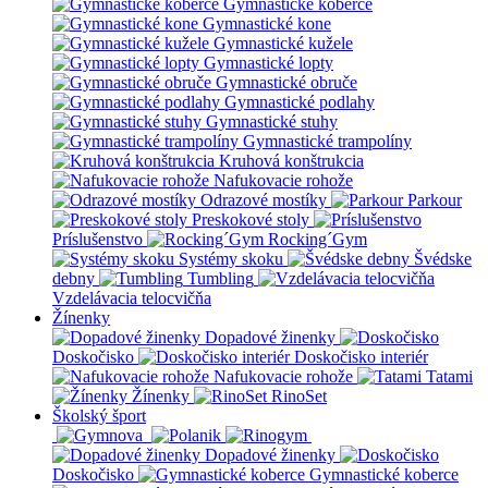
Gymnastické koberce
Gymnastické kone
Gymnastické kužele
Gymnastické lopty
Gymnastické obruče
Gymnastické podlahy
Gymnastické stuhy
Gymnastické trampolíny
Kruhová konštrukcia
Nafukovacie rohože
Odrazové mostíky
Parkour
Preskokové stoly
Príslušenstvo
Rocking´Gym
Systémy skoku
Švédske
debny
Tumbling
Vzdelávacia telocvičňa
Žínenky
Dopadové žinenky
Doskočisko
Doskočisko interiér
Nafukovacie rohože
Tatami
Žínenky
RinoSet
Školský šport
Dopadové žinenky
Doskočisko
Gymnastické koberce