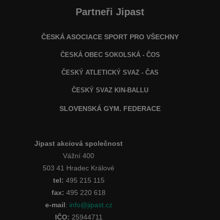
Partneři Jipast
ČESKÁ ASOCIACE SPORT PRO VŠECHNY
ČESKÁ OBEC SOKOLSKÁ - ČOS
ČESKÝ ATLETICKÝ SVAZ - ČAS
ČESKÝ SVAZ KIN-BALLU
SLOVENSKÁ GYM. FEDERACE
Jipast akciová společnost
Vážní 400
503 41 Hradec Králové
tel:
495 215 115
fax:
495 220 618
e-mail
:
info@jipast.cz
IČO:
25944711