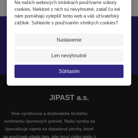
Na našich webových stránkach používame súbory
cookies. Niektoré z nich sú nevyhnutné, zatiaľ čo iné
nám pomáhajú vylepšiť tento web a váš užívateľský
zážitok. Súhlasíte s používaním všetkých cookies?
Nech vám nič neunikne
Nastavenie
Len nevyhnutné
Súhlasím so
spracovaním osobných údajov
.
Súhlasím
JIPAST a.s.
Sme výrobcovia a dodávatelia širokého
sortimentu športových potrieb. Naša výroba sa
špecializuje najmä na dopadové plochy, ktoré
sa používajú všade tam, kde hrozí riziko pádu z