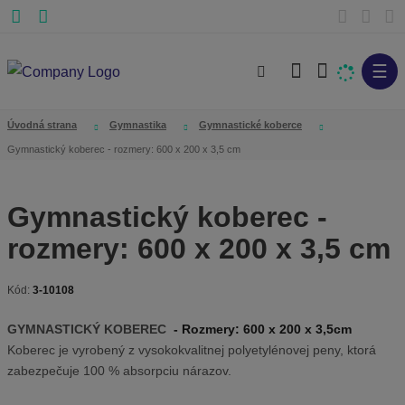
☰
V
y
h
Úvodná strana
Gymnastika
Gymnastické koberce
ľ
Gymnastický koberec - rozmery: 600 x 200 x 3,5 cm
a
d
Gymnastický koberec -
á
rozmery: 600 x 200 x 3,5 cm
v
a
n
Kód:
3-10108
K
i
ó
GYMNASTICKÝ KOBEREC
- Rozmery: 600 x 200 x 3,5cm
e
d
Koberec je vyrobený z vysokokvalitnej polyetylénovej peny, ktorá
v
zabezpečuje 100 % absorpciu nárazov.
ý