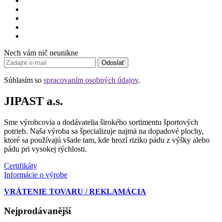
Nech vám nič neunikne
Odoslať
Súhlasím so
spracovaním osobných údajov
.
JIPAST a.s.
Sme výrobcovia a dodávatelia širokého sortimentu športových
potrieb. Naša výroba sa špecializuje najmä na dopadové plochy,
ktoré sa používajú všade tam, kde hrozí riziko pádu z výšky alebo
pádu pri vysokej rýchlosti.
Certifikáty
Informácie o výrobe
VRÁTENIE TOVARU / REKLAMÁCIA
Nejprodávanější