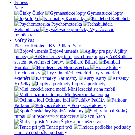
Fitness
Yate
Činky
Gymnastické lopty
Joga
Karimatky
Kettlebell
Psychomotorika
Rehabilitácia
Vyvažovacie
pomôcky
Voľný čas
Plastico Rototech
KV Billiard
Yate
Bojové umenia
Agility
pre psy
AiRRoller -
systém povrchovej úpravy
Biliard
Bumball
Horolezectvo
Hracie kútiky
Hry v interiéri,
exteriéri
Karimatky
Karty
Kuželky
Lopty a predmety
Mini lezecká stena mobil
Multisenzorická terapia
Ochrana lodí
Padáky
Parkour
Pohybové aktivity
Spoločenské hry
Stolný
futbal
Subsoccer®
Šach
Šípky a príslušenstvo
Tanec pri tyči
Tlmiaca podložka pod sudy