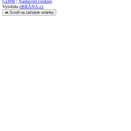
GDPR
|
Nastavení cookies
Vyrobila
eBRÁNA.cz
Scroll na začiatok stránky