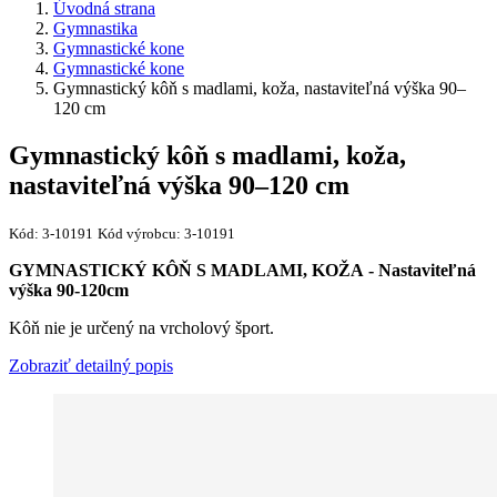
Úvodná strana
Gymnastika
Gymnastické kone
Gymnastické kone
Gymnastický kôň s madlami, koža, nastaviteľná výška 90–
120 cm
Gymnastický kôň s madlami, koža,
nastaviteľná výška 90–120 cm
Kód:
3-10191
Kód výrobcu:
3-10191
GYMNASTICKÝ KÔŇ S MADLAMI, KOŽA
- Nastaviteľná
výška 90-120cm
Kôň nie je určený na vrcholový šport.
Zobraziť detailný popis