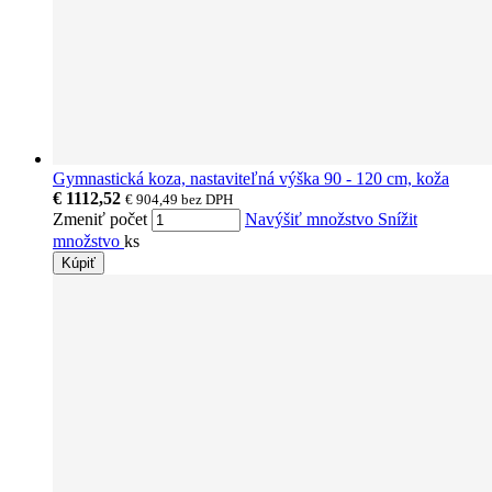
Gymnastická koza, nastaviteľná výška 90 - 120 cm, koža
€ 1112,52
€ 904,49
bez DPH
Zmeniť počet
Navýšiť množstvo
Snížit
množstvo
ks
Kúpiť