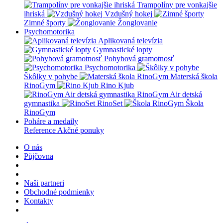
Trampolíny pre vonkajšie
ihriská
Vzdušný hokej
Zimné športy
Žonglovanie
Psychomotorika
Aplikovaná televízia
Gymnastické lopty
Pohybová gramotnosť
Psychomotorika
Škôlky v pohybe
Materská škola
RinoGym
Rino Kjub
RinoGym Air detská
gymnastika
RinoSet
Škola
RinoGym
Poháre a medaily
Reference
Akčné ponuky
O nás
Půjčovna
Naši partneri
Obchodné podmienky
Kontakty