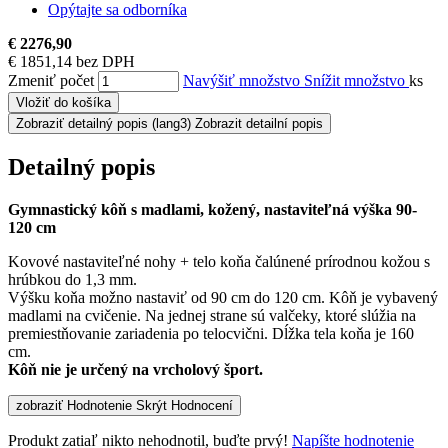
Opýtajte sa odborníka
€ 2276,90
€ 1851,14 bez DPH
Zmeniť počet
Navýšiť množstvo
Snížit množstvo
ks
Vložiť do košíka
Zobraziť detailný popis
(lang3) Zobrazit detailní popis
Detailný popis
Gymnastický kôň s madlami, kožený, nastaviteľná výška 90-
120 cm
Kovové nastaviteľné nohy + telo koňa čalúnené prírodnou kožou s
hrúbkou do 1,3 mm.
Výšku koňa možno nastaviť od 90 cm do 120 cm. Kôň je vybavený
madlami na cvičenie. Na jednej strane sú valčeky, ktoré slúžia na
premiestňovanie zariadenia po telocvični. Dĺžka tela koňa je 160
cm.
Kôň nie je určený na vrcholový šport.
zobraziť Hodnotenie
Skrýt Hodnocení
Produkt zatiaľ nikto nehodnotil, buďte prvý!
Napíšte hodnotenie