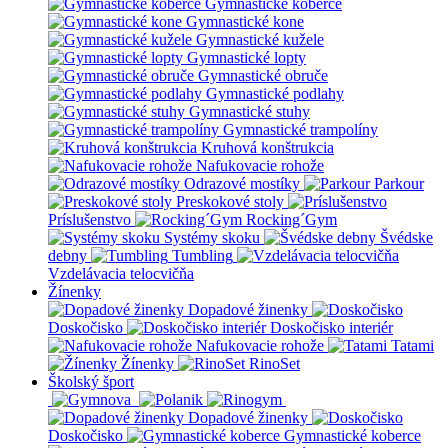
Gymnastické koberce
Gymnastické kone
Gymnastické kužele
Gymnastické lopty
Gymnastické obruče
Gymnastické podlahy
Gymnastické stuhy
Gymnastické trampolíny
Kruhová konštrukcia
Nafukovacie rohože
Odrazové mostíky
Parkour
Preskokové stoly
Príslušenstvo
Rocking´Gym
Systémy skoku
Švédske
debny
Tumbling
Vzdelávacia telocvičňa
Žínenky
Dopadové žinenky
Doskočisko
Doskočisko interiér
Nafukovacie rohože
Tatami
Žínenky
RinoSet
Školský šport
Dopadové žinenky
Doskočisko
Gymnastické koberce