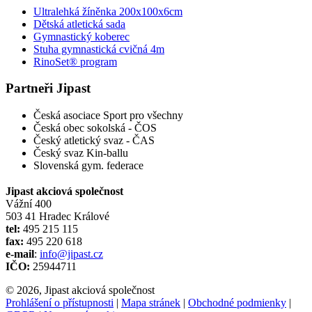
Ultralehká žíněnka 200x100x6cm
Dětská atletická sada
Gymnastický koberec
Stuha gymnastická cvičná 4m
RinoSet® program
Partneři Jipast
Česká asociace Sport pro všechny
Česká obec sokolská - ČOS
Český atletický svaz - ČAS
Český svaz Kin-ballu
Slovenská gym. federace
Jipast akciová společnost
Vážní 400
503 41 Hradec Králové
tel:
495 215 115
fax:
495 220 618
e-mail
:
info@jipast.cz
IČO:
25944711
© 2026, Jipast akciová společnost
Prohlášení o přístupnosti
|
Mapa stránek
|
Obchodné podmienky
|