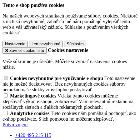
Tento e-shop používa cookies
Na našich webových stránkach používame súbory cookies. Niektoré
z nich sú nevyhnutné, zatiaľ čo iné nám pomáhajú vylepšiť tento
web a váš užívateľský zážitok. Súhlasíte s používaním všetkých
cookies?
Nastavenie
Len nevyhnutné
Súhlasím
Cookies nastavenie
Zavrieť cookie lištu
Vaše súkromie je dôležité. Môžete si vybrať nastavenia cookies
nižšie.
Cookies nevyhnutné pre využívanie e-shopu
Toto nastavenie
nie je možné deaktivovať. Bez nevyhnutných cookies súborov
nemožno naše služby zmysluplne poskytovať.
Marketingové cookies
Vďaka týmto cookies môžeme
zlepšovať výkon e-shopu, zobrazovať Vám relevantnú reklamu na
sociálnych sieťach a ďalších reklamných plochách.
Analytické cookies
Tieto cookies nám pomáhajú pochopiť, ako
e-shop používate. S ich pomocou ho môžeme zlepšovať.
Potvrdzujem
+420 495 215 115