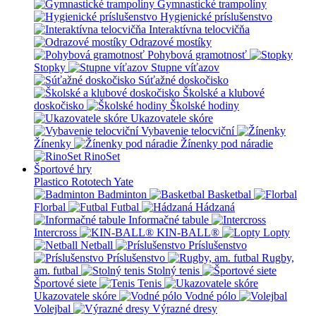
Gymnastické trampolíny
Hygienické príslušenstvo
Interaktívna telocvičňa
Odrazové mostíky
Pohybová gramotnosť
Stopky
Stupne víťazov
Súťažné doskočisko
Školské a klubové
doskočisko
Školské hodiny
Ukazovatele skóre
Vybavenie telocviční
Žínenky
Žínenky pod náradie
RinoSet
Športové hry
Plastico Rototech
Yate
Badminton
Basketbal
Florbal
Futbal
Hádzaná
Informačné tabule
Intercross
KIN-BALL®
Lopty
Netball
Príslušenstvo
Príslušenstvo
Rugby,
am. futbal
Stolný tenis
Športové siete
Tenis
Ukazovatele skóre
Vodné pólo
Volejbal
Výrazné dresy