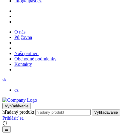
info@jipast.cz
O nás
Půjčovna
Naši partneri
Obchodné podmienky
Kontakty
sk
cz
Vyhľadávanie
hľadaný produkt
Vyhľadávanie
Prihlásiť sa
☰