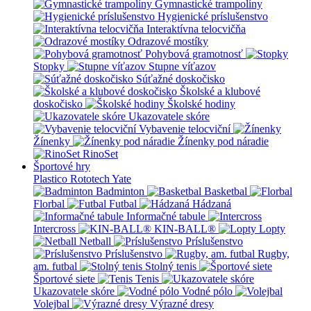
Gymnastické trampolíny
Hygienické príslušenstvo
Interaktívna telocvičňa
Odrazové mostíky
Pohybová gramotnosť
Stopky
Stupne víťazov
Súťažné doskočisko
Školské a klubové
doskočisko
Školské hodiny
Ukazovatele skóre
Vybavenie telocviční
Žínenky
Žínenky pod náradie
RinoSet
Športové hry
Plastico Rototech
Yate
Badminton
Basketbal
Florbal
Futbal
Hádzaná
Informačné tabule
Intercross
KIN-BALL®
Lopty
Netball
Príslušenstvo
Príslušenstvo
Rugby,
am. futbal
Stolný tenis
Športové siete
Tenis
Ukazovatele skóre
Vodné pólo
Volejbal
Výrazné dresy