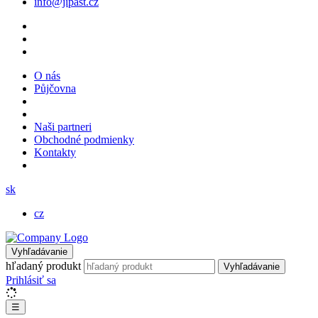
info@jipast.cz
O nás
Půjčovna
Naši partneri
Obchodné podmienky
Kontakty
sk
cz
Vyhľadávanie
hľadaný produkt
Vyhľadávanie
Prihlásiť sa
☰