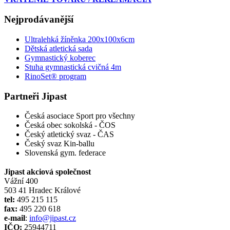
Nejprodávanější
Ultralehká žíněnka 200x100x6cm
Dětská atletická sada
Gymnastický koberec
Stuha gymnastická cvičná 4m
RinoSet® program
Partneři Jipast
Česká asociace Sport pro všechny
Česká obec sokolská - ČOS
Český atletický svaz - ČAS
Český svaz Kin-ballu
Slovenská gym. federace
Jipast akciová společnost
Vážní 400
503 41 Hradec Králové
tel:
495 215 115
fax:
495 220 618
e-mail
:
info@jipast.cz
IČO:
25944711