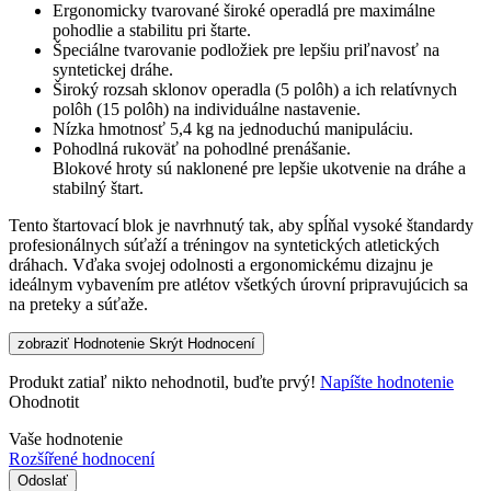
Ergonomicky tvarované široké operadlá pre maximálne
pohodlie a stabilitu pri štarte.
Špeciálne tvarovanie podložiek pre lepšiu priľnavosť na
syntetickej dráhe.
Široký rozsah sklonov operadla (5 polôh) a ich relatívnych
polôh (15 polôh) na individuálne nastavenie.
Nízka hmotnosť 5,4 kg na jednoduchú manipuláciu.
Pohodlná rukoväť na pohodlné prenášanie.
Blokové hroty sú naklonené pre lepšie ukotvenie na dráhe a
stabilný štart.
Tento štartovací blok je navrhnutý tak, aby spĺňal vysoké štandardy
profesionálnych súťaží a tréningov na syntetických atletických
dráhach. Vďaka svojej odolnosti a ergonomickému dizajnu je
ideálnym vybavením pre atlétov všetkých úrovní pripravujúcich sa
na preteky a súťaže.
zobraziť Hodnotenie
Skrýt Hodnocení
Produkt zatiaľ nikto nehodnotil, buďte prvý!
Napíšte hodnotenie
Ohodnotit
Vaše hodnotenie
Rozšířené hodnocení
Odoslať