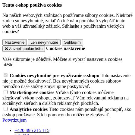
Tento e-shop používa cookies
Na našich webových stránkach používame súbory cookies. Niektoré
z nich sú nevyhnutné, zatiaľ čo iné nám pomáhajú vylepšiť tento
web a váš užívateľský zážitok. Súhlasíte s používaním všetkých
cookies?
Nastavenie
Len nevyhnutné
Súhlasím
Cookies nastavenie
Zavrieť cookie lištu
Vaše súkromie je dôležité. Môžete si vybrať nastavenia cookies
nižšie.
Cookies nevyhnutné pre využívanie e-shopu
Toto nastavenie
nie je možné deaktivovať. Bez nevyhnutných cookies súborov
nemožno naše služby zmysluplne poskytovať.
Marketingové cookies
Vďaka týmto cookies môžeme
zlepšovať výkon e-shopu, zobrazovať Vám relevantnú reklamu na
sociálnych sieťach a ďalších reklamných plochách.
Analytické cookies
Tieto cookies nám pomáhajú pochopiť, ako
e-shop používate. S ich pomocou ho môžeme zlepšovať.
Potvrdzujem
+420 495 215 115