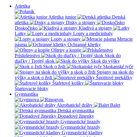
Atletika
Atletika junior
Detská
atletika
Disky a stojany
Doskočisko
Kladivá a stojany
Latky
Lopty a medicinbaly
Lopty a stojany
Meracie
pásma
Ochranné klietky
Oštepy a kopije
Príslušenstvo
Skok do
diaľky / Trojitý skok
Skok do výšky
Skok o žrdi
Skokanské tyče
Stojany na skok do
výšky a skok o žrdi
Športové prekážky
Štafetové kolíky
Štartovacie bloky
Gymnastika
Akrobatické dráhy
Balet
Detská gymnastika
Dopadové žinenky
Gymnastické hrazdy
Gymnastické hrazdy
Gymnastické kladiny