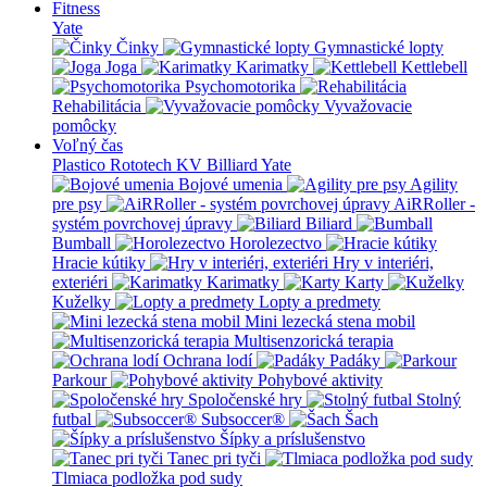
Fitness
Yate
Činky
Gymnastické lopty
Joga
Karimatky
Kettlebell
Psychomotorika
Rehabilitácia
Vyvažovacie
pomôcky
Voľný čas
Plastico Rototech
KV Billiard
Yate
Bojové umenia
Agility
pre psy
AiRRoller -
systém povrchovej úpravy
Biliard
Bumball
Horolezectvo
Hracie kútiky
Hry v interiéri,
exteriéri
Karimatky
Karty
Kuželky
Lopty a predmety
Mini lezecká stena mobil
Multisenzorická terapia
Ochrana lodí
Padáky
Parkour
Pohybové aktivity
Spoločenské hry
Stolný
futbal
Subsoccer®
Šach
Šípky a príslušenstvo
Tanec pri tyči
Tlmiaca podložka pod sudy