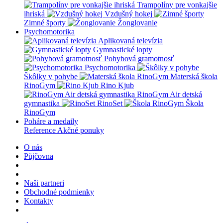
Trampolíny pre vonkajšie
ihriská
Vzdušný hokej
Zimné športy
Žonglovanie
Psychomotorika
Aplikovaná televízia
Gymnastické lopty
Pohybová gramotnosť
Psychomotorika
Škôlky v pohybe
Materská škola
RinoGym
Rino Kjub
RinoGym Air detská
gymnastika
RinoSet
Škola
RinoGym
Poháre a medaily
Reference
Akčné ponuky
O nás
Půjčovna
Naši partneri
Obchodné podmienky
Kontakty