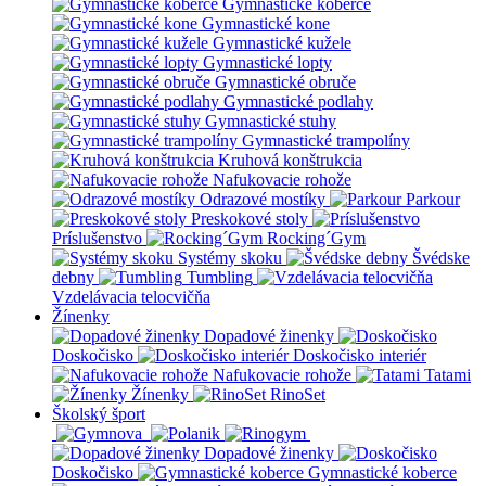
Gymnastické koberce
Gymnastické kone
Gymnastické kužele
Gymnastické lopty
Gymnastické obruče
Gymnastické podlahy
Gymnastické stuhy
Gymnastické trampolíny
Kruhová konštrukcia
Nafukovacie rohože
Odrazové mostíky
Parkour
Preskokové stoly
Príslušenstvo
Rocking´Gym
Systémy skoku
Švédske
debny
Tumbling
Vzdelávacia telocvičňa
Žínenky
Dopadové žinenky
Doskočisko
Doskočisko interiér
Nafukovacie rohože
Tatami
Žínenky
RinoSet
Školský šport
Dopadové žinenky
Doskočisko
Gymnastické koberce