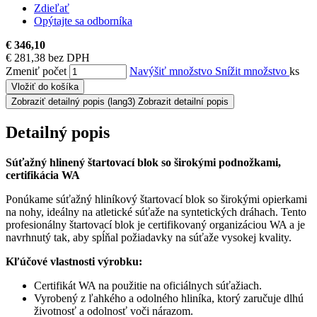
Zdieľať
Opýtajte sa odborníka
€ 346,10
€ 281,38 bez DPH
Zmeniť počet
Navýšiť množstvo
Snížit množstvo
ks
Vložiť do košíka
Zobraziť detailný popis
(lang3) Zobrazit detailní popis
Detailný popis
Súťažný hlinený štartovací blok so širokými podnožkami,
certifikácia WA​
Ponúkame súťažný hliníkový štartovací blok so širokými opierkami
na nohy, ideálny na atletické súťaže na syntetických dráhach. Tento
profesionálny štartovací blok je certifikovaný organizáciou WA a je
navrhnutý tak, aby spĺňal požiadavky na súťaže vysokej kvality.
Kľúčové vlastnosti výrobku:
Certifikát WA na použitie na oficiálnych súťažiach.
Vyrobený z ľahkého a odolného hliníka, ktorý zaručuje dlhú
životnosť a odolnosť voči nárazom.