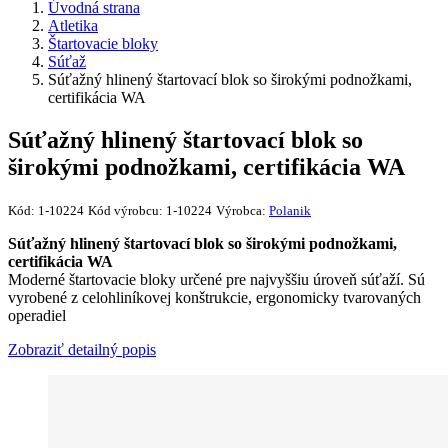
Úvodná strana
Atletika
Štartovacie bloky
Súťaž
Súťažný hlinený štartovací blok so širokými podnožkami,
certifikácia WA
Súťažný hlinený štartovací blok so
širokými podnožkami, certifikácia WA
Kód:
1-10224
Kód výrobcu:
1-10224
Výrobca:
Polanik
Súťažný hlinený štartovací blok so širokými podnožkami,
certifikácia WA
Moderné štartovacie bloky určené pre najvyššiu úroveň súťaží. Sú
vyrobené z celohliníkovej konštrukcie, ergonomicky tvarovaných
operadiel
Zobraziť detailný popis