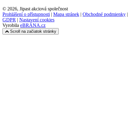
© 2026, Jipast akciová společnost
Prohlášení o přístupnosti
|
Mapa stránek
|
Obchodné podmienky
|
GDPR
|
Nastavení cookies
Vyrobila
eBRÁNA.cz
Scroll na začiatok stránky