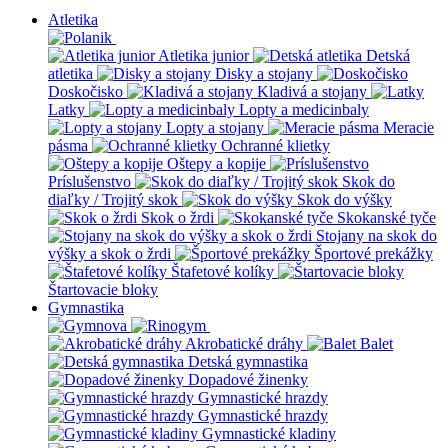
Atletika
Atletika junior
Detská
atletika
Disky a stojany
Doskočisko
Kladivá a stojany
Latky
Lopty a medicinbaly
Lopty a stojany
Meracie
pásma
Ochranné klietky
Oštepy a kopije
Príslušenstvo
Skok do
diaľky / Trojitý skok
Skok do výšky
Skok o žrdi
Skokanské tyče
Stojany na skok do
výšky a skok o žrdi
Športové prekážky
Štafetové kolíky
Štartovacie bloky
Gymnastika
Akrobatické dráhy
Balet
Detská gymnastika
Dopadové žinenky
Gymnastické hrazdy
Gymnastické hrazdy
Gymnastické kladiny