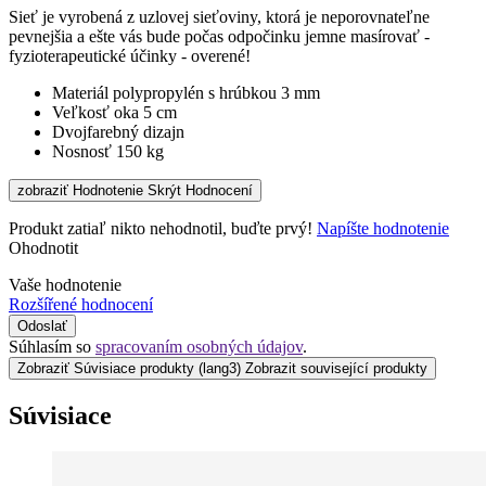
Sieť je vyrobená z uzlovej sieťoviny, ktorá je neporovnateľne
pevnejšia a ešte vás bude počas odpočinku jemne masírovať -
fyzioterapeutické účinky - overené!
Materiál polypropylén s hrúbkou 3 mm
Veľkosť oka 5 cm
Dvojfarebný dizajn
Nosnosť 150 kg
zobraziť Hodnotenie
Skrýt Hodnocení
Produkt zatiaľ nikto nehodnotil, buďte prvý!
Napíšte hodnotenie
Ohodnotit
Vaše hodnotenie
Rozšířené hodnocení
Odoslať
Súhlasím so
spracovaním osobných údajov
.
Zobraziť Súvisiace produkty
(lang3) Zobrazit související produkty
Súvisiace