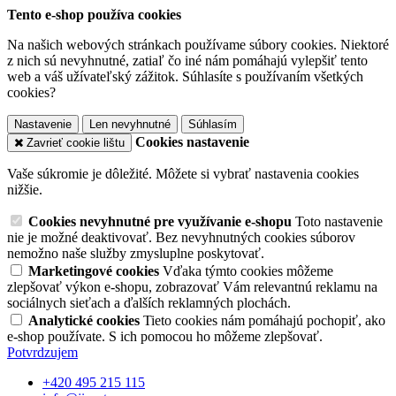
Tento e-shop používa cookies
Na našich webových stránkach používame súbory cookies. Niektoré
z nich sú nevyhnutné, zatiaľ čo iné nám pomáhajú vylepšiť tento
web a váš užívateľský zážitok. Súhlasíte s používaním všetkých
cookies?
Nastavenie
Len nevyhnutné
Súhlasím
Cookies nastavenie
Zavrieť cookie lištu
Vaše súkromie je dôležité. Môžete si vybrať nastavenia cookies
nižšie.
Cookies nevyhnutné pre využívanie e-shopu
Toto nastavenie
nie je možné deaktivovať. Bez nevyhnutných cookies súborov
nemožno naše služby zmysluplne poskytovať.
Marketingové cookies
Vďaka týmto cookies môžeme
zlepšovať výkon e-shopu, zobrazovať Vám relevantnú reklamu na
sociálnych sieťach a ďalších reklamných plochách.
Analytické cookies
Tieto cookies nám pomáhajú pochopiť, ako
e-shop používate. S ich pomocou ho môžeme zlepšovať.
Potvrdzujem
+420 495 215 115