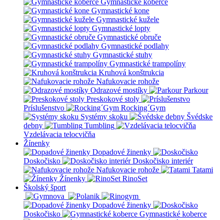
Gymnastické koberce
Gymnastické kone
Gymnastické kužele
Gymnastické lopty
Gymnastické obruče
Gymnastické podlahy
Gymnastické stuhy
Gymnastické trampolíny
Kruhová konštrukcia
Nafukovacie rohože
Odrazové mostíky
Parkour
Preskokové stoly
Príslušenstvo
Rocking´Gym
Systémy skoku
Švédske
debny
Tumbling
Vzdelávacia telocvičňa
Žínenky
Dopadové žinenky
Doskočisko
Doskočisko interiér
Nafukovacie rohože
Tatami
Žínenky
RinoSet
Školský šport
Dopadové žinenky
Doskočisko
Gymnastické koberce