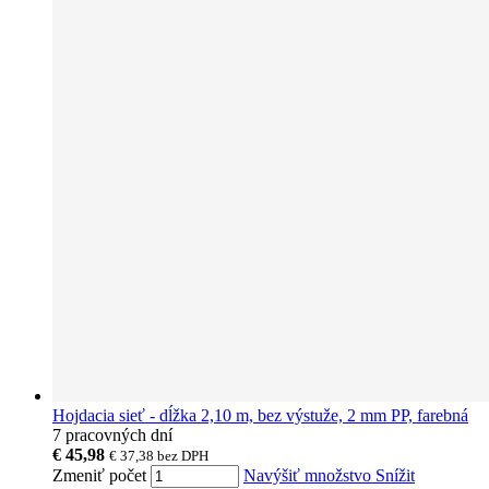
Hojdacia sieť - dĺžka 2,10 m, bez výstuže, 2 mm PP, farebná
7 pracovných dní
€ 45,98
€ 37,38
bez DPH
Zmeniť počet
Navýšiť množstvo
Snížit