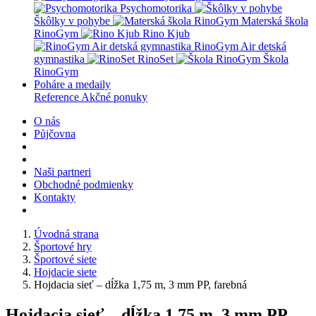
Psychomotorika
Škôlky v pohybe
Materská škola
RinoGym
Rino Kjub
RinoGym Air detská
gymnastika
RinoSet
Škola
RinoGym
Poháre a medaily
Reference
Akčné ponuky
O nás
Půjčovna
Naši partneri
Obchodné podmienky
Kontakty
Úvodná strana
Športové hry
Športové siete
Hojdacie siete
Hojdacia sieť – dĺžka 1,75 m, 3 mm PP, farebná
Hojdacia sieť – dĺžka 1,75 m, 3 mm PP,