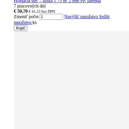
Hojdacia sieť – dĺžka 1,75 m, 2 mm PP, farebná
7 pracovných dní
€ 50,70
€ 41,22
bez DPH
Zmeniť počet
Navýšiť množstvo
Snížit
množstvo
ks
Kúpiť