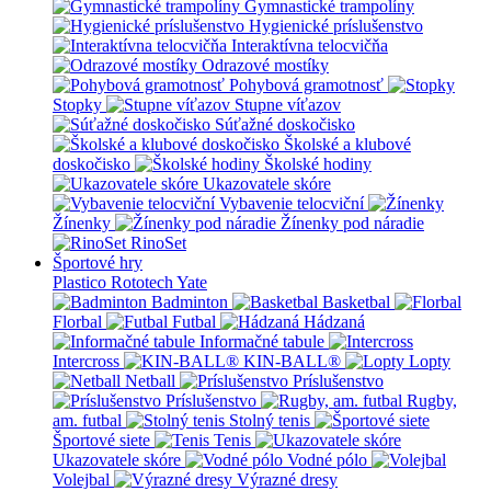
Gymnastické trampolíny
Hygienické príslušenstvo
Interaktívna telocvičňa
Odrazové mostíky
Pohybová gramotnosť
Stopky
Stupne víťazov
Súťažné doskočisko
Školské a klubové
doskočisko
Školské hodiny
Ukazovatele skóre
Vybavenie telocviční
Žínenky
Žínenky pod náradie
RinoSet
Športové hry
Plastico Rototech
Yate
Badminton
Basketbal
Florbal
Futbal
Hádzaná
Informačné tabule
Intercross
KIN-BALL®
Lopty
Netball
Príslušenstvo
Príslušenstvo
Rugby,
am. futbal
Stolný tenis
Športové siete
Tenis
Ukazovatele skóre
Vodné pólo
Volejbal
Výrazné dresy