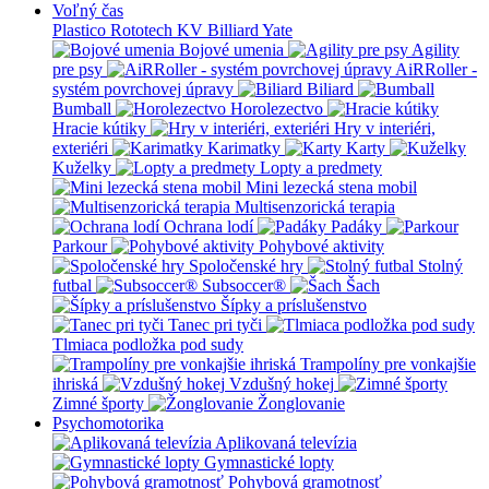
Voľný čas
Plastico Rototech
KV Billiard
Yate
Bojové umenia
Agility
pre psy
AiRRoller -
systém povrchovej úpravy
Biliard
Bumball
Horolezectvo
Hracie kútiky
Hry v interiéri,
exteriéri
Karimatky
Karty
Kuželky
Lopty a predmety
Mini lezecká stena mobil
Multisenzorická terapia
Ochrana lodí
Padáky
Parkour
Pohybové aktivity
Spoločenské hry
Stolný
futbal
Subsoccer®
Šach
Šípky a príslušenstvo
Tanec pri tyči
Tlmiaca podložka pod sudy
Trampolíny pre vonkajšie
ihriská
Vzdušný hokej
Zimné športy
Žonglovanie
Psychomotorika
Aplikovaná televízia
Gymnastické lopty
Pohybová gramotnosť