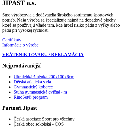
JIPAST a.s.
Sme výrobcovia a dodávatelia širokého sortimentu športových
potrieb. Naša výroba sa špecializuje najmä na dopadové plochy,
ktoré sa používajú všade tam, kde hrozí riziko pádu z výšky alebo
pádu pri vysokej rýchlosti.
Certifikáty
Informácie o výrobe
VRÁTENIE TOVARU / REKLAMÁCIA
Nejprodávanější
Ultralehká žíněnka 200x100x6cm
Dětská atletická sada
Gymnastický koberec
Stuha gymnastická cvičná 4m
RinoSet® program
Partneři Jipast
Česká asociace Sport pro všechny
Česká obec sokolská - ČOS