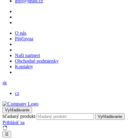
info@jipast.cz
O nás
Půjčovna
Naši partneri
Obchodné podmienky
Kontakty
sk
cz
Vyhľadávanie
hľadaný produkt
Vyhľadávanie
Prihlásiť sa
☰