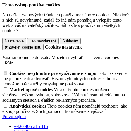
Tento e-shop používa cookies
Na našich webových stránkach používame súbory cookies. Niektoré
z nich sú nevyhnutné, zatiaľ čo iné nám pomáhajú vylepšiť tento
web a váš užívateľský zážitok. Súhlasíte s používaním všetkých
cookies?
Nastavenie
Len nevyhnutné
Súhlasím
Cookies nastavenie
Zavrieť cookie lištu
Vaše súkromie je dôležité. Môžete si vybrať nastavenia cookies
nižšie.
Cookies nevyhnutné pre využívanie e-shopu
Toto nastavenie
nie je možné deaktivovať. Bez nevyhnutných cookies súborov
nemožno naše služby zmysluplne poskytovať.
Marketingové cookies
Vďaka týmto cookies môžeme
zlepšovať výkon e-shopu, zobrazovať Vám relevantnú reklamu na
sociálnych sieťach a ďalších reklamných plochách.
Analytické cookies
Tieto cookies nám pomáhajú pochopiť, ako
e-shop používate. S ich pomocou ho môžeme zlepšovať.
Potvrdzujem
+420 495 215 115