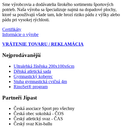
Sme výrobcovia a dodávatelia širokého sortimentu športových
potrieb. Naša výroba sa špecializuje najmä na dopadové plochy,
ktoré sa používajú všade tam, kde hrozí riziko pádu z výšky alebo
pádu pri vysokej rýchlosti.
Certifikáty
Informácie o výrobe
VRÁTENIE TOVARU / REKLAMÁCIA
Nejprodávanější
Ultralehká žíněnka 200x100x6cm
Dětská atletická sada
Gymnastický koberec
Stuha gymnastická cvičná 4m
RinoSet® program
Partneři Jipast
Česká asociace Sport pro všechny
Česká obec sokolská - ČOS
Český atletický svaz - ČAS
Český svaz Kin-ballu