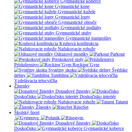
Gymnastické koberce
Gymnastické kone
Gymnastické kužele
Gymnastické lopty
Gymnastické obruče
Gymnastické podlahy
Gymnastické stuhy
Gymnastické trampolíny
Kruhová konštrukcia
Nafukovacie rohože
Odrazové mostíky
Parkour
Preskokové stoly
Príslušenstvo
Rocking´Gym
Systémy skoku
Švédske
debny
Tumbling
Vzdelávacia telocvičňa
Žínenky
Dopadové žinenky
Doskočisko
Doskočisko interiér
Nafukovacie rohože
Tatami
Žínenky
RinoSet
Školský šport
Dopadové žinenky
Doskočisko
Gymnastické koberce