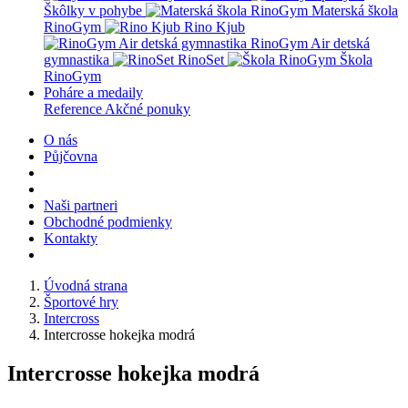
Škôlky v pohybe
Materská škola
RinoGym
Rino Kjub
RinoGym Air detská
gymnastika
RinoSet
Škola
RinoGym
Poháre a medaily
Reference
Akčné ponuky
O nás
Půjčovna
Naši partneri
Obchodné podmienky
Kontakty
Úvodná strana
Športové hry
Intercross
Intercrosse hokejka modrá
Intercrosse hokejka modrá