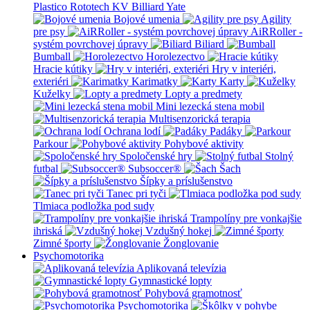
Plastico Rototech
KV Billiard
Yate
Bojové umenia
Agility
pre psy
AiRRoller -
systém povrchovej úpravy
Biliard
Bumball
Horolezectvo
Hracie kútiky
Hry v interiéri,
exteriéri
Karimatky
Karty
Kuželky
Lopty a predmety
Mini lezecká stena mobil
Multisenzorická terapia
Ochrana lodí
Padáky
Parkour
Pohybové aktivity
Spoločenské hry
Stolný
futbal
Subsoccer®
Šach
Šípky a príslušenstvo
Tanec pri tyči
Tlmiaca podložka pod sudy
Trampolíny pre vonkajšie
ihriská
Vzdušný hokej
Zimné športy
Žonglovanie
Psychomotorika
Aplikovaná televízia
Gymnastické lopty
Pohybová gramotnosť
Psychomotorika