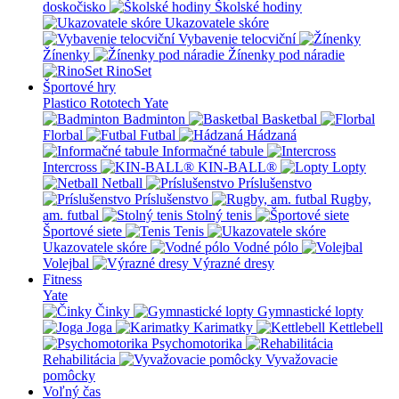
doskočisko
Školské hodiny
Ukazovatele skóre
Vybavenie telocviční
Žínenky
Žínenky pod náradie
RinoSet
Športové hry
Plastico Rototech
Yate
Badminton
Basketbal
Florbal
Futbal
Hádzaná
Informačné tabule
Intercross
KIN-BALL®
Lopty
Netball
Príslušenstvo
Príslušenstvo
Rugby,
am. futbal
Stolný tenis
Športové siete
Tenis
Ukazovatele skóre
Vodné pólo
Volejbal
Výrazné dresy
Fitness
Yate
Činky
Gymnastické lopty
Joga
Karimatky
Kettlebell
Psychomotorika
Rehabilitácia
Vyvažovacie
pomôcky
Voľný čas