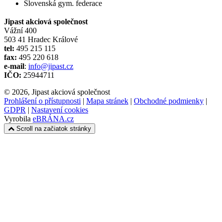
Slovenská gym. federace
Jipast akciová společnost
Vážní 400
503 41 Hradec Králové
tel:
495 215 115
fax:
495 220 618
e-mail
:
info@jipast.cz
IČO:
25944711
© 2026, Jipast akciová společnost
Prohlášení o přístupnosti
|
Mapa stránek
|
Obchodné podmienky
|
GDPR
|
Nastavení cookies
Vyrobila
eBRÁNA.cz
Scroll na začiatok stránky