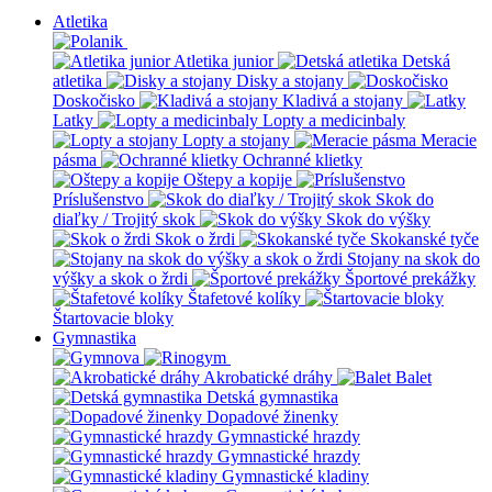
Atletika
Atletika junior
Detská
atletika
Disky a stojany
Doskočisko
Kladivá a stojany
Latky
Lopty a medicinbaly
Lopty a stojany
Meracie
pásma
Ochranné klietky
Oštepy a kopije
Príslušenstvo
Skok do
diaľky / Trojitý skok
Skok do výšky
Skok o žrdi
Skokanské tyče
Stojany na skok do
výšky a skok o žrdi
Športové prekážky
Štafetové kolíky
Štartovacie bloky
Gymnastika
Akrobatické dráhy
Balet
Detská gymnastika
Dopadové žinenky
Gymnastické hrazdy
Gymnastické hrazdy
Gymnastické kladiny