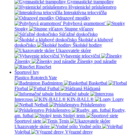
Gymnastické trampolíny
Hygienické príslušenstvo
Interaktívna telocvičňa
Odrazové mostíky
Pohybová gramotnosť
Stopky
Stupne víťazov
Súťažné doskočisko
Školské a klubové
doskočisko
Školské hodiny
Ukazovatele skóre
Vybavenie telocviční
Žínenky
Žínenky pod náradie
RinoSet
Športové hry
Plastico Rototech
Yate
Badminton
Basketbal
Florbal
Futbal
Hádzaná
Informačné tabule
Intercross
KIN-BALL®
Lopty
Netball
Príslušenstvo
Príslušenstvo
Rugby,
am. futbal
Stolný tenis
Športové siete
Tenis
Ukazovatele skóre
Vodné pólo
Volejbal
Výrazné dresy