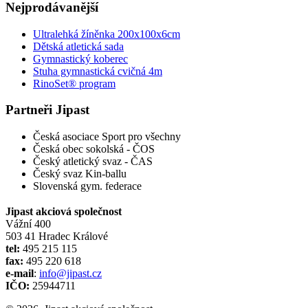
Nejprodávanější
Ultralehká žíněnka 200x100x6cm
Dětská atletická sada
Gymnastický koberec
Stuha gymnastická cvičná 4m
RinoSet® program
Partneři Jipast
Česká asociace Sport pro všechny
Česká obec sokolská - ČOS
Český atletický svaz - ČAS
Český svaz Kin-ballu
Slovenská gym. federace
Jipast akciová společnost
Vážní 400
503 41 Hradec Králové
tel:
495 215 115
fax:
495 220 618
e-mail
:
info@jipast.cz
IČO:
25944711