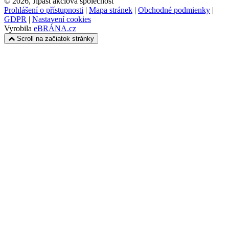
© 2026, Jipast akciová společnost
Prohlášení o přístupnosti
|
Mapa stránek
|
Obchodné podmienky
|
GDPR
|
Nastavení cookies
Vyrobila
eBRÁNA.cz
Scroll na začiatok stránky