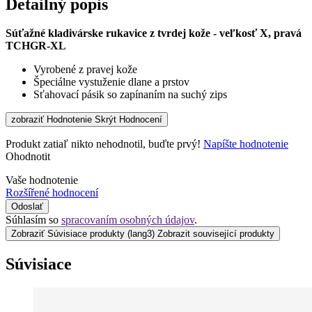
Detailný popis
Súťažné kladivárske rukavice z tvrdej kože - veľkosť X, pravá
TCHGR-XL​
Vyrobené z pravej kože
Špeciálne vystuženie dlane a prstov
Sťahovací pásik so zapínaním na suchý zips
zobraziť Hodnotenie
Skrýt Hodnocení
Produkt zatiaľ nikto nehodnotil, buďte prvý!
Napíšte hodnotenie
Ohodnotit
Vaše hodnotenie
Rozšířené hodnocení
Odoslať
Súhlasím so
spracovaním osobných údajov
.
Zobraziť Súvisiace produkty
(lang3) Zobrazit související produkty
Súvisiace