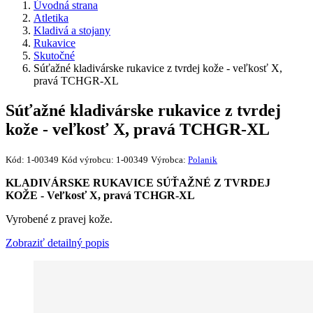
Úvodná strana
Atletika
Kladivá a stojany
Rukavice
Skutočné
Súťažné kladivárske rukavice z tvrdej kože - veľkosť X,
pravá TCHGR-XL
Súťažné kladivárske rukavice z tvrdej
kože - veľkosť X, pravá TCHGR-XL
Kód:
1-00349
Kód výrobcu:
1-00349
Výrobca:
Polanik
KLADIVÁRSKE RUKAVICE SÚŤAŽNÉ Z TVRDEJ
KOŽE
- Veľkosť X, pravá TCHGR-XL​
Vyrobené z pravej kože.
Zobraziť detailný popis