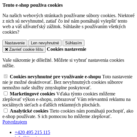
Tento e-shop používa cookies
Na našich webových stránkach používame súbory cookies. Niektoré
z nich sú nevyhnutné, zatiaľ čo iné nám pomáhajú vylepšiť tento
web a váš užívateľský zážitok. Súhlasíte s používaním všetkých
cookies?
Nastavenie
Len nevyhnutné
Súhlasím
Cookies nastavenie
Zavrieť cookie lištu
Vaše súkromie je dôležité. Môžete si vybrať nastavenia cookies
nižšie.
Cookies nevyhnutné pre využívanie e-shopu
Toto nastavenie
nie je možné deaktivovať. Bez nevyhnutných cookies súborov
nemožno naše služby zmysluplne poskytovať.
Marketingové cookies
Vďaka týmto cookies môžeme
zlepšovať výkon e-shopu, zobrazovať Vám relevantnú reklamu na
sociálnych sieťach a ďalších reklamných plochách.
Analytické cookies
Tieto cookies nám pomáhajú pochopiť, ako
e-shop používate. S ich pomocou ho môžeme zlepšovať.
Potvrdzujem
+420 495 215 115