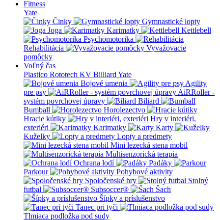
Fitness
Yate
Činky
Gymnastické lopty
Joga
Karimatky
Kettlebell
Psychomotorika
Rehabilitácia
Vyvažovacie
pomôcky
Voľný čas
Plastico Rototech
KV Billiard
Yate
Bojové umenia
Agility
pre psy
AiRRoller -
systém povrchovej úpravy
Biliard
Bumball
Horolezectvo
Hracie kútiky
Hry v interiéri,
exteriéri
Karimatky
Karty
Kuželky
Lopty a predmety
Mini lezecká stena mobil
Multisenzorická terapia
Ochrana lodí
Padáky
Parkour
Pohybové aktivity
Spoločenské hry
Stolný
futbal
Subsoccer®
Šach
Šípky a príslušenstvo
Tanec pri tyči
Tlmiaca podložka pod sudy