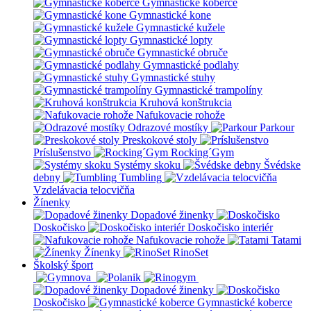
Gymnastické koberce
Gymnastické kone
Gymnastické kužele
Gymnastické lopty
Gymnastické obruče
Gymnastické podlahy
Gymnastické stuhy
Gymnastické trampolíny
Kruhová konštrukcia
Nafukovacie rohože
Odrazové mostíky
Parkour
Preskokové stoly
Príslušenstvo
Rocking´Gym
Systémy skoku
Švédske
debny
Tumbling
Vzdelávacia telocvičňa
Žínenky
Dopadové žinenky
Doskočisko
Doskočisko interiér
Nafukovacie rohože
Tatami
Žínenky
RinoSet
Školský šport
Dopadové žinenky
Doskočisko
Gymnastické koberce