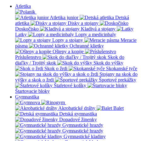
Atletika
Atletika junior
Detská
atletika
Disky a stojany
Doskočisko
Kladivá a stojany
Latky
Lopty a medicinbaly
Lopty a stojany
Meracie
pásma
Ochranné klietky
Oštepy a kopije
Príslušenstvo
Skok do
diaľky / Trojitý skok
Skok do výšky
Skok o žrdi
Skokanské tyče
Stojany na skok do
výšky a skok o žrdi
Športové prekážky
Štafetové kolíky
Štartovacie bloky
Gymnastika
Akrobatické dráhy
Balet
Detská gymnastika
Dopadové žinenky
Gymnastické hrazdy
Gymnastické hrazdy
Gymnastické kladiny