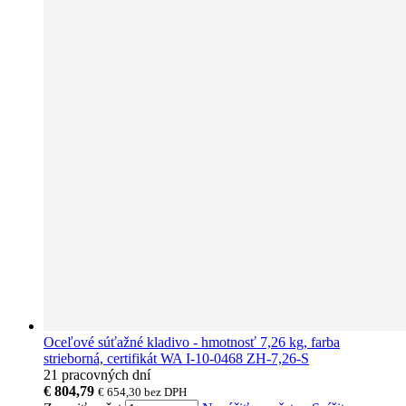
Oceľové súťažné kladivo - hmotnosť 7,26 kg, farba
strieborná, certifikát WA I-10-0468 ZH-7,26-S
21 pracovných dní
€ 804,79
€ 654,30
bez DPH