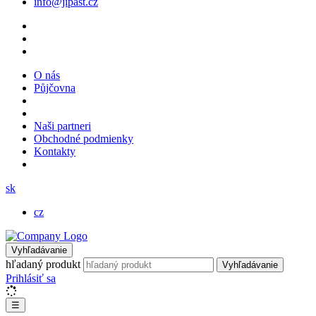
info@jipast.cz
O nás
Půjčovna
Naši partneri
Obchodné podmienky
Kontakty
sk
cz
Vyhľadávanie
hľadaný produkt
Vyhľadávanie
Prihlásiť sa
☰