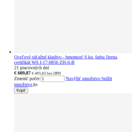
Oceľové súťažné kladivo - hmotnosť 6 kg, farba čierna,
certifikát WA I-17-0856 ZH-6-B
21 pracovných dní
€ 609,87
€ 495,83
bez DPH
Zmeniť počet
Navýšiť množstvo
Snížit
množstvo
ks
Kúpiť