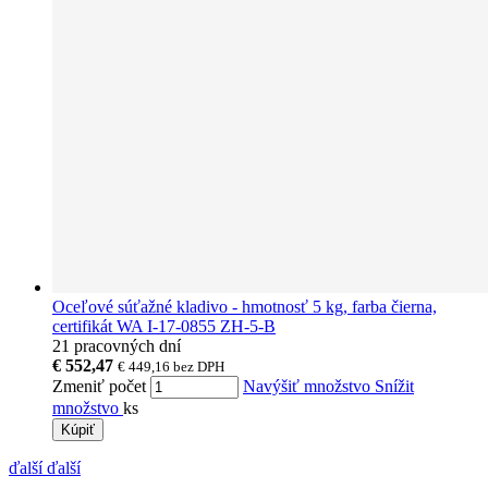
Oceľové súťažné kladivo - hmotnosť 5 kg, farba čierna,
certifikát WA I-17-0855 ZH-5-B
21 pracovných dní
€ 552,47
€ 449,16
bez DPH
Zmeniť počet
Navýšiť množstvo
Snížit
množstvo
ks
Kúpiť
ďalší
ďalší