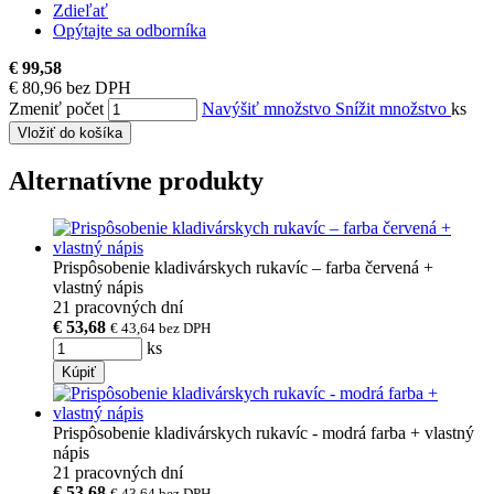
Zdieľať
Opýtajte sa odborníka
€ 99,58
€ 80,96 bez DPH
Zmeniť počet
Navýšiť množstvo
Snížit množstvo
ks
Vložiť do košíka
Alternatívne produkty
Prispôsobenie kladivárskych rukavíc – farba červená +
vlastný nápis
21 pracovných dní
€ 53,68
€ 43,64
bez DPH
ks
Kúpiť
Prispôsobenie kladivárskych rukavíc - modrá farba + vlastný
nápis
21 pracovných dní
€ 53,68
€ 43,64
bez DPH