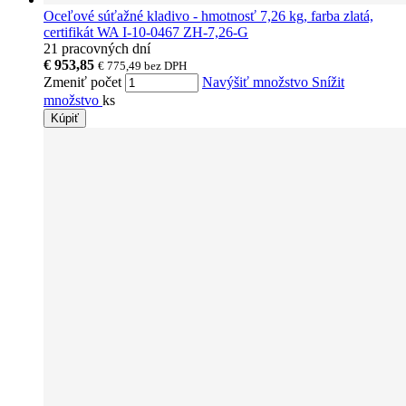
Oceľové súťažné kladivo - hmotnosť 7,26 kg, farba zlatá,
certifikát WA I-10-0467 ZH-7,26-G
21 pracovných dní
€ 953,85
€ 775,49
bez DPH
Zmeniť počet
Navýšiť množstvo
Snížit
množstvo
ks
Kúpiť