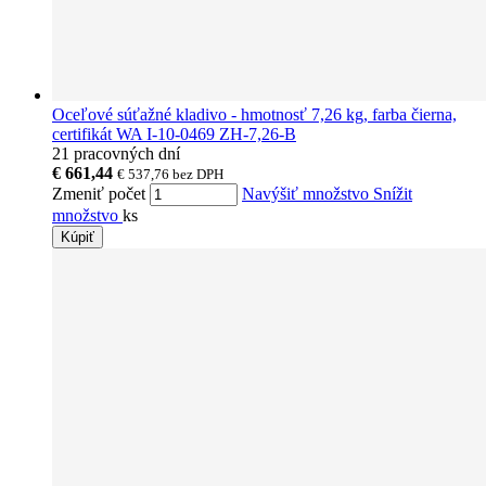
Oceľové súťažné kladivo - hmotnosť 7,26 kg, farba čierna,
certifikát WA I-10-0469 ZH-7,26-B
21 pracovných dní
€ 661,44
€ 537,76
bez DPH
Zmeniť počet
Navýšiť množstvo
Snížit
množstvo
ks
Kúpiť