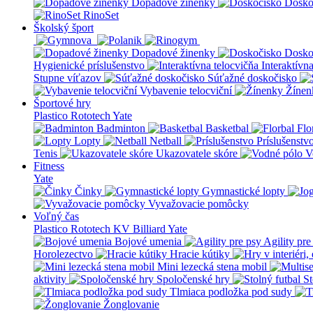
Dopadové žinenky
Dosko
RinoSet
Školský šport
Dopadové žinenky
Dosko
Hygienické príslušenstvo
Interaktívn
Stupne víťazov
Súťažné doskočisko
Vybavenie telocviční
Žínen
Športové hry
Plastico Rototech
Yate
Badminton
Basketbal
Flo
Lopty
Netball
Príslušenstv
Tenis
Ukazovatele skóre
V
Fitness
Yate
Činky
Gymnastické lopty
Vyvažovacie pomôcky
Voľný čas
Plastico Rototech
KV Billiard
Yate
Bojové umenia
Agility pre
Horolezectvo
Hracie kútiky
Mini lezecká stena mobil
aktivity
Spoločenské hry
St
Tlmiaca podložka pod sudy
Žonglovanie