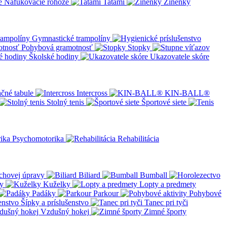
Nafukovacie rohože
Tatami
Žínenky
Gymnastické trampolíny
Pohybová gramotnosť
Stopky
Školské hodiny
Ukazovatele skóre
čné tabule
Intercross
KIN-BALL®
Stolný tenis
Športové siete
Psychomotorika
Rehabilitácia
chovej úpravy
Biliard
Bumball
y
Kuželky
Lopty a predmety
Padáky
Parkour
Pohybové
Šípky a príslušenstvo
Tanec pri tyči
Vzdušný hokej
Zimné športy