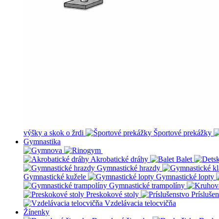
výšky a skok o žrdi
Športové prekážky
Gymnastika
Akrobatické dráhy
Balet
Gymnastické hrazdy
Gymnastické kužele
Gymnastické lopty
Gymnastické trampolíny
Preskokové stoly
Prísluše
Vzdelávacia telocvičňa
Žínenky