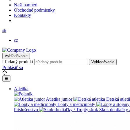
Naši partneri
Obchodné podmienky
Kontakty
sk
cz
Vyhľadávanie
hľadaný produkt
Vyhľadávanie
Prihlásiť sa
☰
Atletika
Atletika junior
Detská atleti
Lopty a medicinbaly
Príslušenstvo
Skok do diaľky /