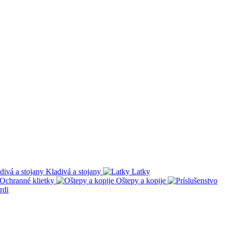
Kladivá a stojany
Latky
Ochranné klietky
Oštepy a kopije
rdi