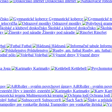
čisko
Doskočisko interiér
čisko
Gymnastické koberce
a telocvičňa
Odrazové mostíky
Školské a klubové doskočisko
ky
Žínenky pod náradie
RinoSet
rbal
Futbal
Hádzaná
Informa
o
Príslušenstvo
Rugby, am. futbal
odné pólo
Volejbal
Výrazné dresy
Joga
Karimatky
Kettlebell
 psy
AiRRoller - systém povr
Hry v interiéri, exteriéri
Karimatky
Kart
Multisenzorická terapia
Ochrana lodí
olný futbal
Subsoccer®
Šach
Trampolíny pre vonkajšie ihriská