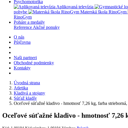
Psychomotorika
Aplikovaná televízia
pohybe
Materská škola RinoGym
RinoGym
Poháre a medaily
Reference
Akčné ponuky
O nás
Půjčovna
Naši partneri
Obchodné podmienky
Kontakty
Úvodná strana
Atletika
Kladivá a stojany
Súťaž kladív
Oceľové súťažné kladivo - hmotnosť 7,26 kg, farba strieborná
Oceľové súťažné kladivo - hmotnosť 7,26 k
Kód:
1-00194
Kód výrobcu:
1-00194
Výrobca:
Polanik