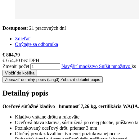
Dostupnost:
21 pracovných dní
Zdieľať
Opýtajte sa odborníka
€ 804,79
€ 654,30 bez DPH
Zmeniť počet
Navýšiť množstvo
Snížit množstvo
ks
Vložiť do košíka
Zobraziť detailný popis
(lang3) Zobrazit detailní popis
Detailný popis
Oceľové súťažné kladivo
- hmotnosť 7,26 kg, certifikácia WA(I
Kladivo vrátane drôtu a rukoväte
Oceľová hlava kladiva, sústružená po celej ploche, práškovo l
Pozinkovaný oceľový drôt, priemer 3 mm
Otočný prvok z kvalitnej tvrdenej pozinkovanej ocele