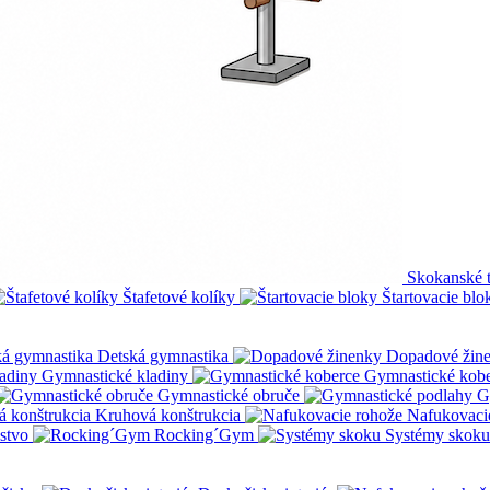
Skokanské 
Štafetové kolíky
Štartovacie blo
Detská gymnastika
Dopadové žin
Gymnastické kladiny
Gymnastické kob
Gymnastické obruče
G
Kruhová konštrukcia
Nafukovaci
nstvo
Rocking´Gym
Systémy skoku