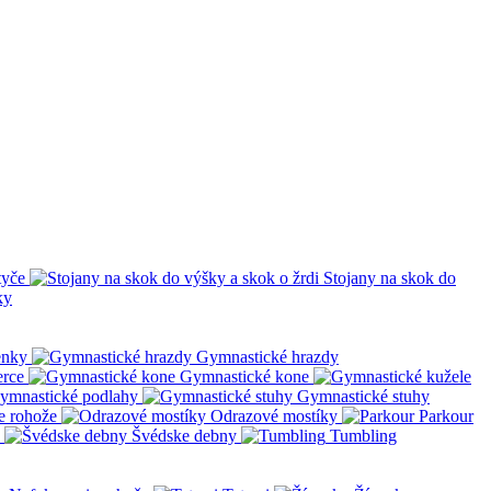
tyče
Stojany na skok do
ky
enky
Gymnastické hrazdy
erce
Gymnastické kone
ymnastické podlahy
Gymnastické stuhy
e rohože
Odrazové mostíky
Parkour
Švédske debny
Tumbling