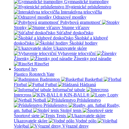
Gymnastické trampolíny
Hygienické príslušenstvo
Interaktívna telocvičňa
Odrazové mostíky
Pohybová gramotnosť
Stopky
Stupne víťazov
Súťažné doskočisko
Školské a klubové
doskočisko
Školské hodiny
Ukazovatele skóre
Vybavenie telocviční
Žínenky
Žínenky pod náradie
RinoSet
Športové hry
Plastico Rototech
Yate
Badminton
Basketbal
Florbal
Futbal
Hádzaná
Informačné tabule
Intercross
KIN-BALL®
Lopty
Netball
Príslušenstvo
Príslušenstvo
Rugby,
am. futbal
Stolný tenis
Športové siete
Tenis
Ukazovatele skóre
Vodné pólo
Volejbal
Výrazné dresy