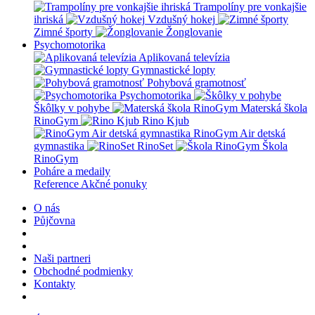
Trampolíny pre vonkajšie
ihriská
Vzdušný hokej
Zimné športy
Žonglovanie
Psychomotorika
Aplikovaná televízia
Gymnastické lopty
Pohybová gramotnosť
Psychomotorika
Škôlky v pohybe
Materská škola
RinoGym
Rino Kjub
RinoGym Air detská
gymnastika
RinoSet
Škola
RinoGym
Poháre a medaily
Reference
Akčné ponuky
O nás
Půjčovna
Naši partneri
Obchodné podmienky
Kontakty