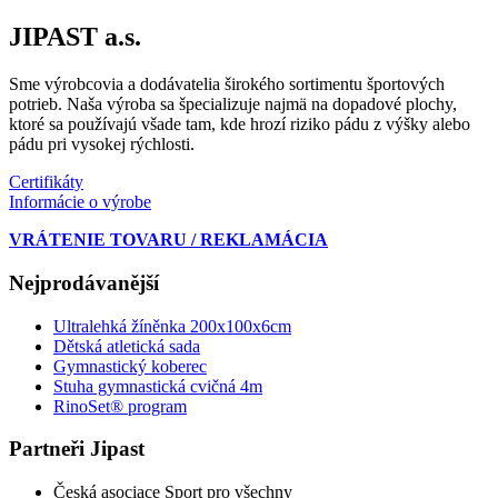
JIPAST a.s.
Sme výrobcovia a dodávatelia širokého sortimentu športových
potrieb. Naša výroba sa špecializuje najmä na dopadové plochy,
ktoré sa používajú všade tam, kde hrozí riziko pádu z výšky alebo
pádu pri vysokej rýchlosti.
Certifikáty
Informácie o výrobe
VRÁTENIE TOVARU / REKLAMÁCIA
Nejprodávanější
Ultralehká žíněnka 200x100x6cm
Dětská atletická sada
Gymnastický koberec
Stuha gymnastická cvičná 4m
RinoSet® program
Partneři Jipast
Česká asociace Sport pro všechny