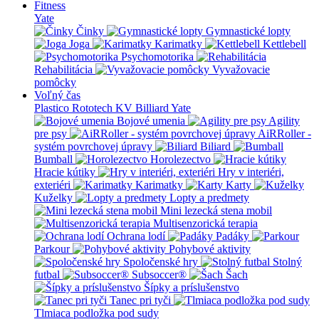
Fitness
Yate
Činky
Gymnastické lopty
Joga
Karimatky
Kettlebell
Psychomotorika
Rehabilitácia
Vyvažovacie
pomôcky
Voľný čas
Plastico Rototech
KV Billiard
Yate
Bojové umenia
Agility
pre psy
AiRRoller -
systém povrchovej úpravy
Biliard
Bumball
Horolezectvo
Hracie kútiky
Hry v interiéri,
exteriéri
Karimatky
Karty
Kuželky
Lopty a predmety
Mini lezecká stena mobil
Multisenzorická terapia
Ochrana lodí
Padáky
Parkour
Pohybové aktivity
Spoločenské hry
Stolný
futbal
Subsoccer®
Šach
Šípky a príslušenstvo
Tanec pri tyči
Tlmiaca podložka pod sudy