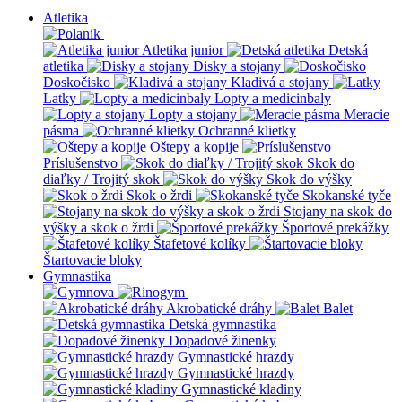
Atletika
Atletika junior
Detská
atletika
Disky a stojany
Doskočisko
Kladivá a stojany
Latky
Lopty a medicinbaly
Lopty a stojany
Meracie
pásma
Ochranné klietky
Oštepy a kopije
Príslušenstvo
Skok do
diaľky / Trojitý skok
Skok do výšky
Skok o žrdi
Skokanské tyče
Stojany na skok do
výšky a skok o žrdi
Športové prekážky
Štafetové kolíky
Štartovacie bloky
Gymnastika
Akrobatické dráhy
Balet
Detská gymnastika
Dopadové žinenky
Gymnastické hrazdy
Gymnastické hrazdy
Gymnastické kladiny