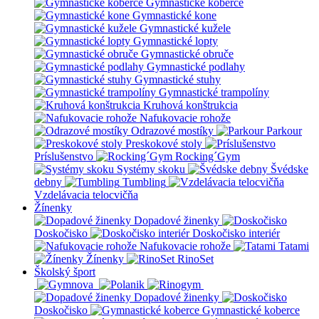
Gymnastické koberce
Gymnastické kone
Gymnastické kužele
Gymnastické lopty
Gymnastické obruče
Gymnastické podlahy
Gymnastické stuhy
Gymnastické trampolíny
Kruhová konštrukcia
Nafukovacie rohože
Odrazové mostíky
Parkour
Preskokové stoly
Príslušenstvo
Rocking´Gym
Systémy skoku
Švédske
debny
Tumbling
Vzdelávacia telocvičňa
Žínenky
Dopadové žinenky
Doskočisko
Doskočisko interiér
Nafukovacie rohože
Tatami
Žínenky
RinoSet
Školský šport
Dopadové žinenky
Doskočisko
Gymnastické koberce