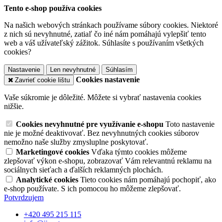
Tento e-shop používa cookies
Na našich webových stránkach používame súbory cookies. Niektoré
z nich sú nevyhnutné, zatiaľ čo iné nám pomáhajú vylepšiť tento
web a váš užívateľský zážitok. Súhlasíte s používaním všetkých
cookies?
Nastavenie
Len nevyhnutné
Súhlasím
Cookies nastavenie
Zavrieť cookie lištu
Vaše súkromie je dôležité. Môžete si vybrať nastavenia cookies
nižšie.
Cookies nevyhnutné pre využívanie e-shopu
Toto nastavenie
nie je možné deaktivovať. Bez nevyhnutných cookies súborov
nemožno naše služby zmysluplne poskytovať.
Marketingové cookies
Vďaka týmto cookies môžeme
zlepšovať výkon e-shopu, zobrazovať Vám relevantnú reklamu na
sociálnych sieťach a ďalších reklamných plochách.
Analytické cookies
Tieto cookies nám pomáhajú pochopiť, ako
e-shop používate. S ich pomocou ho môžeme zlepšovať.
Potvrdzujem
+420 495 215 115