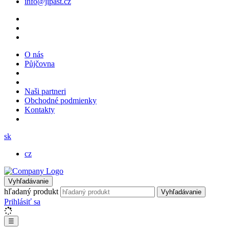
info@jipast.cz
O nás
Půjčovna
Naši partneri
Obchodné podmienky
Kontakty
sk
cz
Vyhľadávanie
hľadaný produkt
Vyhľadávanie
Prihlásiť sa
☰