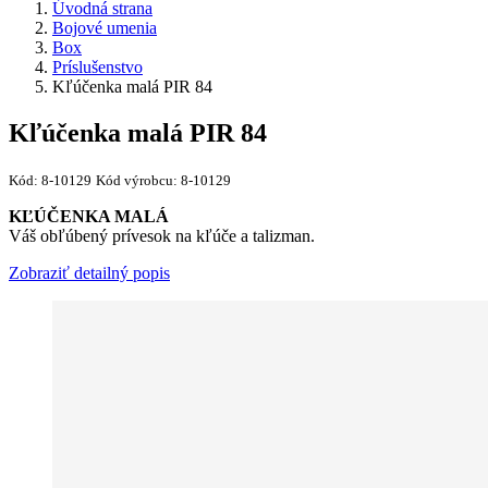
Úvodná strana
Bojové umenia
Box
Príslušenstvo
Kľúčenka malá PIR 84
Kľúčenka malá PIR 84
Kód:
8-10129
Kód výrobcu:
8-10129
KĽÚČENKA MALÁ
Váš obľúbený prívesok na kľúče a talizman.
Zobraziť detailný popis