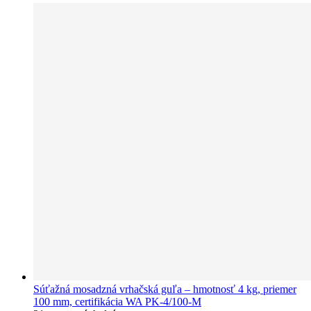
Súťažná mosadzná vrhačská guľa – hmotnosť 4 kg, priemer
100 mm, certifikácia WA PK-4/100-M