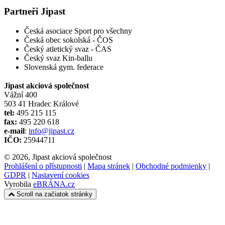
Partneři Jipast
Česká asociace Sport pro všechny
Česká obec sokolská - ČOS
Český atletický svaz - ČAS
Český svaz Kin-ballu
Slovenská gym. federace
Jipast akciová společnost
Vážní 400
503 41 Hradec Králové
tel:
495 215 115
fax:
495 220 618
e-mail
:
info@jipast.cz
IČO:
25944711
© 2026, Jipast akciová společnost
Prohlášení o přístupnosti
|
Mapa stránek
|
Obchodné podmienky
|
GDPR
|
Nastavení cookies
Vyrobila
eBRÁNA.cz
Scroll na začiatok stránky