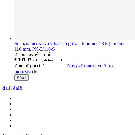
Súťažná nerezová vrhačská guľa – hmotnosť 3 kg, priemer
110 mm, PK-3/110-S
21 pracovných dní
€ 193,92
€ 157,66
bez DPH
Zmeniť počet
Navýšiť množstvo
Snížit
množstvo
ks
Kúpiť
ďalší
ďalší