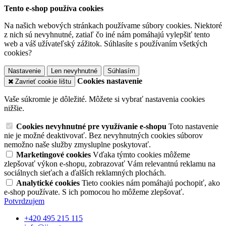
Tento e-shop používa cookies
Na našich webových stránkach používame súbory cookies. Niektoré
z nich sú nevyhnutné, zatiaľ čo iné nám pomáhajú vylepšiť tento
web a váš užívateľský zážitok. Súhlasíte s používaním všetkých
cookies?
Nastavenie
Len nevyhnutné
Súhlasím
Cookies nastavenie
Zavrieť cookie lištu
Vaše súkromie je dôležité. Môžete si vybrať nastavenia cookies
nižšie.
Cookies nevyhnutné pre využívanie e-shopu
Toto nastavenie
nie je možné deaktivovať. Bez nevyhnutných cookies súborov
nemožno naše služby zmysluplne poskytovať.
Marketingové cookies
Vďaka týmto cookies môžeme
zlepšovať výkon e-shopu, zobrazovať Vám relevantnú reklamu na
sociálnych sieťach a ďalších reklamných plochách.
Analytické cookies
Tieto cookies nám pomáhajú pochopiť, ako
e-shop používate. S ich pomocou ho môžeme zlepšovať.
Potvrdzujem
+420 495 215 115