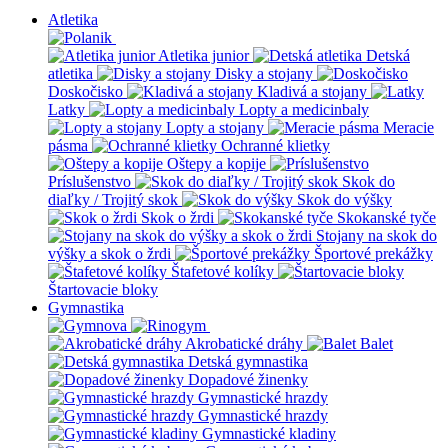
Atletika
Atletika junior
Detská
atletika
Disky a stojany
Doskočisko
Kladivá a stojany
Latky
Lopty a medicinbaly
Lopty a stojany
Meracie
pásma
Ochranné klietky
Oštepy a kopije
Príslušenstvo
Skok do
diaľky / Trojitý skok
Skok do výšky
Skok o žrdi
Skokanské tyče
Stojany na skok do
výšky a skok o žrdi
Športové prekážky
Štafetové kolíky
Štartovacie bloky
Gymnastika
Akrobatické dráhy
Balet
Detská gymnastika
Dopadové žinenky
Gymnastické hrazdy
Gymnastické hrazdy
Gymnastické kladiny