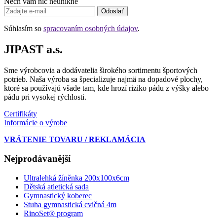
Nech vám nič neunikne
Odoslať
Súhlasím so
spracovaním osobných údajov
.
JIPAST a.s.
Sme výrobcovia a dodávatelia širokého sortimentu športových
potrieb. Naša výroba sa špecializuje najmä na dopadové plochy,
ktoré sa používajú všade tam, kde hrozí riziko pádu z výšky alebo
pádu pri vysokej rýchlosti.
Certifikáty
Informácie o výrobe
VRÁTENIE TOVARU / REKLAMÁCIA
Nejprodávanější
Ultralehká žíněnka 200x100x6cm
Dětská atletická sada
Gymnastický koberec
Stuha gymnastická cvičná 4m
RinoSet® program