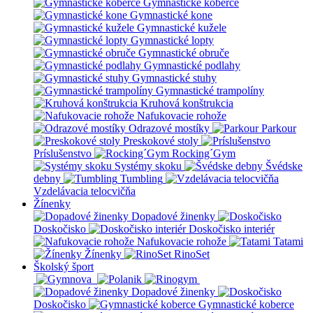
Gymnastické koberce
Gymnastické kone
Gymnastické kužele
Gymnastické lopty
Gymnastické obruče
Gymnastické podlahy
Gymnastické stuhy
Gymnastické trampolíny
Kruhová konštrukcia
Nafukovacie rohože
Odrazové mostíky
Parkour
Preskokové stoly
Príslušenstvo
Rocking´Gym
Systémy skoku
Švédske
debny
Tumbling
Vzdelávacia telocvičňa
Žínenky
Dopadové žinenky
Doskočisko
Doskočisko interiér
Nafukovacie rohože
Tatami
Žínenky
RinoSet
Školský šport
Dopadové žinenky
Doskočisko
Gymnastické koberce