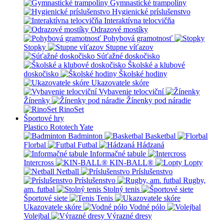
Gymnastické trampolíny
Hygienické príslušenstvo
Interaktívna telocvičňa
Odrazové mostíky
Pohybová gramotnosť
Stopky
Stupne víťazov
Súťažné doskočisko
Školské a klubové
doskočisko
Školské hodiny
Ukazovatele skóre
Vybavenie telocviční
Žínenky
Žínenky pod náradie
RinoSet
Športové hry
Plastico Rototech
Yate
Badminton
Basketbal
Florbal
Futbal
Hádzaná
Informačné tabule
Intercross
KIN-BALL®
Lopty
Netball
Príslušenstvo
Príslušenstvo
Rugby,
am. futbal
Stolný tenis
Športové siete
Tenis
Ukazovatele skóre
Vodné pólo
Volejbal
Výrazné dresy