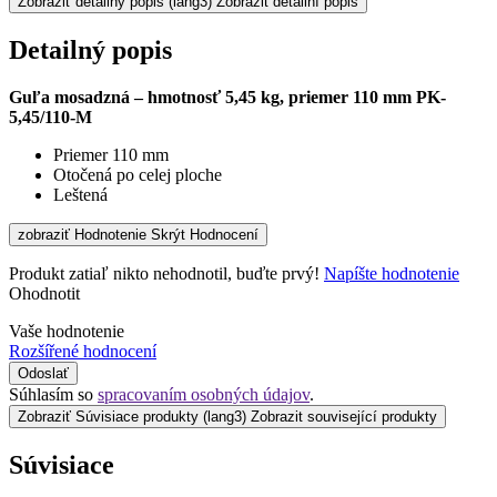
Zobraziť detailný popis
(lang3) Zobrazit detailní popis
Detailný popis
Guľa mosadzná – hmotnosť 5,45 kg, priemer 110 mm PK-
5,45/110-M
Priemer 110 mm
Otočená po celej ploche
Leštená
zobraziť Hodnotenie
Skrýt Hodnocení
Produkt zatiaľ nikto nehodnotil, buďte prvý!
Napíšte hodnotenie
Ohodnotit
Vaše hodnotenie
Rozšířené hodnocení
Odoslať
Súhlasím so
spracovaním osobných údajov
.
Zobraziť Súvisiace produkty
(lang3) Zobrazit související produkty
Súvisiace