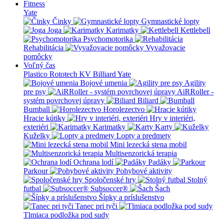
Fitness
Yate
Činky
Gymnastické lopty
Joga
Karimatky
Kettlebell
Psychomotorika
Rehabilitácia
Vyvažovacie
pomôcky
Voľný čas
Plastico Rototech
KV Billiard
Yate
Bojové umenia
Agility
pre psy
AiRRoller -
systém povrchovej úpravy
Biliard
Bumball
Horolezectvo
Hracie kútiky
Hry v interiéri,
exteriéri
Karimatky
Karty
Kuželky
Lopty a predmety
Mini lezecká stena mobil
Multisenzorická terapia
Ochrana lodí
Padáky
Parkour
Pohybové aktivity
Spoločenské hry
Stolný
futbal
Subsoccer®
Šach
Šípky a príslušenstvo
Tanec pri tyči
Tlmiaca podložka pod sudy