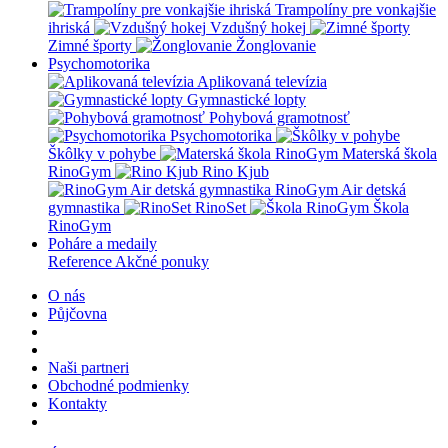
Trampolíny pre vonkajšie
ihriská
Vzdušný hokej
Zimné športy
Žonglovanie
Psychomotorika
Aplikovaná televízia
Gymnastické lopty
Pohybová gramotnosť
Psychomotorika
Škôlky v pohybe
Materská škola
RinoGym
Rino Kjub
RinoGym Air detská
gymnastika
RinoSet
Škola
RinoGym
Poháre a medaily
Reference
Akčné ponuky
O nás
Půjčovna
Naši partneri
Obchodné podmienky
Kontakty