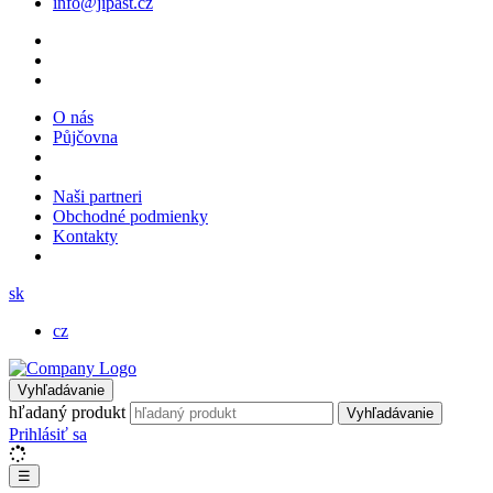
info@jipast.cz
O nás
Půjčovna
Naši partneri
Obchodné podmienky
Kontakty
sk
cz
Vyhľadávanie
hľadaný produkt
Vyhľadávanie
Prihlásiť sa
☰