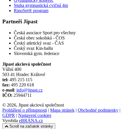
Gymnastický koberec
Stuha gymnastická cvičná 4m
RinoSet® program
Partneři Jipast
Česká asociace Sport pro všechny
Česká obec sokolská - ČOS
Český atletický svaz - ČAS
Český svaz Kin-ballu
Slovenská gym. federace
Jipast akciová společnost
Vážní 400
503 41 Hradec Králové
tel:
495 215 115
fax:
495 220 618
e-mail
:
info@jipast.cz
IČO:
25944711
© 2026, Jipast akciová společnost
Prohlášení o přístupnosti
|
Mapa stránek
|
Obchodné podmienky
|
GDPR
|
Nastavení cookies
Vyrobila
eBRÁNA.cz
Scroll na začiatok stránky