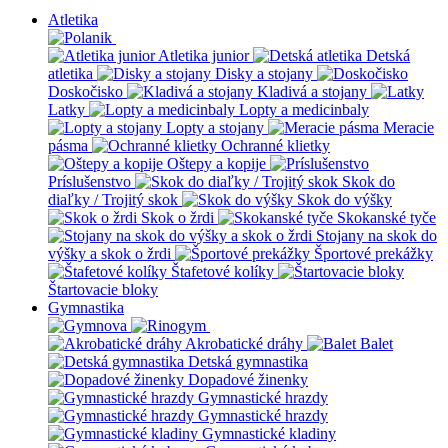
Atletika
Atletika junior
Detská
atletika
Disky a stojany
Doskočisko
Kladivá a stojany
Latky
Lopty a medicinbaly
Lopty a stojany
Meracie
pásma
Ochranné klietky
Oštepy a kopije
Príslušenstvo
Skok do
diaľky / Trojitý skok
Skok do výšky
Skok o žrdi
Skokanské tyče
Stojany na skok do
výšky a skok o žrdi
Športové prekážky
Štafetové kolíky
Štartovacie bloky
Gymnastika
Akrobatické dráhy
Balet
Detská gymnastika
Dopadové žinenky
Gymnastické hrazdy
Gymnastické hrazdy
Gymnastické kladiny