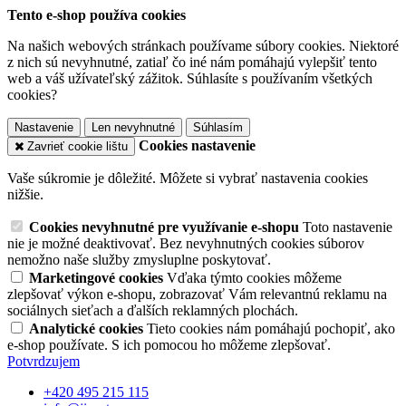
Tento e-shop používa cookies
Na našich webových stránkach používame súbory cookies. Niektoré
z nich sú nevyhnutné, zatiaľ čo iné nám pomáhajú vylepšiť tento
web a váš užívateľský zážitok. Súhlasíte s používaním všetkých
cookies?
Nastavenie
Len nevyhnutné
Súhlasím
Cookies nastavenie
Zavrieť cookie lištu
Vaše súkromie je dôležité. Môžete si vybrať nastavenia cookies
nižšie.
Cookies nevyhnutné pre využívanie e-shopu
Toto nastavenie
nie je možné deaktivovať. Bez nevyhnutných cookies súborov
nemožno naše služby zmysluplne poskytovať.
Marketingové cookies
Vďaka týmto cookies môžeme
zlepšovať výkon e-shopu, zobrazovať Vám relevantnú reklamu na
sociálnych sieťach a ďalších reklamných plochách.
Analytické cookies
Tieto cookies nám pomáhajú pochopiť, ako
e-shop používate. S ich pomocou ho môžeme zlepšovať.
Potvrdzujem
+420 495 215 115