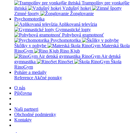
Trampolíny pre vonkajšie
ihriská
Vzdušný hokej
Zimné športy
Žonglovanie
Psychomotorika
Aplikovaná televízia
Gymnastické lopty
Pohybová gramotnosť
Psychomotorika
Škôlky v pohybe
Materská škola
RinoGym
Rino Kjub
RinoGym Air detská
gymnastika
RinoSet
Škola
RinoGym
Poháre a medaily
Reference
Akčné ponuky
O nás
Půjčovna
Naši partneri
Obchodné podmienky
Kontakty