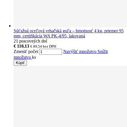
Súťažná oceľová vrhačská guľa – hmotnosť 4 kg, priemer 95
mm, certifikácia WA PK-4/95, lakovaná
21 pracovných dní
€ 110,13
€ 89,54
bez DPH
Zmeniť počet
Navýšiť množstvo
Snížit
množstvo
ks
Kúpiť