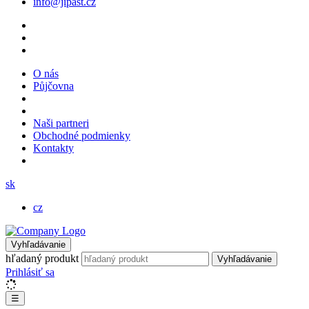
info@jipast.cz
O nás
Půjčovna
Naši partneri
Obchodné podmienky
Kontakty
sk
cz
Vyhľadávanie
hľadaný produkt
Vyhľadávanie
Prihlásiť sa
☰