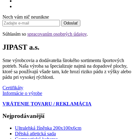
Nech vám nič neunikne
Odoslať
Súhlasím so
spracovaním osobných údajov
.
JIPAST a.s.
Sme výrobcovia a dodávatelia širokého sortimentu športových
potrieb. Naša výroba sa špecializuje najmä na dopadové plochy,
ktoré sa používajú všade tam, kde hrozí riziko pádu z výšky alebo
pádu pri vysokej rýchlosti.
Certifikáty
Informácie o výrobe
VRÁTENIE TOVARU / REKLAMÁCIA
Nejprodávanější
Ultralehká žíněnka 200x100x6cm
Dětská atletická sada