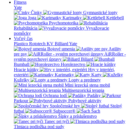
Fitness
Yate
Činky
Gymnastické lopty
Joga
Karimatky
Kettlebell
Psychomotorika
Rehabilitácia
Vyvažovacie
pomôcky
Voľný čas
Plastico Rototech
KV Billiard
Yate
Bojové umenia
Agility
pre psy
AiRRoller -
systém povrchovej úpravy
Biliard
Bumball
Horolezectvo
Hracie kútiky
Hry v interiéri,
exteriéri
Karimatky
Karty
Kuželky
Lopty a predmety
Mini lezecká stena mobil
Multisenzorická terapia
Ochrana lodí
Padáky
Parkour
Pohybové aktivity
Spoločenské hry
Stolný
futbal
Subsoccer®
Šach
Šípky a príslušenstvo
Tanec pri tyči
Tlmiaca podložka pod sudy