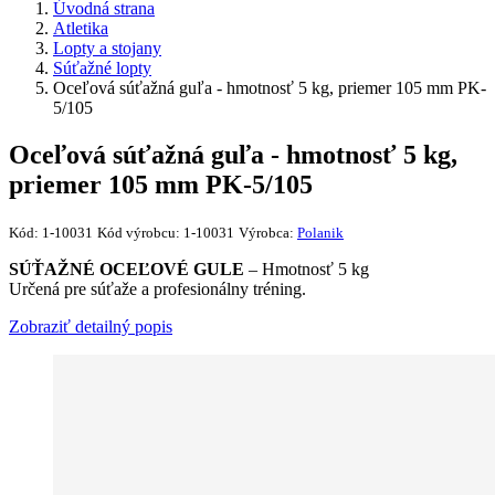
Úvodná strana
Atletika
Lopty a stojany
Súťažné lopty
Oceľová súťažná guľa - hmotnosť 5 kg, priemer 105 mm PK-
5/105
Oceľová súťažná guľa - hmotnosť 5 kg,
priemer 105 mm PK-5/105
Kód:
1-10031
Kód výrobcu:
1-10031
Výrobca:
Polanik
SÚŤAŽNÉ OCEĽOVÉ GULE
– Hmotnosť 5 kg
Určená pre súťaže a profesionálny tréning.
Zobraziť detailný popis