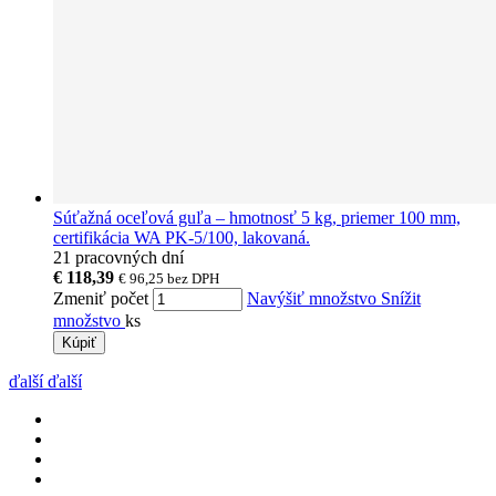
Súťažná oceľová guľa – hmotnosť 5 kg, priemer 100 mm,
certifikácia WA PK-5/100, lakovaná.
21 pracovných dní
€ 118,39
€ 96,25
bez DPH
Zmeniť počet
Navýšiť množstvo
Snížit
množstvo
ks
Kúpiť
ďalší
ďalší