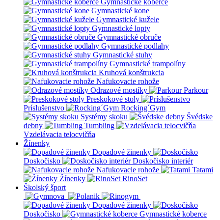
Gymnastické koberce
Gymnastické kone
Gymnastické kužele
Gymnastické lopty
Gymnastické obruče
Gymnastické podlahy
Gymnastické stuhy
Gymnastické trampolíny
Kruhová konštrukcia
Nafukovacie rohože
Odrazové mostíky
Parkour
Preskokové stoly
Príslušenstvo
Rocking´Gym
Systémy skoku
Švédske
debny
Tumbling
Vzdelávacia telocvičňa
Žínenky
Dopadové žinenky
Doskočisko
Doskočisko interiér
Nafukovacie rohože
Tatami
Žínenky
RinoSet
Školský šport
Dopadové žinenky
Doskočisko
Gymnastické koberce