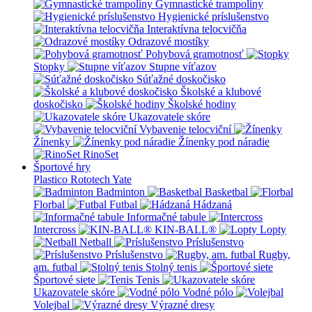
Gymnastické trampolíny
Hygienické príslušenstvo
Interaktívna telocvičňa
Odrazové mostíky
Pohybová gramotnosť
Stopky
Stupne víťazov
Súťažné doskočisko
Školské a klubové
doskočisko
Školské hodiny
Ukazovatele skóre
Vybavenie telocviční
Žínenky
Žínenky pod náradie
RinoSet
Športové hry
Plastico Rototech
Yate
Badminton
Basketbal
Florbal
Futbal
Hádzaná
Informačné tabule
Intercross
KIN-BALL®
Lopty
Netball
Príslušenstvo
Príslušenstvo
Rugby,
am. futbal
Stolný tenis
Športové siete
Tenis
Ukazovatele skóre
Vodné pólo
Volejbal
Výrazné dresy