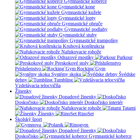
Gymnastické koberce
Gymnastické kone
Gymnastické kužele
Gymnastické lopty
Gymnastické obruče
Gymnastické podlahy
Gymnastické stuhy
Gymnastické trampolíny
Kruhová konštrukcia
Nafukovacie rohože
Odrazové mostíky
Parkour
Preskokové stoly
Príslušenstvo
Rocking´Gym
Systémy skoku
Švédske
debny
Tumbling
Vzdelávacia telocvičňa
Žínenky
Dopadové žinenky
Doskočisko
Doskočisko interiér
Nafukovacie rohože
Tatami
Žínenky
RinoSet
Školský šport
Dopadové žinenky
Doskočisko
Gymnastické koberce