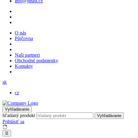
info@jipast.cz
O nás
Půjčovna
Naši partneri
Obchodné podmienky
Kontakty
sk
cz
Vyhľadávanie
hľadaný produkt
Vyhľadávanie
Prihlásiť sa
☰