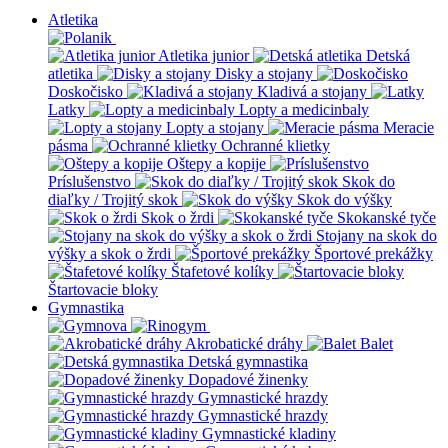
Atletika
Atletika junior
Detská
atletika
Disky a stojany
Doskočisko
Kladivá a stojany
Latky
Lopty a medicinbaly
Lopty a stojany
Meracie
pásma
Ochranné klietky
Oštepy a kopije
Príslušenstvo
Skok do
diaľky / Trojitý skok
Skok do výšky
Skok o žrdi
Skokanské tyče
Stojany na skok do
výšky a skok o žrdi
Športové prekážky
Štafetové kolíky
Štartovacie bloky
Gymnastika
Akrobatické dráhy
Balet
Detská gymnastika
Dopadové žinenky
Gymnastické hrazdy
Gymnastické hrazdy
Gymnastické kladiny