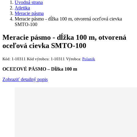
Úvodná strana
Atletika
Meracie pásma
Meracie pásmo - dĺžka 100 m, otvorená oceľová cievka
SMTO-100
Meracie pásmo - dĺžka 100 m, otvorená
oceľová cievka SMTO-100
Kód:
1-10311
Kód výrobcu:
1-10311
Výrobca:
Polanik
OCEĽOVÉ PÁSMO – Dĺžka 100 m
Zobraziť detailný popis