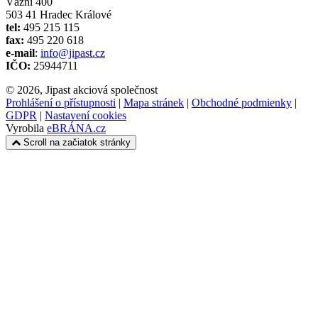
Vážní 400
503 41 Hradec Králové
tel:
495 215 115
fax:
495 220 618
e-mail
:
info@jipast.cz
IČO:
25944711
© 2026, Jipast akciová společnost
Prohlášení o přístupnosti
|
Mapa stránek
|
Obchodné podmienky
|
GDPR
|
Nastavení cookies
Vyrobila
eBRÁNA.cz
Scroll na začiatok stránky