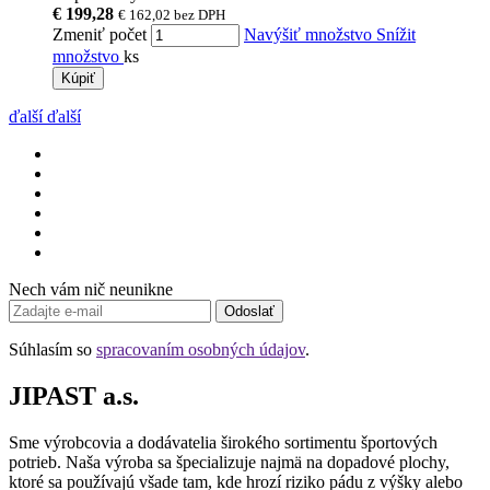
€ 199,28
€ 162,02
bez DPH
Zmeniť počet
Navýšiť množstvo
Snížit
množstvo
ks
Kúpiť
ďalší
ďalší
Nech vám nič neunikne
Odoslať
Súhlasím so
spracovaním osobných údajov
.
JIPAST a.s.
Sme výrobcovia a dodávatelia širokého sortimentu športových
potrieb. Naša výroba sa špecializuje najmä na dopadové plochy,
ktoré sa používajú všade tam, kde hrozí riziko pádu z výšky alebo