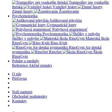
Trampolíny pre vonkajšie
ihriská
Vzdušný hokej
Zimné športy
Žonglovanie
Psychomotorika
Aplikovaná televízia
Gymnastické lopty
Pohybová gramotnosť
Psychomotorika
Škôlky v pohybe
Materská škola
RinoGym
Rino Kjub
RinoGym Air detská
gymnastika
RinoSet
Škola
RinoGym
Poháre a medaily
Reference
Akčné ponuky
O nás
Půjčovna
Naši partneri
Obchodné podmienky
Kontakty