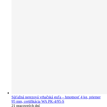
Súťažná nerezová vrhačská guľa – hmotnosť 4 kg, priemer
95 mm, certifikácia WA PK-4/95-S
21 pracovných dní