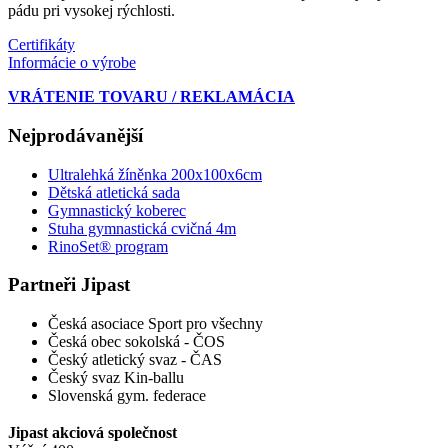
pádu pri vysokej rýchlosti.
Certifikáty
Informácie o výrobe
VRÁTENIE TOVARU / REKLAMÁCIA
Nejprodávanější
Ultralehká žíněnka 200x100x6cm
Dětská atletická sada
Gymnastický koberec
Stuha gymnastická cvičná 4m
RinoSet® program
Partneři Jipast
Česká asociace Sport pro všechny
Česká obec sokolská - ČOS
Český atletický svaz - ČAS
Český svaz Kin-ballu
Slovenská gym. federace
Jipast akciová společnost