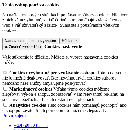
Tento e-shop používa cookies
Na našich webových stránkach používame súbory cookies. Niektoré
z nich sú nevyhnutné, zatiaľ čo iné nám pomáhajú vylepšiť tento
web a váš užívateľský zážitok. Súhlasíte s používaním všetkých
cookies?
Nastavenie
Len nevyhnutné
Súhlasím
Cookies nastavenie
Zavrieť cookie lištu
Vaše súkromie je dôležité. Môžete si vybrať nastavenia cookies
nižšie.
Cookies nevyhnutné pre využívanie e-shopu
Toto nastavenie
nie je možné deaktivovať. Bez nevyhnutných cookies súborov
nemožno naše služby zmysluplne poskytovať.
Marketingové cookies
Vďaka týmto cookies môžeme
zlepšovať výkon e-shopu, zobrazovať Vám relevantnú reklamu na
sociálnych sieťach a ďalších reklamných plochách.
Analytické cookies
Tieto cookies nám pomáhajú pochopiť, ako
e-shop používate. S ich pomocou ho môžeme zlepšovať.
Potvrdzujem
+420 495 215 115