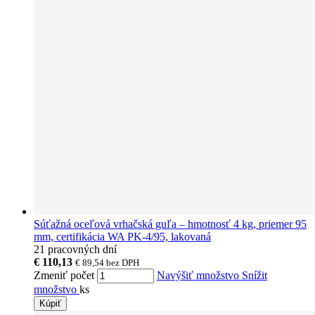
Súťažná oceľová vrhačská guľa – hmotnosť 4 kg, priemer 95
mm, certifikácia WA PK-4/95, lakovaná
21 pracovných dní
€ 110,13
€ 89,54
bez DPH
Zmeniť počet
Navýšiť množstvo
Snížit
množstvo
ks
Kúpiť