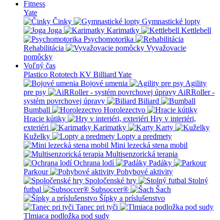
Fitness
Yate
Činky
Gymnastické lopty
Joga
Karimatky
Kettlebell
Psychomotorika
Rehabilitácia
Vyvažovacie
pomôcky
Voľný čas
Plastico Rototech
KV Billiard
Yate
Bojové umenia
Agility
pre psy
AiRRoller -
systém povrchovej úpravy
Biliard
Bumball
Horolezectvo
Hracie kútiky
Hry v interiéri,
exteriéri
Karimatky
Karty
Kuželky
Lopty a predmety
Mini lezecká stena mobil
Multisenzorická terapia
Ochrana lodí
Padáky
Parkour
Pohybové aktivity
Spoločenské hry
Stolný
futbal
Subsoccer®
Šach
Šípky a príslušenstvo
Tanec pri tyči
Tlmiaca podložka pod sudy