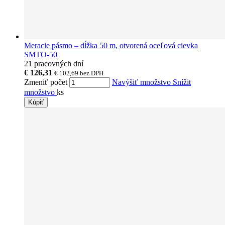
Meracie pásmo – dĺžka 50 m, otvorená oceľová cievka
SMTO-50
21 pracovných dní
€ 126,31
€ 102,69
bez DPH
Zmeniť počet
Navýšiť množstvo
Snížit
množstvo
ks
Kúpiť