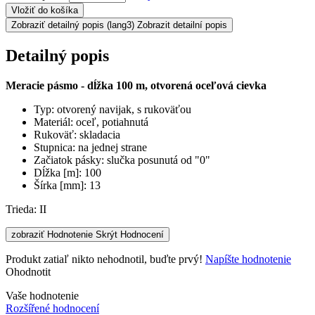
Vložiť do košíka
Zobraziť detailný popis
(lang3) Zobrazit detailní popis
Detailný popis
Meracie pásmo - dĺžka 100 m, otvorená oceľová cievka
Typ: otvorený navijak, s rukoväťou
Materiál: oceľ, potiahnutá
Rukoväť: skladacia
Stupnica: na jednej strane
Začiatok pásky: slučka posunutá od "0"
Dĺžka [m]: 100
Šírka [mm]: 13
Trieda: II
zobraziť Hodnotenie
Skrýt Hodnocení
Produkt zatiaľ nikto nehodnotil, buďte prvý!
Napíšte hodnotenie
Ohodnotit
Vaše hodnotenie
Rozšířené hodnocení