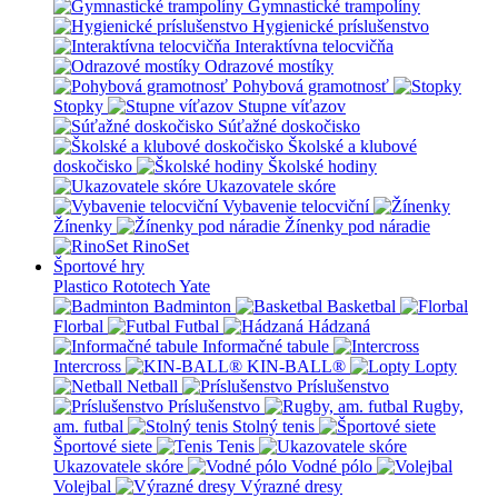
Gymnastické trampolíny
Hygienické príslušenstvo
Interaktívna telocvičňa
Odrazové mostíky
Pohybová gramotnosť
Stopky
Stupne víťazov
Súťažné doskočisko
Školské a klubové
doskočisko
Školské hodiny
Ukazovatele skóre
Vybavenie telocviční
Žínenky
Žínenky pod náradie
RinoSet
Športové hry
Plastico Rototech
Yate
Badminton
Basketbal
Florbal
Futbal
Hádzaná
Informačné tabule
Intercross
KIN-BALL®
Lopty
Netball
Príslušenstvo
Príslušenstvo
Rugby,
am. futbal
Stolný tenis
Športové siete
Tenis
Ukazovatele skóre
Vodné pólo
Volejbal
Výrazné dresy