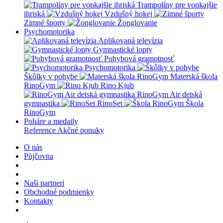
Trampolíny pre vonkajšie
ihriská
Vzdušný hokej
Zimné športy
Žonglovanie
Psychomotorika
Aplikovaná televízia
Gymnastické lopty
Pohybová gramotnosť
Psychomotorika
Škôlky v pohybe
Materská škola
RinoGym
Rino Kjub
RinoGym Air detská
gymnastika
RinoSet
Škola
RinoGym
Poháre a medaily
Reference
Akčné ponuky
O nás
Půjčovna
Naši partneri
Obchodné podmienky
Kontakty