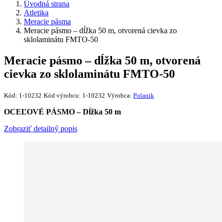
Úvodná strana
Atletika
Meracie pásma
Meracie pásmo – dĺžka 50 m, otvorená cievka zo
sklolaminátu FMTO-50
Meracie pásmo – dĺžka 50 m, otvorená
cievka zo sklolaminátu FMTO-50
Kód:
1-10232
Kód výrobcu:
1-10232
Výrobca:
Polanik
OCEĽOVÉ PÁSMO – Dĺžka 50 m
Zobraziť detailný popis