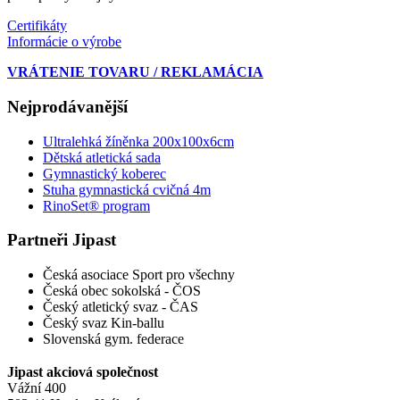
Certifikáty
Informácie o výrobe
VRÁTENIE TOVARU / REKLAMÁCIA
Nejprodávanější
Ultralehká žíněnka 200x100x6cm
Dětská atletická sada
Gymnastický koberec
Stuha gymnastická cvičná 4m
RinoSet® program
Partneři Jipast
Česká asociace Sport pro všechny
Česká obec sokolská - ČOS
Český atletický svaz - ČAS
Český svaz Kin-ballu
Slovenská gym. federace
Jipast akciová společnost
Vážní 400