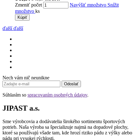
Zmeniť počet
Navýšiť množstvo
Snížit
množstvo
ks
Kúpiť
ďalší
ďalší
Nech vám nič neunikne
Odoslať
Súhlasím so
spracovaním osobných údajov
.
JIPAST a.s.
Sme výrobcovia a dodávatelia širokého sortimentu športových
potrieb. Naša výroba sa špecializuje najmä na dopadové plochy,
ktoré sa používajú všade tam, kde hrozí riziko pádu z výšky alebo
pádu pri vysokej rýchlosti.