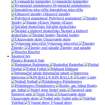
Gymnastické trampolíny
Hygienické príslušenstvo
Interaktívna telocvičňa
Odrazové mostíky
Pohybová gramotnosť
Stopky
Stupne víťazov
Súťažné doskočisko
Školské a klubové
doskočisko
Školské hodiny
Ukazovatele skóre
Vybavenie telocviční
Žínenky
Žínenky pod náradie
RinoSet
Športové hry
Plastico Rototech
Yate
Badminton
Basketbal
Florbal
Futbal
Hádzaná
Informačné tabule
Intercross
KIN-BALL®
Lopty
Netball
Príslušenstvo
Príslušenstvo
Rugby,
am. futbal
Stolný tenis
Športové siete
Tenis
Ukazovatele skóre
Vodné pólo
Volejbal
Výrazné dresy