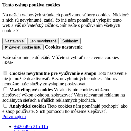
Tento e-shop používa cookies
Na našich webových stránkach používame súbory cookies. Niektoré
z nich sú nevyhnutné, zatiaľ čo iné nám pomáhajú vylepšiť tento
web a váš užívateľský zážitok. Súhlasíte s používaním všetkých
cookies?
Nastavenie
Len nevyhnutné
Súhlasím
Cookies nastavenie
Zavrieť cookie lištu
Vaše súkromie je dôležité. Môžete si vybrať nastavenia cookies
nižšie.
Cookies nevyhnutné pre využívanie e-shopu
Toto nastavenie
nie je možné deaktivovať. Bez nevyhnutných cookies súborov
nemožno naše služby zmysluplne poskytovať.
Marketingové cookies
Vďaka týmto cookies môžeme
zlepšovať výkon e-shopu, zobrazovať Vám relevantnú reklamu na
sociálnych sieťach a ďalších reklamných plochách.
Analytické cookies
Tieto cookies nám pomáhajú pochopiť, ako
e-shop používate. S ich pomocou ho môžeme zlepšovať.
Potvrdzujem
+420 495 215 115