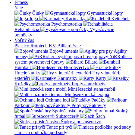
Fitness
Yate
Činky
Gymnastické lopty
Joga
Karimatky
Kettlebell
Psychomotorika
Rehabilitácia
Vyvažovacie
pomôcky
Voľný čas
Plastico Rototech
KV Billiard
Yate
Bojové umenia
Agility
pre psy
AiRRoller -
systém povrchovej úpravy
Biliard
Bumball
Horolezectvo
Hracie kútiky
Hry v interiéri,
exteriéri
Karimatky
Karty
Kuželky
Lopty a predmety
Mini lezecká stena mobil
Multisenzorická terapia
Ochrana lodí
Padáky
Parkour
Pohybové aktivity
Spoločenské hry
Stolný
futbal
Subsoccer®
Šach
Šípky a príslušenstvo
Tanec pri tyči
Tlmiaca podložka pod sudy