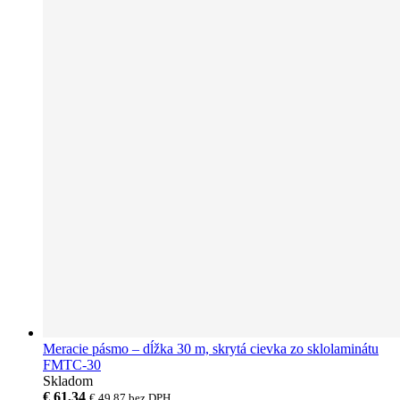
Meracie pásmo – dĺžka 30 m, skrytá cievka zo sklolaminátu
FMTC-30
Skladom
€ 61,34
€ 49,87
bez DPH