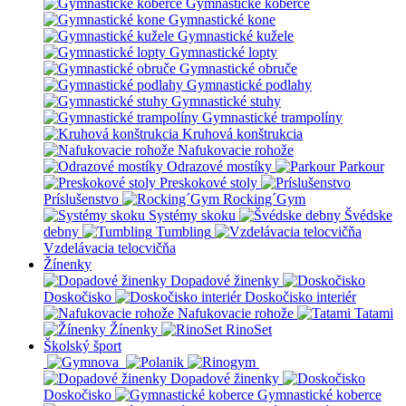
Gymnastické koberce
Gymnastické kone
Gymnastické kužele
Gymnastické lopty
Gymnastické obruče
Gymnastické podlahy
Gymnastické stuhy
Gymnastické trampolíny
Kruhová konštrukcia
Nafukovacie rohože
Odrazové mostíky
Parkour
Preskokové stoly
Príslušenstvo
Rocking´Gym
Systémy skoku
Švédske
debny
Tumbling
Vzdelávacia telocvičňa
Žínenky
Dopadové žinenky
Doskočisko
Doskočisko interiér
Nafukovacie rohože
Tatami
Žínenky
RinoSet
Školský šport
Dopadové žinenky
Doskočisko
Gymnastické koberce