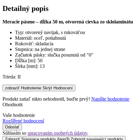
Detailný popis
Meracie pásmo – dĺžka 50 m, otvorená cievka zo sklolaminátu
Typ: otvorený navijak, s rukoväťou
Materiál: oceľ, potiahnutá
Rukoväť: skladacia
Stupnica: na jednej strane
Začiatok pásky: slučka posunutá od "0"
Dĺžka [m]: 50
Šírka [mm]: 13
Trieda: II
zobraziť Hodnotenie
Skrýt Hodnocení
Produkt zatiaľ nikto nehodnotil, buďte prvý!
Napíšte hodnotenie
Ohodnotit
Vaše hodnotenie
Rozšířené hodnocení
Odoslať
Súhlasím so
spracovaním osobných údajov
.
Zobraziť Súvisiace produkty
(lang3) Zobrazit související produkty