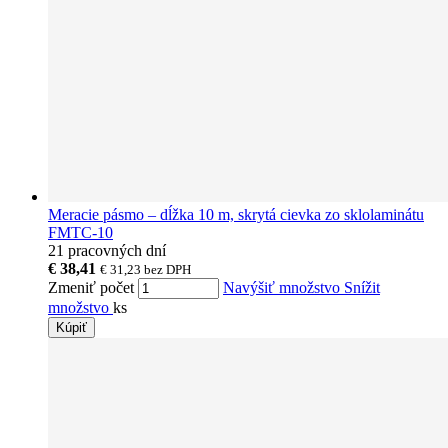
Meracie pásmo – dĺžka 10 m, skrytá cievka zo sklolaminátu
FMTC-10
21 pracovných dní
€ 38,41
€ 31,23
bez DPH
Zmeniť počet
Navýšiť množstvo
Snížit
množstvo
ks
Kúpiť