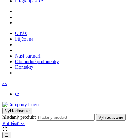
info@jipast.cz
O nás
Půjčovna
Naši partneri
Obchodné podmienky
Kontakty
sk
cz
Vyhľadávanie
hľadaný produkt
Vyhľadávanie
Prihlásiť sa
☰