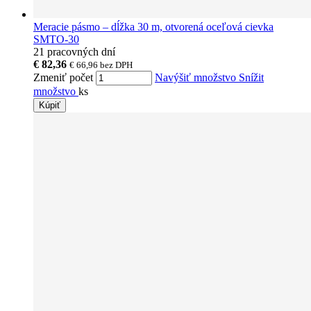
Meracie pásmo – dĺžka 30 m, otvorená oceľová cievka
SMTO-30
21 pracovných dní
€ 82,36
€ 66,96
bez DPH
Zmeniť počet
Navýšiť množstvo
Snížit
množstvo
ks
Kúpiť