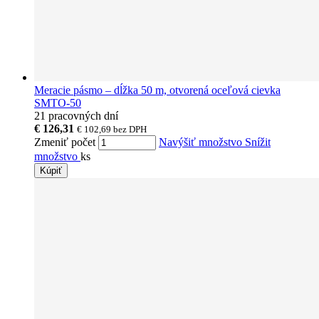
Meracie pásmo – dĺžka 50 m, otvorená oceľová cievka
SMTO-50
21 pracovných dní
€ 126,31
€ 102,69
bez DPH
Zmeniť počet
Navýšiť množstvo
Snížit
množstvo
ks
Kúpiť