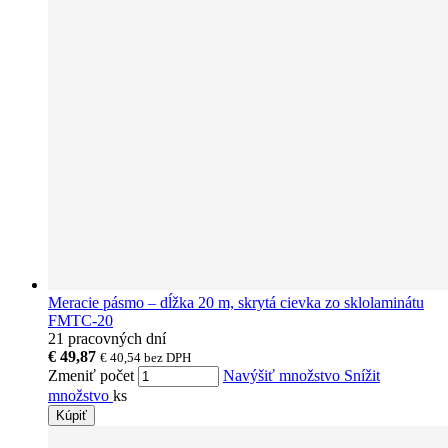
Meracie pásmo – dĺžka 20 m, skrytá cievka zo sklolaminátu
FMTC-20
21 pracovných dní
€ 49,87
€ 40,54
bez DPH
Zmeniť počet
Navýšiť množstvo
Snížit
množstvo
ks
Kúpiť