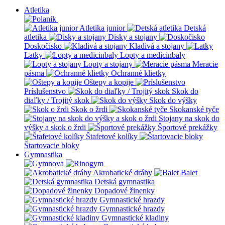
Atletika
Atletika junior
Detská
atletika
Disky a stojany
Doskočisko
Kladivá a stojany
Latky
Lopty a medicinbaly
Lopty a stojany
Meracie
pásma
Ochranné klietky
Oštepy a kopije
Príslušenstvo
Skok do
diaľky / Trojitý skok
Skok do výšky
Skok o žrdi
Skokanské tyče
Stojany na skok do
výšky a skok o žrdi
Športové prekážky
Štafetové kolíky
Štartovacie bloky
Gymnastika
Akrobatické dráhy
Balet
Detská gymnastika
Dopadové žinenky
Gymnastické hrazdy
Gymnastické hrazdy
Gymnastické kladiny