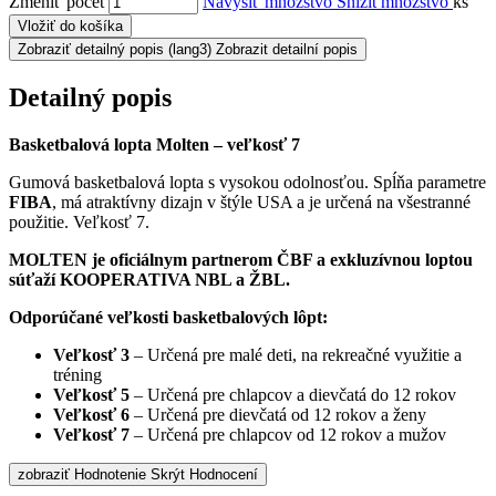
Zmeniť počet
Navýšiť množstvo
Snížit množstvo
ks
Vložiť do košíka
Zobraziť detailný popis
(lang3) Zobrazit detailní popis
Detailný popis
Basketbalová lopta Molten – veľkosť 7
Gumová basketbalová lopta s vysokou odolnosťou. Spĺňa parametre
FIBA
, má atraktívny dizajn v štýle USA a je určená na všestranné
použitie. Veľkosť 7.
MOLTEN je oficiálnym partnerom ČBF a exkluzívnou loptou
súťaží KOOPERATIVA NBL a ŽBL.
Odporúčané veľkosti basketbalových lôpt:
Veľkosť 3
– Určená pre malé deti, na rekreačné využitie a
tréning
Veľkosť 5
– Určená pre chlapcov a dievčatá do 12 rokov
Veľkosť 6
– Určená pre dievčatá od 12 rokov a ženy
Veľkosť 7
– Určená pre chlapcov od 12 rokov a mužov
zobraziť Hodnotenie
Skrýt Hodnocení