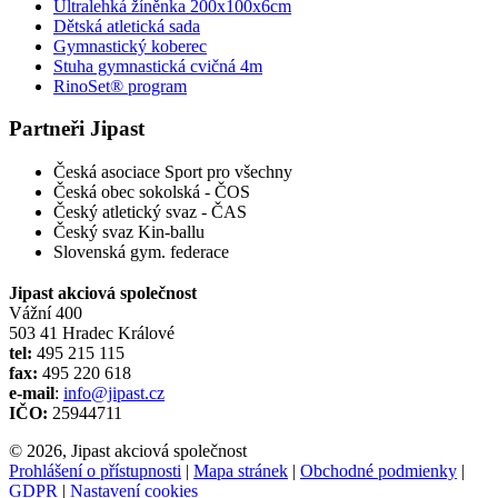
Ultralehká žíněnka 200x100x6cm
Dětská atletická sada
Gymnastický koberec
Stuha gymnastická cvičná 4m
RinoSet® program
Partneři Jipast
Česká asociace Sport pro všechny
Česká obec sokolská - ČOS
Český atletický svaz - ČAS
Český svaz Kin-ballu
Slovenská gym. federace
Jipast akciová společnost
Vážní 400
503 41 Hradec Králové
tel:
495 215 115
fax:
495 220 618
e-mail
:
info@jipast.cz
IČO:
25944711
© 2026, Jipast akciová společnost
Prohlášení o přístupnosti
|
Mapa stránek
|
Obchodné podmienky
|
GDPR
|
Nastavení cookies