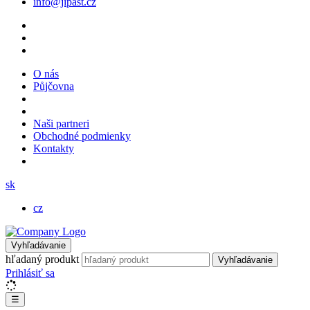
info@jipast.cz
O nás
Půjčovna
Naši partneri
Obchodné podmienky
Kontakty
sk
cz
Vyhľadávanie
hľadaný produkt
Vyhľadávanie
Prihlásiť sa
☰