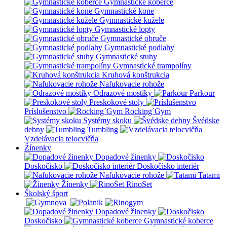
Gymnastické koberce
Gymnastické kone
Gymnastické kužele
Gymnastické lopty
Gymnastické obruče
Gymnastické podlahy
Gymnastické stuhy
Gymnastické trampolíny
Kruhová konštrukcia
Nafukovacie rohože
Odrazové mostíky
Parkour
Preskokové stoly
Príslušenstvo
Rocking´Gym
Systémy skoku
Švédske
debny
Tumbling
Vzdelávacia telocvičňa
Žínenky
Dopadové žinenky
Doskočisko
Doskočisko interiér
Nafukovacie rohože
Tatami
Žínenky
RinoSet
Školský šport
Dopadové žinenky
Doskočisko
Gymnastické koberce