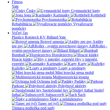
Fitness
Yate
Činky
Gymnastické lopty
Joga
Karimatky
Kettlebell
Psychomotorika
Rehabilitácia
Vyvažovacie
pomôcky
Voľný čas
Plastico Rototech
KV Billiard
Yate
Bojové umenia
Agility
pre psy
AiRRoller -
systém povrchovej úpravy
Biliard
Bumball
Horolezectvo
Hracie kútiky
Hry v interiéri,
exteriéri
Karimatky
Karty
Kuželky
Lopty a predmety
Mini lezecká stena mobil
Multisenzorická terapia
Ochrana lodí
Padáky
Parkour
Pohybové aktivity
Spoločenské hry
Stolný
futbal
Subsoccer®
Šach
Šípky a príslušenstvo
Tanec pri tyči
Tlmiaca podložka pod sudy