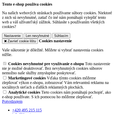
Tento e-shop používa cookies
Na našich webových stránkach používame súbory cookies. Niektoré
z nich sú nevyhnutné, zatiaľ čo iné nám pomáhajú vylepšiť tento
web a váš užívateľský zážitok. Súhlasíte s používaním všetkých
cookies?
Nastavenie
Len nevyhnutné
Súhlasím
Cookies nastavenie
Zavrieť cookie lištu
Vaše súkromie je dôležité. Môžete si vybrať nastavenia cookies
nižšie.
Cookies nevyhnutné pre využívanie e-shopu
Toto nastavenie
nie je možné deaktivovať. Bez nevyhnutných cookies súborov
nemožno naše služby zmysluplne poskytovať.
Marketingové cookies
Vďaka týmto cookies môžeme
zlepšovať výkon e-shopu, zobrazovať Vám relevantnú reklamu na
sociálnych sieťach a ďalších reklamných plochách.
Analytické cookies
Tieto cookies nám pomáhajú pochopiť, ako
e-shop používate. S ich pomocou ho môžeme zlepšovať.
Potvrdzujem
+420 495 215 115