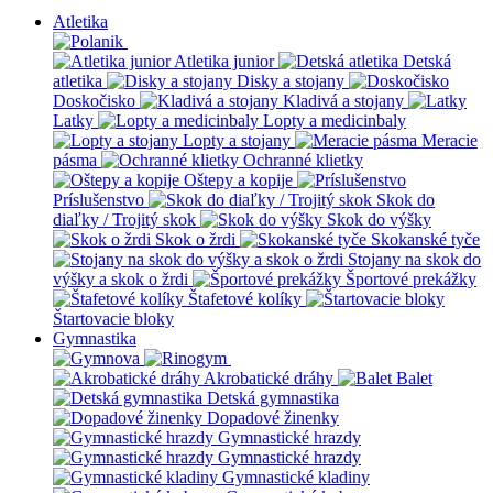
Atletika
Atletika junior
Detská
atletika
Disky a stojany
Doskočisko
Kladivá a stojany
Latky
Lopty a medicinbaly
Lopty a stojany
Meracie
pásma
Ochranné klietky
Oštepy a kopije
Príslušenstvo
Skok do
diaľky / Trojitý skok
Skok do výšky
Skok o žrdi
Skokanské tyče
Stojany na skok do
výšky a skok o žrdi
Športové prekážky
Štafetové kolíky
Štartovacie bloky
Gymnastika
Akrobatické dráhy
Balet
Detská gymnastika
Dopadové žinenky
Gymnastické hrazdy
Gymnastické hrazdy
Gymnastické kladiny