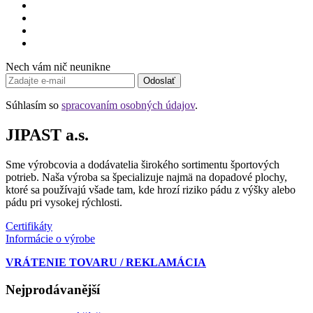
Nech vám nič neunikne
Odoslať
Súhlasím so
spracovaním osobných údajov
.
JIPAST a.s.
Sme výrobcovia a dodávatelia širokého sortimentu športových
potrieb. Naša výroba sa špecializuje najmä na dopadové plochy,
ktoré sa používajú všade tam, kde hrozí riziko pádu z výšky alebo
pádu pri vysokej rýchlosti.
Certifikáty
Informácie o výrobe
VRÁTENIE TOVARU / REKLAMÁCIA
Nejprodávanější