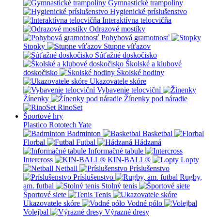
Gymnastické trampolíny
Hygienické príslušenstvo
Interaktívna telocvičňa
Odrazové mostíky
Pohybová gramotnosť
Stopky
Stupne víťazov
Súťažné doskočisko
Školské a klubové
doskočisko
Školské hodiny
Ukazovatele skóre
Vybavenie telocviční
Žínenky
Žínenky pod náradie
RinoSet
Športové hry
Plastico Rototech
Yate
Badminton
Basketbal
Florbal
Futbal
Hádzaná
Informačné tabule
Intercross
KIN-BALL®
Lopty
Netball
Príslušenstvo
Príslušenstvo
Rugby,
am. futbal
Stolný tenis
Športové siete
Tenis
Ukazovatele skóre
Vodné pólo
Volejbal
Výrazné dresy