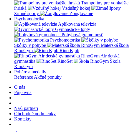
Trampolíny pre vonkajšie
ihriská
Vzdušný hokej
Zimné športy
Žonglovanie
Psychomotorika
Aplikovaná televízia
Gymnastické lopty
Pohybová gramotnosť
Psychomotorika
Škôlky v pohybe
Materská škola
RinoGym
Rino Kjub
RinoGym Air detská
gymnastika
RinoSet
Škola
RinoGym
Poháre a medaily
Reference
Akčné ponuky
O nás
Půjčovna
Naši partneri
Obchodné podmienky
Kontakty