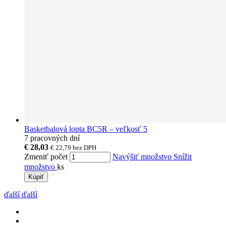
Basketbalová lopta BC5R – veľkosť 5
7 pracovných dní
€ 28,03
€ 22,79
bez DPH
Zmeniť počet
Navýšiť množstvo
Snížit
množstvo
ks
Kúpiť
ďalší
ďalší