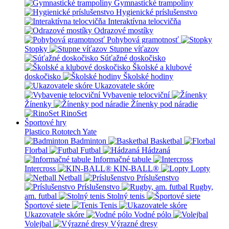
Gymnastické trampolíny
Hygienické príslušenstvo
Interaktívna telocvičňa
Odrazové mostíky
Pohybová gramotnosť
Stopky
Stupne víťazov
Súťažné doskočisko
Školské a klubové
doskočisko
Školské hodiny
Ukazovatele skóre
Vybavenie telocviční
Žínenky
Žínenky pod náradie
RinoSet
Športové hry
Plastico Rototech
Yate
Badminton
Basketbal
Florbal
Futbal
Hádzaná
Informačné tabule
Intercross
KIN-BALL®
Lopty
Netball
Príslušenstvo
Príslušenstvo
Rugby,
am. futbal
Stolný tenis
Športové siete
Tenis
Ukazovatele skóre
Vodné pólo
Volejbal
Výrazné dresy