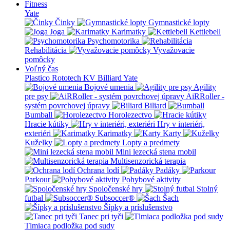
Fitness
Yate
Činky
Gymnastické lopty
Joga
Karimatky
Kettlebell
Psychomotorika
Rehabilitácia
Vyvažovacie
pomôcky
Voľný čas
Plastico Rototech
KV Billiard
Yate
Bojové umenia
Agility
pre psy
AiRRoller -
systém povrchovej úpravy
Biliard
Bumball
Horolezectvo
Hracie kútiky
Hry v interiéri,
exteriéri
Karimatky
Karty
Kuželky
Lopty a predmety
Mini lezecká stena mobil
Multisenzorická terapia
Ochrana lodí
Padáky
Parkour
Pohybové aktivity
Spoločenské hry
Stolný
futbal
Subsoccer®
Šach
Šípky a príslušenstvo
Tanec pri tyči
Tlmiaca podložka pod sudy