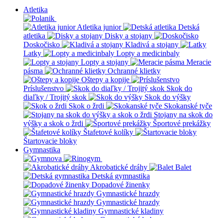
Atletika
Atletika junior
Detská
atletika
Disky a stojany
Doskočisko
Kladivá a stojany
Latky
Lopty a medicinbaly
Lopty a stojany
Meracie
pásma
Ochranné klietky
Oštepy a kopije
Príslušenstvo
Skok do
diaľky / Trojitý skok
Skok do výšky
Skok o žrdi
Skokanské tyče
Stojany na skok do
výšky a skok o žrdi
Športové prekážky
Štafetové kolíky
Štartovacie bloky
Gymnastika
Akrobatické dráhy
Balet
Detská gymnastika
Dopadové žinenky
Gymnastické hrazdy
Gymnastické hrazdy
Gymnastické kladiny