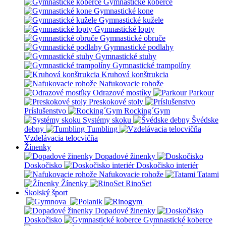
Gymnastické koberce
Gymnastické kone
Gymnastické kužele
Gymnastické lopty
Gymnastické obruče
Gymnastické podlahy
Gymnastické stuhy
Gymnastické trampolíny
Kruhová konštrukcia
Nafukovacie rohože
Odrazové mostíky
Parkour
Preskokové stoly
Príslušenstvo
Rocking´Gym
Systémy skoku
Švédske
debny
Tumbling
Vzdelávacia telocvičňa
Žínenky
Dopadové žinenky
Doskočisko
Doskočisko interiér
Nafukovacie rohože
Tatami
Žínenky
RinoSet
Školský šport
Dopadové žinenky
Doskočisko
Gymnastické koberce