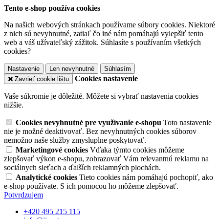
Tento e-shop používa cookies
Na našich webových stránkach používame súbory cookies. Niektoré
z nich sú nevyhnutné, zatiaľ čo iné nám pomáhajú vylepšiť tento
web a váš užívateľský zážitok. Súhlasíte s používaním všetkých
cookies?
Nastavenie
Len nevyhnutné
Súhlasím
Cookies nastavenie
Zavrieť cookie lištu
Vaše súkromie je dôležité. Môžete si vybrať nastavenia cookies
nižšie.
Cookies nevyhnutné pre využívanie e-shopu
Toto nastavenie
nie je možné deaktivovať. Bez nevyhnutných cookies súborov
nemožno naše služby zmysluplne poskytovať.
Marketingové cookies
Vďaka týmto cookies môžeme
zlepšovať výkon e-shopu, zobrazovať Vám relevantnú reklamu na
sociálnych sieťach a ďalších reklamných plochách.
Analytické cookies
Tieto cookies nám pomáhajú pochopiť, ako
e-shop používate. S ich pomocou ho môžeme zlepšovať.
Potvrdzujem
+420 495 215 115