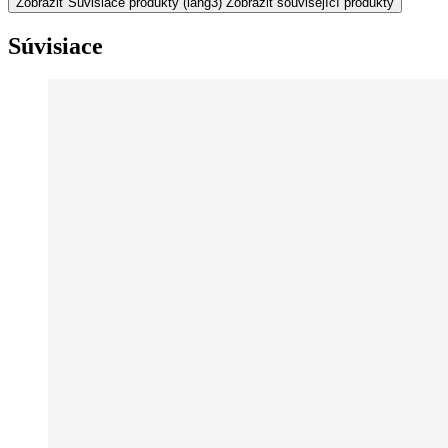
Zobraziť Súvisiace produkty
(lang3) Zobrazit související produkty
Súvisiace