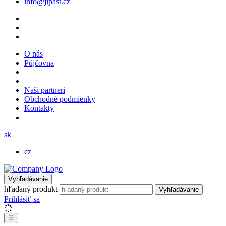
info@jipast.cz
O nás
Půjčovna
Naši partneri
Obchodné podmienky
Kontakty
sk
cz
Vyhľadávanie
hľadaný produkt
Vyhľadávanie
Prihlásiť sa
☰