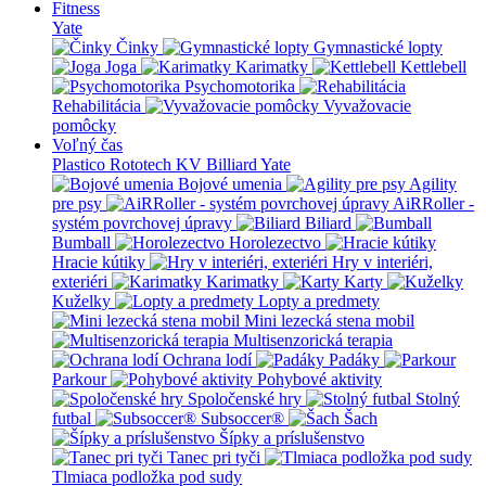
Fitness
Yate
Činky
Gymnastické lopty
Joga
Karimatky
Kettlebell
Psychomotorika
Rehabilitácia
Vyvažovacie
pomôcky
Voľný čas
Plastico Rototech
KV Billiard
Yate
Bojové umenia
Agility
pre psy
AiRRoller -
systém povrchovej úpravy
Biliard
Bumball
Horolezectvo
Hracie kútiky
Hry v interiéri,
exteriéri
Karimatky
Karty
Kuželky
Lopty a predmety
Mini lezecká stena mobil
Multisenzorická terapia
Ochrana lodí
Padáky
Parkour
Pohybové aktivity
Spoločenské hry
Stolný
futbal
Subsoccer®
Šach
Šípky a príslušenstvo
Tanec pri tyči
Tlmiaca podložka pod sudy