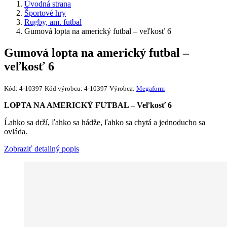
Úvodná strana
Športové hry
Rugby, am. futbal
Gumová lopta na americký futbal – veľkosť 6
Gumová lopta na americký futbal –
veľkosť 6
Kód:
4-10397
Kód výrobcu:
4-10397
Výrobca:
Megaform
LOPTA NA AMERICKÝ FUTBAL – Veľkosť 6
Ĺahko sa drží, ľahko sa hádže, ľahko sa chytá a jednoducho sa
ovláda.
Zobraziť detailný popis