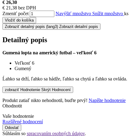
€ 26,30
€ 21,38 bez DPH
Zmeniť počet
Navýšiť množstvo
Snížit množstvo
ks
Vložiť do košíka
Zobraziť detailný popis
(lang3) Zobrazit detailní popis
Detailný popis
Gumená lopta na americký futbal – veľkosť 6
Veľkosť 6
Gumený
Ĺahko sa drží, ľahko sa hádže, ľahko sa chytá a ľahko sa ovláda.
zobraziť Hodnotenie
Skrýt Hodnocení
Produkt zatiaľ nikto nehodnotil, buďte prvý!
Napíšte hodnotenie
Ohodnotit
Vaše hodnotenie
Rozšířené hodnocení
Odoslať
Súhlasím so
spracovaním osobných údajov
.