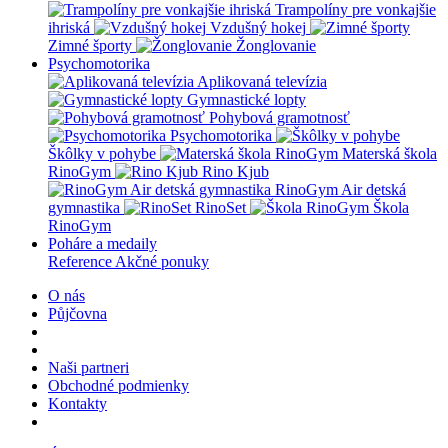
Trampolíny pre vonkajšie
ihriská
Vzdušný hokej
Zimné športy
Žonglovanie
Psychomotorika
Aplikovaná televízia
Gymnastické lopty
Pohybová gramotnosť
Psychomotorika
Škôlky v pohybe
Materská škola
RinoGym
Rino Kjub
RinoGym Air detská
gymnastika
RinoSet
Škola
RinoGym
Poháre a medaily
Reference
Akčné ponuky
O nás
Půjčovna
Naši partneri
Obchodné podmienky
Kontakty