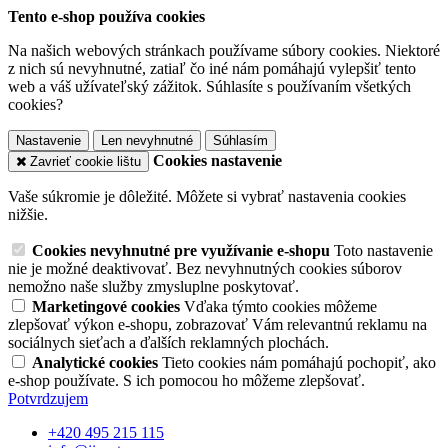
Tento e-shop používa cookies
Na našich webových stránkach používame súbory cookies. Niektoré
z nich sú nevyhnutné, zatiaľ čo iné nám pomáhajú vylepšiť tento
web a váš užívateľský zážitok. Súhlasíte s používaním všetkých
cookies?
Nastavenie
Len nevyhnutné
Súhlasím
Cookies nastavenie
Zavrieť cookie lištu
Vaše súkromie je dôležité. Môžete si vybrať nastavenia cookies
nižšie.
Cookies nevyhnutné pre využívanie e-shopu
Toto nastavenie
nie je možné deaktivovať. Bez nevyhnutných cookies súborov
nemožno naše služby zmysluplne poskytovať.
Marketingové cookies
Vďaka týmto cookies môžeme
zlepšovať výkon e-shopu, zobrazovať Vám relevantnú reklamu na
sociálnych sieťach a ďalších reklamných plochách.
Analytické cookies
Tieto cookies nám pomáhajú pochopiť, ako
e-shop používate. S ich pomocou ho môžeme zlepšovať.
Potvrdzujem
+420 495 215 115