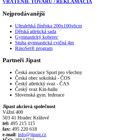
VRÁTENIE TOVARU / REKLAMÁCIA
Nejprodávanější
Ultralehká žíněnka 200x100x6cm
Dětská atletická sada
Gymnastický koberec
Stuha gymnastická cvičná 4m
RinoSet® program
Partneři Jipast
Česká asociace Sport pro všechny
Česká obec sokolská - ČOS
Český atletický svaz - ČAS
Český svaz Kin-ballu
Slovenská gym. federace
Jipast akciová společnost
Vážní 400
503 41 Hradec Králové
tel:
495 215 115
fax:
495 220 618
e-mail
:
info@jipast.cz