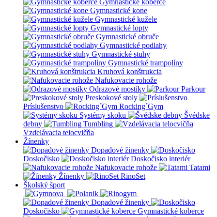
Gymnastické koberce
Gymnastické kone
Gymnastické kužele
Gymnastické lopty
Gymnastické obruče
Gymnastické podlahy
Gymnastické stuhy
Gymnastické trampolíny
Kruhová konštrukcia
Nafukovacie rohože
Odrazové mostíky
Parkour
Preskokové stoly
Príslušenstvo
Rocking´Gym
Systémy skoku
Švédske
debny
Tumbling
Vzdelávacia telocvičňa
Žínenky
Dopadové žinenky
Doskočisko
Doskočisko interiér
Nafukovacie rohože
Tatami
Žínenky
RinoSet
Školský šport
Dopadové žinenky
Doskočisko
Gymnastické koberce