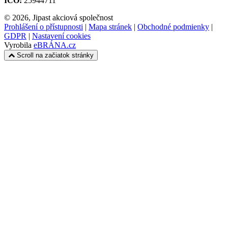
IČO:
25944711
© 2026, Jipast akciová společnost
Prohlášení o přístupnosti
|
Mapa stránek
|
Obchodné podmienky
|
GDPR
|
Nastavení cookies
Vyrobila
eBRÁNA.cz
Scroll na začiatok stránky