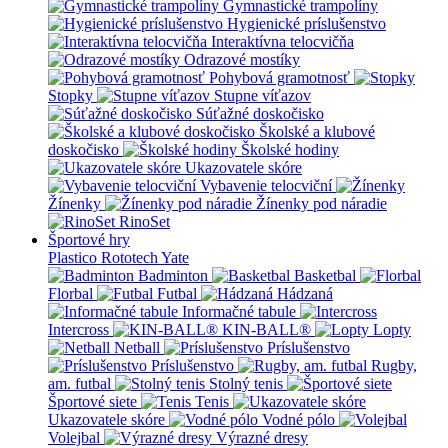
Gymnastické trampolíny
Hygienické príslušenstvo
Interaktívna telocvičňa
Odrazové mostíky
Pohybová gramotnosť
Stopky
Stupne víťazov
Súťažné doskočisko
Školské a klubové
doskočisko
Školské hodiny
Ukazovatele skóre
Vybavenie telocviční
Žínenky
Žínenky pod náradie
RinoSet
Športové hry
Plastico Rototech
Yate
Badminton
Basketbal
Florbal
Futbal
Hádzaná
Informačné tabule
Intercross
KIN-BALL®
Lopty
Netball
Príslušenstvo
Príslušenstvo
Rugby,
am. futbal
Stolný tenis
Športové siete
Tenis
Ukazovatele skóre
Vodné pólo
Volejbal
Výrazné dresy