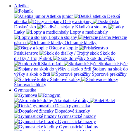
Atletika
Atletika junior
Detská
atletika
Disky a stojany
Doskočisko
Kladivá a stojany
Latky
Lopty a medicinbaly
Lopty a stojany
Meracie
pásma
Ochranné klietky
Oštepy a kopije
Príslušenstvo
Skok do
diaľky / Trojitý skok
Skok do výšky
Skok o žrdi
Skokanské tyče
Stojany na skok do
výšky a skok o žrdi
Športové prekážky
Štafetové kolíky
Štartovacie bloky
Gymnastika
Akrobatické dráhy
Balet
Detská gymnastika
Dopadové žinenky
Gymnastické hrazdy
Gymnastické hrazdy
Gymnastické kladiny