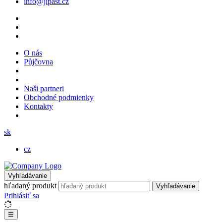
info@jipast.cz
O nás
Půjčovna
Naši partneri
Obchodné podmienky
Kontakty
sk
cz
Vyhľadávanie
hľadaný produkt
Vyhľadávanie
Prihlásiť sa
☰