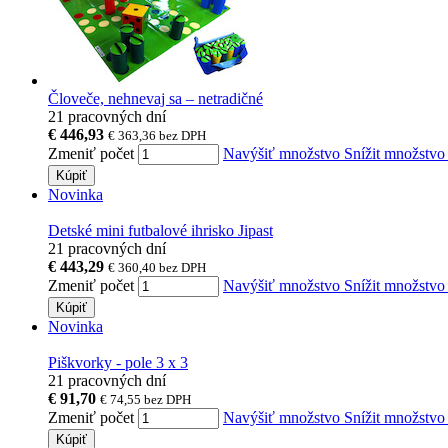
Človeče, nehnevaj sa – netradičné
21 pracovných dní
€ 446,93
€ 363,36
bez DPH
Zmeniť počet
Navýšiť množstvo
Snížit množstv
Kúpiť
Novinka
Detské mini futbalové ihrisko Jipast
21 pracovných dní
€ 443,29
€ 360,40
bez DPH
Zmeniť počet
Navýšiť množstvo
Snížit množstv
Kúpiť
Novinka
Piškvorky - pole 3 x 3
21 pracovných dní
€ 91,70
€ 74,55
bez DPH
Zmeniť počet
Navýšiť množstvo
Snížit množstv
Kúpiť