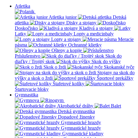
Atletika
Atletika junior
Detská
atletika
Disky a stojany
Doskočisko
Kladivá a stojany
Latky
Lopty a medicinbaly
Lopty a stojany
Meracie
pásma
Ochranné klietky
Oštepy a kopije
Príslušenstvo
Skok do
diaľky / Trojitý skok
Skok do výšky
Skok o žrdi
Skokanské tyče
Stojany na skok do
výšky a skok o žrdi
Športové prekážky
Štafetové kolíky
Štartovacie bloky
Gymnastika
Akrobatické dráhy
Balet
Detská gymnastika
Dopadové žinenky
Gymnastické hrazdy
Gymnastické hrazdy
Gymnastické kladiny