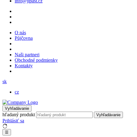
info@jipast.cz
O nás
Půjčovna
Naši partneri
Obchodné podmienky
Kontakty
sk
cz
Vyhľadávanie
hľadaný produkt
Vyhľadávanie
Prihlásiť sa
☰