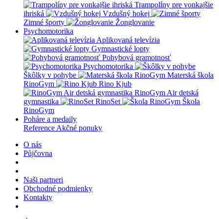
Trampolíny pre vonkajšie
ihriská
Vzdušný hokej
Zimné športy
Žonglovanie
Psychomotorika
Aplikovaná televízia
Gymnastické lopty
Pohybová gramotnosť
Psychomotorika
Škôlky v pohybe
Materská škola
RinoGym
Rino Kjub
RinoGym Air detská
gymnastika
RinoSet
Škola
RinoGym
Poháre a medaily
Reference
Akčné ponuky
O nás
Půjčovna
Naši partneri
Obchodné podmienky
Kontakty