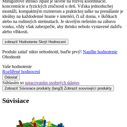
Minigolfové ihrisko Jipast je skvelé na rozvoj koordinácie,
koncentrácie a fyzických zručností u detí. Vďaka jednoduchej
montáži, kompaktným rozmerom a praktickej taške na prenášanie je
ideálny na každodenné hranie v interiéri, či už doma, v škôlkach
alebo na rodinných stretnutiach. Je skvelým riešením na zábavu
vonku, vždy však zabezpečte, aby ihrisko nebolo vystavené dažďu
alebo vlhkosti.
zobraziť Hodnotenie
Skrýt Hodnocení
Produkt zatiaľ nikto nehodnotil, buďte prvý!
Napíšte hodnotenie
Ohodnotit
Vaše hodnotenie
Rozšířené hodnocení
Odoslať
Súhlasím so
spracovaním osobných údajov
.
Zobraziť Súvisiace produkty
(lang3) Zobrazit související produkty
Súvisiace