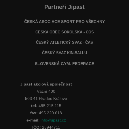
Partneři Jipast
ČESKÁ ASOCIACE SPORT PRO VŠECHNY
ČESKÁ OBEC SOKOLSKÁ - ČOS
ČESKÝ ATLETICKÝ SVAZ - ČAS
ČESKÝ SVAZ KIN-BALLU
SLOVENSKÁ GYM. FEDERACE
Jipast akciová společnost
Vážní 400
503 41 Hradec Králové
tel:
495 215 115
fax:
495 220 618
e-mail
:
info@jipast.cz
IČO:
25944711