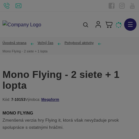
☰
V
y
h
Úvodná strana
Voľný čas
Pohybové aktivity
ľ
Mono Flying - 2 siete + 1 lopta
a
d
Mono Flying - 2 siete + 1
á
lopta
v
a
n
Kód:
7-10153
Výrobca:
Megaform
K
i
ó
MONO FLYING
e
d
Zmenšená verzia hry Flying it, ktorá však nevyžaduje prvok
v
spolupráce s ostatnými hráčmi.
ý