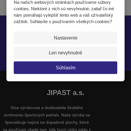
Na našich webových stránkach používame súbory
cookies. Niektoré z nich sú nevyhnutné, zatiaľ čo iné
nám pomáhajú vylepšiť tento web a váš užívateľský
zážitok. Súhlasíte s používaním všetkých cookies?
Nech vám nič neunikne
Nastavenie
Len nevyhnutné
Súhlasím so
spracovaním osobných údajov
.
Súhlasím
JIPAST a.s.
Sme výrobcovia a dodávatelia širokého
sortimentu športových potrieb. Naša výroba sa
špecializuje najmä na dopadové plochy, ktoré
sa používajú všade tam, kde hrozí riziko pádu z