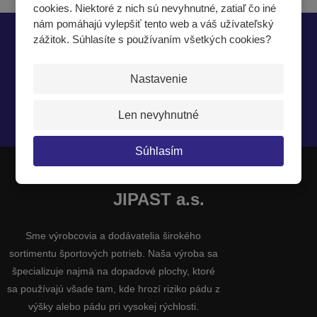
cookies. Niektoré z nich sú nevyhnutné, zatiaľ čo iné
nám pomáhajú vylepšiť tento web a váš užívateľský
zážitok. Súhlasíte s používaním všetkých cookies?
Nech vám nič neunikne
Nastavenie
Len nevyhnutné
Súhlasím so
spracovaním osobných údajov
.
Súhlasím
JIPAST a.s.
Sme výrobcovia a dodávatelia širokého
sortimentu športových potrieb. Naša výroba sa
špecializuje najmä na dopadové plochy, ktoré
sa používajú všade tam, kde hrozí riziko pádu z
výšky alebo pádu pri vysokej rýchlosti.