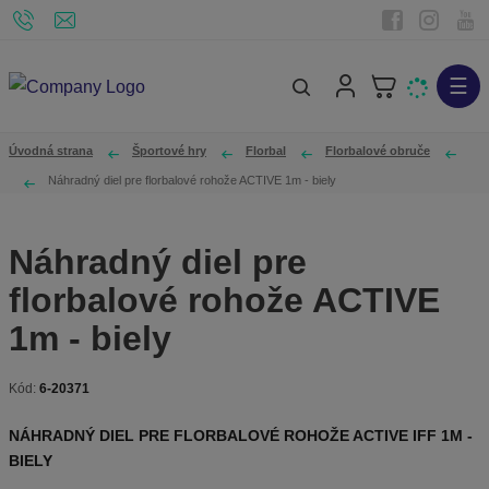
☰
V
y
h
Úvodná strana
Športové hry
Florbal
Florbalové obruče
ľ
Náhradný diel pre florbalové rohože ACTIVE 1m - biely
a
d
Náhradný diel pre
á
florbalové rohože ACTIVE
v
a
1m - biely
n
i
Kód:
6-20371
K
e
ó
NÁHRADNÝ DIEL PRE FLORBALOVÉ ROHOŽE ACTIVE IFF 1M -
d
BIELY
v