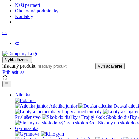
Naši partneri
Obchodné podmienky
Kontakty
sk
cz
Vyhľadávanie
hľadaný produkt
Vyhľadávanie
Prihlásiť sa
☰
Atletika
Atletika junior
Detská atleti
Lopty a medicinbaly
Príslušenstvo
Skok do diaľky /
Stojany na skok do v
Gymnastika