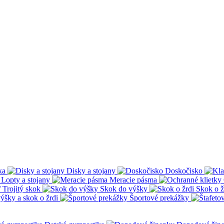
ka
Disky a stojany
Doskočisko
Lopty a stojany
Meracie pásma
 Trojitý skok
Skok do výšky
Skok o ž
ýšky a skok o žrdi
Športové prekážky