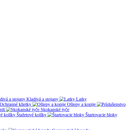
Kladivá a stojany
Latky
Ochranné klietky
Oštepy a kopije
rdi
Skokanské tyče
Štafetové kolíky
Štartovacie bloky