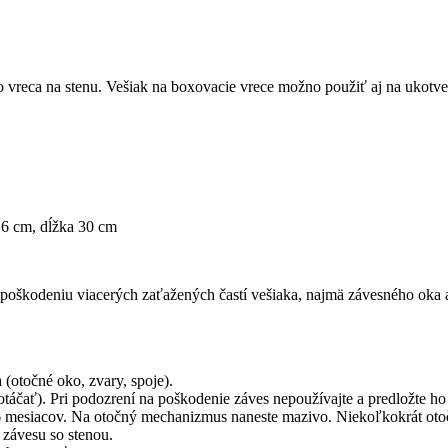
vreca na stenu. Vešiak na boxovacie vrece možno použiť aj na ukotven
 6 cm, dĺžka 30 cm
poškodeniu viacerých zaťažených častí vešiaka, najmä závesného oka a 
(otočné oko, zvary, spoje).
otáčať). Pri podozrení na poškodenie záves nepoužívajte a predložte ho
 mesiacov. Na otočný mechanizmus naneste mazivo. Niekoľkokrát otoč
i závesu so stenou.