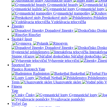
Akrobatické dráhy
Balet
Gymnastické hrazdy
Gymnastické kužele
Gymnastické lopty
Gymnastické trampolíny
Preskokové stoly
Prísluše
Vzdelávacia telocvičňa
Žínenky
Dopadové žinenky
Dosko
RinoSet
Školský šport
Dopadové žinenky
Dosko
Hygienické príslušenstvo
Interaktívn
Stupne víťazov
Súťažné doskočisko
Vybavenie telocviční
Žínen
Športové hry
Plastico Rototech
Yate
Badminton
Basketbal
Flo
Lopty
Netball
Príslušenstv
Tenis
Ukazovatele skóre
V
Fitness
Yate
Činky
Gymnastické lopty
Vyvažovacie pomôcky
Voľný čas