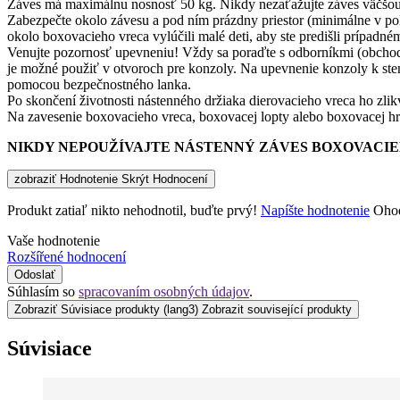
Záves má maximálnu nosnosť 50 kg. Nikdy nezaťažujte záves väčšo
Zabezpečte okolo závesu a pod ním prázdny priestor (minimálne v pol
okolo boxovacieho vreca vylúčili malé deti, aby ste predišli prípadné
Venujte pozornosť upevneniu! Vždy sa poraďte s odborníkmi (obchodní
je možné použiť v otvoroch pre konzoly. Na upevnenie konzoly k ste
pomocou bezpečnostného lanka.
Po skončení životnosti nástenného držiaka dierovacieho vreca ho zlik
Na zavesenie boxovacieho vreca, boxovacej lopty alebo boxovacej hruš
NIKDY NEPOUŽÍVAJTE NÁSTENNÝ ZÁVES BOXOVACIE
zobraziť Hodnotenie
Skrýt Hodnocení
Produkt zatiaľ nikto nehodnotil, buďte prvý!
Napíšte hodnotenie
Ohod
Vaše hodnotenie
Rozšířené hodnocení
Odoslať
Súhlasím so
spracovaním osobných údajov
.
Zobraziť Súvisiace produkty
(lang3) Zobrazit související produkty
Súvisiace