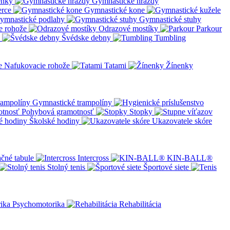
enky
Gymnastické hrazdy
erce
Gymnastické kone
ymnastické podlahy
Gymnastické stuhy
e rohože
Odrazové mostíky
Parkour
Švédske debny
Tumbling
Nafukovacie rohože
Tatami
Žínenky
Gymnastické trampolíny
Pohybová gramotnosť
Stopky
Školské hodiny
Ukazovatele skóre
čné tabule
Intercross
KIN-BALL®
Stolný tenis
Športové siete
Psychomotorika
Rehabilitácia