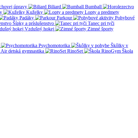
chovej úpravy
Biliard
Bumball
y
Kuželky
Lopty a predmety
Padáky
Parkour
Pohybové
Šípky a príslušenstvo
Tanec pri tyči
Vzdušný hokej
Zimné športy
Psychomotorika
Škôlky v
Air detská gymnastika
RinoSet
Škola