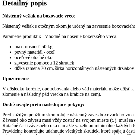
Detailný popis
Nástenný vešiak na boxovacie vrece
Nástenný vešiak s otočným okom je určený na zavesenie boxovacieho 
Parametre produktu: - Vhodné na nosenie boxerského vreca:
max. nosnosť 50 kg
pevný materiál - oceľ
oceľové otočné oko
zavesenie pomocou 12 skrutiek
dĺžka ramena 70 cm, šírka horizontálnych nástenných držiakov
Upozornenie
V dôsledku korózie, opotrebovania alebo vád materiálu môže dôjsť k 
zlomenie a následný pád vrecka na krabice na zem).
Dodržiavajte preto nasledujúce pokyny:
Pred každým použitím skontrolujte nástenný záves boxovacieho vreca 
Závesné oko závesu musí vždy zostať na svojom mieste (t. j. musí sa 
Rotačné časti závesného oka namažte vazelínou minimálne každých 6
Pravidelne kontrolujte utiahnutie všetkých skrutiek, ktoré spájajú čast