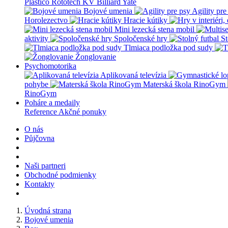
Plastico Rototech
KV Billiard
Yate
Bojové umenia
Agility pre
Horolezectvo
Hracie kútiky
Mini lezecká stena mobil
aktivity
Spoločenské hry
St
Tlmiaca podložka pod sudy
Žonglovanie
Psychomotorika
Aplikovaná televízia
pohybe
Materská škola RinoGym
RinoGym
Poháre a medaily
Reference
Akčné ponuky
O nás
Půjčovna
Naši partneri
Obchodné podmienky
Kontakty
Úvodná strana
Bojové umenia