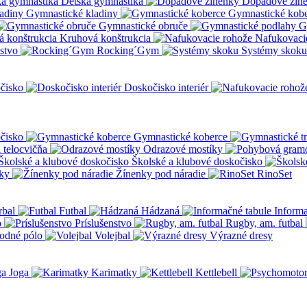
Detská gymnastika
Dopadové žin
Gymnastické kladiny
Gymnastické kob
Gymnastické obruče
G
Kruhová konštrukcia
Nafukovaci
nstvo
Rocking´Gym
Systémy skoku
čisko
Doskočisko interiér
čisko
Gymnastické koberce
a telocvičňa
Odrazové mostíky
Školské a klubové doskočisko
ky
Žínenky pod náradie
RinoSet
rbal
Futbal
Hádzaná
Informa
o
Príslušenstvo
Rugby, am. futbal
odné pólo
Volejbal
Výrazné dresy
Joga
Karimatky
Kettlebell