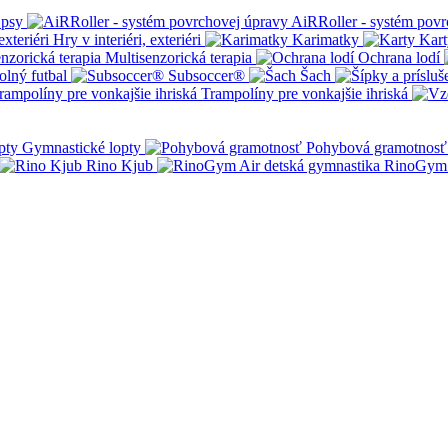
 psy
AiRRoller - systém povr
Hry v interiéri, exteriéri
Karimatky
Kart
Multisenzorická terapia
Ochrana lodí
olný futbal
Subsoccer®
Šach
Trampolíny pre vonkajšie ihriská
Gymnastické lopty
Pohybová gramotnosť
Rino Kjub
RinoGym 