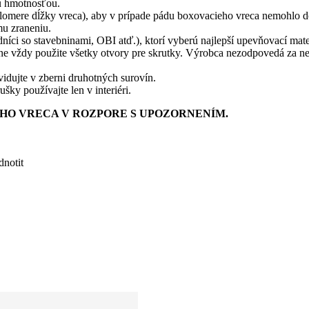
u hmotnosťou.
omere dĺžky vreca), aby v prípade pádu boxovacieho vreca nemohlo dôj
mu zraneniu.
ci so stavebninami, OBI atď.), ktorí vyberú najlepší upevňovací mater
ne vždy použite všetky otvory pre skrutky. Výrobca nezodpovedá za ne
vidujte v zberni druhotných surovín.
ky používajte len v interiéri.
HO VRECA V ROZPORE S UPOZORNENÍM.
notit