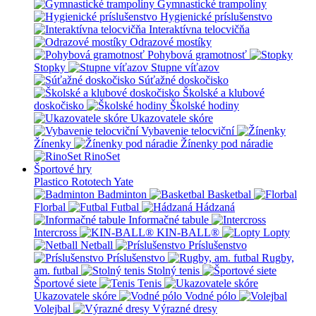
Gymnastické trampolíny
Hygienické príslušenstvo
Interaktívna telocvičňa
Odrazové mostíky
Pohybová gramotnosť
Stopky
Stupne víťazov
Súťažné doskočisko
Školské a klubové
doskočisko
Školské hodiny
Ukazovatele skóre
Vybavenie telocviční
Žínenky
Žínenky pod náradie
RinoSet
Športové hry
Plastico Rototech
Yate
Badminton
Basketbal
Florbal
Futbal
Hádzaná
Informačné tabule
Intercross
KIN-BALL®
Lopty
Netball
Príslušenstvo
Príslušenstvo
Rugby,
am. futbal
Stolný tenis
Športové siete
Tenis
Ukazovatele skóre
Vodné pólo
Volejbal
Výrazné dresy