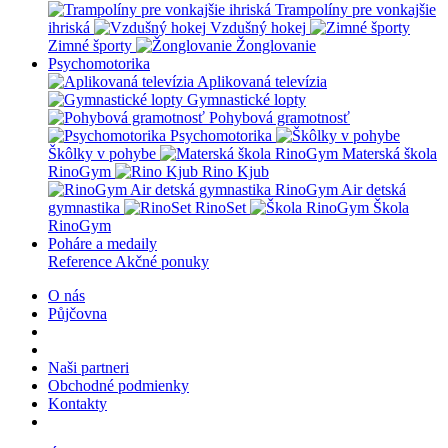
Trampolíny pre vonkajšie
ihriská
Vzdušný hokej
Zimné športy
Žonglovanie
Psychomotorika
Aplikovaná televízia
Gymnastické lopty
Pohybová gramotnosť
Psychomotorika
Škôlky v pohybe
Materská škola
RinoGym
Rino Kjub
RinoGym Air detská
gymnastika
RinoSet
Škola
RinoGym
Poháre a medaily
Reference
Akčné ponuky
O nás
Půjčovna
Naši partneri
Obchodné podmienky
Kontakty