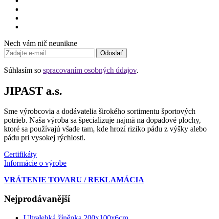
Nech vám nič neunikne
Odoslať
Súhlasím so
spracovaním osobných údajov
.
JIPAST a.s.
Sme výrobcovia a dodávatelia širokého sortimentu športových
potrieb. Naša výroba sa špecializuje najmä na dopadové plochy,
ktoré sa používajú všade tam, kde hrozí riziko pádu z výšky alebo
pádu pri vysokej rýchlosti.
Certifikáty
Informácie o výrobe
VRÁTENIE TOVARU / REKLAMÁCIA
Nejprodávanější
Ultralehká žíněnka 200x100x6cm