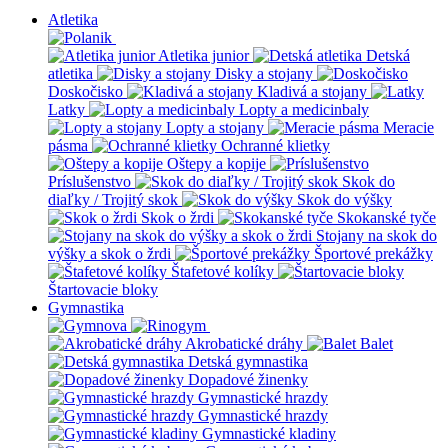
Atletika
Atletika junior
Detská
atletika
Disky a stojany
Doskočisko
Kladivá a stojany
Latky
Lopty a medicinbaly
Lopty a stojany
Meracie
pásma
Ochranné klietky
Oštepy a kopije
Príslušenstvo
Skok do
diaľky / Trojitý skok
Skok do výšky
Skok o žrdi
Skokanské tyče
Stojany na skok do
výšky a skok o žrdi
Športové prekážky
Štafetové kolíky
Štartovacie bloky
Gymnastika
Akrobatické dráhy
Balet
Detská gymnastika
Dopadové žinenky
Gymnastické hrazdy
Gymnastické hrazdy
Gymnastické kladiny