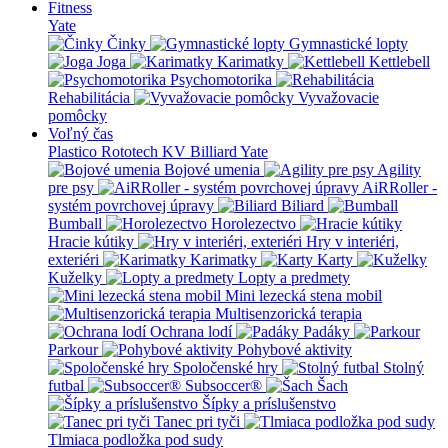
Fitness
Yate
Činky
Gymnastické lopty
Joga
Karimatky
Kettlebell
Psychomotorika
Rehabilitácia
Vyvažovacie
pomôcky
Voľný čas
Plastico Rototech
KV Billiard
Yate
Bojové umenia
Agility
pre psy
AiRRoller -
systém povrchovej úpravy
Biliard
Bumball
Horolezectvo
Hracie kútiky
Hry v interiéri,
exteriéri
Karimatky
Karty
Kuželky
Lopty a predmety
Mini lezecká stena mobil
Multisenzorická terapia
Ochrana lodí
Padáky
Parkour
Pohybové aktivity
Spoločenské hry
Stolný
futbal
Subsoccer®
Šach
Šípky a príslušenstvo
Tanec pri tyči
Tlmiaca podložka pod sudy