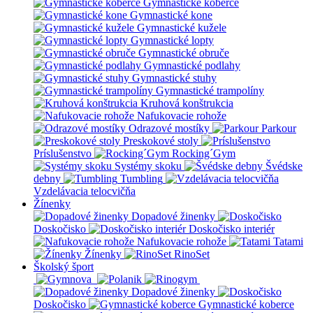
Gymnastické koberce
Gymnastické kone
Gymnastické kužele
Gymnastické lopty
Gymnastické obruče
Gymnastické podlahy
Gymnastické stuhy
Gymnastické trampolíny
Kruhová konštrukcia
Nafukovacie rohože
Odrazové mostíky
Parkour
Preskokové stoly
Príslušenstvo
Rocking´Gym
Systémy skoku
Švédske
debny
Tumbling
Vzdelávacia telocvičňa
Žínenky
Dopadové žinenky
Doskočisko
Doskočisko interiér
Nafukovacie rohože
Tatami
Žínenky
RinoSet
Školský šport
Dopadové žinenky
Doskočisko
Gymnastické koberce