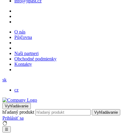
info@jipast.cz
O nás
Půjčovna
Naši partneri
Obchodné podmienky
Kontakty
sk
cz
Vyhľadávanie
hľadaný produkt
Vyhľadávanie
Prihlásiť sa
☰