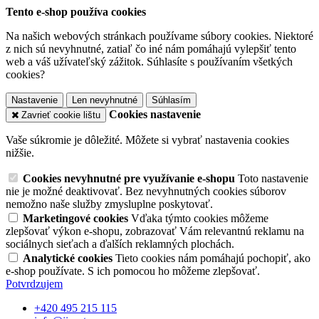
Tento e-shop používa cookies
Na našich webových stránkach používame súbory cookies. Niektoré
z nich sú nevyhnutné, zatiaľ čo iné nám pomáhajú vylepšiť tento
web a váš užívateľský zážitok. Súhlasíte s používaním všetkých
cookies?
Nastavenie
Len nevyhnutné
Súhlasím
Cookies nastavenie
Zavrieť cookie lištu
Vaše súkromie je dôležité. Môžete si vybrať nastavenia cookies
nižšie.
Cookies nevyhnutné pre využívanie e-shopu
Toto nastavenie
nie je možné deaktivovať. Bez nevyhnutných cookies súborov
nemožno naše služby zmysluplne poskytovať.
Marketingové cookies
Vďaka týmto cookies môžeme
zlepšovať výkon e-shopu, zobrazovať Vám relevantnú reklamu na
sociálnych sieťach a ďalších reklamných plochách.
Analytické cookies
Tieto cookies nám pomáhajú pochopiť, ako
e-shop používate. S ich pomocou ho môžeme zlepšovať.
Potvrdzujem
+420 495 215 115