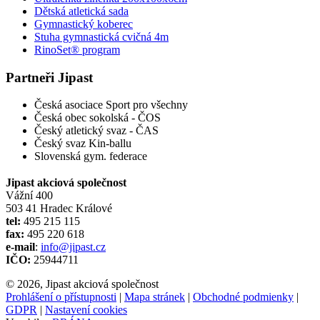
Dětská atletická sada
Gymnastický koberec
Stuha gymnastická cvičná 4m
RinoSet® program
Partneři Jipast
Česká asociace Sport pro všechny
Česká obec sokolská - ČOS
Český atletický svaz - ČAS
Český svaz Kin-ballu
Slovenská gym. federace
Jipast akciová společnost
Vážní 400
503 41 Hradec Králové
tel:
495 215 115
fax:
495 220 618
e-mail
:
info@jipast.cz
IČO:
25944711
© 2026, Jipast akciová společnost
Prohlášení o přístupnosti
|
Mapa stránek
|
Obchodné podmienky
|
GDPR
|
Nastavení cookies