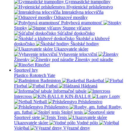
Gymnastické trampolíny
Hygienické príslušenstvo
Interaktívna telocvičňa
Odrazové mostíky
Pohybová gramotnosť
Stopky
Stupne víťazov
Súťažné doskočisko
Školské a klubové
doskočisko
Školské hodiny
Ukazovatele skóre
Vybavenie telocviční
Žínenky
Žínenky pod náradie
RinoSet
Športové hry
Plastico Rototech
Yate
Badminton
Basketbal
Florbal
Futbal
Hádzaná
Informačné tabule
Intercross
KIN-BALL®
Lopty
Netball
Príslušenstvo
Príslušenstvo
Rugby,
am. futbal
Stolný tenis
Športové siete
Tenis
Ukazovatele skóre
Vodné pólo
Volejbal
Výrazné dresy