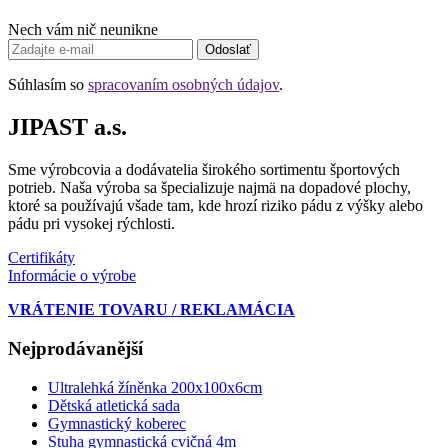
Nech vám nič neunikne
Odoslať
Súhlasím so
spracovaním osobných údajov
.
JIPAST a.s.
Sme výrobcovia a dodávatelia širokého sortimentu športových
potrieb. Naša výroba sa špecializuje najmä na dopadové plochy,
ktoré sa používajú všade tam, kde hrozí riziko pádu z výšky alebo
pádu pri vysokej rýchlosti.
Certifikáty
Informácie o výrobe
VRÁTENIE TOVARU / REKLAMÁCIA
Nejprodávanější
Ultralehká žíněnka 200x100x6cm
Dětská atletická sada
Gymnastický koberec
Stuha gymnastická cvičná 4m