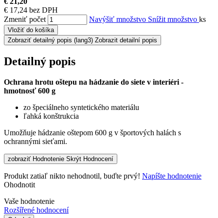
€ 21,20
€ 17,24 bez DPH
Zmeniť počet
Navýšiť množstvo
Snížit množstvo
ks
Vložiť do košíka
Zobraziť detailný popis
(lang3) Zobrazit detailní popis
Detailný popis
Ochrana hrotu oštepu na hádzanie do siete v interiéri -
hmotnosť 600 g
zo špeciálneho syntetického materiálu
ľahká konštrukcia
Umožňuje hádzanie oštepom 600 g v športových halách s
ochrannými sieťami.
zobraziť Hodnotenie
Skrýt Hodnocení
Produkt zatiaľ nikto nehodnotil, buďte prvý!
Napíšte hodnotenie
Ohodnotit
Vaše hodnotenie
Rozšířené hodnocení