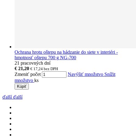
Ochrana hrotu oštepu na hádzanie do siete v interiéri -
hmotnosť oštepu 700 g NG-700
21 pracovných dní
€ 21,20
€ 17,24
bez DPH
Zmeniť počet
Navýšiť množstvo
Snížit
množstvo
ks
Kúpiť
ďalší
ďalší