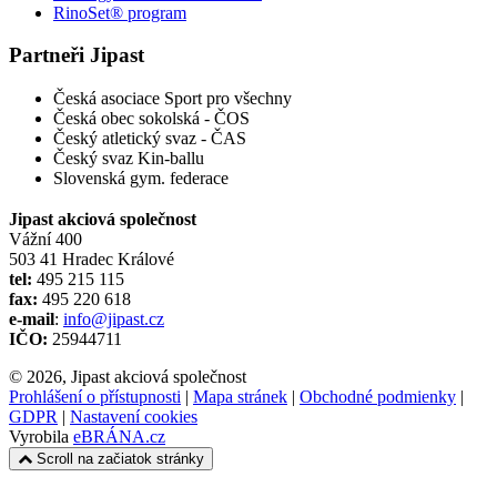
RinoSet® program
Partneři Jipast
Česká asociace Sport pro všechny
Česká obec sokolská - ČOS
Český atletický svaz - ČAS
Český svaz Kin-ballu
Slovenská gym. federace
Jipast akciová společnost
Vážní 400
503 41 Hradec Králové
tel:
495 215 115
fax:
495 220 618
e-mail
:
info@jipast.cz
IČO:
25944711
© 2026, Jipast akciová společnost
Prohlášení o přístupnosti
|
Mapa stránek
|
Obchodné podmienky
|
GDPR
|
Nastavení cookies
Vyrobila
eBRÁNA.cz
Scroll na začiatok stránky