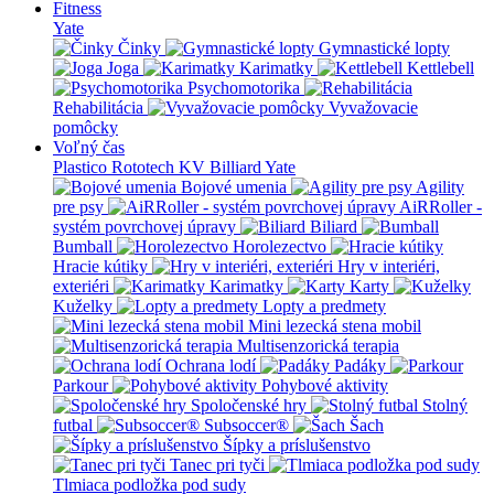
Fitness
Yate
Činky
Gymnastické lopty
Joga
Karimatky
Kettlebell
Psychomotorika
Rehabilitácia
Vyvažovacie
pomôcky
Voľný čas
Plastico Rototech
KV Billiard
Yate
Bojové umenia
Agility
pre psy
AiRRoller -
systém povrchovej úpravy
Biliard
Bumball
Horolezectvo
Hracie kútiky
Hry v interiéri,
exteriéri
Karimatky
Karty
Kuželky
Lopty a predmety
Mini lezecká stena mobil
Multisenzorická terapia
Ochrana lodí
Padáky
Parkour
Pohybové aktivity
Spoločenské hry
Stolný
futbal
Subsoccer®
Šach
Šípky a príslušenstvo
Tanec pri tyči
Tlmiaca podložka pod sudy