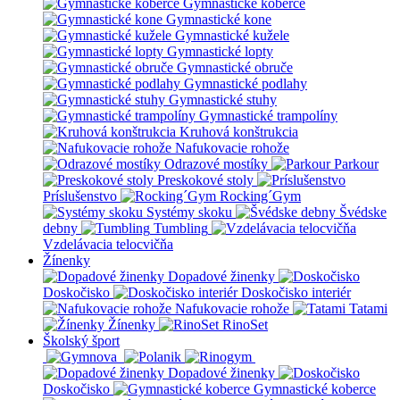
Gymnastické koberce
Gymnastické kone
Gymnastické kužele
Gymnastické lopty
Gymnastické obruče
Gymnastické podlahy
Gymnastické stuhy
Gymnastické trampolíny
Kruhová konštrukcia
Nafukovacie rohože
Odrazové mostíky
Parkour
Preskokové stoly
Príslušenstvo
Rocking´Gym
Systémy skoku
Švédske
debny
Tumbling
Vzdelávacia telocvičňa
Žínenky
Dopadové žinenky
Doskočisko
Doskočisko interiér
Nafukovacie rohože
Tatami
Žínenky
RinoSet
Školský šport
Dopadové žinenky
Doskočisko
Gymnastické koberce