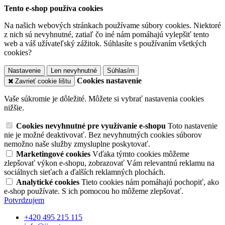
Tento e-shop používa cookies
Na našich webových stránkach používame súbory cookies. Niektoré
z nich sú nevyhnutné, zatiaľ čo iné nám pomáhajú vylepšiť tento
web a váš užívateľský zážitok. Súhlasíte s používaním všetkých
cookies?
Nastavenie
Len nevyhnutné
Súhlasím
Cookies nastavenie
Zavrieť cookie lištu
Vaše súkromie je dôležité. Môžete si vybrať nastavenia cookies
nižšie.
Cookies nevyhnutné pre využívanie e-shopu
Toto nastavenie
nie je možné deaktivovať. Bez nevyhnutných cookies súborov
nemožno naše služby zmysluplne poskytovať.
Marketingové cookies
Vďaka týmto cookies môžeme
zlepšovať výkon e-shopu, zobrazovať Vám relevantnú reklamu na
sociálnych sieťach a ďalších reklamných plochách.
Analytické cookies
Tieto cookies nám pomáhajú pochopiť, ako
e-shop používate. S ich pomocou ho môžeme zlepšovať.
Potvrdzujem
+420 495 215 115