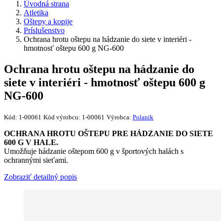
Úvodná strana
Atletika
Oštepy a kopije
Príslušenstvo
Ochrana hrotu oštepu na hádzanie do siete v interiéri -
hmotnosť oštepu 600 g NG-600
Ochrana hrotu oštepu na hádzanie do
siete v interiéri - hmotnosť oštepu 600 g
NG-600
Kód:
1-00061
Kód výrobcu:
1-00061
Výrobca:
Polanik
OCHRANA HROTU OŠTEPU PRE HÁDZANIE DO SIETE
600 G V HALE.
Umožňuje hádzanie oštepom 600 g v športových halách s
ochrannými sieťami.
Zobraziť detailný popis