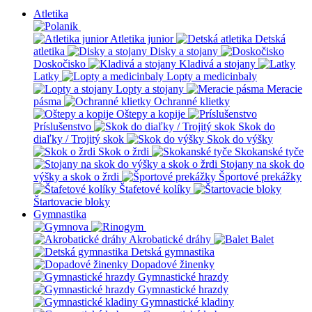
Atletika
Atletika junior
Detská
atletika
Disky a stojany
Doskočisko
Kladivá a stojany
Latky
Lopty a medicinbaly
Lopty a stojany
Meracie
pásma
Ochranné klietky
Oštepy a kopije
Príslušenstvo
Skok do
diaľky / Trojitý skok
Skok do výšky
Skok o žrdi
Skokanské tyče
Stojany na skok do
výšky a skok o žrdi
Športové prekážky
Štafetové kolíky
Štartovacie bloky
Gymnastika
Akrobatické dráhy
Balet
Detská gymnastika
Dopadové žinenky
Gymnastické hrazdy
Gymnastické hrazdy
Gymnastické kladiny