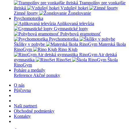
Trampolíny pre vonkajšie
ihriská
Vzdušný hokej
Zimné športy
Žonglovanie
Psychomotorika
Aplikovaná televízia
Gymnastické lopty
Pohybová gramotnosť
Psychomotorika
Škôlky v pohybe
Materská škola
RinoGym
Rino Kjub
RinoGym Air detská
gymnastika
RinoSet
Škola
RinoGym
Poháre a medaily
Reference
Akčné ponuky
O nás
Půjčovna
Naši partneri
Obchodné podmienky
Kontakty