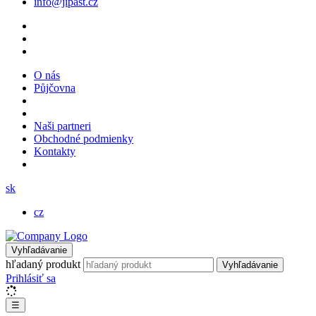
info@jipast.cz
O nás
Půjčovna
Naši partneri
Obchodné podmienky
Kontakty
sk
cz
Vyhľadávanie
hľadaný produkt
Vyhľadávanie
Prihlásiť sa
☰