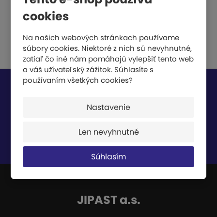
o
cookies
Na našich webových stránkach používame
súbory cookies. Niektoré z nich sú nevyhnutné,
zatiaľ čo iné nám pomáhajú vylepšiť tento web
a váš užívateľský zážitok. Súhlasíte s
používaním všetkých cookies?
Nech vám nič neunikne
Nastavenie
Len nevyhnutné
Súhlasím so
spracovaním osobných údajov
.
Súhlasím
JIPAST a.s.