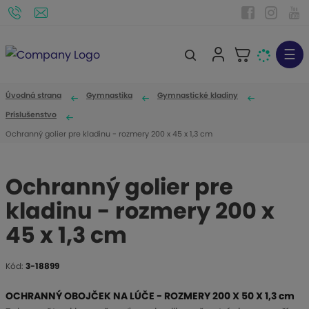
☰
V
y
h
Úvodná strana
Gymnastika
Gymnastické kladiny
ľ
Príslušenstvo
a
Ochranný golier pre kladinu - rozmery 200 x 45 x 1,3 cm
d
á
Ochranný golier pre
v
a
kladinu - rozmery 200 x
n
45 x 1,3 cm
i
e
Kód:
3-18899
K
ó
OCHRANNÝ OBOJČEK NA LÚČE - ROZMERY 200 X 50 X 1,3 cm
d