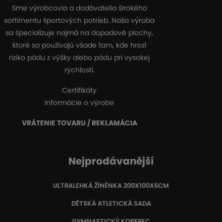
Sme výrobcovia a dodávatelia širokého
sortimentu športových potrieb. Naša výroba
sa špecializuje najmä na dopadové plochy,
ktoré sa používajú všade tam, kde hrozí
riziko pádu z výšky alebo pádu pri vysokej
rýchlosti.
Certifikáty
Informácie o výrobe
VRÁTENIE TOVARU / REKLAMÁCIA
Nejprodávanější
ULTRALEHKÁ ŽÍNĚNKA 200X100X6CM
DĚTSKÁ ATLETICKÁ SADA
GYMNASTICKÝ KOBEREC