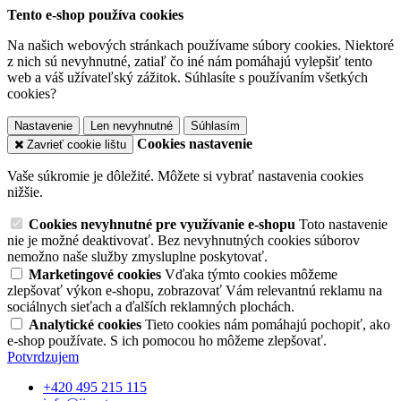
Tento e-shop používa cookies
Na našich webových stránkach používame súbory cookies. Niektoré
z nich sú nevyhnutné, zatiaľ čo iné nám pomáhajú vylepšiť tento
web a váš užívateľský zážitok. Súhlasíte s používaním všetkých
cookies?
Nastavenie
Len nevyhnutné
Súhlasím
Cookies nastavenie
Zavrieť cookie lištu
Vaše súkromie je dôležité. Môžete si vybrať nastavenia cookies
nižšie.
Cookies nevyhnutné pre využívanie e-shopu
Toto nastavenie
nie je možné deaktivovať. Bez nevyhnutných cookies súborov
nemožno naše služby zmysluplne poskytovať.
Marketingové cookies
Vďaka týmto cookies môžeme
zlepšovať výkon e-shopu, zobrazovať Vám relevantnú reklamu na
sociálnych sieťach a ďalších reklamných plochách.
Analytické cookies
Tieto cookies nám pomáhajú pochopiť, ako
e-shop používate. S ich pomocou ho môžeme zlepšovať.
Potvrdzujem
+420 495 215 115