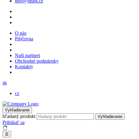
info@jipast.cz
O nás
Půjčovna
Naši partneri
Obchodné podmienky
Kontakty
sk
cz
Vyhľadávanie
hľadaný produkt
Vyhľadávanie
Prihlásiť sa
☰