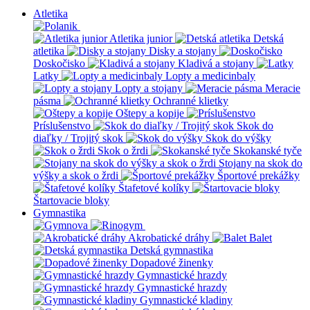
Atletika
Atletika junior
Detská
atletika
Disky a stojany
Doskočisko
Kladivá a stojany
Latky
Lopty a medicinbaly
Lopty a stojany
Meracie
pásma
Ochranné klietky
Oštepy a kopije
Príslušenstvo
Skok do
diaľky / Trojitý skok
Skok do výšky
Skok o žrdi
Skokanské tyče
Stojany na skok do
výšky a skok o žrdi
Športové prekážky
Štafetové kolíky
Štartovacie bloky
Gymnastika
Akrobatické dráhy
Balet
Detská gymnastika
Dopadové žinenky
Gymnastické hrazdy
Gymnastické hrazdy
Gymnastické kladiny