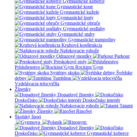
Gymnastické koberce
Gymnastické kone
Gymnastické kužele
Gymnastické lopty
Gymnastické obruče
Gymnastické podlahy
Gymnastické stuhy
Gymnastické trampolíny
Kruhová konštrukcia
Nafukovacie rohože
Odrazové mostíky
Parkour
Preskokové stoly
Príslušenstvo
Rocking´Gym
Systémy skoku
Švédske
debny
Tumbling
Vzdelávacia telocvičňa
Žínenky
Dopadové žinenky
Doskočisko
Doskočisko interiér
Nafukovacie rohože
Tatami
Žínenky
RinoSet
Školský šport
Dopadové žinenky
Doskočisko
Gymnastické koberce