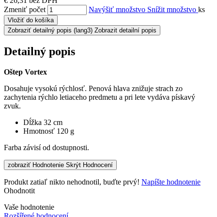
€ 26,31 bez DPH
Zmeniť počet
Navýšiť množstvo
Snížit množstvo
ks
Vložiť do košíka
Zobraziť detailný popis
(lang3) Zobrazit detailní popis
Detailný popis
Oštep Vortex​
Dosahuje vysokú rýchlosť. Penová hlava znižuje strach zo
zachytenia rýchlo letiaceho predmetu a pri lete vydáva pískavý
zvuk.
Dĺžka 32 cm
Hmotnosť 120 g
Farba závisí od dostupnosti.
zobraziť Hodnotenie
Skrýt Hodnocení
Produkt zatiaľ nikto nehodnotil, buďte prvý!
Napíšte hodnotenie
Ohodnotit
Vaše hodnotenie
Rozšířené hodnocení