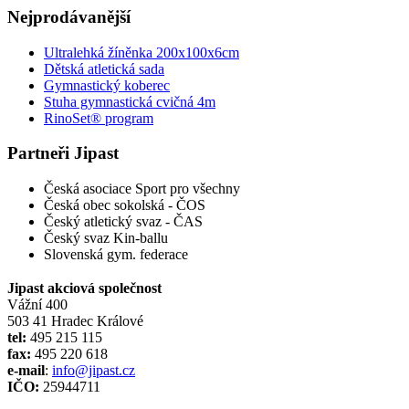
Nejprodávanější
Ultralehká žíněnka 200x100x6cm
Dětská atletická sada
Gymnastický koberec
Stuha gymnastická cvičná 4m
RinoSet® program
Partneři Jipast
Česká asociace Sport pro všechny
Česká obec sokolská - ČOS
Český atletický svaz - ČAS
Český svaz Kin-ballu
Slovenská gym. federace
Jipast akciová společnost
Vážní 400
503 41 Hradec Králové
tel:
495 215 115
fax:
495 220 618
e-mail
:
info@jipast.cz
IČO:
25944711