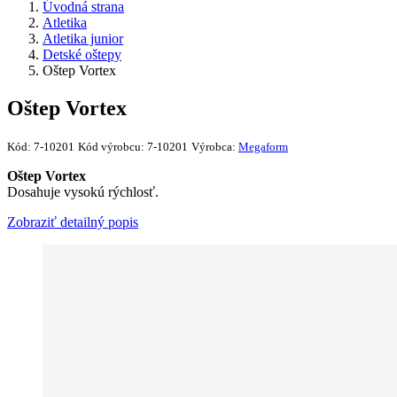
Úvodná strana
Atletika
Atletika junior
Detské oštepy
Oštep Vortex
Oštep Vortex
Kód:
7-10201
Kód výrobcu:
7-10201
Výrobca:
Megaform
Oštep Vortex​
Dosahuje vysokú rýchlosť.
Zobraziť detailný popis