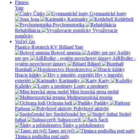
Fitness
Yate
Činky
Gymnastické lopty
Joga
Karimatky
Kettlebell
Psychomotorika
Rehabilitácia
Vyvažovacie
pomôcky
Voľný čas
Plastico Rototech
KV Billiard
Yate
Bojové umenia
Agility
pre psy
AiRRoller -
systém povrchovej úpravy
Biliard
Bumball
Horolezectvo
Hracie kútiky
Hry v interiéri,
exteriéri
Karimatky
Karty
Kuželky
Lopty a predmety
Mini lezecká stena mobil
Multisenzorická terapia
Ochrana lodí
Padáky
Parkour
Pohybové aktivity
Spoločenské hry
Stolný
futbal
Subsoccer®
Šach
Šípky a príslušenstvo
Tanec pri tyči
Tlmiaca podložka pod sudy