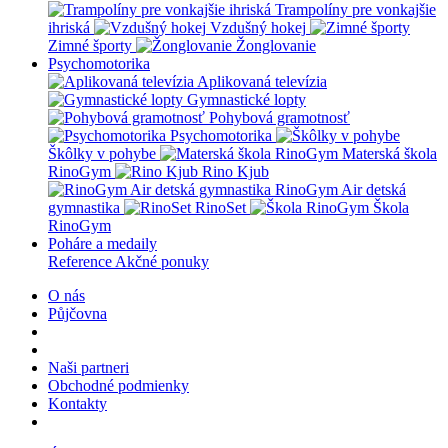
Trampolíny pre vonkajšie
ihriská
Vzdušný hokej
Zimné športy
Žonglovanie
Psychomotorika
Aplikovaná televízia
Gymnastické lopty
Pohybová gramotnosť
Psychomotorika
Škôlky v pohybe
Materská škola
RinoGym
Rino Kjub
RinoGym Air detská
gymnastika
RinoSet
Škola
RinoGym
Poháre a medaily
Reference
Akčné ponuky
O nás
Půjčovna
Naši partneri
Obchodné podmienky
Kontakty