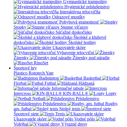
Gymnastické trampolíny
Hygienické príslušenstvo
Interaktívna telocvičňa
Odrazové mostíky
Pohybová gramotnosť
Stopky
Stupne víťazov
Súťažné doskočisko
Školské a klubové
doskočisko
Školské hodiny
Ukazovatele skóre
Vybavenie telocviční
Žínenky
Žínenky pod náradie
RinoSet
Športové hry
Plastico Rototech
Yate
Badminton
Basketbal
Florbal
Futbal
Hádzaná
Informačné tabule
Intercross
KIN-BALL®
Lopty
Netball
Príslušenstvo
Príslušenstvo
Rugby,
am. futbal
Stolný tenis
Športové siete
Tenis
Ukazovatele skóre
Vodné pólo
Volejbal
Výrazné dresy